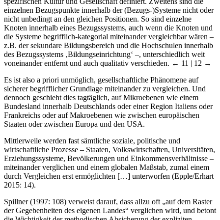
spezifischen Kultur und Gesellschaft definiert. Zweitens sind die
einzelnen Bezugspunkte innerhalb der (Bezugs-)Systeme nicht oder
nicht unbedingt an den gleichen Positionen. So sind einzelne
Knoten innerhalb eines Bezugssystems, auch wenn die Knoten und
die Systeme begrifflich-kategorial miteinander vergleichbar wären –
z.B. der sekundare Bildungsbereich und die Hochschulen innerhalb
des Bezugssystems ‚Bildungseinrichtung‘ –, unterschiedlich weit
voneinander entfernt und auch qualitativ verschieden.
← 11 | 12 →
Es ist also a priori unmöglich, gesellschaftliche Phänomene auf
sicherer begrifflicher Grundlage miteinander zu vergleichen. Und
dennoch geschieht dies tagtäglich, auf Mikroebenen wie einem
Bundesland innerhalb Deutschlands oder einer Region Italiens oder
Frankreichs oder auf Makroebenen wie zwischen europäischen
Staaten oder zwischen Europa und den USA.
Mittlerweile werden fast sämtliche soziale, politische und
wirtschaftliche Prozesse – Staaten, Volkswirtschaften, Universitäten,
Erziehungssysteme, Bevölkerungen und Einkommensverhältnisse –
miteinander verglichen und einem globalen Maßstab, zumal einem
durch Vergleichen erst ermöglichten […] unterworfen (Epple/Erhart
2015: 14).
Spillner (1997: 108) verweist darauf, dass allzu oft „auf dem Raster
der Gegebenheiten des eigenen Landes“ verglichen wird, und betont
die Wichtigkeit der methodischen Absicherung der expliziten