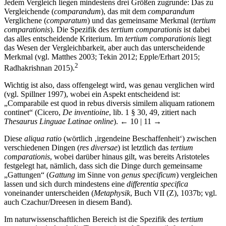
Jedem Vergleich liegen mindestens drei Größen zugrunde: Das zu
Vergleichende (
comparandum
), das mit dem
comparandum
Verglichene (
comparatum
) und das gemeinsame Merkmal (
tertium
comparationis
). Die Spezifik des
tertium comparationis
ist dabei
das alles entscheidende Kriterium. Im
tertium comparationis
liegt
das Wesen der Vergleichbarkeit, aber auch das unterscheidende
Merkmal (vgl. Matthes 2003; Tekin 2012; Epple/Erhart 2015;
2
Radhakrishnan 2015).
Wichtig ist also, dass offengelegt wird, was genau verglichen wird
(vgl. Spillner 1997), wobei ein Aspekt entscheidend ist:
„Comparabile est quod in rebus diversis similem aliquam rationem
continet“ (Cicero,
De inventioine
, lib. 1 § 30, 49, zitiert nach
Thesaurus Linguae Latinae online
).
← 10 | 11 →
Diese
aliqua ratio
(wörtlich ‚irgendeine Beschaffenheit‘) zwischen
verschiedenen Dingen (
res diversae
) ist letztlich das
tertium
comparationis
, wobei darüber hinaus gilt, was bereits Aristoteles
festgelegt hat, nämlich, dass sich die Dinge durch gemeinsame
„Gattungen“ (
Gattung
im Sinne von
genus specificum
) vergleichen
lassen und sich durch mindestens eine
differentia specifica
voneinander unterscheiden (
Metaphysik
, Buch VII (Z), 1037b; vgl.
auch Czachur/Dreesen in diesem Band).
Im naturwissenschaftlichen Bereich ist die Spezifik des
tertium