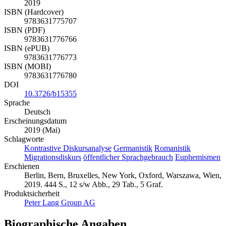
2019
ISBN (Hardcover)
9783631775707
ISBN (PDF)
9783631776766
ISBN (ePUB)
9783631776773
ISBN (MOBI)
9783631776780
DOI
10.3726/b15355
Sprache
Deutsch
Erscheinungsdatum
2019 (Mai)
Schlagworte
Kontrastive Diskursanalyse
Germanistik
Romanistik
Migrationsdiskurs
öffentlicher Sprachgebrauch
Euphemismen
Erschienen
Berlin, Bern, Bruxelles, New York, Oxford, Warszawa, Wien,
2019. 444 S., 12 s/w Abb., 29 Tab., 5 Graf.
Produktsicherheit
Peter Lang Group AG
Biographische Angaben