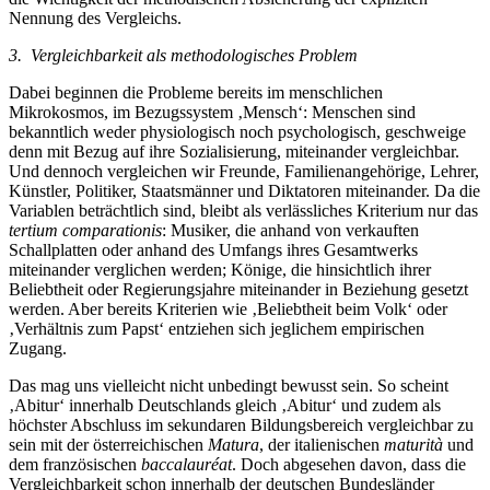
Nennung des Vergleichs.
3. Vergleichbarkeit als methodologisches Problem
Dabei beginnen die Probleme bereits im menschlichen
Mikrokosmos, im Bezugssystem ‚Mensch‘: Menschen sind
bekanntlich weder physiologisch noch psychologisch, geschweige
denn mit Bezug auf ihre Sozialisierung, miteinander vergleichbar.
Und dennoch vergleichen wir Freunde, Familienangehörige, Lehrer,
Künstler, Politiker, Staatsmänner und Diktatoren miteinander. Da die
Variablen beträchtlich sind, bleibt als verlässliches Kriterium nur das
tertium comparationis
: Musiker, die anhand von verkauften
Schallplatten oder anhand des Umfangs ihres Gesamtwerks
miteinander verglichen werden; Könige, die hinsichtlich ihrer
Beliebtheit oder Regierungsjahre miteinander in Beziehung gesetzt
werden. Aber bereits Kriterien wie ‚Beliebtheit beim Volk‘ oder
‚Verhältnis zum Papst‘ entziehen sich jeglichem empirischen
Zugang.
Das mag uns vielleicht nicht unbedingt bewusst sein. So scheint
‚Abitur‘ innerhalb Deutschlands gleich ‚Abitur‘ und zudem als
höchster Abschluss im sekundaren Bildungsbereich vergleichbar zu
sein mit der österreichischen
Matura
, der italienischen
maturità
und
dem französischen
baccalauréat
. Doch abgesehen davon, dass die
Vergleichbarkeit schon innerhalb der deutschen Bundesländer