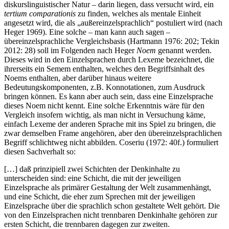
diskurslinguistischer Natur – darin liegen, dass versucht wird, ein
tertium comparationis
zu finden, welches als mentale Einheit
angesetzt wird, die als „außereinzelsprachlich“ postuliert wird (nach
Heger 1969). Eine solche – man kann auch sagen –
übereinzelsprachliche Vergleichsbasis (Hartmann 1976: 202; Tekin
2012: 28) soll im Folgenden nach Heger
Noem
genannt werden.
Dieses wird in den Einzelsprachen durch Lexeme bezeichnet, die
ihrerseits ein Semem enthalten, welches den Begriffsinhalt des
Noems enthalten, aber darüber hinaus weitere
Bedeutungskomponenten, z.B. Konnotationen, zum Ausdruck
bringen können. Es kann aber auch sein, dass eine Einzelsprache
dieses Noem nicht kennt. Eine solche Erkenntnis wäre für den
Vergleich insofern wichtig, als man nicht in Versuchung käme,
einfach Lexeme der anderen Sprache mit ins Spiel zu bringen, die
zwar demselben Frame angehören, aber den übereinzelsprachlichen
Begriff schlichtweg nicht abbilden. Coseriu (1972: 40f.) formuliert
diesen Sachverhalt so:
[…] daß prinzipiell zwei Schichten der Denkinhalte zu
unterscheiden sind: eine Schicht, die mit der jeweiligen
Einzelsprache als primärer Gestaltung der Welt zusammenhängt,
und eine Schicht, die eher zum Sprechen mit der jeweiligen
Einzelsprache über die sprachlich schon gestaltete Welt gehört. Die
von den Einzelsprachen nicht trennbaren Denkinhalte gehören zur
ersten Schicht, die trennbaren dagegen zur zweiten.