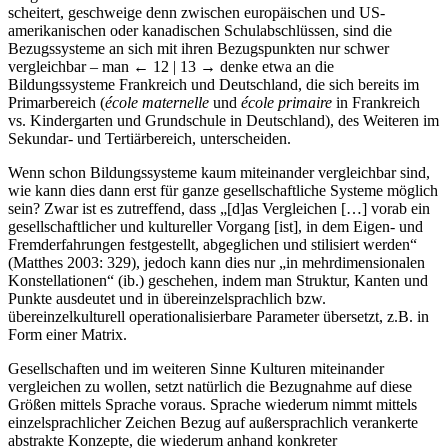
scheitert, geschweige denn zwischen europäischen und US-
amerikanischen oder kanadischen Schulabschlüssen, sind die
Bezugssysteme an sich mit ihren Bezugspunkten nur schwer
vergleichbar – man
← 12 | 13 →
denke etwa an die
Bildungssysteme Frankreich und Deutschland, die sich bereits im
Primarbereich (
école maternelle
und
école primaire
in Frankreich
vs. Kindergarten und Grundschule in Deutschland), des Weiteren im
Sekundar- und Tertiärbereich, unterscheiden.
Wenn schon Bildungssysteme kaum miteinander vergleichbar sind,
wie kann dies dann erst für ganze gesellschaftliche Systeme möglich
sein? Zwar ist es zutreffend, dass „[d]as Vergleichen […] vorab ein
gesellschaftlicher und kultureller Vorgang [ist], in dem Eigen- und
Fremderfahrungen festgestellt, abgeglichen und stilisiert werden“
(Matthes 2003: 329), jedoch kann dies nur „in mehrdimensionalen
Konstellationen“ (ib.) geschehen, indem man Struktur, Kanten und
Punkte ausdeutet und in übereinzelsprachlich bzw.
übereinzelkulturell operationalisierbare Parameter übersetzt, z.B. in
Form einer Matrix.
Gesellschaften und im weiteren Sinne Kulturen miteinander
vergleichen zu wollen, setzt natürlich die Bezugnahme auf diese
Größen mittels Sprache voraus. Sprache wiederum nimmt mittels
einzelsprachlicher Zeichen Bezug auf außersprachlich verankerte
abstrakte Konzepte, die wiederum anhand konkreter