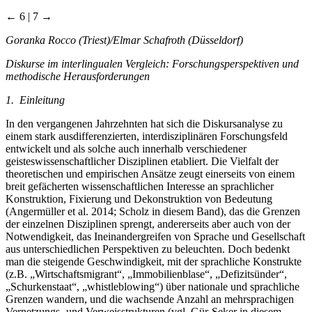
← 6 | 7 →
Goranka Rocco (Triest)/Elmar Schafroth (Düsseldorf)
Diskurse im interlingualen Vergleich: Forschungsperspektiven und
methodische Herausforderungen
1. Einleitung
In den vergangenen Jahrzehnten hat sich die Diskursanalyse zu
einem stark ausdifferenzierten, interdisziplinären Forschungsfeld
entwickelt und als solche auch innerhalb verschiedener
geisteswissenschaftlicher Disziplinen etabliert. Die Vielfalt der
theoretischen und empirischen Ansätze zeugt einerseits von einem
breit gefächerten wissenschaftlichen Interesse an sprachlicher
Konstruktion, Fixierung und Dekonstruktion von Bedeutung
(Angermüller et al. 2014; Scholz in diesem Band), das die Grenzen
der einzelnen Disziplinen sprengt, andererseits aber auch von der
Notwendigkeit, das Ineinandergreifen von Sprache und Gesellschaft
aus unterschiedlichen Perspektiven zu beleuchten. Doch bedenkt
man die steigende Geschwindigkeit, mit der sprachliche Konstrukte
(z.B. „Wirtschaftsmigrant“, „Immobilienblase“, „Defizitsünder“,
„Schurkenstaat“, „whistleblowing“) über nationale und sprachliche
Grenzen wandern, und die wachsende Anzahl an mehrsprachigen
Vernetzungs- und Verweisstrukturen (vgl. Gür-Seker in diesem