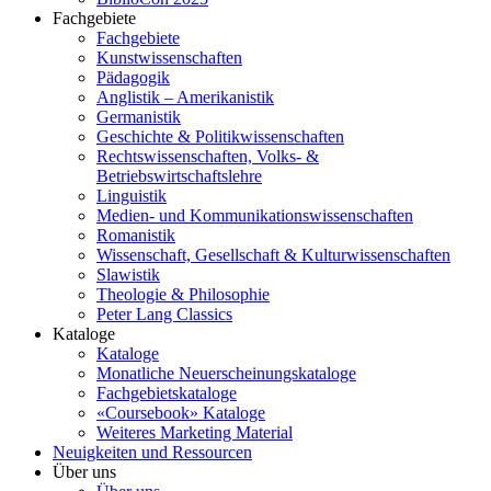
Fachgebiete
Fachgebiete
Kunstwissenschaften
Pädagogik
Anglistik – Amerikanistik
Germanistik
Geschichte & Politikwissenschaften
Rechtswissenschaften, Volks- &
Betriebswirtschaftslehre
Linguistik
Medien- und Kommunikationswissenschaften
Romanistik
Wissenschaft, Gesellschaft & Kulturwissenschaften
Slawistik
Theologie & Philosophie
Peter Lang Classics
Kataloge
Kataloge
Monatliche Neuerscheinungskataloge
Fachgebietskataloge
«Coursebook» Kataloge
Weiteres Marketing Material
Neuigkeiten und Ressourcen
Über uns