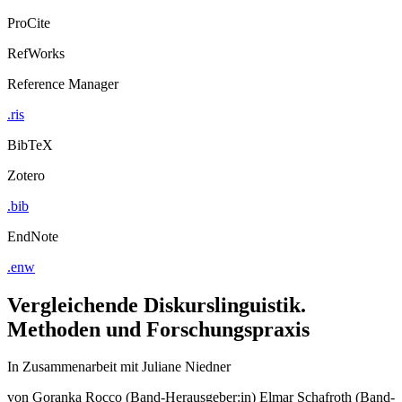
ProCite
RefWorks
Reference Manager
.ris
BibTeX
Zotero
.bib
EndNote
.enw
Vergleichende Diskurslinguistik.
Methoden und Forschungspraxis
In Zusammenarbeit mit Juliane Niedner
von
Goranka Rocco (Band-Herausgeber:in)
Elmar Schafroth (Band-