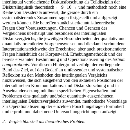
interlingual vergleichende Diskursforschung als Teildisziplin der
Diskurslinguistik theoretisch
← 9 | 10 →
und methodisch noch eine
Reihe von Desiderata aufweist, die gerade durch ein
systematisierendes Zusammentragen festgestellt und aufgezeigt
werden können. Sie betreffen zunächst erkenntnistheoretische
Fragen über Voraussetzungen, Chancen und Grenzen des
Vergleichens überhaupt und besonders des interlingualen
Diskursvergleichs, die jeweiligen Besonderheiten der qualitativ und
quantitativ orientierten Vorgehensweisen und die damit verbundene
Interpretationsreichweite der Ergebnisse, aber auch praxisorientierte
Fragen hinsichtlich der Korpuswahl, Erhebungsmethodik und der
bereits erwähnten Bestimmung und Operationalisierung des
tertium
comparationis
. Vor diesem Hintergrund verfolgt der vorliegende
Band das Ziel, auf den Bedarf an umfassender und systematischer
Reflexion zu den Methoden des interlingualen Vergleichs
hinzuweisen, die sich ausgehend von den aktuellen Positionen der
interkulturellen Kommunikations- und Diskursforschung und in
Auseinandersetzung mit ihnen spezifischen Eigenschaften und
Problemen eins qualitativ und/oder quantitativ ausgerichteten
interlingualen Diskursvergleichs zuwendet, methodische Vorschläge
zur Operationalisierung der einzelnen Forschungsfragen formuliert
und erprobt und dabei neue Untersuchungsrichtungen aufzeigt.
2. Vergleichbarkeit als theoretisches Problem