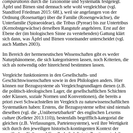
comparationis
durch die Taxonomie und Systematik festgelegt.
Äpfel und Birnen sind demnach sehr wohl vergleichbar (vgl.
Standford Friedman 2015: 68f.), weil sie angefangen von der
Ordnung (Rosenartige) über die Familie (Rosengewächse), die
Unterfamilie (Spiraeoideae), die Tribus (Pyreae) bis zur Untertribus
(Kernobstgewächse) derselben Rangstufe angehören. Erst auf der
Ebene der (im biologischen Sinne zu verstehenden) Gattung klärt
sich dann, was Äpfel und Birnen voneinander unterscheidet (vgl.
auch Matthes 2003).
Im Bereich der hermeneutischen Wissenschaften gibt es weder
Naturphänomene, die sich kategorisieren lassen, noch Kriterien, die
sich als notwendig oder hinreichend bestimmen lassen.
Vergleiche funktionieren in den Gesellschafts- und
Geschichtswissenschaften sowie in den Philologien anders. Hier
können nur Bezugssysteme als Vergleichsgrundlagen dienen (z.B.
die politisch-ideologischen Lager, die gesellschaftlichen Schichten
oder Klassen, soziale Normen und Konventionen), die bereits a
priori zwei Schwachstellen im Vergleich zu naturwissenschaftlichen
Systematiken haben: Erstens, die Bezugssysteme selbst sind niemals
dieselben (vgl. die „Unübersetzbarkeit“ des englischen Lexems
culture
(Kelleter 2013:110)), bestenfalls begrifflich-kategorial die
gleichen (z.B. Verfassungen, Parteiensysteme), weil ihre Wertigkeit
sich durch den jeweiligen historisch-kontingenten Kontext der