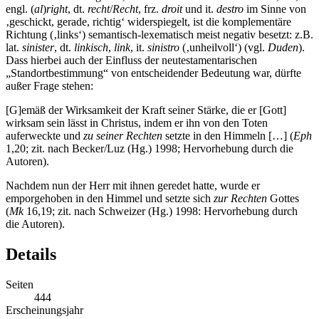
engl. (
al
)
right
, dt.
recht
/
Recht
, frz.
droit
und it.
destro
im Sinne von
‚geschickt, gerade, richtig‘ widerspiegelt, ist die komplementäre
Richtung (‚links‘) semantisch-lexematisch meist negativ besetzt: z.B.
lat.
sinister
, dt.
linkisch
,
link
, it.
sinistro
(‚unheilvoll‘) (vgl.
Duden
).
Dass hierbei auch der Einfluss der neutestamentarischen
„Standortbestimmung“ von entscheidender Bedeutung war, dürfte
außer Frage stehen:
[G]emäß der Wirksamkeit der Kraft seiner Stärke, die er [Gott]
wirksam sein lässt in Christus, indem er ihn von den Toten
auferweckte und
zu seiner Rechten
setzte in den Himmeln […] (
Eph
1,20; zit. nach Becker/Luz (Hg.) 1998; Hervorhebung durch die
Autoren).
Nachdem nun der Herr mit ihnen geredet hatte, wurde er
emporgehoben in den Himmel und setzte sich
zur Rechten
Gottes
(
Mk
16,19; zit. nach Schweizer (Hg.) 1998: Hervorhebung durch
die Autoren).
Details
Seiten
444
Erscheinungsjahr