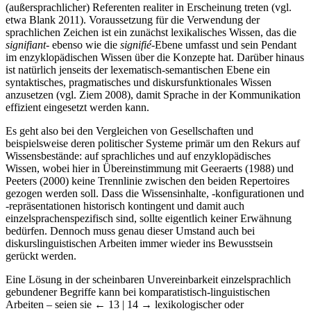
(außersprachlicher) Referenten realiter in Erscheinung treten (vgl.
etwa Blank 2011). Voraussetzung für die Verwendung der
sprachlichen Zeichen ist ein zunächst lexikalisches Wissen, das die
signifiant
- ebenso wie die
signifié
-Ebene umfasst und sein Pendant
im enzyklopädischen Wissen über die Konzepte hat. Darüber hinaus
ist natürlich jenseits der lexematisch-semantischen Ebene ein
syntaktisches, pragmatisches und diskursfunktionales Wissen
anzusetzen (vgl. Ziem 2008), damit Sprache in der Kommunikation
effizient eingesetzt werden kann.
Es geht also bei den Vergleichen von Gesellschaften und
beispielsweise deren politischer Systeme primär um den Rekurs auf
Wissensbestände: auf sprachliches und auf enzyklopädisches
Wissen, wobei hier in Übereinstimmung mit Geeraerts (1988) und
Peeters (2000) keine Trennlinie zwischen den beiden Repertoires
gezogen werden soll. Dass die Wissensinhalte, -konfigurationen und
-repräsentationen historisch kontingent und damit auch
einzelsprachenspezifisch sind, sollte eigentlich keiner Erwähnung
bedürfen. Dennoch muss genau dieser Umstand auch bei
diskurslinguistischen Arbeiten immer wieder ins Bewusstsein
gerückt werden.
Eine Lösung in der scheinbaren Unvereinbarkeit einzelsprachlich
gebundener Begriffe kann bei komparatistisch-linguistischen
Arbeiten – seien sie
← 13 | 14 →
lexikologischer oder