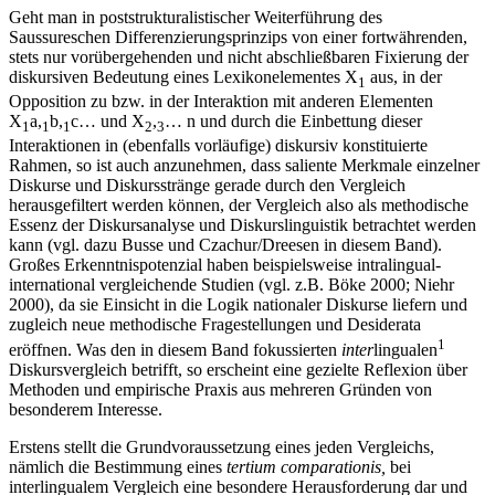
Geht man in poststrukturalistischer Weiterführung des
Saussureschen Differenzierungsprinzips von einer fortwährenden,
stets nur vorübergehenden und nicht abschließbaren Fixierung der
diskursiven Bedeutung eines Lexikonelementes X
aus, in der
1
Opposition zu bzw. in der Interaktion mit anderen Elementen
X
a,
b,
c… und X
,
… n und durch die Einbet­tung dieser
1
1
1
2
3
Interaktionen in (ebenfalls vorläufige) diskursiv konstituierte
Rahmen, so ist auch anzunehmen, dass saliente Merkmale einzelner
Diskurse und Diskursstränge gerade durch den Vergleich
herausgefiltert werden können, der Vergleich also als methodische
Essenz der Diskursanalyse und Diskurslinguistik betrachtet werden
kann (vgl. dazu Busse und Czachur/Dreesen in diesem Band).
Großes Erkenntnispotenzial haben beispielsweise intralingual-
international vergleichende Studien (vgl. z.B. Böke 2000; Niehr
2000), da sie Einsicht in die Logik nationaler Diskurse liefern und
zugleich neue methodische Fragestellungen und Desiderata
1
eröffnen. Was den in diesem Band fokussierten
inter
lingualen
Diskursvergleich betrifft, so erscheint eine gezielte Reflexion über
Methoden und empirische Praxis aus mehreren Gründen von
besonderem Interesse.
Erstens stellt die Grundvoraussetzung eines jeden Vergleichs,
nämlich die Bestimmung eines
tertium comparationis,
bei
interlingualem Vergleich eine besondere Herausforderung dar und