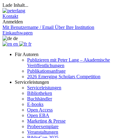
Lade Inhalt...
Kontakt
Anmelden
Mit Benutzername / Email
Über Ihre Institution
Einkaufswagen
de
en
fr
Für Autoren
Publizieren mit Peter Lang – Akademische
Veröffentlichungen
Publikationsanfrage
2026 Emerging Scholars Competition
Serviceleistungen
Serviceleistungen
Bibliotheken
Buchhändler
E-books
Open Access
Open EBA
Marketing & Presse
Probeexemplare
Veranstaltungen
BiblioCon 2025