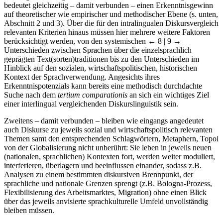
bedeutet gleichzeitig – damit verbunden – einen Erkenntnisgewinn
auf theoretischer wie empirischer und methodischer Ebene (s. unten,
Abschnitt 2 und 3). Über die für den intralingualen Diskursvergleich
relevanten Kriterien hinaus müssen hier mehrere weitere Faktoren
berücksichtigt werden, von den systemischen
← 8 | 9 →
Unterschieden zwischen Sprachen über die einzelsprachlich
geprägten Text(sorten)traditionen bis zu den Unterschieden im
Hinblick auf den sozialen, wirtschaftspolitischen, historischen
Kontext der Sprachverwendung. Angesichts ihres
Erkenntnispotenzials kann bereits eine methodisch durchdachte
Suche nach dem
tertium comparationis
an sich ein wichtiges Ziel
einer interlingual vergleichenden Diskurslinguistik sein.
Zweitens – damit verbunden – bleiben wie eingangs angedeutet
auch Diskurse zu jeweils sozial und wirtschaftspolitisch relevanten
Themen samt den entsprechenden Schlagwörtern, Metaphern, Topoi
von der Globalisierung nicht unberührt: Sie leben in jeweils neuen
(nationalen, sprachlichen) Kontexten fort, werden weiter moduliert,
interferieren, überlagern und beeinflussen einander, sodass z.B.
Analysen zu einem bestimmten diskursiven Brennpunkt, der
sprachliche und nationale Grenzen sprengt (z.B. Bologna-Prozess,
Flexibilisierung des Arbeitsmarktes, Migration) ohne einen Blick
über das jeweils anvisierte sprachkulturelle Umfeld unvollständig
bleiben müssen.