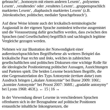
gebraucht‘, ‚homonym mit einem anderen Lexem‘, ‚polysemes
Lexem‘, ‚veraltendes‘ oder ‚veraltetes Lexem‘, ‚gruppensprachlich
markiertes Lexem‘, ‚diaphasisch markiertes Lexem‘ (z.B.
‚bürokratischer, politischer, medialer Sprachgebrauch‘).
Auf diese Weise könnte auch der lexikalisch-terminologische
Augiasstall in der eigenen Sprache zumindest teilweise ausgemistet
und die Voraussetzung dafür geschaffen werden, dass zwischen den
Sprachen (und Gesellschaften) begrifflich und sachlogisch legitime
Vergleiche gezogen werden.
Nehmen wir zur Illustration der Notwendigkeit einer
außereinzelsprachlichen Begriffsebene als weiteres Beispiel das
lexikalische Paar
rechts
und
links
, welches in zahlreichen
gesellschaftlichen und politischen Diskursen eine wichtige Rolle für
die ideologische Positionierung politischer Aussagen, Ausrichtungen
und Parteien spielt. Die beiden Lexeme bezeichnen Begriffe, die
eine Gegensatzrelation des Typs Antonymie (
tertium datur
) zum
Ausdruck bringen („skalare Antonymie“ bei Busse 2009: 106f.;
„konträre Antonymie“ bei Proost 2007: 368ff.; „gradable antonymy“
bei Lyons 1968: 463f.).
← 15 | 16 →
In der Verwendung dieser Lexeme in verschiedenen Sprachen
offenbaren sich in der Bezugnahme auf politische Positionen
erstaunliche inhaltliche Inkongruenzen, die