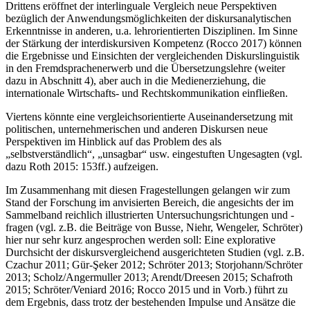
Drittens eröffnet der interlinguale Vergleich neue Perspektiven
bezüglich der Anwendungsmöglichkeiten der diskursanalytischen
Erkenntnisse in anderen, u.a. lehrorientierten Disziplinen. Im Sinne
der Stärkung der interdiskursiven Kompetenz (Rocco 2017) können
die Ergebnisse und Einsichten der vergleichenden Diskurslinguistik
in den Fremdsprachenerwerb und die Übersetzungslehre (weiter
dazu in Abschnitt 4), aber auch in die Medienerziehung, die
internationale Wirtschafts- und Rechtskommunikation einfließen.
Viertens könnte eine vergleichsorientierte Auseinandersetzung mit
politischen, unternehmerischen und anderen Diskursen neue
Perspektiven im Hinblick auf das Problem des als
„selbstverständlich“, „unsagbar“ usw. eingestuften Ungesagten (vgl.
dazu Roth 2015: 153ff.) aufzeigen.
Im Zusammenhang mit diesen Fragestellungen gelangen wir zum
Stand der Forschung im anvisierten Bereich, die angesichts der im
Sammelband reichlich illustrierten Untersuchungsrichtungen und -
fragen (vgl. z.B. die Beiträge von Busse, Niehr, Wengeler, Schröter)
hier nur sehr kurz angesprochen werden soll: Eine explorative
Durchsicht der diskursvergleichend ausgerichteten Studien (vgl. z.B.
Czachur 2011; Gür-Şeker 2012; Schröter 2013; Storjohann/Schröter
2013; Scholz/Angermuller 2013; Arendt/Dreesen 2015; Schafroth
2015; Schröter/Veniard 2016; Rocco 2015 und in Vorb.) führt zu
dem Ergebnis, dass trotz der bestehenden Impulse und Ansätze die