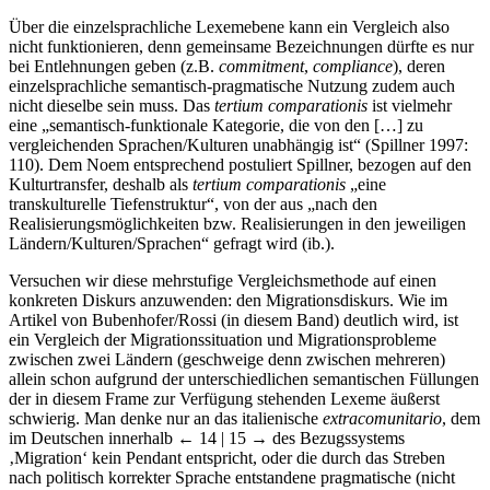
Über die einzelsprachliche Lexemebene kann ein Vergleich also
nicht funktionieren, denn gemeinsame Bezeichnungen dürfte es nur
bei Entlehnungen geben (z.B.
commitment
,
compliance
), deren
einzelsprachliche semantisch-pragmatische Nutzung zudem auch
nicht dieselbe sein muss. Das
tertium comparationis
ist vielmehr
eine „semantisch-funktionale Kategorie, die von den […] zu
vergleichenden Sprachen/Kulturen unabhängig ist“ (Spillner 1997:
110). Dem Noem entsprechend postuliert Spillner, bezogen auf den
Kulturtransfer, deshalb als
tertium comparationis
„eine
transkulturelle Tiefenstruktur“, von der aus „nach den
Realisierungsmöglichkeiten bzw. Realisierungen in den jeweiligen
Ländern/Kulturen/Sprachen“ gefragt wird (ib.).
Versuchen wir diese mehrstufige Vergleichsmethode auf einen
konkreten Diskurs anzuwenden: den Migrationsdiskurs. Wie im
Artikel von Bubenhofer/Rossi (in diesem Band) deutlich wird, ist
ein Vergleich der Migrationssituation und Migrationsprobleme
zwischen zwei Ländern (geschweige denn zwischen mehreren)
allein schon aufgrund der unterschiedlichen semantischen Füllungen
der in diesem Frame zur Verfügung stehenden Lexeme äußerst
schwierig. Man denke nur an das italienische
extracomunitario
, dem
im Deutschen innerhalb
← 14 | 15 →
des Bezugssystems
‚Migration‘ kein Pendant entspricht, oder die durch das Streben
nach politisch korrekter Sprache entstandene pragmatische (nicht