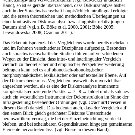
Band), so ist es gerade überraschend, dass Diskursanalyse bisher
auch in der Sprachwissenschaft hauptsächlich intralingual erfolgte
und die ersten theoretischen und methodischen Überlegungen zu
einer kontrastiven Diskursanalyse bzw. -linguistik relativ jungen
Datums sind (vgl. z.B. Böke et al. 2000, 2001; Böke 2005;
Lewandowska 2008; Czachur 2011).
Das Erkenntnispotenzial des Vergleichens wurde bereits mehrfach
und im Rahmen verschiedener Disziplinen aufgezeigt. Besonders
auch sprachwissenschaftliche Studien führen auf verschiedenen
Wegen zu der Einsicht, dass intra- und interlingualer Vergleich
vielfach zu theoretischer und empirischer Perspektiverweiterung
beitragen kann, sei es auf phonetisch-phonologischer,
morphosyntaktischer, lexikalischer oder auf textueller Ebene. Auf
der Diskursebene muss Vergleichen insoweit als unverzichtbar
angesehen werden, als es eine der Diskursanalyse immanente
komplexitätsreduzierende Praktik
← 7 | 8 →
bildet und als solches
auch ein wesentliches Instrument der Dekonstruktion im Sinne der
Infragestellung bestehender Ordnungen (vgl. Czachur/Dreesen in
diesem Band) darstellt. Das bedeutet auch, dass der Vergleich auf
den ersten Blick gleich gerichteter Diskurse Unterschiede
herauszufiltern vermag, die bei der Einzelbetrachtung verdeckt
bleiben, und bei scheinbaren Gegendiskursen hingegen gemeinsame
Elemente hervortreten lässt (vgl. Busse in diesem Band).