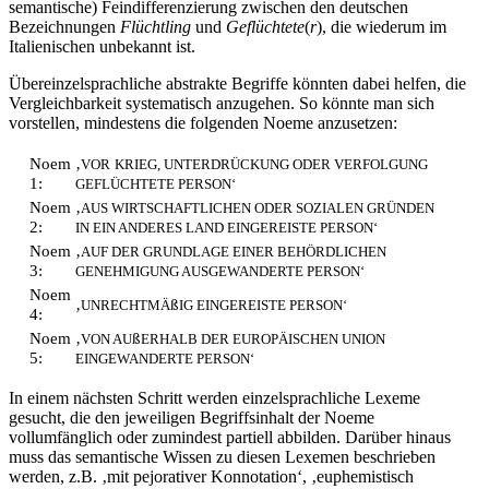
semantische) Feindifferenzierung zwischen den deutschen
Bezeichnungen
Flüchtling
und
Geflüchtete
(
r
), die wiederum im
Italienischen unbekannt ist.
Übereinzelsprachliche abstrakte Begriffe könnten dabei helfen, die
Vergleichbarkeit systematisch anzugehen. So könnte man sich
vorstellen, mindestens die folgenden Noeme anzusetzen:
Noem
‚
VOR
KRIEG, UNTERDRÜCKUNG ODER VERFOLGUNG
1:
GEFLÜCHTETE PERSON‘
Noem
‚
AUS WIRTSCHAFTLICHEN ODER SOZIALEN GRÜNDEN
2:
IN EIN ANDERES LAND EINGEREISTE PERSON‘
Noem
‚
AUF DER GRUNDLAGE EINER BEHÖRDLICHEN
3:
GENEHMIGUNG AUSGEWANDERTE PERSON‘
Noem
‚
ß
UNRECHTMÄ
IG EINGEREISTE PERSON‘
4:
Noem
‚
ß
VON AU
ERHALB DER EUROPÄISCHEN UNION
5:
EINGEWANDERTE PERSON‘
In einem nächsten Schritt werden einzelsprachliche Lexeme
gesucht, die den jeweiligen Begriffsinhalt der Noeme
vollumfänglich oder zumindest partiell abbilden. Darüber hinaus
muss das semantische Wissen zu diesen Lexemen beschrieben
werden, z.B. ‚mit pejorativer Konnotation‘, ‚euphemistisch