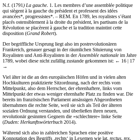
N.f. (1791
) La gauche
. 1. Les membres d’une assemblée politique
qui siègent à la gauche du président et professent des idées
avancées*, progressistes*. – REM. En 1789, les royalistes s’étant
placés ostensiblement à la droite du président, les partisans de la
Révolution se placèrent à gauche et la tradition maintint cette
disposition (
Grand Robert
).
Der begriffliche Ursprung liegt also im postrevolutionären
Frankreich, genauer gesagt in der räumlichen Situierung von
Royalisten und Anti-Royalisten in der
Assemblée nationale
im Jahre
1789, wobei diese nicht zufällig zustande gekommen ist:
← 16 | 17
→
Viel älter ist die an den europäischen Höfen und in vielen alten
Hochkulturen praktizierte Sitzordnung, nach der rechts vom
Mittelpunkt, also dem Herrscher, der ehrenhaftere, links vom
Mittelpunkt der etwas weniger ehrenhafte Platz zu finden war. Die
bereits im französischen Parlament ansässigen Abgeordneten
übernahmen die rechte Seite, weil sie sich als Teil der älteren
sozialen Ordnung verstanden, und überließen ihren neuen,
revolutionär gesinnten Gegnern die »schlechtere« linke Seite
(
Duden: Herkunftswörterbuch
2014).
Während sich also in zahlreichen Sprachen eine positive
Konnotation des Begriffs ‚rechts‘ in Lexemen wie lat.
rectus
,
rex
,