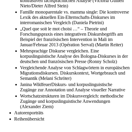
kontrastiven fachsprachlichen Analyse (Victoria Guillén
Nieto/Dieter Alfred Stein)
Famille monoparentale vs. mamma single: Die kontroverse
Lexik des aktuellen Ein-Elternschafts-Diskurses im
interromanischen Vergleich (Daniela Pietrini)
„Quel que soit le mot choisi …“ – Theorie und
Forschungspraxis eines integrativen Diskursbegriffs am
Beispiel der französischen Intervention in Mali im
Januar/Februar 2013 (Opération Serval) (Martin Reiter)
Mehrsprachige Diskurse vergleichen. Eine
korpuslinguistische Analyse des Bologna-Diskurses in der
deutschen und französischen Presse (Ronny Scholz)
Vergleichende Analyse von Schlagwörtern in europäischen
Migrationsdiskursen. Diskurskontext, Wortgebrauch und
Semantik (Melani Schröter)
Janina WildfeuerDiskurs- und korpuslinguistische
Zugänge zur Annotation und Analyse visueller Narrative
Wortschatzstrukturen im Diskursvergleich: methodische
Zugänge und korpuslinguistische Anwendungen
(Alexander Ziem)
Autorenporträts
Reihenübersicht