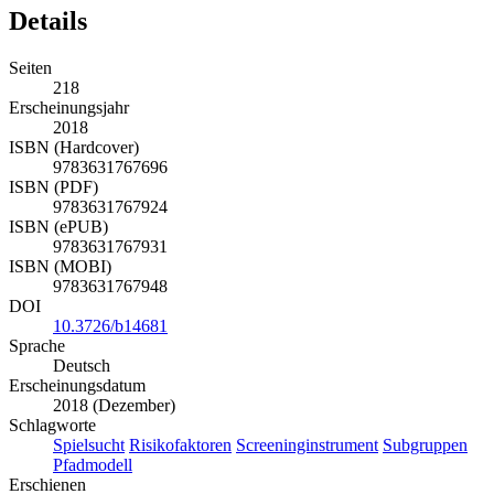
Details
Seiten
218
Erscheinungsjahr
2018
ISBN (Hardcover)
9783631767696
ISBN (PDF)
9783631767924
ISBN (ePUB)
9783631767931
ISBN (MOBI)
9783631767948
DOI
10.3726/b14681
Sprache
Deutsch
Erscheinungsdatum
2018 (Dezember)
Schlagworte
Spielsucht
Risikofaktoren
Screeninginstrument
Subgruppen
Pfadmodell
Erschienen