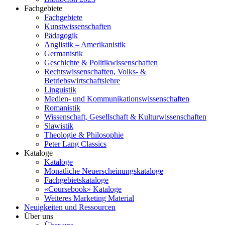
Fachgebiete
Fachgebiete
Kunstwissenschaften
Pädagogik
Anglistik – Amerikanistik
Germanistik
Geschichte & Politikwissenschaften
Rechtswissenschaften, Volks- &
Betriebswirtschaftslehre
Linguistik
Medien- und Kommunikationswissenschaften
Romanistik
Wissenschaft, Gesellschaft & Kulturwissenschaften
Slawistik
Theologie & Philosophie
Peter Lang Classics
Kataloge
Kataloge
Monatliche Neuerscheinungskataloge
Fachgebietskataloge
«Coursebook» Kataloge
Weiteres Marketing Material
Neuigkeiten und Ressourcen
Über uns