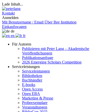
Lade Inhalt...
Kontakt
Anmelden
Mit Benutzername / Email
Über Ihre Institution
Einkaufswagen
de
en
fr
Für Autoren
Publizieren mit Peter Lang – Akademische
Veröffentlichungen
Publikationsanfrage
2026 Emerging Scholars Competition
Serviceleistungen
Serviceleistungen
Bibliotheken
Buchhändler
E-books
Open Access
Open EBA
Marketing & Presse
Probeexemplare
Veranstaltungen
BiblioCon 2025