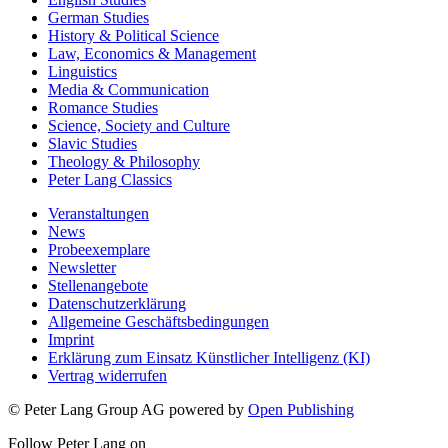
German Studies
History & Political Science
Law, Economics & Management
Linguistics
Media & Communication
Romance Studies
Science, Society and Culture
Slavic Studies
Theology & Philosophy
Peter Lang Classics
Veranstaltungen
News
Probeexemplare
Newsletter
Stellenangebote
Datenschutzerklärung
Allgemeine Geschäftsbedingungen
Imprint
Erklärung zum Einsatz Künstlicher Intelligenz (KI)
Vertrag widerrufen
© Peter Lang Group AG
powered by
Open Publishing
Follow Peter Lang on