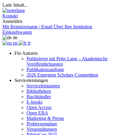
Lade Inhalt...
Kontakt
Anmelden
Mit Benutzername / Email
Über Ihre Institution
Einkaufswagen
de
en
fr
Für Autoren
Publizieren mit Peter Lang – Akademische
Veröffentlichungen
Publikationsanfrage
2026 Emerging Scholars Competition
Serviceleistungen
Serviceleistungen
Bibliotheken
Buchhändler
E-books
Open Access
Open EBA
Marketing & Presse
Probeexemplare
Veranstaltungen
BiblioCon 2025