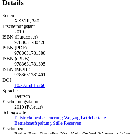
Details
Seiten
XXVIII, 340
Erscheinungsjahr
2019
ISBN (Hardcover)
9783631780428
ISBN (PDF)
9783631781388
ISBN (ePUB)
9783631781395
ISBN (MOBI)
9783631781401
DOI
10.3726/b15260
Sprache
Deutsch
Erscheinungsdatum
2019 (Februar)
Schlagworte
Entstrickungsbesteuerung
Wegzug
Betriebsstätte
Betriebsaufspaltung
Stille Reserven
Erschienen
Berlin, Bern, Bruxelles, New York, Oxford, Warszawa, Wien,