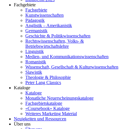
Fachgebiete
Fachgebiete
Kunstwissenschaften
Pädagogik
Anglistik – Amerikanistik
Germanistik
Geschichte & Politikwissenschaften
Rechtswissenschaften, Volks- &
Betriebswirtschaftslehre
Linguistik
Medien- und Kommunikationswissenschaften
Romanistik
Wissenschaft, Gesellschaft & Kulturwissenschaften
Slawistik
Theologie & Philosophie
Peter Lang Classics
Kataloge
Kataloge
Monatliche Neuerscheinungskataloge
Fachgebietskataloge
«Coursebook» Kataloge
Weiteres Marketing Material
Neuigkeiten und Ressourcen
Über uns