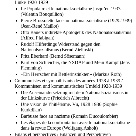
Linke 1920-1939
Le Populaire et le national-socialisme jusqu’en 1933
(Valentin Bouquillion)
Pierre Brossolette face au national-socialisme (1929-1939)
(Jean-René Maillot)
Otto Bauers indirekte Apologetik des Nationalsozialismus
(Alfred Pfabigan)
Rudolf Hilferdings Widerstand gegen den
Nationalsozialismus (Bernd Zielinski)
Fritz Eberhard (Bernd Sösemann)
Kurt von Schleicher, die NSDAP und Mein Kampf (Jens
Flemming)
«Ein Herrscher mit Bettlerinstinkten» (Markus Roth)
Communistes et sympathisants des années 1928 à 1939 /
Kommunisten und kommunistisches Umfeld 1928-1939
Die Auseinandersetzung mit dem Nationalsozialismus in
der Linkskurve (Friedrich Albrecht)
Une vision de l’hitlérisme. Vu, 1928-1936 (Sophie
Kurkdjian)
Barbusse face au nazisme (Romain Ducoulombier)
Les étapes de la confrontation avec le national-socialisme
dans la revue Europe (Wolfgang Asholt)
Bilans et perspectives / Bilanzen und Perspektiven