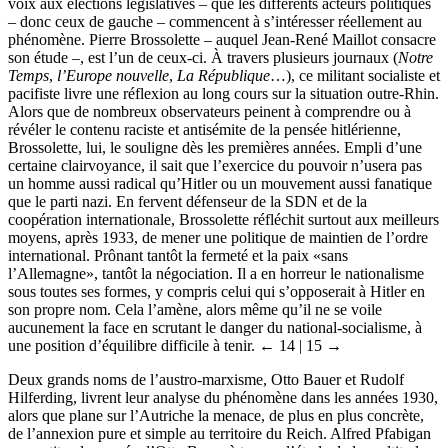
voix aux élections législatives – que les différents acteurs politiques
– donc ceux de gauche – commencent à s’intéresser réellement au
phénomène. Pierre Brossolette – auquel Jean-René Maillot consacre
son étude –, est l’un de ceux-ci. À travers plusieurs journaux (
Notre
Temps
,
l’Europe nouvelle
,
La République
…), ce militant socialiste et
pacifiste livre une réflexion au long cours sur la situation outre-Rhin.
Alors que de nombreux observateurs peinent à comprendre ou à
révéler le contenu raciste et antisémite de la pensée hitlérienne,
Brossolette, lui, le souligne dès les premières années. Empli d’une
certaine clairvoyance, il sait que l’exercice du pouvoir n’usera pas
un homme aussi radical qu’Hitler ou un mouvement aussi fanatique
que le parti nazi. En fervent défenseur de la SDN et de la
coopération internationale, Brossolette réfléchit surtout aux meilleurs
moyens, après 1933, de mener une politique de maintien de l’ordre
international. Prônant tantôt la fermeté et la paix «sans
l’Allemagne», tantôt la négociation. Il a en horreur le nationalisme
sous toutes ses formes, y compris celui qui s’opposerait à Hitler en
son propre nom. Cela l’amène, alors même qu’il ne se voile
aucunement la face en scrutant le danger du national-socialisme, à
une position d’équilibre difficile à tenir.
← 14 | 15 →
Deux grands noms de l’austro-marxisme, Otto Bauer et Rudolf
Hilferding, livrent leur analyse du phénomène dans les années 1930,
alors que plane sur l’Autriche la menace, de plus en plus concrète,
de l’annexion pure et simple au territoire du Reich. Alfred Pfabigan