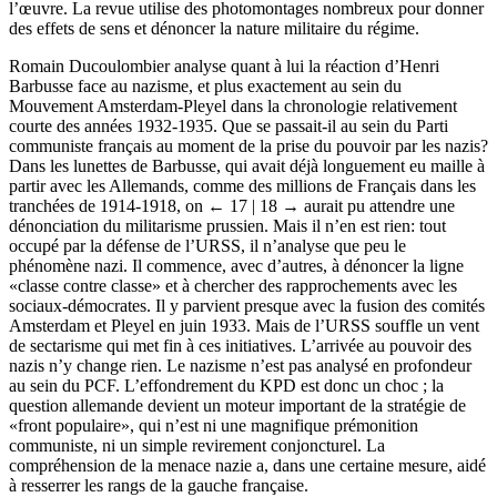
l’œuvre. La revue utilise des photomontages nombreux pour donner
des effets de sens et dénoncer la nature militaire du régime.
Romain Ducoulombier analyse quant à lui la réaction d’Henri
Barbusse face au nazisme, et plus exactement au sein du
Mouvement Amsterdam-Pleyel dans la chronologie relativement
courte des années 1932-1935. Que se passait-il au sein du Parti
communiste français au moment de la prise du pouvoir par les nazis?
Dans les lunettes de Barbusse, qui avait déjà longuement eu maille à
partir avec les Allemands, comme des millions de Français dans les
tranchées de 1914-1918, on
← 17 | 18 →
aurait pu attendre une
dénonciation du militarisme prussien. Mais il n’en est rien: tout
occupé par la défense de l’URSS, il n’analyse que peu le
phénomène nazi. Il commence, avec d’autres, à dénoncer la ligne
«classe contre classe» et à chercher des rapprochements avec les
sociaux-démocrates. Il y parvient presque avec la fusion des comités
Amsterdam et Pleyel en juin 1933. Mais de l’URSS souffle un vent
de sectarisme qui met fin à ces initiatives. L’arrivée au pouvoir des
nazis n’y change rien. Le nazisme n’est pas analysé en profondeur
au sein du PCF. L’effondrement du KPD est donc un choc ; la
question allemande devient un moteur important de la stratégie de
«front populaire», qui n’est ni une magnifique prémonition
communiste, ni un simple revirement conjoncturel. La
compréhension de la menace nazie a, dans une certaine mesure, aidé
à resserrer les rangs de la gauche française.