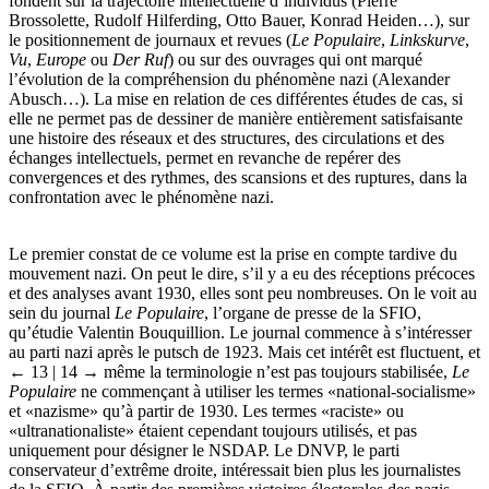
fondent sur la trajectoire intellectuelle d’individus (Pierre
Brossolette, Rudolf Hilferding, Otto Bauer, Konrad Heiden…), sur
le positionnement de journaux et revues (
Le Populaire
,
Linkskurve
,
Vu
,
Europe
ou
Der Ruf
) ou sur des ouvrages qui ont marqué
l’évolution de la compréhension du phénomène nazi (Alexander
Abusch…). La mise en relation de ces différentes études de cas, si
elle ne permet pas de dessiner de manière entièrement satisfaisante
une histoire des réseaux et des structures, des circulations et des
échanges intellectuels, permet en revanche de repérer des
convergences et des rythmes, des scansions et des ruptures, dans la
confrontation avec le phénomène nazi.
Le premier constat de ce volume est la prise en compte tardive du
mouvement nazi. On peut le dire, s’il y a eu des réceptions précoces
et des analyses avant 1930, elles sont peu nombreuses. On le voit au
sein du journal
Le Populaire
, l’organe de presse de la SFIO,
qu’étudie Valentin Bouquillion. Le journal commence à s’intéresser
au parti nazi après le putsch de 1923. Mais cet intérêt est fluctuent, et
← 13 | 14 →
même la terminologie n’est pas toujours stabilisée,
Le
Populaire
ne commençant à utiliser les termes «national-socialisme»
et «nazisme» qu’à partir de 1930. Les termes «raciste» ou
«ultranationaliste» étaient cependant toujours utilisés, et pas
uniquement pour désigner le NSDAP. Le DNVP, le parti
conservateur d’extrême droite, intéressait bien plus les journalistes