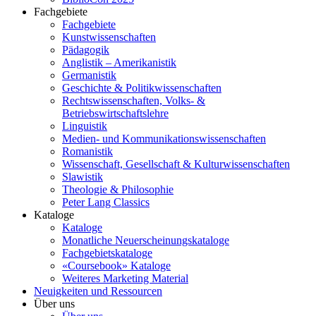
Fachgebiete
Fachgebiete
Kunstwissenschaften
Pädagogik
Anglistik – Amerikanistik
Germanistik
Geschichte & Politikwissenschaften
Rechtswissenschaften, Volks- &
Betriebswirtschaftslehre
Linguistik
Medien- und Kommunikationswissenschaften
Romanistik
Wissenschaft, Gesellschaft & Kulturwissenschaften
Slawistik
Theologie & Philosophie
Peter Lang Classics
Kataloge
Kataloge
Monatliche Neuerscheinungskataloge
Fachgebietskataloge
«Coursebook» Kataloge
Weiteres Marketing Material
Neuigkeiten und Ressourcen
Über uns