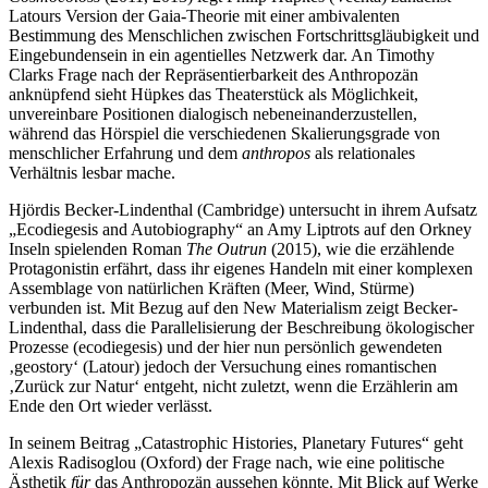
Bestimmung des Menschlichen zwischen Fortschrittsgläubigkeit und
Eingebundensein in ein agentielles Netzwerk dar. An Timothy
Clarks Frage nach der Repräsentierbarkeit des Anthropozän
anknüpfend sieht Hüpkes das Theaterstück als Möglichkeit,
unvereinbare Positionen dialogisch nebeneinanderzustellen,
während das Hörspiel die verschiedenen Skalierungsgrade von
menschlicher Erfahrung und dem
anthropos
als relationales
Verhältnis lesbar mache.
Hjördis Becker-Lindenthal (Cambridge) untersucht in ihrem Aufsatz
„Ecodiegesis and Autobiography“ an Amy Liptrots auf den Orkney
Inseln spielenden Roman
The Outrun
(2015), wie die erzählende
Protagonistin erfährt, dass ihr eigenes Handeln mit einer komplexen
Assemblage von natürlichen Kräften (Meer, Wind, Stürme)
verbunden ist. Mit Bezug auf den New Materialism zeigt Becker-
Lindenthal, dass die Parallelisierung der Beschreibung ökologischer
Prozesse (ecodiegesis) und der hier nun persönlich gewendeten
‚geostory‘ (Latour) jedoch der Versuchung eines romantischen
‚Zurück zur Natur‘ entgeht, nicht zuletzt, wenn die Erzählerin am
Ende den Ort wieder verlässt.
In seinem Beitrag „Catastrophic Histories, Planetary Futures“ geht
Alexis Radisoglou (Oxford) der Frage nach, wie eine politische
Ästhetik
für
das Anthropozän aussehen könnte. Mit Blick auf Werke
von Alexander Kluge, Sebastião Salgado und Anselm Kiefer