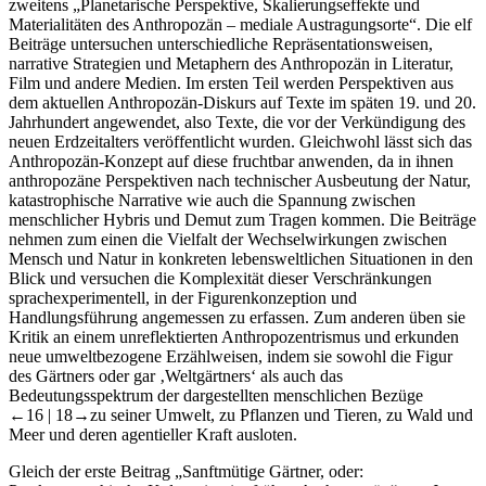
Materialitäten des Anthropozän – mediale Austragungsorte“. Die elf
Beiträge untersuchen unterschiedliche Repräsentationsweisen,
narrative Strategien und Metaphern des Anthropozän in Literatur,
Film und andere Medien. Im ersten Teil werden Perspektiven aus
dem aktuellen Anthropozän-Diskurs auf Texte im späten 19. und 20.
Jahrhundert angewendet, also Texte, die vor der Verkündigung des
neuen Erdzeitalters veröffentlicht wurden. Gleichwohl lässt sich das
Anthropozän-Konzept auf diese fruchtbar anwenden, da in ihnen
anthropozäne Perspektiven nach technischer Ausbeutung der Natur,
katastrophische Narrative wie auch die Spannung zwischen
menschlicher Hybris und Demut zum Tragen kommen. Die Beiträge
nehmen zum einen die Vielfalt der Wechselwirkungen zwischen
Mensch und Natur in konkreten lebensweltlichen Situationen in den
Blick und versuchen die Komplexität dieser Verschränkungen
sprachexperimentell, in der Figurenkonzeption und
Handlungsführung angemessen zu erfassen. Zum anderen üben sie
Kritik an einem unreflektierten Anthropozentrismus und erkunden
neue umweltbezogene Erzählweisen, indem sie sowohl die Figur
des Gärtners oder gar ‚Weltgärtners‘ als auch das
Bedeutungsspektrum der dargestellten menschlichen Bezüge
←16 |
18→
zu seiner Umwelt, zu Pflanzen und Tieren, zu Wald und
Meer und deren agentieller Kraft ausloten.
Gleich der erste Beitrag „Sanftmütige Gärtner, oder:
Postkatastrophische Kulturation im frühen Anthropozän“ von Jana