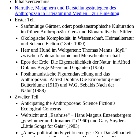
Narrative, Metaphern und Darstellungsstrategien des
Anthropozän in Literatur und Medien – zur Einleitung
Erster Teil
Sanftmütige Gärtner, oder: postkatastrophische Kulturation
im frühen Anthropozän. Geo- und Bionarrative bei Stifter
Ökologische Komplexität: in Wissenschaft, Heimatliteratur
und Science Fiction (1850–1900)
Herr und Hund im Weltgarten:: Thomas Manns „Idyll“
zwischen Naturautonomie und Menschenherrschaft
Epos der Erde: Die Eigenzeitlichkeit der Natur: in Alfred
Döblins Berge Meere und Giganten (1924)
Posthumanistische Figurendarstellung und das
Anthropozän:: Alfred Döblins Die Ermordung einer
Butterblume (1910) und W.G. Sebalds Nach der
Natur (1988)
Zweiter Teil
Anticipating the Anthropocene: Science Fiction’s
Ecological Concerns
Weltsicht und „Earthrise“ – Hans Magnus Enzensbergers
„gewimmer und firmament“ (1960) und Gary Snyders
„Little Songs for Gaia“ (1983)
„A new political body yet to emerge“: Zur Darstellbarkeit
des anthropos in Bruno Latours Kosmokoloss. Eine