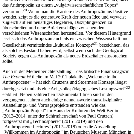
20
verkommt.
Wenn man die Karriere des Anthropozän ins Positive
wendet, zeigt es die generative Kraft der neuen Idee und verweist
zugleich auf ein neuartiges Begehren, Disziplingrenzen zu
überschreiten und neue Brückenschläge zwischen den
verschiedenen Wissenschaften herzustellen. Vor diesem Hintergrund
lässt sich das Anthropozän auch als ein zwischen Wissenschaft und
21
Gesellschaft vermittelndes „kulturelles Konzept“
bezeichnen, das
als solches Bestand haben wird, selbst wenn sich die Geological
Society gegen das Anthropozän als neues Erdzeitalter aussprechen
sollte.
Auch in der Medienberichterstattung – das britische Finanzmagazin
The Economist
titelte im Mai 2011 plakativ: „Welcome to the
Anthropocene“ – hat sich Crutzens und Stoermers Konzept längst
22
durchgesetzt und als eine Art „volkspädagogisches Losungswort“
etabliert. Neben zahlreichen Dokumentarfilmen sind in den
vergangenen Jahren auch einige nennenswerte transdisziplinäre
Ausstellungs- und Vortragsprojekte entstanden wie das
„Anthropozän Projekt“ im Haus der Kulturen der Welt Berlin
(2013–2014, unter der Schirmherrschaft von Paul Crutzen),
fortgesetzt mit „Technosphere“ (2015–2019) und den
„Anthropocene Lectures“ (2017–2018) oder die Ausstellung
„Willkommen im Anthropozän“ im Deutschen Museum München in
Verbindung mit dem Rachel Carson Center for Environment and