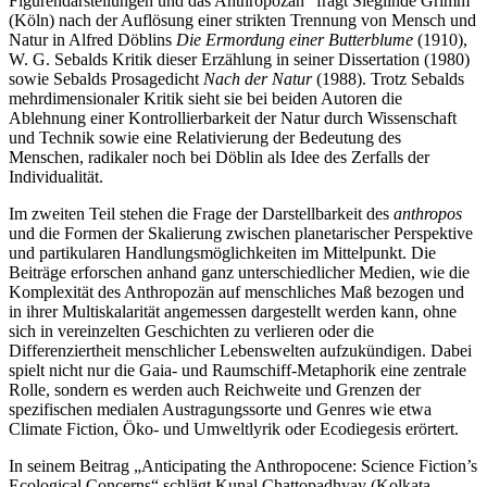
(Köln) nach der Auflösung einer strikten Trennung von Mensch und
Natur in Alfred Döblins
Die Ermordung einer Butterblume
(1910),
W. G. Sebalds Kritik dieser Erzählung in seiner Dissertation (1980)
sowie Sebalds Prosagedicht
Nach der Natur
(1988). Trotz Sebalds
mehrdimensionaler Kritik sieht sie bei beiden Autoren die
Ablehnung einer Kontrollierbarkeit der Natur durch Wissenschaft
und Technik sowie eine Relativierung der Bedeutung des
Menschen, radikaler noch bei Döblin als Idee des Zerfalls der
Individualität.
Im zweiten Teil stehen die Frage der Darstellbarkeit des
anthropos
und die Formen der Skalierung zwischen planetarischer Perspektive
und partikularen Handlungsmöglichkeiten im Mittelpunkt. Die
Beiträge erforschen anhand ganz unterschiedlicher Medien, wie die
Komplexität des Anthropozän auf menschliches Maß bezogen und
in ihrer Multiskalarität angemessen dargestellt werden kann, ohne
sich in vereinzelten Geschichten zu verlieren oder die
Differenziertheit menschlicher Lebenswelten aufzukündigen. Dabei
spielt nicht nur die Gaia- und Raumschiff-Metaphorik eine zentrale
Rolle, sondern es werden auch Reichweite und Grenzen der
spezifischen medialen Austragungssorte und Genres wie etwa
Climate Fiction, Öko- und Umweltlyrik oder Ecodiegesis erörtert.
In seinem Beitrag „Anticipating the Anthropocene: Science Fiction’s
Ecological Concerns“ schlägt Kunal Chattopadhyay (Kolkata,
Indien) eine Brücke zwischen Science Fiction und dem neuen