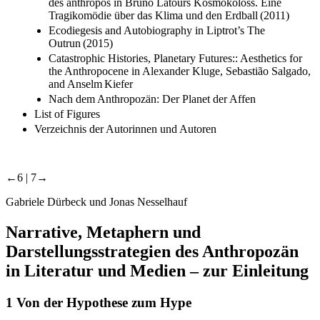
Tragikomödie über das Klima und den Erdball (2011)
Ecodiegesis and Autobiography in Liptrot’s The
Outrun (2015)
Catastrophic Histories, Planetary Futures:: Aesthetics for
the Anthropocene in Alexander Kluge, Sebastião Salgado,
and Anselm Kiefer
Nach dem Anthropozän: Der Planet der Affen
List of Figures
Verzeichnis der Autorinnen und Autoren
←6 |
7→
Gabriele Dürbeck und Jonas Nesselhauf
Narrative, Metaphern und
Darstellungsstrategien des Anthropozän
in Literatur und Medien – zur Einleitung
1
Von der Hypothese zum Hype
Angesichts der Tragweite war die Entscheidung dann letztlich eher