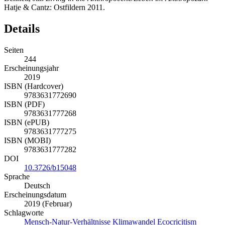
Details
Seiten
244
Erscheinungsjahr
2019
ISBN (Hardcover)
9783631772690
ISBN (PDF)
9783631777268
ISBN (ePUB)
9783631777275
ISBN (MOBI)
9783631777282
DOI
10.3726/b15048
Sprache
Deutsch
Erscheinungsdatum
2019 (Februar)
Schlagworte
Mensch-Natur-Verhältnisse
Klimawandel
Ecocricitism
Ökokritik
Ästhetiken
Skalierung
Umweltzerstörung