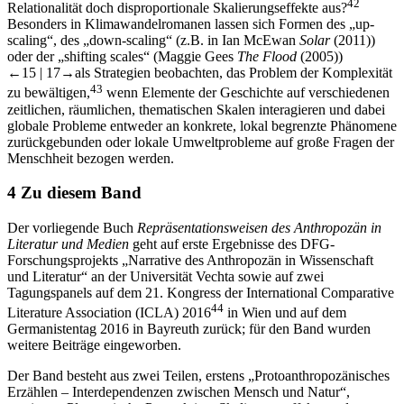
Besonders in Klimawandelromanen lassen sich Formen des „up-
scaling“, des „down-scaling“ (z.B. in Ian McEwan
Solar
(2011))
oder der „shifting scales“ (Maggie Gees
The Flood
(2005))
←15 |
17→
als Strategien beobachten, das Problem der Komplexität
43
zu bewältigen,
wenn Elemente der Geschichte auf verschiedenen
zeitlichen, räumlichen, thematischen Skalen interagieren und dabei
globale Probleme entweder an konkrete, lokal begrenzte Phänomene
zurückgebunden oder lokale Umweltprobleme auf große Fragen der
Menschheit bezogen werden.
4
Zu diesem Band
Der vorliegende Buch
Repräsentationsweisen des Anthropozän in
Literatur und Medien
geht auf erste Ergebnisse des DFG-
Forschungsprojekts „Narrative des Anthropozän in Wissenschaft
und Literatur“ an der Universität Vechta sowie auf zwei
Tagungspanels auf dem 21. Kongress der International Comparative
44
Literature Association (ICLA) 2016
in Wien und auf dem
Germanistentag 2016 in Bayreuth zurück; für den Band wurden
weitere Beiträge eingeworben.
Der Band besteht aus zwei Teilen, erstens „Protoanthropozänisches
Erzählen – Interdependenzen zwischen Mensch und Natur“,
zweitens „Planetarische Perspektive, Skalierungseffekte und