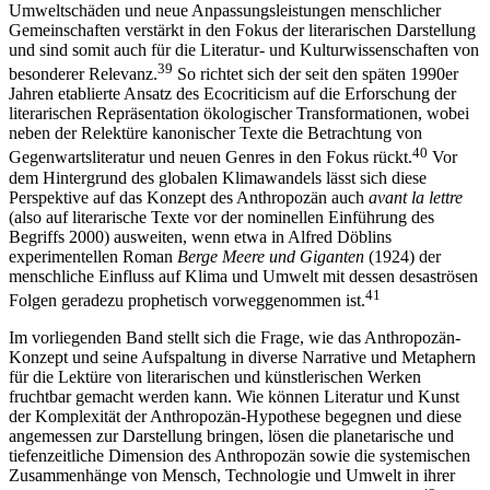
Gemeinschaften verstärkt in den Fokus der literarischen Darstellung
und sind somit auch für die Literatur- und Kulturwissenschaften von
39
besonderer Relevanz.
So richtet sich der seit den späten 1990er
Jahren etablierte Ansatz des Ecocriticism auf die Erforschung der
literarischen Repräsentation ökologischer Transformationen, wobei
neben der Relektüre kanonischer Texte die Betrachtung von
40
Gegenwartsliteratur und neuen Genres in den Fokus rückt.
Vor
dem Hintergrund des globalen Klimawandels lässt sich diese
Perspektive auf das Konzept des Anthropozän auch
avant la lettre
(also auf literarische Texte vor der nominellen Einführung des
Begriffs 2000) ausweiten, wenn etwa in Alfred Döblins
experimentellen Roman
Berge Meere und Giganten
(1924) der
menschliche Einfluss auf Klima und Umwelt mit dessen desaströsen
41
Folgen geradezu prophetisch vorweggenommen ist.
Im vorliegenden Band stellt sich die Frage, wie das Anthropozän-
Konzept und seine Aufspaltung in diverse Narrative und Metaphern
für die Lektüre von literarischen und künstlerischen Werken
fruchtbar gemacht werden kann. Wie können Literatur und Kunst
der Komplexität der Anthropozän-Hypothese begegnen und diese
angemessen zur Darstellung bringen, lösen die planetarische und
tiefenzeitliche Dimension des Anthropozän sowie die systemischen
Zusammenhänge von Mensch, Technologie und Umwelt in ihrer
42
Relationalität doch disproportionale Skalierungseffekte aus?