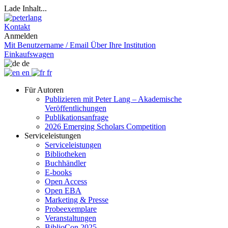
Lade Inhalt...
Kontakt
Anmelden
Mit Benutzername / Email
Über Ihre Institution
Einkaufswagen
de
en
fr
Für Autoren
Publizieren mit Peter Lang – Akademische
Veröffentlichungen
Publikationsanfrage
2026 Emerging Scholars Competition
Serviceleistungen
Serviceleistungen
Bibliotheken
Buchhändler
E-books
Open Access
Open EBA
Marketing & Presse
Probeexemplare
Veranstaltungen
BiblioCon 2025