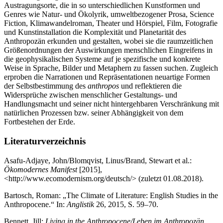
Genres wie Natur- und Ökolyrik, umweltbezogener Prosa, Science
Fiction, Klimawandelroman, Theater und Hörspiel, Film, Fotografie
und Kunstinstallation die Komplexität und Planetarität des
Anthropozän erkunden und gestalten, wobei sie die raumzeitlichen
Größenordnungen der Auswirkungen menschlichen Eingreifens in
die geophysikalischen Systeme auf je spezifische und konkrete
Weise in Sprache, Bilder und Metaphern zu fassen suchen. Zugleich
erproben die Narrationen und Repräsentationen neuartige Formen
der Selbstbestimmung des
anthropos
und reflektieren die
Widersprüche zwischen menschlicher Gestaltungs- und
Handlungsmacht und seiner nicht hintergehbaren Verschränkung mit
natürlichen Prozessen bzw. seiner Abhängigkeit von dem
Fortbestehen der Erde.
Literaturverzeichnis
Asafu-Adjaye, John/Blomqvist, Linus/Brand, Stewart et al.:
Ökomodernes Manifest
[2015],
<
http://www.ecomodernism.org/deutsch/
> (zuletzt 01.08.2018).
Bartosch, Roman: „The Climate of Literature: English Studies in the
Anthropocene.“ In:
Anglistik
26, 2015, S. 59–70.
Bennett, Jill:
Living in the Anthropocene/Leben im Anthropozän
.
Hatje & Cantz: Ostfildern 2011.