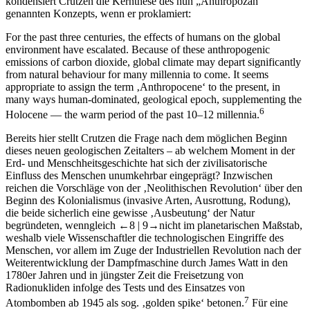
genannten Konzepts, wenn er proklamiert:
For the past three centuries, the effects of humans on the global
environment have escalated. Because of these anthropogenic
emissions of carbon dioxide, global climate may depart significantly
from natural behaviour for many millennia to come. It seems
appropriate to assign the term ‚Anthropocene‘ to the present, in
many ways human-dominated, geological epoch, supplementing the
6
Holocene — the warm period of the past 10–12 millennia.
Bereits hier stellt Crutzen die Frage nach dem möglichen Beginn
dieses neuen geologischen Zeitalters – ab welchem Moment in der
Erd- und Menschheitsgeschichte hat sich der zivilisatorische
Einfluss des Menschen unumkehrbar eingeprägt? Inzwischen
reichen die Vorschläge von der ‚Neolithischen Revolution‘ über den
Beginn des Kolonialismus (invasive Arten, Ausrottung, Rodung),
die beide sicherlich eine gewisse ‚Ausbeutung‘ der Natur
begründeten, wenngleich
←8 |
9→
nicht im planetarischen Maßstab,
weshalb viele Wissenschaftler die technologischen Eingriffe des
Menschen, vor allem im Zuge der Industriellen Revolution nach der
Weiterentwicklung der Dampfmaschine durch James Watt in den
1780er Jahren und in jüngster Zeit die Freisetzung von
Radionukliden infolge des Tests und des Einsatzes von
7
Atombomben ab 1945 als sog. ‚golden spike‘ betonen.
Für eine
mögliche Etablierung des Anthropozän als geologischer Epoche