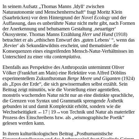
In seinem Aufsatz „Thomas Manns ‚Idyll‘ zwischen
Naturautonomie und Menschenherrschaft“ fragt Moritz Klein
(Saarbrücken) vor dem Hintergrund der
Novel Ecology
und der
Auffassung, dass es unberührte Natur nicht mehr gibt, nach Formen
der Anerkennung und behutsamen Gestaltung ‚neuartiger‘
Ökosysteme. Thomas Manns Erzählung
Herr und Hund
(1918)
betrachtet er als „ethischen Entwurf des ‚guten Lebens‘ “, wenn das
‚Revier‘ als Sekundärwildnis erscheint, und thematisiert die
Konsequenzen eines eingreifenden Mensch-Natur-Verhältnisses im
Unterschied zu einer
vita contemplativa
.
Ebenfalls aus Perspektive des Anthropozän unternimmt Oliver
Völker (Frankfurt am Main) eine Relektüre von Alfred Döblins
experimentellem Zukunftsroman
Berge Meere und Giganten
(1924)
als „Epos der Erde“, die sich gewissermaßen selbst erzählt. Sein
Beitrag zeigt minutiös, wie die Vorstellung einer agentiellen,
monströs wuchernden Natur nicht nur an eine distinkte sprachliche,
die Grenzen von Syntax und Grammatik sprengende Ästhetik
gebunden ist und damit Komplexität erhöht, sondern wie die
Wechselseitigkeit
←17 |
19→von Technik und Natur als materieller
Prozess des Einschreibens bzw. als „seismographische Poetik“
gelesen werden kann.
In ihrem kulturökologischen Beitrag „Posthumanistische
Figurendarstellungen und das Anthropozän“ fragt Sieglinde Grimm