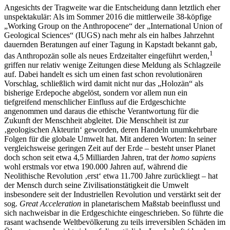
unspektakulär: Als im Sommer 2016 die mittlerweile 38-köpfige
„Working Group on the Anthropocene“ der „International Union of
Geological Sciences“ (IUGS) nach mehr als ein halbes Jahrzehnt
dauernden Beratungen auf einer Tagung in Kapstadt bekannt gab,
1
das Anthropozän solle als neues Erdzeitalter eingeführt werden,
griffen nur relativ wenige Zeitungen diese Meldung als Schlagzeile
auf. Dabei handelt es sich um einen fast schon revolutionären
Vorschlag, schließlich wird damit nicht nur das „Holozän“ als
bisherige Erdepoche abgelöst, sondern vor allem nun ein
tiefgreifend menschlicher Einfluss auf die Erdgeschichte
angenommen und daraus die ethische Verantwortung für die
Zukunft der Menschheit abgleitet. Die Menschheit ist zur
‚geologischen Akteurin‘ geworden, deren Handeln unumkehrbare
Folgen für die globale Umwelt hat. Mit anderen Worten: In seiner
vergleichsweise geringen Zeit auf der Erde – besteht unser Planet
doch schon seit etwa 4,5 Milliarden Jahren, trat der
homo sapiens
wohl erstmals vor etwa 190.000 Jahren auf, während die
Neolithische Revolution ‚erst‘ etwa 11.700 Jahre zurückliegt – hat
der Mensch durch seine Zivilisationstätigkeit die Umwelt
insbesondere seit der Industriellen Revolution und verstärkt seit der
sog.
Great Acceleration
in planetarischem Maßstab beeinflusst und
sich nachweisbar in die Erdgeschichte eingeschrieben. So führte die
rasant wachsende Weltbevölkerung zu teils irreversiblen Schäden im
Ökosystem und wirkt sich auf die natürliche Landschaft (durch