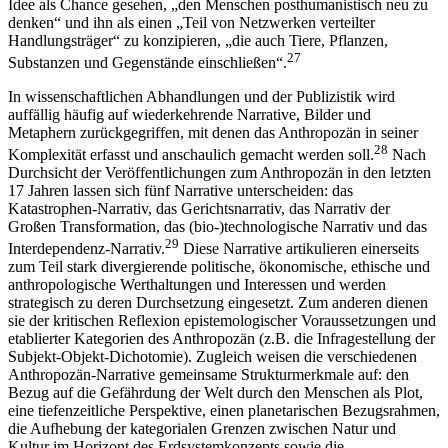
denken“ und ihn als einen „Teil von Netzwerken verteilter
Handlungsträger“ zu konzipieren, „die auch Tiere, Pflanzen,
27
Substanzen und Gegenstände einschließen“.
In wissenschaftlichen Abhandlungen und der Publizistik wird
auffällig häufig auf wiederkehrende Narrative, Bilder und
Metaphern zurückgegriffen, mit denen das Anthropozän in seiner
28
Komplexität erfasst und anschaulich gemacht werden soll.
Nach
Durchsicht der Veröffentlichungen zum Anthropozän in den letzten
17 Jahren lassen sich fünf Narrative unterscheiden: das
Katastrophen-Narrativ, das Gerichtsnarrativ, das Narrativ der
Großen Transformation, das (bio-)technologische Narrativ und das
29
Interdependenz-Narrativ.
Diese Narrative artikulieren einerseits
zum Teil stark divergierende politische, ökonomische, ethische und
anthropologische Werthaltungen und Interessen und werden
strategisch zu deren Durchsetzung eingesetzt. Zum anderen dienen
sie der kritischen Reflexion epistemologischer Voraussetzungen und
etablierter Kategorien des Anthropozän (z.B. die Infragestellung der
Subjekt-Objekt-Dichotomie). Zugleich weisen die verschiedenen
Anthropozän-Narrative gemeinsame Strukturmerkmale auf: den
Bezug auf die Gefährdung der Welt durch den Menschen als Plot,
eine tiefenzeitliche Perspektive, einen planetarischen Bezugsrahmen,
die Aufhebung der kategorialen Grenzen zwischen Natur und
Kultur im Horizont des Erdsystemkonzepts sowie die
Thematisierung der ethischen Verantwortung für die Verminderung