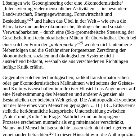
„Intensivierung vieler menschlicher Aktivitäten — insbesondere
Landwirtschaft, Energiegewinnung, Forstwirtschaft und
24
Besiedelung“
und halten das Übel in der Welt – wie etwa die
Klimakrise und andere ökonomische, ökologische und soziale
Verwundbarkeiten – durch eine (öko-)prometheische Steuerung der
Gesellschaft mit technokratischen Mitteln für überwindbar. Doch bei
25
einer solchen Form der „
anthropodicy
“
werden nicht-intendierte
Nebenfolgen und die Gefahr einer fortgesetzten Zerstörung der
ökonomischen, sozialen und ökologischen Systeme nicht
ausreichend bedacht, weshalb sie aus verschiedenen Richtungen
heftige Kritik erfährt.
Gegenüber solchen technologischen, radikal transformatorischen
oder gar ökomodernistischen Maßnahmen wird seitens der Geistes-
und Kulturwissenschaften in reflexiver Hinsicht das Augenmerk auf
eine Neubestimmung des Menschen und anderer Agenzien als
Bestandteilen der belebten Welt gelegt. Die Anthropozän-Hypothese
mit der Idee eines vom Menschen geprägten
←11 |
13→
Erdsystems
stellt die herkömmliche kategorische Unterscheidung zwischen
‚Natur‘ und ‚Kultur‘ in Frage. Natürliche und anthropogene
Prozesse erscheinen nunmehr als eng miteinander verschränkt,
Natur- und Menschheitsgeschichte lassen sich nicht mehr getrennt
26
voneinander betrachten.
In dieser Hinsicht wird die Anthropozän-
Idee als Chance gesehen, „den Menschen posthumanistisch neu zu