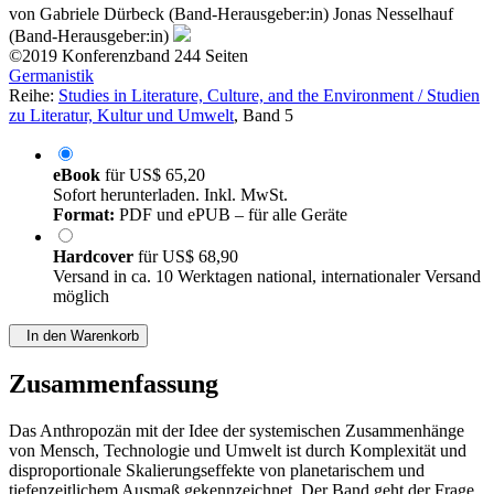
(Band-Herausgeber:in)
©2019
Konferenzband
244 Seiten
Germanistik
Reihe:
Studies in Literature, Culture, and the Environment / Studien
zu Literatur, Kultur und Umwelt
, Band 5
eBook
für
US$ 65,20
Sofort herunterladen. Inkl. MwSt.
Format:
PDF und ePUB – für alle Geräte
Hardcover
für
US$ 68,90
Versand in ca. 10 Werktagen national, internationaler Versand
möglich
In den Warenkorb
Zusammenfassung
Das Anthropozän mit der Idee der systemischen Zusammenhänge
von Mensch, Technologie und Umwelt ist durch Komplexität und
disproportionale Skalierungseffekte von planetarischem und
tiefenzeitlichem Ausmaß gekennzeichnet. Der Band geht der Frage
nach, mit welchen Rhetoriken und Strategien Literatur und Kunst