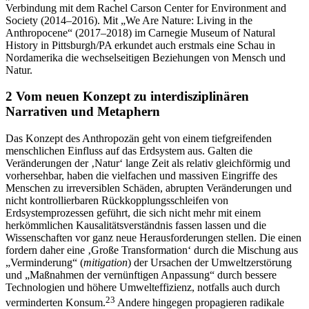
Society (2014–2016). Mit „We Are Nature: Living in the
Anthropocene“ (2017–2018) im Carnegie Museum of Natural
History in Pittsburgh/PA erkundet auch erstmals eine Schau in
Nordamerika die wechselseitigen Beziehungen von Mensch und
Natur.
2
Vom neuen Konzept zu interdisziplinären
Narrativen und Metaphern
Das Konzept des Anthropozän geht von einem tiefgreifenden
menschlichen Einfluss auf das Erdsystem aus. Galten die
Veränderungen der ‚Natur‘ lange Zeit als relativ gleichförmig und
vorhersehbar, haben die vielfachen und massiven Eingriffe des
Menschen zu irreversiblen Schäden, abrupten Veränderungen und
nicht kontrollierbaren Rückkopplungsschleifen von
Erdsystemprozessen geführt, die sich nicht mehr mit einem
herkömmlichen Kausalitätsverständnis fassen lassen und die
Wissenschaften vor ganz neue Herausforderungen stellen. Die einen
fordern daher eine ‚Große Transformation‘ durch die Mischung aus
„Verminderung“ (
mitigation
) der Ursachen der Umweltzerstörung
und „Maßnahmen der vernünftigen Anpassung“ durch bessere
Technologien und höhere Umwelteffizienz, notfalls auch durch
23
verminderten Konsum.
Andere hingegen propagieren radikale
Lösungen wie Geoengineering oder eine ‚ökomodernistische‘