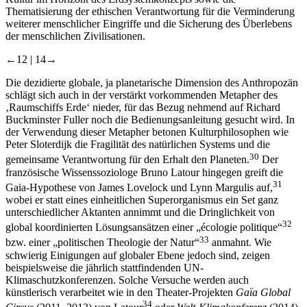
weiterer menschlicher Eingriffe und die Sicherung des Überlebens
der menschlichen Zivilisationen.
←12 |
14→
Die dezidierte globale, ja planetarische Dimension des Anthropozän
schlägt sich auch in der verstärkt vorkommenden Metapher des
‚Raumschiffs Erde‘ nieder, für das Bezug nehmend auf Richard
Buckminster Fuller noch die Bedienungsanleitung gesucht wird. In
der Verwendung dieser Metapher betonen Kulturphilosophen wie
Peter Sloterdijk die Fragilität des natürlichen Systems und die
30
gemeinsame Verantwortung für den Erhalt den Planeten.
Der
französische Wissenssoziologe Bruno Latour hingegen greift die
31
Gaia-Hypothese von James Lovelock und Lynn Margulis auf,
wobei er statt eines einheitlichen Superorganismus ein Set ganz
unterschiedlicher Aktanten annimmt und die Dringlichkeit von
32
global koordinierten Lösungsansätzen einer „écologie politique“
33
bzw. einer „politischen Theologie der Natur“
anmahnt. Wie
schwierig Einigungen auf globaler Ebene jedoch sind, zeigen
beispielsweise die jährlich stattfindenden UN-
Klimaschutzkonferenzen. Solche Versuche werden auch
künstlerisch verarbeitet wie in den Theater-Projekten
Gaïa Global
34
Circus
(2011–2013) von Latour
oder
Welt-Klimakonferenz
(2014)