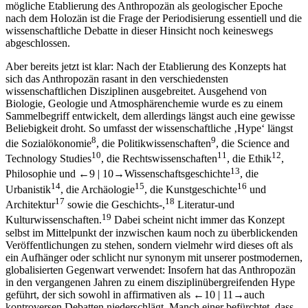
nach dem Holozän ist die Frage der Periodisierung essentiell und die
wissenschaftliche Debatte in dieser Hinsicht noch keineswegs
abgeschlossen.
Aber bereits jetzt ist klar: Nach der Etablierung des Konzepts hat
sich das Anthropozän rasant in den verschiedensten
wissenschaftlichen Disziplinen ausgebreitet. Ausgehend von
Biologie, Geologie und Atmosphärenchemie wurde es zu einem
Sammelbegriff entwickelt, dem allerdings längst auch eine gewisse
Beliebigkeit droht. So umfasst der wissenschaftliche ‚Hype‘ längst
8
9
die Sozialökonomie
, die Politikwissenschaften
, die Science and
10
11
12
Technology Studies
, die Rechtswissenschaften
, die Ethik
,
13
Philosophie und
←9 |
10→
Wissenschaftsgeschichte
, die
14
15
16
Urbanistik
, die Archäologie
, die Kunstgeschichte
und
17
18
Architektur
sowie die Geschichts-,
Literatur-und
19
Kulturwissenschaften.
Dabei scheint nicht immer das Konzept
selbst im Mittelpunkt der inzwischen kaum noch zu überblickenden
Veröffentlichungen zu stehen, sondern vielmehr wird dieses oft als
ein Aufhänger oder schlicht nur synonym mit unserer postmodernen,
globalisierten Gegenwart verwendet: Insofern hat das Anthropozän
in den vergangenen Jahren zu einem disziplinübergreifenden Hype
geführt, der sich sowohl in affirmativen als
←10 |
11→
auch
kontroversen Debatten niederschlägt. Manch einer befürchtet, dass
das Anthropozän zu einem „vulgärwissenschaftlichen Topos“