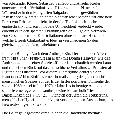
untersucht er das Verhältnis von Historizität und Planetarität.
Während er in den Fotografien Salgados und ausgewählten
Installationen Kiefers und deren planetarischer Materialität eine neue
Form von Erhabenheit sieht, in der die Totalität nicht mehr
eingeschränkt und somit globale Ungleichheit verdeckt werde,
erkennt er in den späteren Erzählungen von Kluge ein Netzwerk
von Geschichten und Konstellationen ohne sichtbare Hierarchien,
welche Dipesh Chakrabartys Idee, in verschiedenen Skalen
gleichzeitig zu denken, nahekämen.
In ihrem Beitrag „Nach dem Anthropozän: Der Planet der Affen“
fragt Mira Shah (Frankfurt am Main) mit Donna Haraway, wie das
Anthropozän mit seiner Spezies-Rhetorik anschaulich werden kann
und richtet den Blick auf das menschliche Verhältnis zu Primaten als
Figuren der Differenz. Vor diesem Hintergrund deutet sie den
Planet-der-Affen-Stoff als eine Thematisierung der ‚Übermacht‘ der
menschlichen Spezies auf der Erde. In der populären Filmreihe der
späten 1960er und frühen 1970er Jahre bis in heutige Adaptionen
stellt sie eine regelrechte „anthropozäne Melancholie“ fest, da in den
Darstellungen des
←19 |
21→Planeten der Affen die Fortsetzung
menschlicher Hybris und die Angst vor der eigenen Auslöschung ins
Bewusstsein gerückt werde.
Die Beiträge insgesamt verdeutlichen die Bandbreite medialer
Austragungsorte, die in so unterschiedlichen Kunstformen und