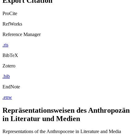
ProCite
RefWorks
Reference Manager
.ris
BibTeX
Zotero
.bib
EndNote
.enw
Repräsentationsweisen des Anthropozän
in Literatur und Medien
Representations of the Anthropocene in Literature and Media
von
Gabriele Dürbeck (Band-Herausgeber:in)
Jonas Nesselhauf