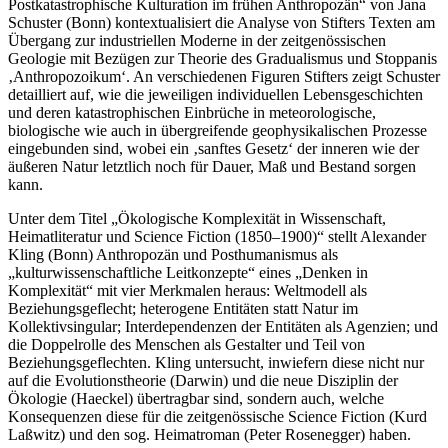
Schuster (Bonn) kontextualisiert die Analyse von Stifters Texten am
Übergang zur industriellen Moderne in der zeitgenössischen
Geologie mit Bezügen zur Theorie des Gradualismus und Stoppanis
‚Anthropozoikum‘. An verschiedenen Figuren Stifters zeigt Schuster
detailliert auf, wie die jeweiligen individuellen Lebensgeschichten
und deren katastrophischen Einbrüche in meteorologische,
biologische wie auch in übergreifende geophysikalischen Prozesse
eingebunden sind, wobei ein ‚sanftes Gesetz‘ der inneren wie der
äußeren Natur letztlich noch für Dauer, Maß und Bestand sorgen
kann.
Unter dem Titel „Ökologische Komplexität in Wissenschaft,
Heimatliteratur und Science Fiction (1850–1900)“ stellt Alexander
Kling (Bonn) Anthropozän und Posthumanismus als
„kulturwissenschaftliche Leitkonzepte“ eines „Denken in
Komplexität“ mit vier Merkmalen heraus: Weltmodell als
Beziehungsgeflecht; heterogene Entitäten statt Natur im
Kollektivsingular; Interdependenzen der Entitäten als Agenzien; und
die Doppelrolle des Menschen als Gestalter und Teil von
Beziehungsgeflechten. Kling untersucht, inwiefern diese nicht nur
auf die Evolutionstheorie (Darwin) und die neue Disziplin der
Ökologie (Haeckel) übertragbar sind, sondern auch, welche
Konsequenzen diese für die zeitgenössische Science Fiction (Kurd
Laßwitz) und den sog. Heimatroman (Peter Rosenegger) haben.