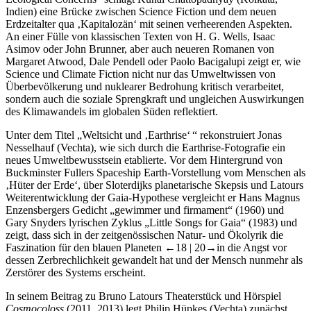
Erdzeitalter qua ‚Kapitalozän‘ mit seinen verheerenden Aspekten.
An einer Fülle von klassischen Texten von H. G. Wells, Isaac
Asimov oder John Brunner, aber auch neueren Romanen von
Margaret Atwood, Dale Pendell oder Paolo Bacigalupi zeigt er, wie
Science und Climate Fiction nicht nur das Umweltwissen von
Überbevölkerung und nuklearer Bedrohung kritisch verarbeitet,
sondern auch die soziale Sprengkraft und ungleichen Auswirkungen
des Klimawandels im globalen Süden reflektiert.
Unter dem Titel „Weltsicht und ‚Earthrise‘ “ rekonstruiert Jonas
Nesselhauf (Vechta), wie sich durch die Earthrise-Fotografie ein
neues Umweltbewusstsein etablierte. Vor dem Hintergrund von
Buckminster Fullers Spaceship Earth-Vorstellung vom Menschen als
‚Hüter der Erde‘, über Sloterdijks planetarische Skepsis und Latours
Weiterentwicklung der Gaia-Hypothese vergleicht er Hans Magnus
Enzensbergers Gedicht „gewimmer und firmament“ (1960) und
Gary Snyders lyrischen Zyklus „Little Songs for Gaia“ (1983) und
zeigt, dass sich in der zeitgenössischen Natur- und Ökolyrik die
Faszination für den blauen Planeten
←18 |
20→in die Angst vor
dessen Zerbrechlichkeit gewandelt hat und der Mensch nunmehr als
Zerstörer des Systems erscheint.
In seinem Beitrag zu Bruno Latours Theaterstück und Hörspiel
Cosmocoloss
(2011, 2013) legt Philip Hüpkes (Vechta) zunächst
Latours Version der Gaia-Theorie mit einer ambivalenten