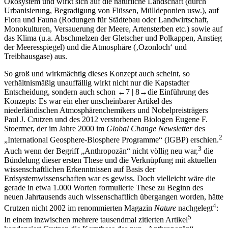
Urbanisierung, Begradigung von Flüssen, Mülldeponien usw.), auf
Flora und Fauna (Rodungen für Städtebau oder Landwirtschaft,
Monokulturen, Versauerung der Meere, Artensterben etc.) sowie auf
das Klima (u.a. Abschmelzen der Gletscher und Polkappen, Anstieg
der Meeresspiegel) und die Atmosphäre (‚Ozonloch‘ und
Treibhausgase) aus.
So groß und wirkmächtig dieses Konzept auch scheint, so
verhältnismäßig unauffällig wirkt nicht nur die Kapstadter
Entscheidung, sondern auch schon
←7 |
8→
die Einführung des
Konzepts: Es war ein eher unscheinbarer Artikel des
niederländischen Atmosphärenchemikers und Nobelpreisträgers
Paul J. Crutzen und des 2012 verstorbenen Biologen Eugene F.
Stoermer, der im Jahre 2000 im
Global Change Newsletter
des
2
„International Geosphere-Biosphere Programme“ (IGBP) erschien.
3
Auch wenn der Begriff „Anthropozän“ nicht völlig neu war,
die
Bündelung dieser ersten These und die Verknüpfung mit aktuellen
wissenschaftlichen Erkenntnissen auf Basis der
Erdsystemwissenschaften war es gewiss. Doch vielleicht wäre die
gerade in etwa 1.000 Worten formulierte These zu Beginn des
neuen Jahrtausends auch wissenschaftlich übergangen worden, hätte
4
Crutzen nicht 2002 im renommierten Magazin
Nature
nachgelegt
:
5
In einem inzwischen mehrere tausendmal zitierten Artikel
kondensiert Crutzen die Kernthese des nun „Anthropozän“