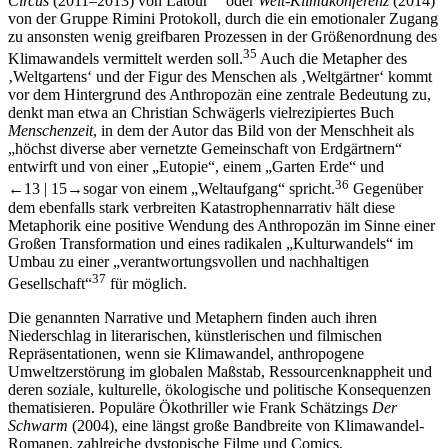
von der Gruppe Rimini Protokoll, durch die ein emotionaler Zugang
zu ansonsten wenig greifbaren Prozessen in der Größenordnung des
35
Klimawandels vermittelt werden soll.
Auch die Metapher des
‚Weltgartens‘ und der Figur des Menschen als ‚Weltgärtner‘ kommt
vor dem Hintergrund des Anthropozän eine zentrale Bedeutung zu,
denkt man etwa an Christian Schwägerls vielrezipiertes Buch
Menschenzeit
, in dem der Autor das Bild von der Menschheit als
„höchst diverse aber vernetzte Gemeinschaft von Erdgärtnern“
entwirft und von einer „Eutopie“, einem „Garten Erde“ und
36
←13 |
15→
sogar von einem „Weltaufgang“ spricht.
Gegenüber
dem ebenfalls stark verbreiten Katastrophennarrativ hält diese
Metaphorik eine positive Wendung des Anthropozän im Sinne einer
Großen Transformation und eines radikalen „Kulturwandels“ im
Umbau zu einer „verantwortungsvollen und nachhaltigen
37
Gesellschaft“
für möglich.
Die genannten Narrative und Metaphern finden auch ihren
Niederschlag in literarischen, künstlerischen und filmischen
Repräsentationen, wenn sie Klimawandel, anthropogene
Umweltzerstörung im globalen Maßstab, Ressourcenknappheit und
deren soziale, kulturelle, ökologische und politische Konsequenzen
thematisieren. Populäre Ökothriller wie Frank Schätzings
Der
Schwarm
(2004), eine längst große Bandbreite von Klimawandel-
Romanen, zahlreiche dystopische Filme und Comics,
umweltbezogene Gedichte, Dramen, Fotoserien oder