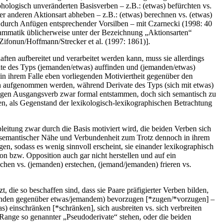
phologisch unveränderten Basisverben – z.B.:
(etwas) befürchten
vs.
ner anderen Aktionsart abheben – z.B.:
(etwas) berechnen
vs.
(etwas)
n, durch Anfügen entsprechender Vorsilben – mit Czarnecki (
1998
: 40
rammatik üblicherweise unter der Bezeichnung „Aktionsarten“
Zifonun/Hoffmann/Strecker et al. (
1997
: 1861)].
en aufbereitet und verarbeitet werden kann, muss sie allerdings
ate des Typs
(jemanden/etwas) auffinden
und
(jemanden/etwas)
n ihrem Falle eben vorliegenden Motiviertheit gegenüber den
h aufgenommen werden, während Derivate des Typs
(sich mit etwas)
ligen Ausgangsverb zwar formal entstammen, doch sich semantisch zu
en, als Gegenstand der lexikologisch-lexikographischen Betrachtung
eitung zwar durch die Basis motiviert wird, die beiden Verben sich
n semantischer Nähe und Verbundenheit zum Trotz dennoch in ihrem
n, sodass es wenig sinnvoll erscheint, sie einander lexikographisch
n bzw. Opposition auch gar nicht herstellen und auf ein
echen
vs.
(jemanden) erstechen
,
(jemand/jemanden) frieren
vs.
die so beschaffen sind, dass sie Paare präfigierter Verben bilden,
nden gegenüber etwas/jemandem) bevorzugen
[*
zugen
/*
vorzugen
] –
as) einschränken
[*
schränken
],
sich ausbreiten
vs.
sich verbreiten
 Range so genannter „Pseudoderivate“ stehen, oder die beiden