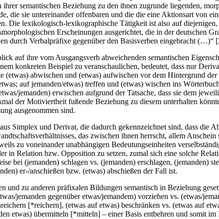
n ihrer semantischen Beziehung zu den ihnen zugrunde liegenden, mor
e, die sie untereinander offenbaren und die die eine Aktionsart von ei
. Die lexikologisch-lexikographische Tätigkeit ist also auf diejenige
onsmorphologischen Erscheinungen ausgerichtet, die in der deutschen G
den durch Verbalpräfixe gegenüber den Basisverben eingebracht (…)“ [
lick auf ihre vom Ausgangsverb abweichenden semantischen Eigenschaft
einem konkreten Beispiel zu veranschaulichen, bedeutet, dass nur Deriv
ie
(etwas) abwischen
und
(etwas) aufwischen
vor dem Hintergrund der i
twas; auf jemanden/etwas) treffen
und
(etwas) wischen
ins Wörterbuc
etwas/jemanden) erwischen
aufgrund der Tatsache, dass sie dem jewei
rkmal der Motiviertheit fußende Beziehung zu diesem unterhalten könnt
ssung ausgenommen sind.
aus Simplex und Derivat, die dadurch gekennzeichnet sind, dass die Abl
ndtschaftsverhältnisses, das zwischen ihnen herrscht, allem Anschei
weils zu voneinander unabhängigen Bedeutungseinheiten verselbständige
in Relation bzw. Opposition zu setzen, zumal sich eine solche Relatio
eise bei
(jemanden) schlagen
vs.
(jemanden) erschlagen
,
(jemanden) st
nden) er-/anschießen
bzw.
(etwas) abschießen
der Fall ist.
 und zu anderen präfixalen Bildungen semantisch in Beziehung gesetzt, 
etwas/jemanden gegenüber etwas/jemandem) vorziehen
vs.
(etwas/jema
nreichern
[*
reichern
],
(etwas auf etwas) beschränken
vs.
(etwas auf etw
en etwas) übermitteln
[*
mitteln
] – einer Basis entbehren und somit im