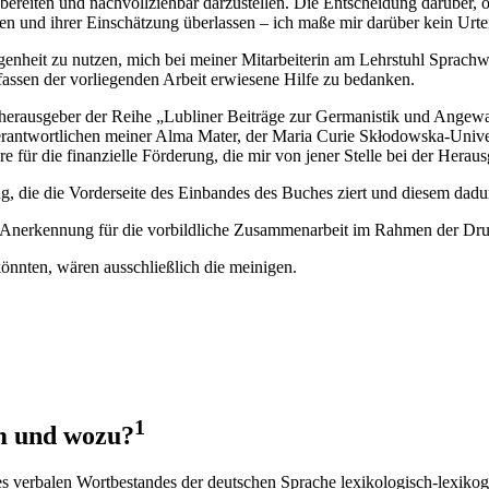
bereiten und nachvollziehbar darzustellen. Die Entscheidung darüber, o
n und ihrer Einschätzung überlassen – ich maße mir darüber kein Urtei
egenheit zu nutzen, mich bei meiner Mitarbeiterin am Lehrstuhl Sprachw
rfassen der vorliegenden Arbeit erwiesene Hilfe zu bedanken.
rausgeber der Reihe „Lubliner Beiträge zur Germanistik und Angewandt
rantwortlichen meiner Alma Mater, der Maria Curie Skłodowska-Univer
re für die finanzielle Förderung, die mir von jener Stelle bei der Hera
, die die Vorderseite des Einbandes des Buches ziert und diesem dadurc
e Anerkennung für die vorbildliche Zusammenarbeit im Rahmen der Dr
könnten, wären ausschließlich die meinigen.
1
m und wozu?
 verbalen Wortbestandes der deutschen Sprache lexikologisch-lexikogr