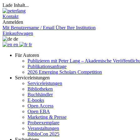
Lade Inhalt...
Kontakt
Anmelden
Mit Benutzername / Email
Über Ihre Institution
Einkaufswagen
de
en
fr
Für Autoren
Publizieren mit Peter Lang – Akademische Veröffentlic
Publikationsanfrage
2026 Emerging Scholars Competition
Serviceleistungen
Serviceleistungen
Bibliotheken
Buchhändler
E-books
Open Access
Open EBA
Marketing & Presse
Probeexemplare
Veranstaltungen
BiblioCon 2025
Fachgebiete