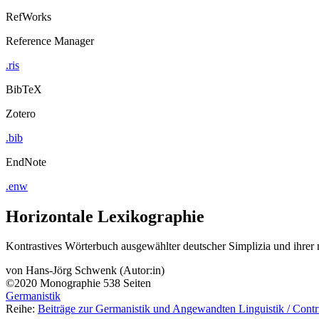
RefWorks
Reference Manager
.ris
BibTeX
Zotero
.bib
EndNote
.enw
Horizontale Lexikographie
Kontrastives Wörterbuch ausgewählter deutscher Simplizia und ihrer m
von
Hans-Jörg Schwenk (Autor:in)
©2020
Monographie
538 Seiten
Germanistik
Reihe:
Beiträge zur Germanistik und Angewandten Linguistik / Contr