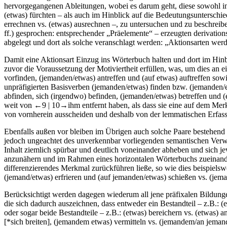
hervorgegangenen Ableitungen, wobei es darum geht, diese sowohl i
(etwas) fürchten
– als auch im Hinblick auf die Bedeutungsunterschied
errechnen
vs.
(etwas) ausrechnen
–, zu untersuchen und zu beschreiben
ff.) gesprochen: entsprechender „Präelemente“ – erzeugten derivati
abgelegt und dort als solche veranschlagt werden: „Aktionsarten wer
Damit eine Aktionsart Einzug ins Wörterbuch halten und dort im Hinb
zuvor die Voraussetzung der Motiviertheit erfüllen, was, um dies an 
vorfinden
,
(jemanden/etwas) antreffen
und
(auf etwas) auftreffen
sow
unpräfigierten Basisverben
(jemanden/etwas) finden
bzw.
(jemanden/e
abfinden
,
sich (irgendwo) befinden
,
(jemanden/etwas) betreffen
und
(
weit von
←9 |
10→
ihm entfernt haben, als dass sie eine auf dem Me
von vornherein ausscheiden und deshalb von der lemmatischen Erfa
Ebenfalls außen vor bleiben im Übrigen auch solche Paare bestehend 
jedoch ungeachtet des unverkennbar vorliegenden semantischen Verwa
Inhalt ziemlich spürbar und deutlich voneinander abheben und sich je
anzunähern und im Rahmen eines horizontalen Wörterbuchs zueinander 
differenzierendes Merkmal zurückführen ließe, so wie dies beispielsw
(jemand/etwas) erfrieren
und
(auf jemanden/etwas) schießen
vs.
(jema
Berücksichtigt werden dagegen wiederum all jene präfixalen Bildungen
die sich dadurch auszeichnen, dass entweder ein Bestandteil – z.B.:
(
oder sogar beide Bestandteile – z.B.:
(etwas) bereichern
vs.
(etwas) a
[*
sich breiten
],
(jemandem etwas) vermitteln
vs.
(jemandem/an jemand