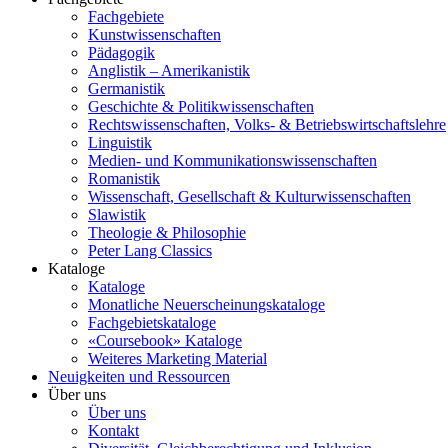
Fachgebiete
Kunstwissenschaften
Pädagogik
Anglistik – Amerikanistik
Germanistik
Geschichte & Politikwissenschaften
Rechtswissenschaften, Volks- & Betriebswirtschaftslehre
Linguistik
Medien- und Kommunikationswissenschaften
Romanistik
Wissenschaft, Gesellschaft & Kulturwissenschaften
Slawistik
Theologie & Philosophie
Peter Lang Classics
Kataloge
Kataloge
Monatliche Neuerscheinungskataloge
Fachgebietskataloge
«Coursebook» Kataloge
Weiteres Marketing Material
Neuigkeiten und Ressourcen
Über uns
Über uns
Kontakt