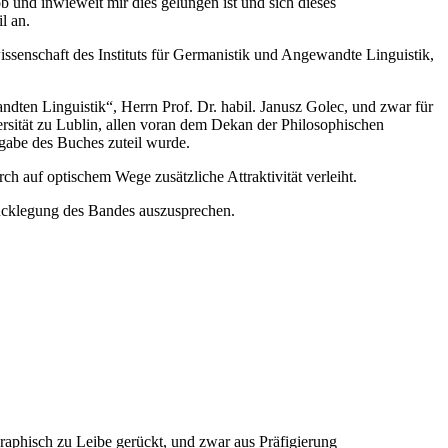
b und inwieweit mir dies gelungen ist und sich dieses
l an.
issenschaft des Instituts für Germanistik und Angewandte Linguistik,
en Linguistik“, Herrn Prof. Dr. habil. Janusz Golec, und zwar für
sität zu Lublin, allen voran dem Dekan der Philosophischen
usgabe des Buches zuteil wurde.
h auf optischem Wege zusätzliche Attraktivität verleiht.
ucklegung des Bandes auszusprechen.
aphisch zu Leibe gerückt, und zwar aus Präfigierung