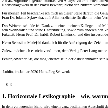
Ansatz zugrunde liegenden kontrastiven Analyse zu ermittelten, aufzu
Nachschlagewerk in der Praxis bewährt, bleibt den Nutzern vorbehalte
Für meinen Teil beschränke ich mich an dieser Stelle darauf, die Gel
Frau Dr. Jolanta Sękowska, aufs Allerherzlichste für die mir beim Ve
Des Weiteren schulde ich Dank zum einen meinem Kollegen und Mithe
sein Wohlwollen und seine Unterstützung, sowie zum anderen den Ve
Fakultät, Herrn Prof. Dr. habil. Robert Litwiński, und dies insbesonde
Herrn Sebastian Madejski danke ich für die Anfertigung der Zeichnung
Zuletzt möchte ich es nicht versäumen, dem Verlag Peter Lang mein
Fehler jedweder Art, die möglicherweise in der Arbeit enthalten sein 
Lublin, im Januar 2020
Hans-Jörg Schwenk
←8 |
9→
1.
Horizontale Lexikographie – wie, waru
In dem vorliegenden Band wird einem ganz bestimmten Ausschnitt des