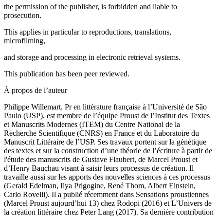
the permission of the publisher, is forbidden and liable to
prosecution.
This applies in particular to reproductions, translations,
microfilming,
and storage and processing in electronic retrieval systems.
This publication has been peer reviewed.
À propos de l’auteur
Philippe Willemart
, Pr en littérature française à l’Université de São
Paulo (USP), est membre de l’équipe Proust de l’Institut des Textes
et Manuscrits Modernes (ITEM) du Centre National de la
Recherche Scientifique (CNRS) en France et du Laboratoire du
Manuscrit Littéraire de l’USP. Ses travaux portent sur la génétique
des textes et sur la construction d’une théorie de l’écriture à partir de
l'étude des manuscrits de Gustave Flaubert, de Marcel Proust et
d’Henry Bauchau visant à saisir leurs processus de création. Il
travaille aussi sur les apports des nouvelles sciences à ces processus
(Gerald Edelman, Ilya Prigogine, René Thom, Albert Einstein,
Carlo Rovelli). Il a publié récemment dans
Sensations proustiennes
(Marcel Proust aujourd’hui 13)
chez Rodopi (2016) et
L’Univers de
la création littéraire
chez Peter Lang (2017). Sa dernière contribution