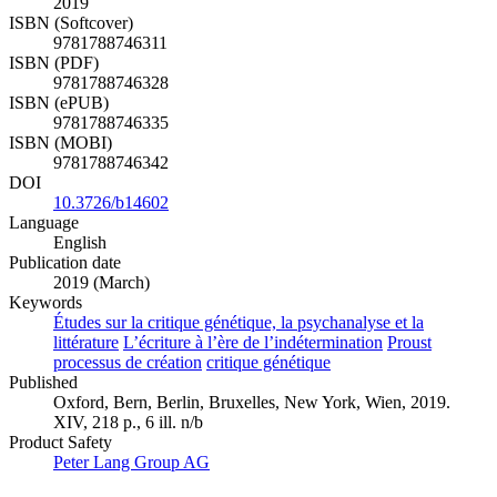
2019
ISBN (Softcover)
9781788746311
ISBN (PDF)
9781788746328
ISBN (ePUB)
9781788746335
ISBN (MOBI)
9781788746342
DOI
10.3726/b14602
Language
English
Publication date
2019 (March)
Keywords
Études sur la critique génétique, la psychanalyse et la
littérature
L’écriture à l’ère de l’indétermination
Proust
processus de création
critique génétique
Published
Oxford, Bern, Berlin, Bruxelles, New York, Wien, 2019.
XIV, 218 p., 6 ill. n/b
Product Safety
Peter Lang Group AG