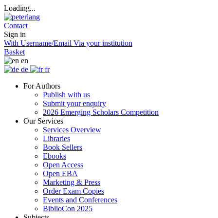
Loading...
Contact
Sign in
With Username/Email
Via your institution
Basket
en
de
fr
For Authors
Publish with us
Submit your enquiry
2026 Emerging Scholars Competition
Our Services
Services Overview
Libraries
Book Sellers
Ebooks
Open Access
Open EBA
Marketing & Press
Order Exam Copies
Events and Conferences
BiblioCon 2025
Subjects