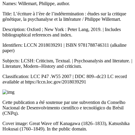
Names: Willemart, Philippe, author.
Title: L’écriture à l’ère de l’indétermination : études sur la critique
génétique, la psychanalyse et la littérature / Philippe Willemart.
Description: Oxford ; New York : Peter Lang, 2019. | Includes
bibliographical references and index.
Identifiers: LCCN 2018039291 | ISBN 9781788746311 (alkaline
paper)
Subjects: LCSH: Criticism, Textual. | Psychoanalysis and literature. |
Literature, Modern--History and criticism.
Classification: LCC P47 .W55 2007 | DDC 809--dc23 LC record
available at
https://lccn.loc.gov/2018039291
Cette publication a été soutenue par une subvention du Conselho
Nacional de Desenvolvimento científico e tecnológico du Brésil
(CNPq).
Cover image: Great Wave off Kanagawa (1826
–
1833), Katsushika
Hokusai (1760
–
1849). In the public domain.