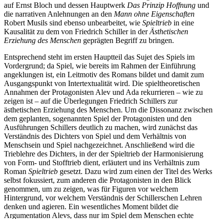
auf Ernst Bloch und dessen Hauptwerk
Das Prinzip Hoffnung
und
die narrativen Anlehnungen an den
Mann ohne Eigenschaften
Robert Musils sind ebenso unbearbeitet, wie
Spieltrieb
in eine
Kausalität zu dem von Friedrich Schiller in der
Ästhetischen
Erziehung des Menschen
geprägten Begriff zu bringen.
Entsprechend steht im ersten Hauptteil das Sujet des Spiels im
Vordergrund; da Spiel, wie bereits im Rahmen der Einführung
angeklungen ist, ein Leitmotiv des Romans bildet und damit zum
Ausgangspunkt von Intertextualität wird. Die spieltheoretischen
Annahmen der Protagonisten Alev und Ada rekurrieren – wie zu
zeigen ist – auf die Überlegungen Friedrich Schillers zur
ästhetischen Erziehung des Menschen. Um die Dissonanz zwischen
dem geplanten, sogenannten Spiel der Protagonisten und den
Ausführungen Schillers deutlich zu machen, wird zunächst das
Verständnis des Dichters von Spiel und dem Verhältnis von
Menschsein und Spiel nachgezeichnet. Anschließend wird die
Trieblehre des Dichters, in der der Spieltrieb der Harmonisierung
von Form- und Stofftrieb dient, erläutert und ins Verhältnis zum
Roman
Spieltrieb
gesetzt. Dazu wird zum einen der Titel des Werks
selbst fokussiert, zum anderen die Protagonisten in den Blick
genommen, um zu zeigen, was für Figuren vor welchem
Hintergrund, vor welchem Verständnis der Schillerschen Lehren
denken und agieren. Ein wesentliches Moment bildet die
Argumentation Alevs, dass nur im Spiel dem Menschen echte