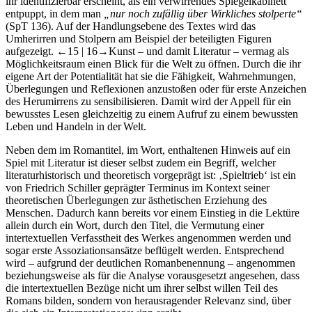
ihr identifizierbar erscheint, als ein verwirrendes Spiegelkabinett
entpuppt, in dem man
„nur noch zufällig über Wirkliches stolperte“
(SpT 136). Auf der Handlungsebene des Textes wird das
Umherirren und Stolpern am Beispiel der beteiligten Figuren
aufgezeigt.
←15 |
16→
Kunst – und damit Literatur – vermag als
Möglichkeitsraum einen Blick für die Welt zu öffnen. Durch die ihr
eigene Art der Potentialität hat sie die Fähigkeit, Wahrnehmungen,
Überlegungen und Reflexionen anzustoßen oder für erste Anzeichen
des Herumirrens zu sensibilisieren. Damit wird der Appell für ein
bewusstes Lesen gleichzeitig zu einem Aufruf zu einem bewussten
Leben und Handeln in der Welt.
Neben dem im Romantitel, im Wort, enthaltenen Hinweis auf ein
Spiel mit Literatur ist dieser selbst zudem ein Begriff, welcher
literaturhistorisch und theoretisch vorgeprägt ist: ‚Spieltrieb‘ ist ein
von Friedrich Schiller geprägter Terminus im Kontext seiner
theoretischen Überlegungen zur ästhetischen Erziehung des
Menschen. Dadurch kann bereits vor einem Einstieg in die Lektüre
allein durch ein Wort, durch den Titel, die Vermutung einer
intertextuellen Verfasstheit des Werkes angenommen werden und
sogar erste Assoziationsansätze beflügelt werden. Entsprechend
wird – aufgrund der deutlichen Romanbenennung – angenommen
beziehungsweise als für die Analyse vorausgesetzt angesehen, dass
die intertextuellen Bezüge nicht um ihrer selbst willen Teil des
Romans bilden, sondern von herausragender Relevanz sind, über