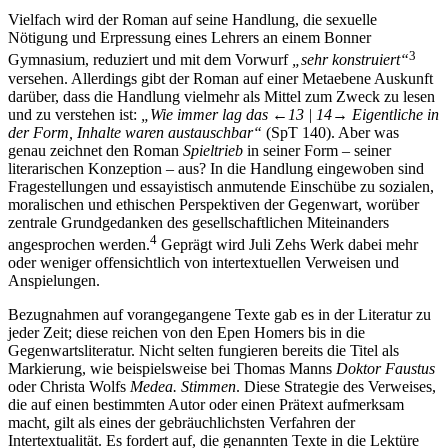
Vielfach wird der Roman auf seine Handlung, die sexuelle
Nötigung und Erpressung eines Lehrers an einem Bonner
3
Gymnasium, reduziert und mit dem Vorwurf
„sehr konstruiert“
versehen. Allerdings gibt der Roman auf einer Metaebene Auskunft
darüber, dass die Handlung vielmehr als Mittel zum Zweck zu lesen
und zu verstehen ist:
„Wie immer lag das
←13 |
14→
Eigentliche in
der Form, Inhalte waren austauschbar“
(SpT 140). Aber was
genau zeichnet den Roman
Spieltrieb
in seiner Form – seiner
literarischen Konzeption – aus? In die Handlung eingewoben sind
Fragestellungen und essayistisch anmutende Einschübe zu sozialen,
moralischen und ethischen Perspektiven der Gegenwart, worüber
zentrale Grundgedanken des gesellschaftlichen Miteinanders
4
angesprochen werden.
Geprägt wird Juli Zehs Werk dabei mehr
oder weniger offensichtlich von intertextuellen Verweisen und
Anspielungen.
Bezugnahmen auf vorangegangene Texte gab es in der Literatur zu
jeder Zeit; diese reichen von den Epen Homers bis in die
Gegenwartsliteratur. Nicht selten fungieren bereits die Titel als
Markierung, wie beispielsweise bei Thomas Manns
Doktor Faustus
oder Christa Wolfs
Medea. Stimmen
. Diese Strategie des Verweises,
die auf einen bestimmten Autor oder einen Prätext aufmerksam
macht, gilt als eines der gebräuchlichsten Verfahren der
Intertextualität. Es fordert auf, die genannten Texte in die Lektüre