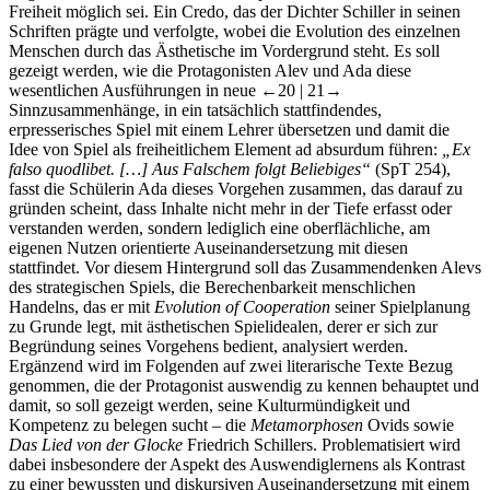
Freiheit möglich sei. Ein Credo, das der Dichter Schiller in seinen
Schriften prägte und verfolgte, wobei die Evolution des einzelnen
Menschen durch das Ästhetische im Vordergrund steht. Es soll
gezeigt werden, wie die Protagonisten Alev und Ada diese
wesentlichen Ausführungen in neue
←20 |
21→
Sinnzusammenhänge, in ein tatsächlich stattfindendes,
erpresserisches Spiel mit einem Lehrer übersetzen und damit die
Idee von Spiel als freiheitlichem Element ad absurdum führen:
„Ex
falso quodlibet. […] Aus Falschem folgt Beliebiges“
(SpT 254),
fasst die Schülerin Ada dieses Vorgehen zusammen, das darauf zu
gründen scheint, dass Inhalte nicht mehr in der Tiefe erfasst oder
verstanden werden, sondern lediglich eine oberflächliche, am
eigenen Nutzen orientierte Auseinandersetzung mit diesen
stattfindet. Vor diesem Hintergrund soll das Zusammendenken Alevs
des strategischen Spiels, die Berechenbarkeit menschlichen
Handelns, das er mit
Evolution of Cooperation
seiner Spielplanung
zu Grunde legt, mit ästhetischen Spielidealen, derer er sich zur
Begründung seines Vorgehens bedient, analysiert werden.
Ergänzend wird im Folgenden auf zwei literarische Texte Bezug
genommen, die der Protagonist auswendig zu kennen behauptet und
damit, so soll gezeigt werden, seine Kulturmündigkeit und
Kompetenz zu belegen sucht – die
Metamorphosen
Ovids sowie
Das Lied von der Glocke
Friedrich Schillers. Problematisiert wird
dabei insbesondere der Aspekt des Auswendiglernens als Kontrast
zu einer bewussten und diskursiven Auseinandersetzung mit einem