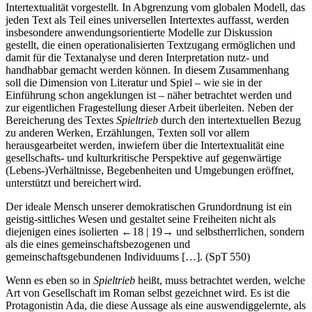
Intertextualität vorgestellt. In Abgrenzung vom globalen Modell, das
jeden Text als Teil eines universellen Intertextes auffasst, werden
insbesondere anwendungsorientierte Modelle zur Diskussion
gestellt, die einen operationalisierten Textzugang ermöglichen und
damit für die Textanalyse und deren Interpretation nutz- und
handhabbar gemacht werden können. In diesem Zusammenhang
soll die Dimension von Literatur und Spiel – wie sie in der
Einführung schon angeklungen ist – näher betrachtet werden und
zur eigentlichen Fragestellung dieser Arbeit überleiten. Neben der
Bereicherung des Textes
Spieltrieb
durch den intertextuellen Bezug
zu anderen Werken, Erzählungen, Texten soll vor allem
herausgearbeitet werden, inwiefern über die Intertextualität eine
gesellschafts- und kulturkritische Perspektive auf gegenwärtige
(Lebens-)Verhältnisse, Begebenheiten und Umgebungen eröffnet,
unterstützt und bereichert wird.
Der ideale Mensch unserer demokratischen Grundordnung ist ein
geistig-sittliches Wesen und gestaltet seine Freiheiten nicht als
diejenigen eines isolierten
←18 |
19→
und selbstherrlichen, sondern
als die eines gemeinschaftsbezogenen und
gemeinschaftsgebundenen Individuums […]. (SpT 550)
Wenn es eben so in
Spieltrieb
heißt, muss betrachtet werden, welche
Art von Gesellschaft im Roman selbst gezeichnet wird. Es ist die
Protagonistin Ada, die diese Aussage als eine auswendiggelernte, als