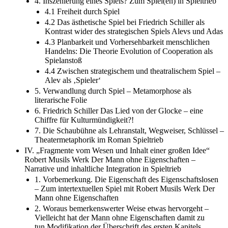
4. Inszenierung eines Spiels? Zum Spiel(en) in Spieltrieb
4.1 Freiheit durch Spiel
4.2 Das ästhetische Spiel bei Friedrich Schiller als
Kontrast wider des strategischen Spiels Alevs und Adas
4.3 Planbarkeit und Vorhersehbarkeit menschlichen
Handelns: Die Theorie Evolution of Cooperation als
Spielanstoß
4.4 Zwischen strategischem und theatralischem Spiel –
Alev als ‚Spieler‘
5. Verwandlung durch Spiel – Metamorphose als
literarische Folie
6. Friedrich Schiller Das Lied von der Glocke – eine
Chiffre für Kulturmündigkeit?!
7. Die Schaubühne als Lehranstalt, Wegweiser, Schlüssel –
Theatermetaphorik im Roman Spieltrieb
IV. „Fragmente vom Wesen und Inhalt einer großen Idee“
Robert Musils Werk Der Mann ohne Eigenschaften –
Narrative und inhaltliche Integration in Spieltrieb
1. Vorbemerkung. Die Eigenschaft des Eigenschaftslosen
– Zum intertextuellen Spiel mit Robert Musils Werk Der
Mann ohne Eigenschaften
2. Woraus bemerkenswerter Weise etwas hervorgeht –
Vielleicht hat der Mann ohne Eigenschaften damit zu
tun.Modifikation der Überschrift des ersten Kapitels