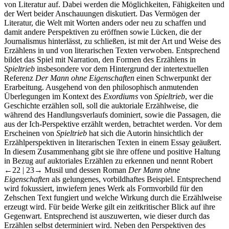
von Literatur auf. Dabei werden die Möglichkeiten, Fähigkeiten und
der Wert beider Anschauungen diskutiert. Das Vermögen der
Literatur, die Welt mit Worten anders oder neu zu schaffen und
damit andere Perspektiven zu eröffnen sowie Lücken, die der
Journalismus hinterlässt, zu schließen, ist mit der Art und Weise des
Erzählens in und von literarischen Texten verwoben. Entsprechend
bildet das Spiel mit Narration, den Formen des Erzählens in
Spieltrieb
insbesondere vor dem Hintergrund der intertextuellen
Referenz
Der Mann ohne Eigenschaften
einen Schwerpunkt der
Erarbeitung. Ausgehend von den philosophisch anmutenden
Überlegungen im Kontext des
Exordiums
von
Spieltrieb
, wer die
Geschichte erzählen soll, soll die auktoriale Erzählweise, die
während des Handlungsverlaufs dominiert, sowie die Passagen, die
aus der Ich-Perspektive erzählt werden, betrachtet werden. Vor dem
Erscheinen von
Spieltrieb
hat sich die Autorin hinsichtlich der
Erzählperspektiven in literarischen Texten in einem Essay geäußert.
In diesem Zusammenhang gibt sie ihre offene und positive Haltung
in Bezug auf auktoriales Erzählen zu erkennen und nennt Robert
←22 |
23→ Musil und dessen Roman
Der Mann ohne
Eigenschaften
als gelungenes, vorbildhaftes Beispiel. Entsprechend
wird fokussiert, inwiefern jenes Werk als Formvorbild für den
Zehschen Text fungiert und welche Wirkung durch die Erzählweise
erzeugt wird. Für beide Werke gilt ein zeitkritischer Blick auf ihre
Gegenwart. Entsprechend ist auszuwerten, wie dieser durch das
Erzählen selbst determiniert wird. Neben den Perspektiven des