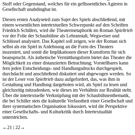
Stoff oder Gegenstand, welches für ein geflissentliches Agieren in
Gesellschaft unabdingbar ist.
Diesen ersten Analyseteil zum Sujet des Spiels abschließend, mit
einem wesentlichen intertextuellen Schwerpunkt auf den Schriften
Friedrich Schillers, wird die Theatermetaphorik im Roman
Spieltrieb
vor der Folie der Schaubühne als Lehranstalt, Wegweiser und
Schlüssel analysiert. Das Kapitel soll zeigen, wie der Roman sich
selbst als ein Spiel in Anlehnung an die Form des Theaters
inszeniert, und somit die Implikationen dieser Kunstform für sich
beansprucht. Als ästhetische Vermittlungsform bietet das Theater die
Möglichkeit zu einer distanzierten Betrachtung; Vorstellbares kann
fern jeden Entscheidungs- und Handlungsdrucks durchgespielt,
durchdacht und anschließend diskutiert und abgewogen werden. So
ist der Leser von
Spieltrieb
dazu aufgefordert, das, was ihm in
Gestaltung und Handlung dargeboten wird, als Spiel zu lesen und
gleichzeitig mitzudenken, wie dieses im Verhältnis zur Realität steht.
Über die intertextuelle Verknüpfung mit der Schaubühnenthematik,
die bei Schiller stets die kulturelle Verfasstheit einer Gesellschaft und
ihrer systematischen Organisation fokussiert, wird die Perspektive
einer Gesellschafts- und Kulturkritik durch Intertextualität
unterstrichen.
←21 |
22→