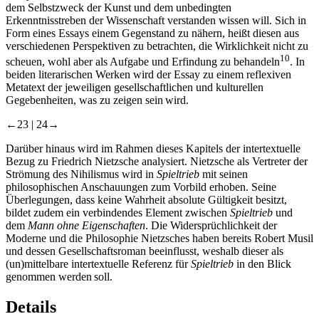
dem Selbstzweck der Kunst und dem unbedingten
Erkenntnisstreben der Wissenschaft verstanden wissen will. Sich in
Form eines Essays einem Gegenstand zu nähern, heißt diesen aus
verschiedenen Perspektiven zu betrachten, die Wirklichkeit nicht zu
10
scheuen, wohl aber als Aufgabe und Erfindung zu behandeln
. In
beiden literarischen Werken wird der Essay zu einem reflexiven
Metatext der jeweiligen gesellschaftlichen und kulturellen
Gegebenheiten, was zu zeigen sein wird.
←23 |
24→
Darüber hinaus wird im Rahmen dieses Kapitels der intertextuelle
Bezug zu Friedrich Nietzsche analysiert. Nietzsche als Vertreter der
Strömung des Nihilismus wird in
Spieltrieb
mit seinen
philosophischen Anschauungen zum Vorbild erhoben. Seine
Überlegungen, dass keine Wahrheit absolute Gültigkeit besitzt,
bildet zudem ein verbindendes Element zwischen
Spieltrieb
und
dem
Mann ohne Eigenschaften
. Die Widersprüchlichkeit der
Moderne und die Philosophie Nietzsches haben bereits Robert Musil
und dessen Gesellschaftsroman beeinflusst, weshalb dieser als
(un)mittelbare intertextuelle Referenz für
Spieltrieb
in den Blick
genommen werden soll.
Details