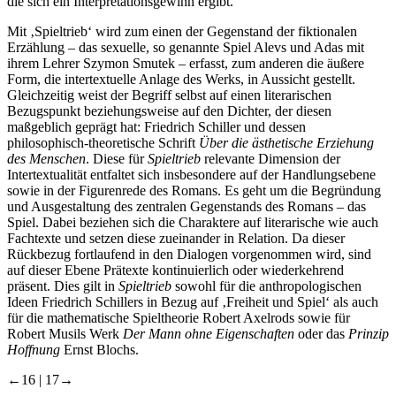
die sich ein Interpretationsgewinn ergibt.
Mit ‚Spieltrieb‘ wird zum einen der Gegenstand der fiktionalen
Erzählung – das sexuelle, so genannte Spiel Alevs und Adas mit
ihrem Lehrer Szymon Smutek – erfasst, zum anderen die äußere
Form, die intertextuelle Anlage des Werks, in Aussicht gestellt.
Gleichzeitig weist der Begriff selbst auf einen literarischen
Bezugspunkt beziehungsweise auf den Dichter, der diesen
maßgeblich geprägt hat: Friedrich Schiller und dessen
philosophisch-theoretische Schrift
Über die ästhetische Erziehung
des Menschen
. Diese für
Spieltrieb
relevante Dimension der
Intertextualität entfaltet sich insbesondere auf der Handlungsebene
sowie in der Figurenrede des Romans. Es geht um die Begründung
und Ausgestaltung des zentralen Gegenstands des Romans – das
Spiel. Dabei beziehen sich die Charaktere auf literarische wie auch
Fachtexte und setzen diese zueinander in Relation. Da dieser
Rückbezug fortlaufend in den Dialogen vorgenommen wird, sind
auf dieser Ebene Prätexte kontinuierlich oder wiederkehrend
präsent. Dies gilt in
Spieltrieb
sowohl für die anthropologischen
Ideen Friedrich Schillers in Bezug auf ‚Freiheit und Spiel‘ als auch
für die mathematische Spieltheorie Robert Axelrods sowie für
Robert Musils Werk
Der Mann ohne Eigenschaften
oder das
Prinzip
Hoffnung
Ernst Blochs.
←16 |
17→