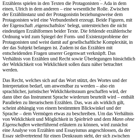
Erzählens spielen in den Texten die Protagonisten – Ada in dem
einen, Ulrich in dem anderen – eine wesentliche Rolle. Zwischen
der Erzählinstanz und der Protagonistin beziehungsweise dem
Protagonisten wird eine Verbundenheit erzeugt. Beide Figuren, mit
der Eigenschaft ‚eigenschaftslos‘ belegt, unterstreichen die nicht
eindeutigen Erzählformen beider Texte. Die fehlende erzählerische
Ordnung wird zum Spiegel der Form- und Existenzprobleme der
Protagonisten und weist damit auf gesellschaftliche Komplexität, in
der das Subjekt befangen ist. Zudem ist das Erzählen mit
entscheidenden Fragen unserer Gegenwart verknüpft. Das
Verhältnis von Erzählen und Recht sowie Überlegungen hinsichtlich
der Wirklichkeit von Wirklichkeit sollen dazu näher betrachtet
werden.
Das Recht, welches sich auf das Wort stützt, des Wortes und der
Interpretation bedarf, um anwendbar zu werden – also ein
sprachlicher, juristischer Wirklichkeitsraum geschaffen wird, der
dann über das Instrument Sprache wiederum beurteilt wird – enthält
Parallelen zu literarischem Erzählen. Das, was als wirklich gilt,
scheint abhängig von einem bestimmten Blickwinkel und der
Sprache – dem Vermögen etwas zu beschreiben. Um das Verhältnis
von Wirklichkeit und Möglichkeit in
Spieltrieb
und dem
Mann ohne
Eigenschaften
weiterführend erläutern zu können, wird zunächst
eine Analyse von Erzählen und Essayismus angeschlossen, da der
Essay stellvertretend für einen Denkraum steht, der sich zwischen