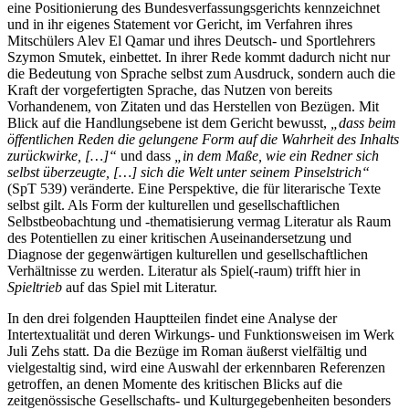
eine Positionierung des Bundesverfassungsgerichts kennzeichnet
und in ihr eigenes Statement vor Gericht, im Verfahren ihres
Mitschülers Alev El Qamar und ihres Deutsch- und Sportlehrers
Szymon Smutek, einbettet. In ihrer Rede kommt dadurch nicht nur
die Bedeutung von Sprache selbst zum Ausdruck, sondern auch die
Kraft der vorgefertigten Sprache, das Nutzen von bereits
Vorhandenem, von Zitaten und das Herstellen von Bezügen. Mit
Blick auf die Handlungsebene ist dem Gericht bewusst,
„dass beim
öffentlichen Reden die gelungene Form auf die Wahrheit des Inhalts
zurückwirke, […]“
und dass
„in dem Maße, wie ein Redner sich
selbst überzeugte, […] sich die Welt unter seinem Pinselstrich“
(SpT 539) veränderte. Eine Perspektive, die für literarische Texte
selbst gilt. Als Form der kulturellen und gesellschaftlichen
Selbstbeobachtung und -thematisierung vermag Literatur als Raum
des Potentiellen zu einer kritischen Auseinandersetzung und
Diagnose der gegenwärtigen kulturellen und gesellschaftlichen
Verhältnisse zu werden. Literatur als Spiel(-raum) trifft hier in
Spieltrieb
auf das Spiel mit Literatur.
In den drei folgenden Hauptteilen findet eine Analyse der
Intertextualität und deren Wirkungs- und Funktionsweisen im Werk
Juli Zehs statt. Da die Bezüge im Roman äußerst vielfältig und
vielgestaltig sind, wird eine Auswahl der erkennbaren Referenzen
getroffen, an denen Momente des kritischen Blicks auf die
zeitgenössische Gesellschafts- und Kulturgegebenheiten besonders