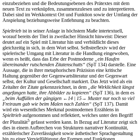
einzubeziehen und die Bedeutungsebenen des Prätextes mit dem
neuen Text zu verknüpfen, zusammenzulesen und zu interpretieren.
Dabei sind im Werkkontext Ort und Funktion sowie der Umfang der
Anspielung beziehungsweise Entlehnung zu beachten.
Spieltrieb
ist in seiner Anlage in höchstem Maße intertextuell,
worauf bereits der Titel in zweifacher Hinsicht hinweist: Dieser
deutet auf ein Spiel mit Literatur hin und verbildlicht dieses
gleichzeitig in sich, in dem Wort selbst. Selbstreflexiv wird der
spielerische Umgang mit Literatur in die Handlung eingewoben,
wenn es heißt, dass das Erbe der Postmoderne
„ein Haufen
übereinander rutschenden Zitatenschutts“
(SpT 134) darstelle. Eine
Aussage, die in ihrer metaphorischen Präzision eine kritische
Haltung gegenüber der Gegenwartsliteratur und der Gegenwart
selbst, der Kultur und Gesellschaft markiert. Das Jetzt wird als ein
Zeitalter der Zitate gekennzeichnet, in dem
„die Wirklichkeit längst
angefangen hatte, ihre Abbilder zu kopieren“
(SpT 136), in dem es
„beim Auffüllen der gängigen
←14 |
15→
Muster nur noch so viel
Freiraum gab wie beim Malen nach Zahlen“
(SpT 137). Damit
wird ein wesentliches Merkmal postmodernen Erzählens in
Spieltrieb
aufgenommen und reflektiert, welches unter den Begriff
5
der Pluralität
gefasst werden kann. In Bezug auf Literatur zeigt sich
dies in einem Aufbrechen von Strukturen narrativer Kontinuität,
erzählerischer Zuverlässigkeit sowie ästhetischer Sprachgestaltung
hin zu einer Vervielfältigung der Formen und Funktionen.