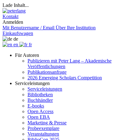
Lade Inhalt...
Kontakt
Anmelden
Mit Benutzername / Email
Über Ihre Institution
Einkaufswagen
de
en
fr
Für Autoren
Publizieren mit Peter Lang – Akademische
Veröffentlichungen
Publikationsanfrage
2026 Emerging Scholars Competition
Serviceleistungen
Serviceleistungen
Bibliotheken
Buchhändler
E-books
Open Access
Open EBA
Marketing & Presse
Probeexemplare
Veranstaltungen
BiblioCon 2025