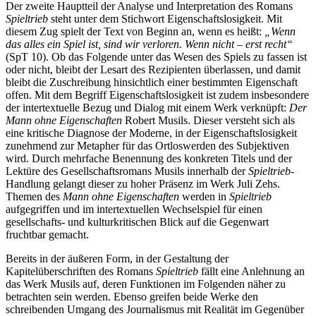
Der zweite Hauptteil der Analyse und Interpretation des Romans
Spieltrieb
steht unter dem Stichwort Eigenschaftslosigkeit. Mit
diesem Zug spielt der Text von Beginn an, wenn es heißt:
„Wenn
das alles ein Spiel ist, sind wir verloren. Wenn nicht – erst recht“
(SpT 10). Ob das Folgende unter das Wesen des Spiels zu fassen ist
oder nicht, bleibt der Lesart des Rezipienten überlassen, und damit
bleibt die Zuschreibung hinsichtlich einer bestimmten Eigenschaft
offen. Mit dem Begriff Eigenschaftslosigkeit ist zudem insbesondere
der intertextuelle Bezug und Dialog mit einem Werk verknüpft:
Der
Mann ohne Eigenschaften
Robert Musils. Dieser versteht sich als
eine kritische Diagnose der Moderne, in der Eigenschaftslosigkeit
zunehmend zur Metapher für das Ortloswerden des Subjektiven
wird. Durch mehrfache Benennung des konkreten Titels und der
Lektüre des Gesellschaftsromans Musils innerhalb der
Spieltrieb
-
Handlung gelangt dieser zu hoher Präsenz im Werk Juli Zehs.
Themen des
Mann ohne Eigenschaften
werden in
Spieltrieb
aufgegriffen und im intertextuellen Wechselspiel für einen
gesellschafts- und kulturkritischen Blick auf die Gegenwart
fruchtbar gemacht.
Bereits in der äußeren Form, in der Gestaltung der
Kapitelüberschriften des Romans
Spieltrieb
fällt eine Anlehnung an
das Werk Musils auf, deren Funktionen im Folgenden näher zu
betrachten sein werden. Ebenso greifen beide Werke den
schreibenden Umgang des Journalismus mit Realität im Gegenüber