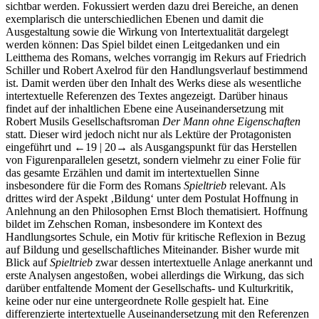
sichtbar werden. Fokussiert werden dazu drei Bereiche, an denen
exemplarisch die unterschiedlichen Ebenen und damit die
Ausgestaltung sowie die Wirkung von Intertextualität dargelegt
werden können: Das Spiel bildet einen Leitgedanken und ein
Leitthema des Romans, welches vorrangig im Rekurs auf Friedrich
Schiller und Robert Axelrod für den Handlungsverlauf bestimmend
ist. Damit werden über den Inhalt des Werks diese als wesentliche
intertextuelle Referenzen des Textes angezeigt. Darüber hinaus
findet auf der inhaltlichen Ebene eine Auseinandersetzung mit
Robert Musils Gesellschaftsroman
Der Mann ohne Eigenschaften
statt. Dieser wird jedoch nicht nur als Lektüre der Protagonisten
eingeführt und
←19 |
20→ als Ausgangspunkt für das Herstellen
von Figurenparallelen gesetzt, sondern vielmehr zu einer Folie für
das gesamte Erzählen und damit im intertextuellen Sinne
insbesondere für die Form des Romans
Spieltrieb
relevant. Als
drittes wird der Aspekt ‚Bildung‘ unter dem Postulat Hoffnung in
Anlehnung an den Philosophen Ernst Bloch thematisiert. Hoffnung
bildet im Zehschen Roman, insbesondere im Kontext des
Handlungsortes Schule, ein Motiv für kritische Reflexion in Bezug
auf Bildung und gesellschaftliches Miteinander. Bisher wurde mit
Blick auf
Spieltrieb
zwar dessen intertextuelle Anlage anerkannt und
erste Analysen angestoßen, wobei allerdings die Wirkung, das sich
darüber entfaltende Moment der Gesellschafts- und Kulturkritik,
keine oder nur eine untergeordnete Rolle gespielt hat. Eine
differenzierte intertextuelle Auseinandersetzung mit den Referenzen