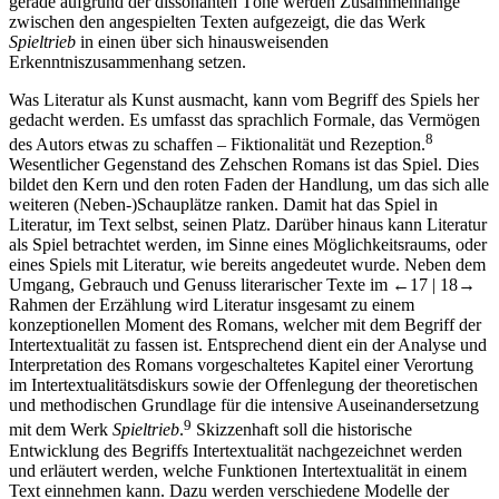
gerade aufgrund der dissonanten Töne werden Zusammenhänge
zwischen den angespielten Texten aufgezeigt, die das Werk
Spieltrieb
in einen über sich hinausweisenden
Erkenntniszusammenhang setzen.
Was Literatur als Kunst ausmacht, kann vom Begriff des Spiels her
gedacht werden. Es umfasst das sprachlich Formale, das Vermögen
8
des Autors etwas zu schaffen – Fiktionalität und Rezeption.
Wesentlicher Gegenstand des Zehschen Romans ist das Spiel. Dies
bildet den Kern und den roten Faden der Handlung, um das sich alle
weiteren (Neben-)Schauplätze ranken. Damit hat das Spiel in
Literatur, im Text selbst, seinen Platz. Darüber hinaus kann Literatur
als Spiel betrachtet werden, im Sinne eines Möglichkeitsraums, oder
eines Spiels mit Literatur, wie bereits angedeutet wurde. Neben dem
Umgang, Gebrauch und Genuss literarischer Texte im
←17 |
18→
Rahmen der Erzählung wird Literatur insgesamt zu einem
konzeptionellen Moment des Romans, welcher mit dem Begriff der
Intertextualität zu fassen ist. Entsprechend dient ein der Analyse und
Interpretation des Romans vorgeschaltetes Kapitel einer Verortung
im Intertextualitätsdiskurs sowie der Offenlegung der theoretischen
und methodischen Grundlage für die intensive Auseinandersetzung
9
mit dem Werk
Spieltrieb
.
Skizzenhaft soll die historische
Entwicklung des Begriffs Intertextualität nachgezeichnet werden
und erläutert werden, welche Funktionen Intertextualität in einem
Text einnehmen kann. Dazu werden verschiedene Modelle der