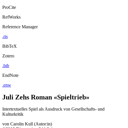
ProCite
RefWorks
Reference Manager
.ris
BibTeX
Zotero
.bib
EndNote
.enw
Juli Zehs Roman «Spieltrieb»
Intertextuelles Spiel als Ausdruck von Gesellschafts- und
Kulturkritik
von
Carolin Kull (Autor:in)