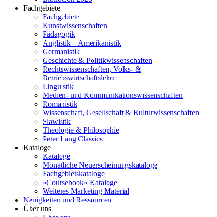
Fachgebiete
Fachgebiete
Kunstwissenschaften
Pädagogik
Anglistik – Amerikanistik
Germanistik
Geschichte & Politikwissenschaften
Rechtswissenschaften, Volks- &
Betriebswirtschaftslehre
Linguistik
Medien- und Kommunikationswissenschaften
Romanistik
Wissenschaft, Gesellschaft & Kulturwissenschaften
Slawistik
Theologie & Philosophie
Peter Lang Classics
Kataloge
Kataloge
Monatliche Neuerscheinungskataloge
Fachgebietskataloge
«Coursebook» Kataloge
Weiteres Marketing Material
Neuigkeiten und Ressourcen
Über uns