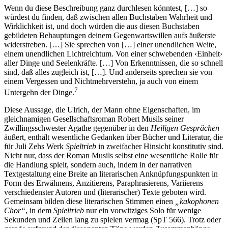
Wenn du diese Beschreibung ganz durchlesen könntest, […] so
würdest du finden, daß zwischen allen Buchstaben Wahrheit und
Wirklichkeit ist, und doch würden die aus diesen Buchstaben
gebildeten Behauptungen deinem Gegenwartswillen aufs äußerste
widerstreben. […] Sie sprechen von […] einer unendlichen Weite,
einem unendlichen Lichtreichtum. Von einer schwebenden ‹Einheit›
aller Dinge und Seelenkräfte. […] Von Erkenntnissen, die so schnell
sind, daß alles zugleich ist, […]. Und anderseits sprechen sie von
einem Vergessen und Nichtmehrverstehn, ja auch von einem
7
Untergehn der Dinge.
Diese Aussage, die Ulrich, der Mann ohne Eigenschaften, im
gleichnamigen Gesellschaftsroman Robert Musils seiner
Zwillingsschwester Agathe gegenüber in den
Heiligen Gesprächen
äußert, enthält wesentliche Gedanken über Bücher und Literatur, die
für Juli Zehs Werk
Spieltrieb
in zweifacher Hinsicht konstitutiv sind.
Nicht nur, dass der Roman Musils selbst eine wesentliche Rolle für
die Handlung spielt, sondern auch, indem in der narrativen
Textgestaltung eine Breite an literarischen Anknüpfungspunkten in
Form des Erwähnens, Anzitierens, Paraphrasierens, Variierens
verschiedenster Autoren und (literarischer) Texte geboten wird.
Gemeinsam bilden diese literarischen Stimmen einen
„kakophonen
Chor“
, in dem
Spieltrieb
nur ein vorwitziges Solo für wenige
Sekunden und Zeilen lang zu spielen vermag (SpT 566). Trotz oder