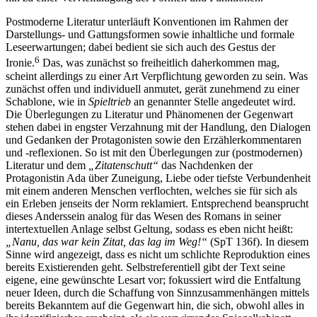
Postmoderne Literatur unterläuft Konventionen im Rahmen der
Darstellungs- und Gattungsformen sowie inhaltliche und formale
Leseerwartungen; dabei bedient sie sich auch des Gestus der
6
Ironie.
Das, was zunächst so freiheitlich daherkommen mag,
scheint allerdings zu einer Art Verpflichtung geworden zu sein. Was
zunächst offen und individuell anmutet, gerät zunehmend zu einer
Schablone, wie in
Spieltrieb
an genannter Stelle angedeutet wird.
Die Überlegungen zu Literatur und Phänomenen der Gegenwart
stehen dabei in engster Verzahnung mit der Handlung, den Dialogen
und Gedanken der Protagonisten sowie den Erzählerkommentaren
und -reflexionen. So ist mit den Überlegungen zur (postmodernen)
Literatur und dem
„Zitatenschutt“
das Nachdenken der
Protagonistin Ada über Zuneigung, Liebe oder tiefste Verbundenheit
mit einem anderen Menschen verflochten, welches sie für sich als
ein Erleben jenseits der Norm reklamiert. Entsprechend beansprucht
dieses Anderssein analog für das Wesen des Romans in seiner
intertextuellen Anlage selbst Geltung, sodass es eben nicht heißt:
„Nanu, das war kein Zitat, das lag im Weg!“
(SpT 136f). In diesem
Sinne wird angezeigt, dass es nicht um schlichte Reproduktion eines
bereits Existierenden geht. Selbstreferentiell gibt der Text seine
eigene, eine gewünschte Lesart vor; fokussiert wird die Entfaltung
neuer Ideen, durch die Schaffung von Sinnzusammenhängen mittels
bereits Bekanntem auf die Gegenwart hin, die sich, obwohl alles in