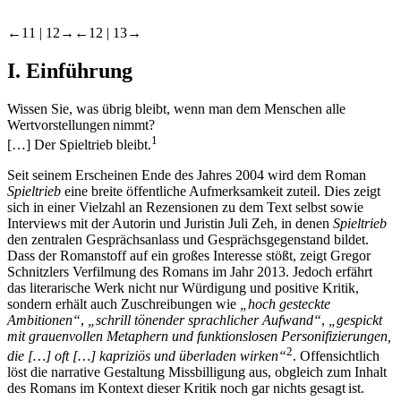
←11 |
12→
←12 |
13→
I.
Einführung
Wissen Sie, was übrig bleibt, wenn man dem Menschen alle
Wertvorstellungen nimmt?
1
[…] Der Spieltrieb bleibt.
Seit seinem Erscheinen Ende des Jahres 2004 wird dem Roman
Spieltrieb
eine breite öffentliche Aufmerksamkeit zuteil. Dies zeigt
sich in einer Vielzahl an Rezensionen zu dem Text selbst sowie
Interviews mit der Autorin und Juristin Juli Zeh, in denen
Spieltrieb
den zentralen Gesprächsanlass und Gesprächsgegenstand bildet.
Dass der Romanstoff auf ein großes Interesse stößt, zeigt Gregor
Schnitzlers Verfilmung des Romans im Jahr 2013. Jedoch erfährt
das literarische Werk nicht nur Würdigung und positive Kritik,
sondern erhält auch Zuschreibungen wie
„hoch gesteckte
Ambitionen“
,
„schrill tönender sprachlicher Aufwand“
,
„gespickt
mit grauenvollen Metaphern und funktionslosen Personifizierungen,
2
die […] oft […] kapriziös und überladen wirken“
. Offensichtlich
löst die narrative Gestaltung Missbilligung aus, obgleich zum Inhalt
des Romans im Kontext dieser Kritik noch gar nichts gesagt ist.