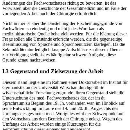
mit einem bestimmten med. Fortgang. Um den Fortschritt und
Änderungen des Fachwortschatzes richtig zu bewerten, ist das
Vorwissen über die Geschichte der Gesamtmedizin und im Falle der
vorliegenden Arbeit auch der Chirurgie erforderlich.
Nicht immer ist aber die Darstellung der Erscheinungsgründe von
Fachwörtern so eindeutig und nicht jedes Wort kann als
medizinhistorische Quelle behandelt werden. Für die Klärung dieser
Frage sollen alle Umstände erforscht werden, die die gegenseitige
Beeinflussung von Sprache und Sprachbenutzern klarlegen. Da die
Sekundärliteratur lediglich knappe Aufschlüsse zu diesem Thema
zur Verfügung stellt, ist es häufig eine schwere Aufgabe, diese
Gründe genau nachzuweisen.
I.3
Gegenstand und Zielsetzung der Arbeit
Diesem Band liegt eine im Rahmen einer Doktorarbeit im Institut für
Germanistik an der Universität Warschau durchgeführte
wissenschaftliche Forschung zugrunde. Ihren Gegenstand stellt die
Untersuchung des med. Fachwortschatzes dar, der im dt.
Sprachraum zu Beginn des 19. Jh. vorhanden war, im Hinblick auf
seine Entwicklung im Laufe des 19. und 20. Jh. Angesichts des
Umfangs des gesamten med. Wortgutes wird der Schwerpunkt auf
den Wortschatz aus dem Bereich der Chirurgie gelegt. Wegen des
Umfangs der Arbeit wurden einige Kürzungen für die