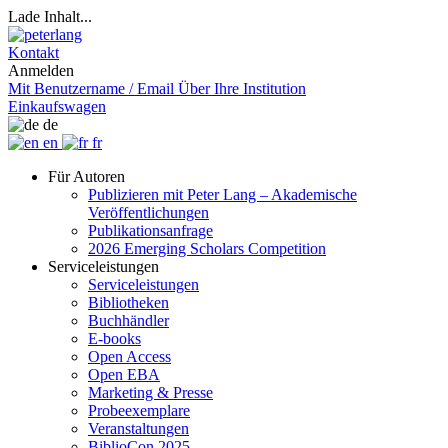
Lade Inhalt...
Kontakt
Anmelden
Mit Benutzername / Email
Über Ihre Institution
Einkaufswagen
de
en
fr
Für Autoren
Publizieren mit Peter Lang – Akademische
Veröffentlichungen
Publikationsanfrage
2026 Emerging Scholars Competition
Serviceleistungen
Serviceleistungen
Bibliotheken
Buchhändler
E-books
Open Access
Open EBA
Marketing & Presse
Probeexemplare
Veranstaltungen
BiblioCon 2025