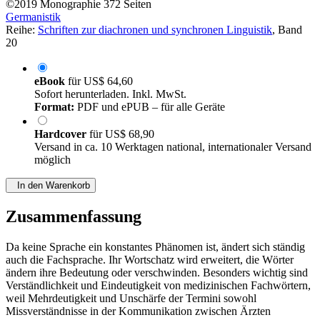
von
Wiesława Małgorzata Chyżyńska (Autor:in)
©2019
Monographie
372 Seiten
Germanistik
Reihe:
Schriften zur diachronen und synchronen Linguistik
, Band
20
eBook
für
US$ 64,60
Sofort herunterladen. Inkl. MwSt.
Format:
PDF und ePUB – für alle Geräte
Hardcover
für
US$ 68,90
Versand in ca. 10 Werktagen national, internationaler Versand
möglich
In den Warenkorb
Zusammenfassung
Da keine Sprache ein konstantes Phänomen ist, ändert sich ständig
auch die Fachsprache. Ihr Wortschatz wird erweitert, die Wörter
ändern ihre Bedeutung oder verschwinden. Besonders wichtig sind
Verständlichkeit und Eindeutigkeit von medizinischen Fachwörtern,
weil Mehrdeutigkeit und Unschärfe der Termini sowohl