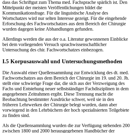
Bei der Übersicht der dazugehörenden Literatur ist festzustellen,
dass das Schriftgut zum Thema med. Fachsprache spärlich ist. Den
Mittelpunkt der meisten Veröffentlichungen bildet die
Kommunikationsfrage. Für die linguistische Analyse des
Wortschatzes wird nur selten Interesse gezeigt. Für die eingehende
Erforschung des Fachwortschatzes aus dem Bereich der Chirurgie
wurden dagegen keine Abhandlungen gefunden.
Allerdings werden die aus der o.a. Literatur gewonnenen Einblicke
bei dem vorliegenden Versuch sprachwissenschaftlicher
Untersuchung des chir. Fachwortschatzes einbezogen.
I.5
Korpusauswahl und Untersuchungsmethoden
Die Auswahl einer Quellensammlung zur Entwicklung des dt. med.
Fachwortschatzes aus dem Bereich der Chirurgie im 19. und 20. Jh.
stellt eine schwierige Frage dar, die sich aus der Verzweigung des
Fachs und Entstehung neuer selbstständiger Fachdisziplinen in dem
angegebenen Zeitrahmen ergibt. Diese Trennung macht die
Beobachtung bestimmter Ausdrücke schwer, weil sie in den
früheren Lehrwerken der Chirurgie belegt wurden, dann aber
vorwiegend in den Lehrbüchern der hoch spezialisierten Teilgebiete
zu finden sind.
Als die Quellensammlung wurden die zur Verfügung stehenden 200