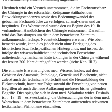
Veröffentlichung dieser Abhandlung angebracht.
Hierdurch wird ein Versuch unternommen, die im Fachwortschatz
der Chirurgie in der erforschten Zeitspanne statthabenden
Entwicklungstendenzen sowie den Bedeutungswandel der
gebuchten Fachausdrücke zu verfolgen, zu analysieren und zu
begründen. Das Wortmaterial wurde den zu Beginn des 19. Jh.
vorhandenen Handbüchern der Chirurgie entnommen. Daraufhin
wird das Basiskorpus um die in dem betrachteten Zeitraum
aufkommenden fachspr. Neuentwicklungen erweitert. Wie oben
bemerkt wurde, kann dies jedoch nicht ohne Darlegung des
historischen bzw. fachspezifischen Hintergrunds, und insbes. der
infolge der wissenschaftlichen und technischen Fortschritte
auftretenden dynamischen Entwicklungen in der Chirurgie während
der letzten 200 Jahre durchgeführt werden (siehe Kap. III.2).
Die eminente Erweiterung des med. Wissens, insbes. auf den
Gebieten der Anatomie, Pathologie, Genetik und Biochemie, nicht
zuletzt auch der technische Fortschritt und die Herausbildung der
Elektrotechnik, hatten zur Folge sowohl die Entstehung von neuen
Begriffen als auch die neue Auffassung mehrerer bisher geltenden
Begriffe. Dies spiegelte sich in dem med. Vokabular wider. Deshalb
ist
←18 |
19→es zweckmäßig, die Untersuchungen der in dem med.
Wortschatz in dem betrachteten Zeitrahmen auftretenden relevanten
lexikalischen Phänomene einzuleiten.