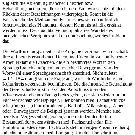
immer mehr Termini bedürfen. Diese Errungenschaften verursachen
zugleich die Ablehnung mancher Theorien bzw.
Behandlungsmethoden, die sich in dem Fachwortschatz mit dem
Rücktritt derer Bezeichnungen widerspiegelt. Somit ist die
Fachsprache der Medizin ein dynamisches, sich unaufhörlich
fortentwickelndes Phänomen, dessen Kenntnis ständig ergänzt
werden muss. Der quantitative und qualitative Wandel des
medizinischen Wortgutes stellt ein untersuchungswertes Problem
dar.
Die Wortforschungsarbeit ist die Aufgabe der Sprachwissenschaft.
Ihre auf bereits erworbenen Daten und Erkenntnissen aufbauende
Arbeit erklärt die Ursachen, die ein bestimmtes Wort in den
Sprachgebrauch einfügten und welcher Beweggrund von der
Wortwahl einer Sprachgemeinschaft entschied. Nicht zuletzt
←17 |
18→drängt sich die Frage auf, wie sich Wortbildung und
Kulturkreis gegenseitig beeinflussen. Die diachronische Betrachtung
der Gesellschaftsstruktur lässt den Aufschluss über den
Wissenszustand eines Fachgebietes geben, der sich wiederum im
Fachwortschatz widerspiegelt. Hier können med. Fachausdrücke
wie ‚röntgen‘, ‚chloroformieren‘, ‚Karbol‘, ‚Mikroskop‘, ‚Äther‘
oder ‚Einweggerät‘ als Beispiel genannt werden. Manche sind
bereits in Vergessenheit geraten, andere stellen den festen
Bestandteil der gegenwärtigen med. Fachsprache dar. Die
Einführung jedes neuen Fachworts steht im engen Zusammenhang