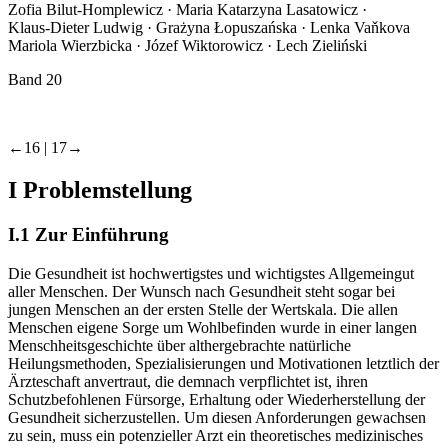
Hanna Biaduń-Grabarek · Jürgen Bolten · Sylwia Firyn ·
Zofia Bilut-Homplewicz · Maria Katarzyna Lasatowicz ·
Klaus-Dieter Ludwig · Grażyna Łopuszańska · Lenka Vaňkova
Mariola Wierzbicka · Józef Wiktorowicz · Lech Zieliński
Band 20
←16 |
17→
I
Problemstellung
I.1
Zur Einführung
Die Gesundheit ist hochwertigstes und wichtigstes Allgemeingut
aller Menschen. Der Wunsch nach Gesundheit steht sogar bei
jungen Menschen an der ersten Stelle der Wertskala. Die allen
Menschen eigene Sorge um Wohlbefinden wurde in einer langen
Menschheitsgeschichte über althergebrachte natürliche
Heilungsmethoden, Spezialisierungen und Motivationen letztlich der
Ärzteschaft anvertraut, die demnach verpflichtet ist, ihren
Schutzbefohlenen Fürsorge, Erhaltung oder Wiederherstellung der
Gesundheit sicherzustellen. Um diesen Anforderungen gewachsen