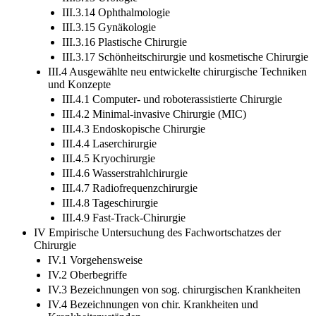
III.3.13 Urologie
III.3.14 Ophthalmologie
III.3.15 Gynäkologie
III.3.16 Plastische Chirurgie
III.3.17 Schönheitschirurgie und kosmetische Chirurgie
III.4 Ausgewählte neu entwickelte chirurgische Techniken
und Konzepte
III.4.1 Computer- und roboterassistierte Chirurgie
III.4.2 Minimal-invasive Chirurgie (MIC)
III.4.3 Endoskopische Chirurgie
III.4.4 Laserchirurgie
III.4.5 Kryochirurgie
III.4.6 Wasserstrahlchirurgie
III.4.7 Radiofrequenzchirurgie
III.4.8 Tageschirurgie
III.4.9 Fast-Track-Chirurgie
IV Empirische Untersuchung des Fachwortschatzes der
Chirurgie
IV.1 Vorgehensweise
IV.2 Oberbegriffe
IV.3 Bezeichnungen von sog. chirurgischen Krankheiten