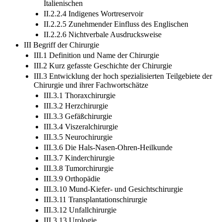
II.2.2.3 Einwirkung des Französischen und des
Italienischen
II.2.2.4 Indigenes Wortreservoir
II.2.2.5 Zunehmender Einfluss des Englischen
II.2.2.6 Nichtverbale Ausdrucksweise
III Begriff der Chirurgie
III.1 Definition und Name der Chirurgie
III.2 Kurz gefasste Geschichte der Chirurgie
III.3 Entwicklung der hoch spezialisierten Teilgebiete der
Chirurgie und ihrer Fachwortschätze
III.3.1 Thoraxchirurgie
III.3.2 Herzchirurgie
III.3.3 Gefäßchirurgie
III.3.4 Viszeralchirurgie
III.3.5 Neurochirurgie
III.3.6 Die Hals-Nasen-Ohren-Heilkunde
III.3.7 Kinderchirurgie
III.3.8 Tumorchirurgie
III.3.9 Orthopädie
III.3.10 Mund-Kiefer- und Gesichtschirurgie
III.3.11 Transplantationschirurgie
III.3.12 Unfallchirurgie