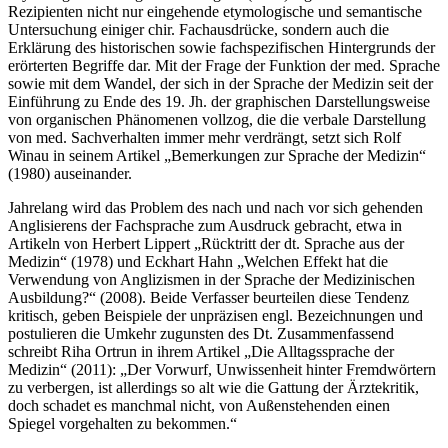
Etymologie im Alltag des Chirurgen“ (
1952
) legt seinem
Rezipienten nicht nur eingehende etymologische und semantische
Untersuchung einiger chir. Fachausdrücke, sondern auch die
Erklärung des historischen sowie fachspezifischen Hintergrunds der
erörterten Begriffe dar. Mit der Frage der Funktion der med. Sprache
sowie mit dem Wandel, der sich in der Sprache der Medizin seit der
Einführung zu Ende des 19. Jh. der graphischen Darstellungsweise
von organischen Phänomenen vollzog, die die verbale Darstellung
von med. Sachverhalten immer mehr verdrängt, setzt sich Rolf
Winau in seinem Artikel „Bemerkungen zur Sprache der Medizin“
(
1980
) auseinander.
Jahrelang wird das Problem des nach und nach vor sich gehenden
Anglisierens der Fachsprache zum Ausdruck gebracht, etwa in
Artikeln von Herbert Lippert „Rücktritt der dt. Sprache aus der
Medizin“ (
1978
) und Eckhart Hahn „Welchen Effekt hat die
Verwendung von Anglizismen in der Sprache der Medizinischen
Ausbildung?“ (2008). Beide Verfasser beurteilen diese Tendenz
kritisch, geben Beispiele der unpräzisen engl. Bezeichnungen und
postulieren die Umkehr zugunsten des Dt. Zusammenfassend
schreibt Riha Ortrun in ihrem Artikel „Die Alltagssprache der
Medizin“ (2011): „Der Vorwurf, Unwissenheit hinter Fremdwörtern
zu verbergen, ist allerdings so alt wie die Gattung der Ärztekritik,
doch schadet es manchmal nicht, von Außenstehenden einen
Spiegel vorgehalten zu bekommen.“