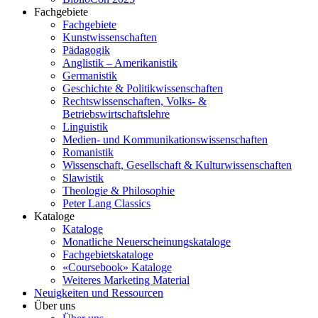
Fachgebiete
Fachgebiete
Kunstwissenschaften
Pädagogik
Anglistik – Amerikanistik
Germanistik
Geschichte & Politikwissenschaften
Rechtswissenschaften, Volks- &
Betriebswirtschaftslehre
Linguistik
Medien- und Kommunikationswissenschaften
Romanistik
Wissenschaft, Gesellschaft & Kulturwissenschaften
Slawistik
Theologie & Philosophie
Peter Lang Classics
Kataloge
Kataloge
Monatliche Neuerscheinungskataloge
Fachgebietskataloge
«Coursebook» Kataloge
Weiteres Marketing Material
Neuigkeiten und Ressourcen
Über uns