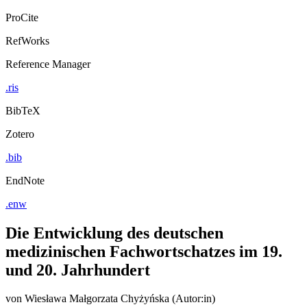
Export Citation
ProCite
RefWorks
Reference Manager
.ris
BibTeX
Zotero
.bib
EndNote
.enw
Die Entwicklung des deutschen
medizinischen Fachwortschatzes im 19.
und 20. Jahrhundert