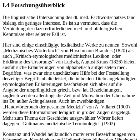
I.4
Forschungsüberblick
Die linguistische Untersuchung des dt. med. Fachwortschatzes fand
bislang ein geringes Interesse. Es ist zu vermuten, dass die
Verbindung der dazu erforderlichen med. und philologischen
Kenntnisse eher seltener Fall ist.
Hier sind einige einschlägige lexikalische Werke zu nennen. Sowohl
„Medizinisches Wörterbuch“ von Hirschmann Brandeis (
1820
) als
auch „Kritisch-etymologisches medicinisches Lexikon: oder
Erklärung des Ursprungs“ von Ludwig August Kraus (
1826
) bieten
ausführliche Erläuterungen von alphabetisch aufgelisteten med.
Begriffen, was zwar eine unschätzbare Hilfe bei der Feststellung
derzeitiger Begriffsinhalte leistet, die in beiden Titeln angekündigten
etymologischen Erläuterungen beschränken sich aber auf die
Angabe der ursprünglichen griech. bzw. lat. Bezeichnungen,
zugleich werden allerdings die Zeit und Motivation der Übernahme
ins Dt. außer Acht gelassen. Auch im zweibändigen
„Handwörterbuch der gesamten Medizin“ von A. Villaret (1900)
werden diese Informationen lediglich in großen Zügen dargelegt.
Mehr zum Thema der Geschichte ausgewählter Wörter liefert
dagegen „Guttmanns medizinische Terminologie“ (1902).
Konstanz und Wandel heilkundlich motivierter Bezeichnungen von