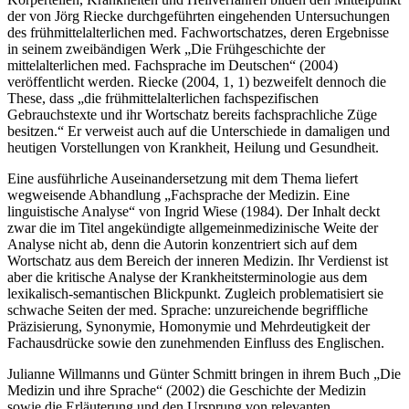
Körperteilen, Krankheiten und Heilverfahren bilden den Mittelpunkt
der von Jörg Riecke durchgeführten eingehenden Untersuchungen
des frühmittelalterlichen med. Fachwortschatzes, deren Ergebnisse
in seinem zweibändigen Werk „Die Frühgeschichte der
mittelalterlichen med. Fachsprache im Deutschen“ (2004)
veröffentlicht werden. Riecke (2004, 1, 1) bezweifelt dennoch die
These, dass „die frühmittelalterlichen fachspezifischen
Gebrauchstexte und ihr Wortschatz bereits fachsprachliche Züge
besitzen.“ Er verweist auch auf die Unterschiede in damaligen und
heutigen Vorstellungen von Krankheit, Heilung und Gesundheit.
Eine ausführliche Auseinandersetzung mit dem Thema liefert
wegweisende Abhandlung „Fachsprache der Medizin. Eine
linguistische Analyse“ von Ingrid Wiese (
1984
). Der Inhalt deckt
zwar die im Titel angekündigte allgemeinmedizinische Weite der
Analyse nicht ab, denn die Autorin konzentriert sich auf dem
Wortschatz aus dem Bereich der inneren Medizin. Ihr Verdienst ist
aber die kritische Analyse der Krankheitsterminologie aus dem
lexikalisch-semantischen Blickpunkt. Zugleich problematisiert sie
schwache Seiten der med. Sprache: unzureichende begriffliche
Präzisierung, Synonymie, Homonymie und Mehrdeutigkeit der
Fachausdrücke sowie den zunehmenden Einfluss des Englischen.
Julianne Willmanns und Günter Schmitt bringen in ihrem Buch „Die
Medizin und ihre Sprache“ (
2002
) die Geschichte der Medizin