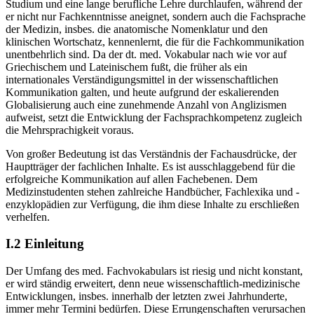
zu sein, muss ein potenzieller Arzt ein theoretisches medizinisches
Studium und eine lange berufliche Lehre durchlaufen, während der
er nicht nur Fachkenntnisse aneignet, sondern auch die Fachsprache
der Medizin, insbes. die anatomische Nomenklatur und den
klinischen Wortschatz, kennenlernt, die für die Fachkommunikation
unentbehrlich sind. Da der dt. med. Vokabular nach wie vor auf
Griechischem und Lateinischem fußt, die früher als ein
internationales Verständigungsmittel in der wissenschaftlichen
Kommunikation galten, und heute aufgrund der eskalierenden
Globalisierung auch eine zunehmende Anzahl von Anglizismen
aufweist, setzt die Entwicklung der Fachsprachkompetenz zugleich
die Mehrsprachigkeit voraus.
Von großer Bedeutung ist das Verständnis der Fachausdrücke, der
Hauptträger der fachlichen Inhalte. Es ist ausschlaggebend für die
erfolgreiche Kommunikation auf allen Fachebenen. Dem
Medizinstudenten stehen zahlreiche Handbücher, Fachlexika und -
enzyklopädien zur Verfügung, die ihm diese Inhalte zu erschließen
verhelfen.
I.2
Einleitung
Der Umfang des med. Fachvokabulars ist riesig und nicht konstant,
er wird ständig erweitert, denn neue wissenschaftlich-medizinische
Entwicklungen, insbes. innerhalb der letzten zwei Jahrhunderte,