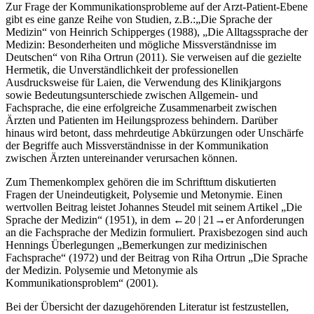
Zur Frage der Kommunikationsprobleme auf der Arzt-Patient-Ebene
gibt es eine ganze Reihe von Studien, z.B.:„Die Sprache der
Medizin“ von Heinrich Schipperges (
1988
), „Die Alltagssprache der
Medizin: Besonderheiten und mögliche Missverständnisse im
Deutschen“ von Riha Ortrun (2011). Sie verweisen auf die gezielte
Hermetik, die Unverständlichkeit der professionellen
Ausdrucksweise für Laien, die Verwendung des Klinikjargons
sowie Bedeutungsunterschiede zwischen Allgemein- und
Fachsprache, die eine erfolgreiche Zusammenarbeit zwischen
Ärzten und Patienten im Heilungsprozess behindern. Darüber
hinaus wird betont, dass mehrdeutige Abkürzungen oder Unschärfe
der Begriffe auch Missverständnisse in der Kommunikation
zwischen Ärzten untereinander verursachen können.
Zum Themenkomplex gehören die im Schrifttum diskutierten
Fragen der Uneindeutigkeit, Polysemie und Metonymie. Einen
wertvollen Beitrag leistet Johannes Steudel mit seinem Artikel „Die
Sprache der Medizin“ (
1951
), in dem
←20 |
21→
er Anforderungen
an die Fachsprache der Medizin formuliert. Praxisbezogen sind auch
Hennings Überlegungen „Bemerkungen zur medizinischen
Fachsprache“ (
1972
) und der Beitrag von Riha Ortrun „Die Sprache
der Medizin. Polysemie und Metonymie als
Kommunikationsproblem“ (
2001
).