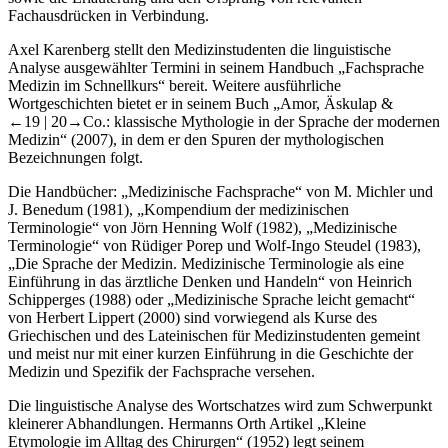
sowie die Erläuterung und den Ursprung von relevanten
Fachausdrücken in Verbindung.
Axel Karenberg stellt den Medizinstudenten die linguistische
Analyse ausgewählter Termini in seinem Handbuch „Fachsprache
Medizin im Schnellkurs“ bereit. Weitere ausführliche
Wortgeschichten bietet er in seinem Buch „Amor, Äskulap &
←19 |
20→
Co.: klassische Mythologie in der Sprache der modernen
Medizin“ (2007), in dem er den Spuren der mythologischen
Bezeichnungen folgt.
Die Handbücher: „Medizinische Fachsprache“ von M. Michler und
J. Benedum (
1981
), „Kompendium der medizinischen
Terminologie“ von Jörn Henning Wolf (
1982
), „Medizinische
Terminologie“ von Rüdiger Porep und Wolf-Ingo Steudel (
1983
),
„Die Sprache der Medizin. Medizinische Terminologie als eine
Einführung in das ärztliche Denken und Handeln“ von Heinrich
Schipperges (
1988
) oder „Medizinische Sprache leicht gemacht“
von Herbert Lippert (
2000
) sind vorwiegend als Kurse des
Griechischen und des Lateinischen für Medizinstudenten gemeint
und meist nur mit einer kurzen Einführung in die Geschichte der
Medizin und Spezifik der Fachsprache versehen.
Die linguistische Analyse des Wortschatzes wird zum Schwerpunkt
kleinerer Abhandlungen. Hermanns Orth Artikel „Kleine