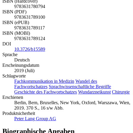
2019
ISBN (Hardcover)
9783631780794
ISBN (PDF)
9783631789100
ISBN (ePUB)
9783631789117
ISBN (MOBI)
9783631789124
DOI
10.3726/b15589
Sprache
Deutsch
Erscheinungsdatum
2019 (Juli)
Schlagworte
Fachkommunikation in Medizin
Wandel des
Fachwortschatzes
Sprachwissenschaftliche Begriffe
Geschichte des Fachwortschatzes
Wundarzneikunst
Chirurgie
Erschienen
Berlin, Bern, Bruxelles, New York, Oxford, Warszawa, Wien,
2019. 370 S., 16 s/w Abb.
Produktsicherheit
Peter Lang Group AG