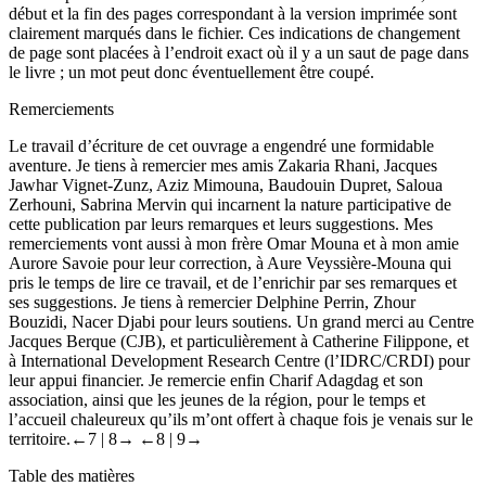
début et la fin des pages correspondant à la version imprimée sont
clairement marqués dans le fichier. Ces indications de changement
de page sont placées à l’endroit exact où il y a un saut de page dans
le livre ; un mot peut donc éventuellement être coupé.
Remerciements
Le travail d’écriture de cet ouvrage a engendré une formidable
aventure. Je tiens à remercier mes amis Zakaria Rhani, Jacques
Jawhar Vignet-Zunz, Aziz Mimouna, Baudouin Dupret, Saloua
Zerhouni, Sabrina Mervin qui incarnent la nature participative de
cette publication par leurs remarques et leurs suggestions. Mes
remerciements vont aussi à mon frère Omar Mouna et à mon amie
Aurore Savoie pour leur correction, à Aure Veyssière-Mouna qui
pris le temps de lire ce travail, et de l’enrichir par ses remarques et
ses suggestions. Je tiens à remercier Delphine Perrin, Zhour
Bouzidi, Nacer Djabi pour leurs soutiens. Un grand merci au Centre
Jacques Berque (CJB), et particulièrement à Catherine Filippone, et
à International Development Research Centre (l’IDRC/CRDI) pour
leur appui financier. Je remercie enfin Charif Adagdag et son
association, ainsi que les jeunes de la région, pour le temps et
l’accueil chaleureux qu’ils m’ont offert à chaque fois je venais sur le
territoire.
←7 |
8→
←8 |
9→
Table des matières