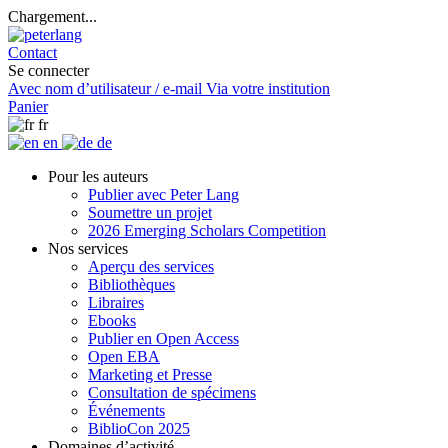
Chargement...
Contact
Se connecter
Avec nom d’utilisateur / e-mail
Via votre institution
Panier
fr
en
de
Pour les auteurs
Publier avec Peter Lang
Soumettre un projet
2026 Emerging Scholars Competition
Nos services
Aperçu des services
Bibliothèques
Libraires
Ebooks
Publier en Open Access
Open EBA
Marketing et Presse
Consultation de spécimens
Événements
BiblioCon 2025
Domaines d’activité