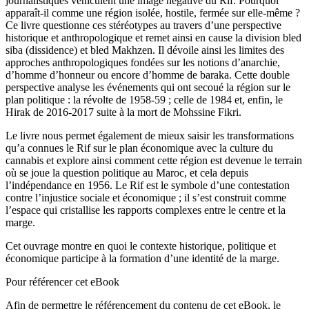
journalistiques véhiculent une image négative du Rif. Pourquoi
apparaît-il comme une région isolée, hostile, fermée sur elle-même ?
Ce livre questionne ces stéréotypes au travers d’une perspective
historique et anthropologique et remet ainsi en cause la division
bled
siba
(dissidence) et
bled Makhzen
. Il dévoile ainsi les limites des
approches anthropologiques fondées sur les notions d’anarchie,
d’homme d’honneur ou encore d’homme de baraka. Cette double
perspective analyse les événements qui ont secoué la région sur le
plan politique : la révolte de 1958-59 ; celle de 1984 et, enfin, le
Hirak
de 2016-2017 suite à la mort de Mohssine Fikri.
Le livre nous permet également de mieux saisir les transformations
qu’a connues le Rif sur le plan économique avec la culture du
cannabis et explore ainsi comment cette région est devenue le terrain
où se joue la question politique au Maroc, et cela depuis
l’indépendance en 1956. Le Rif est le symbole d’une contestation
contre l’injustice sociale et économique ; il s’est construit comme
l’espace qui cristallise les rapports complexes entre le centre et la
marge.
Cet ouvrage montre en quoi le contexte historique, politique et
économique participe à la formation d’une identité de la marge.
Pour référencer cet eBook
Afin de permettre le référencement du contenu de cet eBook, le