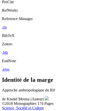
ProCite
RefWorks
Reference Manager
.ris
BibTeX
Zotero
.bib
EndNote
.enw
Identité de la marge
Approche anthropologique du Rif
de
Khalid Mouna (Auteur)
©2018
Monographies
174 Pages
Science, Société et Culture