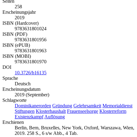
Seiten
258
Erscheinungsjahr
2019
ISBN (Hardcover)
9783631801024
ISBN (PDF)
9783631801956
ISBN (ePUB)
9783631801963
ISBN (MOBI)
9783631801970
DOI
10.3726/b16135
Sprache
Deutsch
Erscheinungsdatum
2019 (September)
Schlagworte
Dominikanerorden
Gründung
Gelehrsamkeit
Memorialdienst
Stiftungen
Klosterhaushalt
Frauenseelsorge
Klosterreform
Existenzkampf
Auflösung
Erschienen
Berlin, Bern, Bruxelles, New York, Oxford, Warszawa, Wien,
2019. 258 S., 6 s/w Abb., 4 Tab.