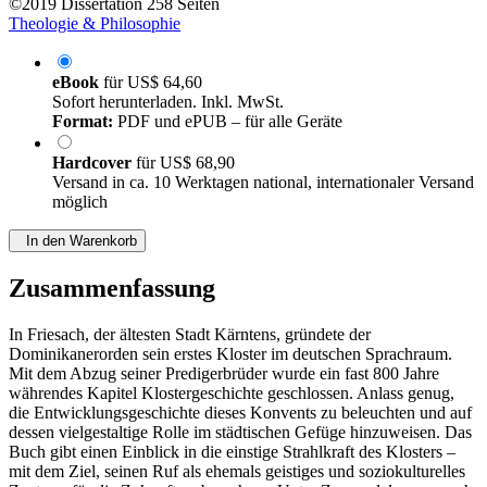
©2019
Dissertation
258 Seiten
Theologie & Philosophie
eBook
für
US$ 64,60
Sofort herunterladen. Inkl. MwSt.
Format:
PDF und ePUB – für alle Geräte
Hardcover
für
US$ 68,90
Versand in ca. 10 Werktagen national, internationaler Versand
möglich
In den Warenkorb
Zusammenfassung
In Friesach, der ältesten Stadt Kärntens, gründete der
Dominikanerorden sein erstes Kloster im deutschen Sprachraum.
Mit dem Abzug seiner Predigerbrüder wurde ein fast 800 Jahre
währendes Kapitel Klostergeschichte geschlossen. Anlass genug,
die Entwicklungsgeschichte dieses Konvents zu beleuchten und auf
dessen vielgestaltige Rolle im städtischen Gefüge hinzuweisen. Das
Buch gibt einen Einblick in die einstige Strahlkraft des Klosters –
mit dem Ziel, seinen Ruf als ehemals geistiges und soziokulturelles