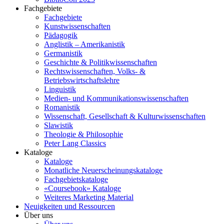
Fachgebiete
Fachgebiete
Kunstwissenschaften
Pädagogik
Anglistik – Amerikanistik
Germanistik
Geschichte & Politikwissenschaften
Rechtswissenschaften, Volks- &
Betriebswirtschaftslehre
Linguistik
Medien- und Kommunikationswissenschaften
Romanistik
Wissenschaft, Gesellschaft & Kulturwissenschaften
Slawistik
Theologie & Philosophie
Peter Lang Classics
Kataloge
Kataloge
Monatliche Neuerscheinungskataloge
Fachgebietskataloge
«Coursebook» Kataloge
Weiteres Marketing Material
Neuigkeiten und Ressourcen
Über uns