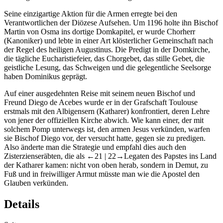
Seine einzigartige Aktion für die Armen erregte bei den
Verantwortlichen der Diözese Aufsehen. Um 1196 holte ihn Bischof
Martin von Osma ins dortige Domkapitel, er wurde Chorherr
(Kanoniker) und lebte in einer Art klösterlicher Gemeinschaft nach
der Regel des heiligen Augustinus. Die Predigt in der Domkirche,
die tägliche Eucharistiefeier, das Chorgebet, das stille Gebet, die
geistliche Lesung, das Schweigen und die gelegentliche Seelsorge
haben Dominikus geprägt.
Auf einer ausgedehnten Reise mit seinem neuen Bischof und
Freund Diego de Acebes wurde er in der Grafschaft Toulouse
erstmals mit den Albigensern (Katharer) konfrontiert, deren Lehre
von jener der offiziellen Kirche abwich. Wie kann einer, der mit
solchem Pomp unterwegs ist, den armen Jesus verkünden, warfen
sie Bischof Diego vor, der versucht hatte, gegen sie zu predigen.
Also änderte man die Strategie und empfahl dies auch den
Zisterzienseräbten, die als
←21 |
22→Legaten des Papstes ins Land
der Katharer kamen: nicht von oben herab, sondern in Demut, zu
Fuß und in freiwilliger Armut müsste man wie die Apostel den
Glauben verkünden.
Details