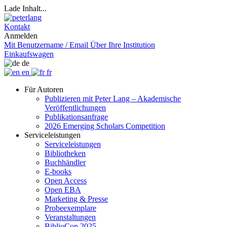
Lade Inhalt...
Kontakt
Anmelden
Mit Benutzername / Email
Über Ihre Institution
Einkaufswagen
de
en
fr
Für Autoren
Publizieren mit Peter Lang – Akademische
Veröffentlichungen
Publikationsanfrage
2026 Emerging Scholars Competition
Serviceleistungen
Serviceleistungen
Bibliotheken
Buchhändler
E-books
Open Access
Open EBA
Marketing & Presse
Probeexemplare
Veranstaltungen
BiblioCon 2025