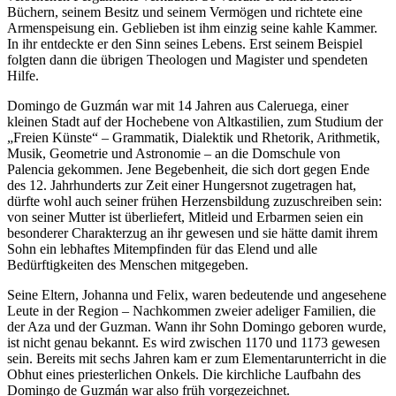
Büchern, seinem Besitz und seinem Vermögen und richtete eine
Armenspeisung ein. Geblieben ist ihm einzig seine kahle Kammer.
In ihr entdeckte er den Sinn seines Lebens. Erst seinem Beispiel
folgten dann die übrigen Theologen und Magister und spendeten
Hilfe.
Domingo de Guzmán war mit 14 Jahren aus Caleruega, einer
kleinen Stadt auf der Hochebene von Altkastilien, zum Studium der
„Freien Künste“ – Grammatik, Dialektik und Rhetorik, Arithmetik,
Musik, Geometrie und Astronomie – an die Domschule von
Palencia gekommen. Jene Begebenheit, die sich dort gegen Ende
des 12. Jahrhunderts zur Zeit einer Hungersnot zugetragen hat,
dürfte wohl auch seiner frühen Herzensbildung zuzuschreiben sein:
von seiner Mutter ist überliefert, Mitleid und Erbarmen seien ein
besonderer Charakterzug an ihr gewesen und sie hätte damit ihrem
Sohn ein lebhaftes Mitempfinden für das Elend und alle
Bedürftigkeiten des Menschen mitgegeben.
Seine Eltern, Johanna und Felix, waren bedeutende und angesehene
Leute in der Region – Nachkommen zweier adeliger Familien, die
der Aza und der Guzman. Wann ihr Sohn Domingo geboren wurde,
ist nicht genau bekannt. Es wird zwischen 1170 und 1173 gewesen
sein. Bereits mit sechs Jahren kam er zum Elementarunterricht in die
Obhut eines priesterlichen Onkels. Die kirchliche Laufbahn des
Domingo de Guzmán war also früh vorgezeichnet.