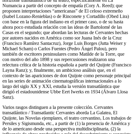
horizonte transatlántico de su teatro, específicamente en
La
Numancia
a partir del concepto de empatía (Cory A. Reed); que
proponen interpretaciones “americanas” de
El celoso extremeño
(Isabel Lozano-Renieblas) o de
Rinconete y Cortadillo
(Obed Lira)
con base en la figura del indiano en el primer caso, o de su hasta
ahora poco estudiada relación con las ideas de Bartolomé de las
Casas en el segundo; que abordan las lecturas de Cervantes hechas
por autores nacidos en América como sor Juana Inés de la Cruz
(Francisco Ramírez Santacruz), Jorge Luis Borges (Jutta Weiser y
Michael Scham) o Carlos Fuentes (Pedro Ángel Palou), pero
también de escritores peninsulares como Matilde de la Torre, que
con motivo del año 1898 y sus repercusiones realizaron una
relectura crítica de la historia española a partir del
Quijote
(Francisco
Layna Ranz); y, finalmente, un ambicioso análisis que, en el
contexto de las apariciones de don Quijote como personaje principal
en las series de animación cinematográficas internacionales a lo
largo del siglo XX y XXI, estudia la versión transatlántica que
dirigió el estadounidense Ubbe Eert Iwerks en 1934 (Álvaro Llosa
Sanz).
Varios rasgos distinguen a la presente colección.
Cervantes
transatlántico / Transatlantic Cervantes
aborda
La Galatea
, El
Quijote
, las
Novelas ejemplares
, el teatro cervantino,
Los trabajos de
Persiles y Sigismunda
, etc., a partir de (1) la presencia de América y
de lo americano desde una perspectiva multidisciplinaria, (2) la