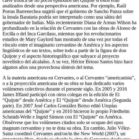
clave irónica de no pocos episodios del
Quijote
si estos eran
analizados desde una perspectiva americana. Por ejemplo, Raúl
Porras Barrenechea sugirió que el gobierno de Sancho Panza sobre
la ínsula Barataria podría ser interpretado como una sátira del
gobernador de Indias. Más recientemente Diana de Armas Wilson ha
profundizado en la relación de Cervantes con las obras de Alonso de
Ercilla o del Inca Garcilaso, mientras que los revolucionarios
estudios de Mary Gaylord han mostrado de una vez por todas el
vínculo entre el imaginario cervantino de América y los aspectos
lingüísticos de sus textos, sobre todo a partir de la figura de don
Quijote y el aspecto historiográfico que subyace al proyecto
novelístico del alcalaíno. A su vez, Héctor Brioso Santos hizo hace
algunos años una provechosa síntesis del tema.
A la materia americana en Cervantes, o al Cervantes “americanista”,
o a la proyección americana de su obra se han dedicado varios
volúmenes colectivos durante el presente siglo. En 2005 y 2016
James Iffland participó con otros colegas en la edición de
El
“Quijote” desde América
y
El “Quijote” desde América (Segunda
parte)
. En 2007 José Carlos González Boixo editó
Utopías
americanas del “Quijote”
y en 2010 hicieron lo propio Friedhelm
Schmidt-Welle e Ingrid Simson con
El “Quijote” en América
.
Obsérvese que los volúmenes citados solo se ocupan del
opus
magnum
cervantino y no te dota su obra. En cambio, Julio Vélez-
Sainz coordinó
Cervantes and/on/in the New World
(2007), un