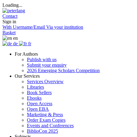
Loading...
Contact
Sign in
With Username/Email
Via your institution
Basket
en
de
fr
For Authors
Publish with us
Submit your enquiry
2026 Emerging Scholars Competition
Our Services
Services Overview
Libraries
Book Sellers
Ebooks
Open Access
Open EBA
Marketing & Press
Order Exam Copies
Events and Conferences
BiblioCon 2025
Subjects