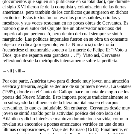
(documentos que siguen sin publicarse en su totalidad), que durante
el siglo XVI dieron fe de la conquista y colonización de las tierras
americanas, pero también de los conflictos que surgieron en dichos
territorios. Estos textos fueron escritos por españoles, criollos y
mestizos, y sus voces resuenan en no pocas obras de Cervantes. Es
notorio que el autor del
Quijote
fue un observador acucioso del
imperio al que perteneció, pero dentro del cual siempre se sintió
marginado. Las políticas imperiales fueron en su obra un constante
objeto de crítica (por ejemplo, en
La Numancia
) o de ironía
(recuérdese el memorable soneto a la muerte de Felipe II: “¡Voto a
Dios, que me espanta esta grandeza …!”). Visto así, Cervantes
reflexionó desde la metrópolis intensamente sobre la periferia.
←vii |
viii→
Por otra parte, América tuvo para él desde muy joven una atracción
estética y literaria, según se deduce de su primera novela,
La Galatea
(1585), donde en el
Canto de Calíope
hace un notable elogio de los
poetas del Nuevo Mundo. Esto importa porque tradicionalmente se
ha subrayado la influencia de la literatura italiana en el
corpus
cervantino, lo que es indudable. Sin embargo, Cervantes desde muy
joven se sintió atraído por la actividad poética del otro lado del
Atlántico y dicho interés se mantuvo durante toda su vida, como lo
revelan sus encomios a poetas americanos vertidos en una de sus
últimas composiciones, el
Viaje del Parnaso
(1614). Finalmente, en