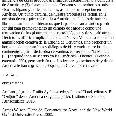
influencia de obras producidas a raíz del descubrimiento y conquista
de América y (3) el ascendiente de Cervantes en escritores o artistas
visuales hipano y norteamericanos, así como su recepción en
América. Un punto cardinal de nuestra propuesta se refleja en la
omisión de cualquier referencia a
América
en el título de nuestro
libro; en cambio, consideramos que la palabra
transatlántico
puede
ser útil para promover tanto un cambio de enfoque como una
renovación de los planteamientos metodológicos y de sus alcances.
Decir
transatlántico
implica entender el Nuevo Mundo no solo como
amplificación creativa de la España de Cervantes, sino proponer un
horizonte de intercambios y diálogos de ida y vuelta entre los dos
continentes a partir de la obra cervantina: es cierto que “la Mancha
[…] adquirió todo su sentido en las Américas” (Fuentes,
El espejo
enterrado
203), pero también que los lectores y escritores de y desde
América le han regresado a España un Cervantes renovado.
←x |
xi→
obras citadas
Arellano, Ignacio, Duilio Ayalamacedo y James Iffland, editores.
El
“Quijote” desde América (Segunda parte)
. Instituto de Estudios
Auriseculares, 2016.
Armas Wilson, Diana de.
Cervantes, the Novel and the New World
.
Oxford University Press, 2000.