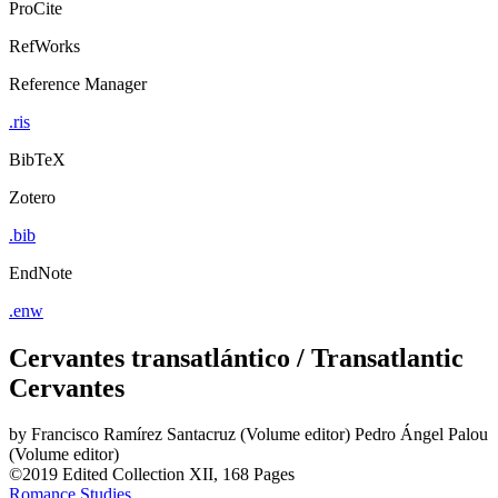
ProCite
RefWorks
Reference Manager
.ris
BibTeX
Zotero
.bib
EndNote
.enw
Cervantes transatlántico / Transatlantic
Cervantes
by
Francisco Ramírez Santacruz (Volume editor)
Pedro Ángel Palou
(Volume editor)
©2019
Edited Collection
XII, 168 Pages
Romance Studies