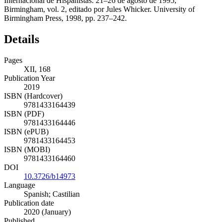
Internacional de Hispanistas: 21–26 de agosto de 1995,
Birmingham
, vol. 2, editado por Jules Whicker. University of
Birmingham Press, 1998, pp. 237–242.
Details
Pages
XII, 168
Publication Year
2019
ISBN (Hardcover)
9781433164439
ISBN (PDF)
9781433164446
ISBN (ePUB)
9781433164453
ISBN (MOBI)
9781433164460
DOI
10.3726/b14973
Language
Spanish; Castilian
Publication date
2020 (January)
Published