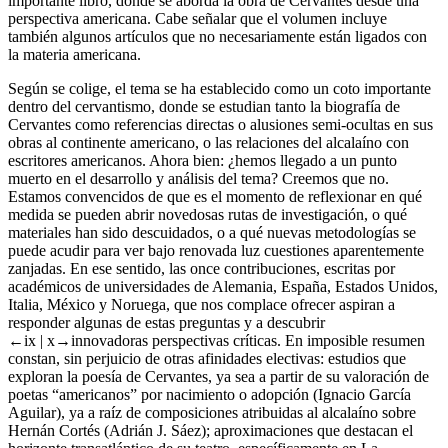
importante libro, donde se aborda la obra de Cervantes desde una
perspectiva americana. Cabe señalar que el volumen incluye
también algunos artículos que no necesariamente están ligados con
la materia americana.
Según se colige, el tema se ha establecido como un coto importante
dentro del cervantismo, donde se estudian tanto la biografía de
Cervantes como referencias directas o alusiones semi-ocultas en sus
obras al continente americano, o las relaciones del alcalaíno con
escritores americanos. Ahora bien: ¿hemos llegado a un punto
muerto en el desarrollo y análisis del tema? Creemos que no.
Estamos convencidos de que es el momento de reflexionar en qué
medida se pueden abrir novedosas rutas de investigación, o qué
materiales han sido descuidados, o a qué nuevas metodologías se
puede acudir para ver bajo renovada luz cuestiones aparentemente
zanjadas. En ese sentido, las once contribuciones, escritas por
académicos de universidades de Alemania, España, Estados Unidos,
Italia, México y Noruega, que nos complace ofrecer aspiran a
responder algunas de estas preguntas y a descubrir
←ix |
x→innovadoras perspectivas críticas. En imposible resumen
constan, sin perjuicio de otras afinidades electivas: estudios que
exploran la poesía de Cervantes, ya sea a partir de su valoración de
poetas “americanos” por nacimiento o adopción (Ignacio García
Aguilar), ya a raíz de composiciones atribuidas al alcalaíno sobre
Hernán Cortés (Adrián J. Sáez); aproximaciones que destacan el