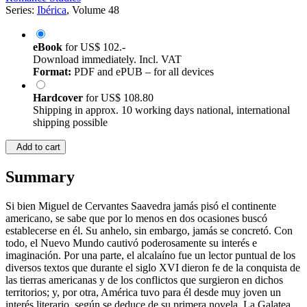
Series:
Ibérica
, Volume 48
eBook
for
US$ 102.-
Download immediately. Incl. VAT
Format:
PDF and ePUB – for all devices
Hardcover
for
US$ 108.80
Shipping in approx. 10 working days national, international
shipping possible
Add to cart
Summary
Si bien Miguel de Cervantes Saavedra jamás pisó el continente
americano, se sabe que por lo menos en dos ocasiones buscó
establecerse en él. Su anhelo, sin embargo, jamás se concretó. Con
todo, el Nuevo Mundo cautivó poderosamente su interés e
imaginación. Por una parte, el alcalaíno fue un lector puntual de los
diversos textos que durante el siglo XVI dieron fe de la conquista de
las tierras americanas y de los conflictos que surgieron en dichos
territorios; y, por otra, América tuvo para él desde muy joven un
interés literario, según se deduce de su primera novela, La Galatea,