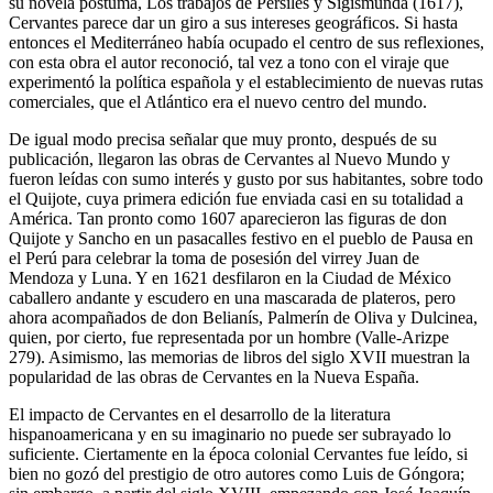
su novela póstuma,
Los trabajos de Persiles y Sigismunda
(1617),
Cervantes parece dar un giro a sus intereses geográficos. Si hasta
entonces el Mediterráneo había ocupado el centro de sus reflexiones,
con esta obra el autor reconoció, tal vez a tono con el viraje que
experimentó la política española y el establecimiento de nuevas rutas
comerciales, que el Atlántico era el nuevo centro del mundo.
De igual modo precisa señalar que muy pronto, después de su
publicación, llegaron las obras de Cervantes al Nuevo Mundo y
fueron leídas con sumo interés y gusto por sus habitantes, sobre todo
el
Quijote
, cuya primera edición fue enviada casi en su totalidad a
América. Tan pronto como 1607 aparecieron las figuras de don
Quijote y Sancho en un pasacalles festivo en el pueblo de Pausa en
el Perú para celebrar la toma de posesión del virrey Juan de
Mendoza y Luna. Y en 1621 desfilaron en la Ciudad de México
caballero andante y escudero en una mascarada de plateros, pero
ahora acompañados de don Belianís, Palmerín de Oliva y Dulcinea,
quien, por cierto, fue representada por un hombre (Valle-Arizpe
279). Asimismo, las memorias de libros del siglo XVII muestran la
popularidad de las obras de Cervantes en la Nueva España.
El impacto de Cervantes en el desarrollo de la literatura
hispanoamericana y en su imaginario no puede ser subrayado lo
suficiente. Ciertamente en la época colonial Cervantes fue leído, si
bien no gozó del prestigio de otro autores como Luis de Góngora;