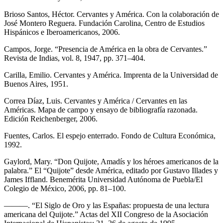
Brioso Santos, Héctor.
Cervantes y América
. Con la colaboración de
José Montero Reguera. Fundación Carolina, Centro de Estudios
Hispánicos e Iberoamericanos, 2006.
Campos, Jorge. “Presencia de América en la obra de Cervantes.”
Revista de Indias
, vol. 8, 1947, pp. 371–404.
Carilla, Emilio.
Cervantes y América
. Imprenta de la Universidad de
Buenos Aires, 1951.
Correa Díaz, Luis.
Cervantes y América / Cervantes en las
Américas. Mapa de campo y ensayo de bibliografía razonada
.
Edición Reichenberger, 2006.
Fuentes, Carlos.
El espejo enterrado
. Fondo de Cultura Económica,
1992.
Gaylord, Mary. “Don Quijote, Amadís y los héroes americanos de la
palabra.”
El “Quijote” desde América
, editado por Gustavo Illades y
James Iffland. Benemérita Universidad Autónoma de Puebla/El
Colegio de México, 2006, pp. 81–100.
———. “El Siglo de Oro y las Españas: propuesta de una lectura
americana del
Quijote
.”
Actas del XII Congreso de la Asociación