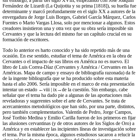
sin embargo, a partir del siglo XVIII, empezando con José Joaquín
Fernández de Lizardi (
La Quijotita y su prima
[1818]), su huella fue
determinante y marcó profundamente en el siglo XX a autores de la
envergadura de Jorge Luis Borges, Gabriel García Márquez, Carlos
Fuentes o Mario Vargas Llosa, solo por mencionar a algunos. Estos
creadores insistieron una y otra vez que su obra sería imposible sin
Cervantes y que la lectura del mismo fue un capítulo crucial en su
formación de escritores.
Todo lo anterior es harto conocido y ha sido repetido más de una
ocasión. En ese sentido, estudiar el tema de América en la obra de
Cervantes o el impacto de sus libros en América no es nuevo. El
libro de Luis Correa-Díaz (
Cervantes y América / Cervantes en las
Américas. Mapa de campo y ensayo de bibliografía razonada
) da fe
de la ingente bibliografía que se ha producido sobre esta materia
hasta el año 2006. Sería imposible en el marco de esta presentación
intentar un estado
←viii |
ix→de la cuestión. Sin embargo, cabe
señalar que el tema ha dado pie a algunas de las aportaciones más
reveladoras y sugerentes sobre el arte de Cervantes. Se trata de
acercamientos metodológicos que han sido, por una parte, distintos,
pero también complementarios. Valentín de Pedro, Jorge Campos,
José Toribio Medina y Emilio Carilla fueron de los primeros en fijar
las alusiones cervantinas (y de otros autores de los Siglos de Oro) a
América y en establecer las incipientes líneas de investigación sobre
el tema. Por la misma época, algunos estudiosos sacaron a relucir la