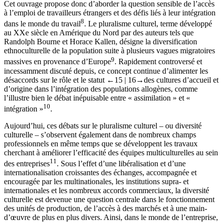
Cet ouvrage propose donc d’aborder la question sensible de l’accès
à l’emploi de travailleurs étrangers et des défis liés à leur intégration
8
dans le monde du travail
. Le pluralisme culturel, terme développé
au XX
e
siècle en Amérique du Nord par des auteurs tels que
Randolph Bourne et Horace Kallen, désigne la diversification
ethnoculturelle de la population suite à plusieurs vagues migratoires
9
massives en provenance d’Europe
. Rapidement controversé et
incessamment discuté depuis, ce concept continue d’alimenter les
désaccords sur le rôle et le statut
←15 |
16→
des cultures d’accueil et
d’origine dans l’intégration des populations allogènes, comme
l’illustre bien le débat inépuisable entre « assimilation » et «
10
intégration »
.
Aujourd’hui, ces débats sur le pluralisme culturel – ou diversité
culturelle – s’observent également dans de nombreux champs
professionnels en même temps que se développent les travaux
cherchant à améliorer l’efficacité des équipes multiculturelles au sein
11
des entreprises
. Sous l’effet d’une libéralisation et d’une
internationalisation croissantes des échanges, accompagnée et
encouragée par les multinationales, les institutions supra- et
internationales et les nombreux accords commerciaux, la diversité
culturelle est devenue une question centrale dans le fonctionnement
des unités de production, de l’accès à des marchés et à une main-
d’œuvre de plus en plus divers. Ainsi, dans le monde de l’entreprise,