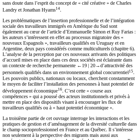
sans doute dans l’esprit du concept de « cité créative » de Charles
14
Landry et Jonathan Hyams
.
Les problématiques de l’insertion professionnelle et de l’intégration
sociale des travailleurs immigrés en Amérique du Sud sont
également au cœur de l’article d’Emmanuelle Simon et Ruy Farias :
les auteurs s’intéressent en effet au processus migratoire des «
nouveaux Espagnols », travailleurs qualifiés en Uruguay et en
Argentine, deux pays considérés comme multiculturels (
chapitre 6
).
L’analyse de la perception par ces nouveaux arrivants des politiques
d’accueil mises en place dans ces deux sociétés est éclairante dans
un contexte de recherche permanente
←19 |
20→
d’attractivité des
15
personnels qualifiés dans un environnement global concurrentiel
.
Les pouvoirs publics, nationaux ou locaux, cherchent constamment
le moyen de faciliter l’installation des personnes à haut potentiel de
16
développement économique
. C’est cette « course aux
compétences » qui a poussé des acteurs institutionnels et privés à
mettre en place des dispositifs visant à encourager les flux de
travailleurs qualifiés ou à « haut potentiel économique ».
La troisième partie de cet ouvrage interroge les interactions et les
pratiques de gestion et d’aménagement de la diversité culturelle dans
le champ socioprofessionnel en France et au Québec. Il s’intéresse
non seulement à la perspective des migrants mais aussi aux