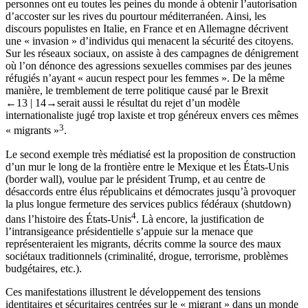
personnes ont eu toutes les peines du monde à obtenir l’autorisation
d’accoster sur les rives du pourtour méditerranéen. Ainsi, les
discours populistes en Italie, en France et en Allemagne décrivent
une « invasion » d’individus qui menacent la sécurité des citoyens.
Sur les réseaux sociaux, on assiste à des campagnes de dénigrement
où l’on dénonce des agressions sexuelles commises par des jeunes
réfugiés n’ayant « aucun respect pour les femmes ». De la même
manière, le tremblement de terre politique causé par le Brexit
←13 |
14→
serait aussi le résultat du rejet d’un modèle
internationaliste jugé trop laxiste et trop généreux envers ces mêmes
3
« migrants »
.
Le second exemple très médiatisé est la proposition de construction
d’un mur le long de la frontière entre le Mexique et les États-Unis
(
border wall
), voulue par le président Trump, et au centre de
désaccords entre élus républicains et démocrates jusqu’à provoquer
la plus longue fermeture des services publics fédéraux (
shutdown
)
4
dans l’histoire des États-Unis
. Là encore, la justification de
l’intransigeance présidentielle s’appuie sur la menace que
représenteraient les migrants, décrits comme la source des maux
sociétaux traditionnels (criminalité, drogue, terrorisme, problèmes
budgétaires, etc.).
Ces manifestations illustrent le développement des tensions
identitaires et sécuritaires centrées sur le « migrant » dans un monde