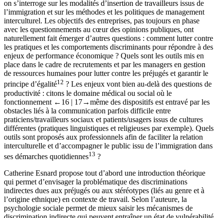
on s’interroge sur les modalités d’insertion de travailleurs issus de
l’immigration et sur les méthodes et les politiques de management
interculturel. Les objectifs des entreprises, pas toujours en phase
avec les questionnements au cœur des opinions publiques, ont
naturellement fait émerger d’autres questions : comment lutter contre
les pratiques et les comportements discriminants pour répondre à des
enjeux de performance économique ? Quels sont les outils mis en
place dans le cadre de recrutements et par les managers en gestion
de ressources humaines pour lutter contre les préjugés et garantir le
12
principe d’égalité
? Les enjeux vont bien au-delà des questions de
productivité : citons le domaine médical ou social où le
fonctionnement
←16 |
17→
même des dispositifs est entravé par les
obstacles liés à la communication parfois difficile entre
praticiens/travailleurs sociaux et patients/usagers issus de cultures
différentes (pratiques linguistiques et religieuses par exemple). Quels
outils sont proposés aux professionnels afin de faciliter la relation
interculturelle et d’accompagner le public issu de l’immigration dans
13
ses démarches quotidiennes
?
Catherine Esnard propose tout d’abord une introduction théorique
qui permet d’envisager la problématique des
discriminations
indirectes
dues aux préjugés ou aux stéréotypes (liés au genre et à
l’origine ethnique) en contexte de travail. Selon l’auteure, la
psychologie sociale permet de mieux saisir les mécanismes de
discrimination indirecte qui peuvent entraîner un état de vulnérabilité