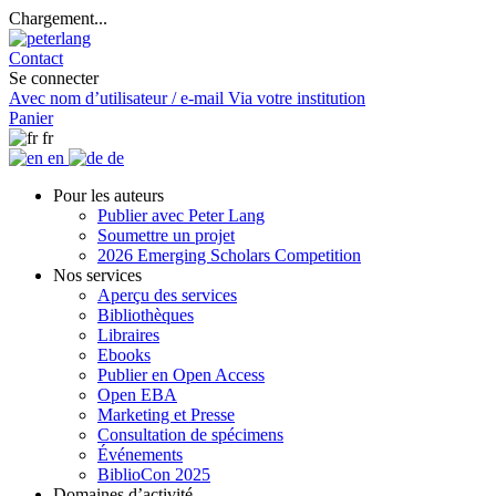
Chargement...
Contact
Se connecter
Avec nom d’utilisateur / e-mail
Via votre institution
Panier
fr
en
de
Pour les auteurs
Publier avec Peter Lang
Soumettre un projet
2026 Emerging Scholars Competition
Nos services
Aperçu des services
Bibliothèques
Libraires
Ebooks
Publier en Open Access
Open EBA
Marketing et Presse
Consultation de spécimens
Événements
BiblioCon 2025
Domaines d’activité