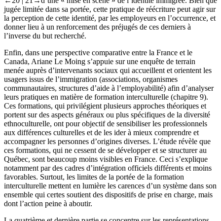
←20 |
21→
d’une « mise en scène » de l’identité immigrée. Bien que
jugée limitée dans sa portée, cette pratique de réécriture peut agir sur
la perception de cette identité, par les employeurs en l’occurrence, et
donner lieu à un renforcement des préjugés de ces derniers à
l’inverse du but recherché.
Enfin, dans une perspective comparative entre la France et le
Canada, Ariane Le Moing s’appuie sur une enquête de terrain
menée auprès d’intervenants sociaux qui accueillent et orientent les
usagers issus de l’immigration (associations, organismes
communautaires, structures d’aide à l’employabilité) afin d’analyser
leurs pratiques en matière de formation interculturelle (
chapitre 9
).
Ces formations, qui privilégient plusieurs approches théoriques et
portent sur des aspects généraux ou plus spécifiques de la diversité
ethnoculturelle, ont pour objectif de sensibiliser les professionnels
aux différences culturelles et de les ider à mieux comprendre et
accompagner les personnes d’origines diverses. L’étude révèle que
ces formations, qui ne cessent de se développer et se structurer au
Québec, sont beaucoup moins visibles en France. Ceci s’explique
notamment par des cadres d’intégration officiels différents et moins
favorables. Surtout, les limites de la portée de la formation
interculturelle mettent en lumière les carences d’un système dans son
ensemble qui certes soutient des dispositifs de prise en charge, mais
dont l’action peine à aboutir.
La quatrième et dernière partie se concentre sur les représentations