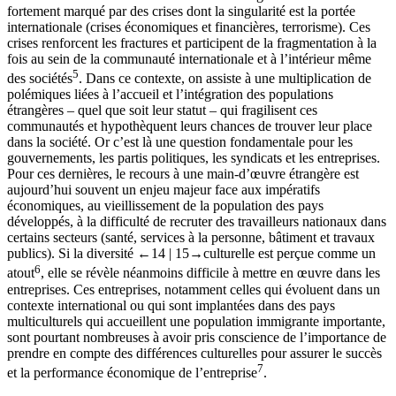
fortement marqué par des crises dont la singularité est la portée
internationale (crises économiques et financières, terrorisme). Ces
crises renforcent les fractures et participent de la fragmentation à la
fois au sein de la communauté internationale et à l’intérieur même
5
des sociétés
. Dans ce contexte, on assiste à une multiplication de
polémiques liées à l’accueil et l’intégration des populations
étrangères – quel que soit leur statut – qui fragilisent ces
communautés et hypothèquent leurs chances de trouver leur place
dans la société. Or c’est là une question fondamentale pour les
gouvernements, les partis politiques, les syndicats et les entreprises.
Pour ces dernières, le recours à une main-d’œuvre étrangère est
aujourd’hui souvent un enjeu majeur face aux impératifs
économiques, au vieillissement de la population des pays
développés, à la difficulté de recruter des travailleurs nationaux dans
certains secteurs (santé, services à la personne, bâtiment et travaux
publics). Si la diversité
←14 |
15→
culturelle est perçue comme un
6
atout
, elle se révèle néanmoins difficile à mettre en œuvre dans les
entreprises. Ces entreprises, notamment celles qui évoluent dans un
contexte international ou qui sont implantées dans des pays
multiculturels qui accueillent une population immigrante importante,
sont pourtant nombreuses à avoir pris conscience de l’importance de
prendre en compte des différences culturelles pour assurer le succès
7
et la performance économique de l’entreprise
.