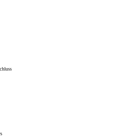
chluss
rs