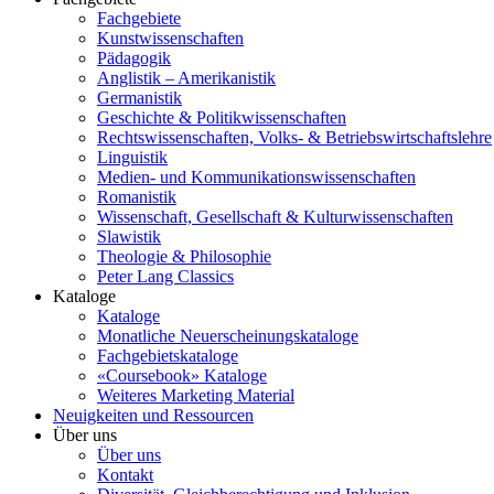
Fachgebiete
Kunstwissenschaften
Pädagogik
Anglistik – Amerikanistik
Germanistik
Geschichte & Politikwissenschaften
Rechtswissenschaften, Volks- & Betriebswirtschaftslehre
Linguistik
Medien- und Kommunikationswissenschaften
Romanistik
Wissenschaft, Gesellschaft & Kulturwissenschaften
Slawistik
Theologie & Philosophie
Peter Lang Classics
Kataloge
Kataloge
Monatliche Neuerscheinungskataloge
Fachgebietskataloge
«Coursebook» Kataloge
Weiteres Marketing Material
Neuigkeiten und Ressourcen
Über uns
Über uns
Kontakt