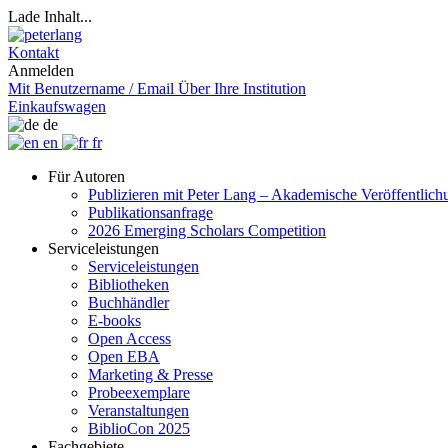
Lade Inhalt...
Kontakt
Anmelden
Mit Benutzername / Email
Über Ihre Institution
Einkaufswagen
de
en
fr
Für Autoren
Publizieren mit Peter Lang – Akademische Veröffentlic
Publikationsanfrage
2026 Emerging Scholars Competition
Serviceleistungen
Serviceleistungen
Bibliotheken
Buchhändler
E-books
Open Access
Open EBA
Marketing & Presse
Probeexemplare
Veranstaltungen
BiblioCon 2025
Fachgebiete