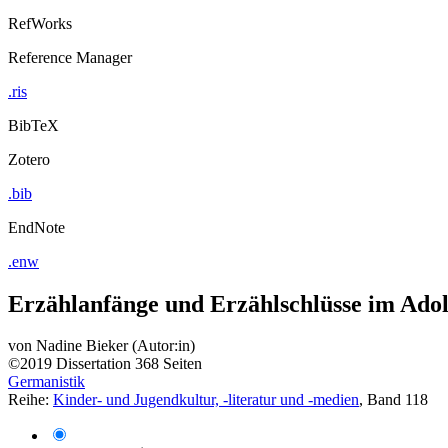
RefWorks
Reference Manager
.ris
BibTeX
Zotero
.bib
EndNote
.enw
Erzählanfänge und Erzählschlüsse im Ado
von
Nadine Bieker (Autor:in)
©2019
Dissertation
368 Seiten
Germanistik
Reihe:
Kinder- und Jugendkultur, -literatur und -medien
, Band 118