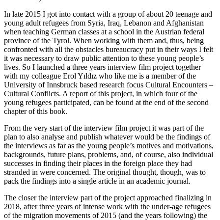
In late 2015 I got into contact with a group of about 20 teenage and
young adult refugees from Syria, Iraq, Lebanon and Afghanistan
when teaching German classes at a school in the Austrian federal
province of the Tyrol. When working with them and, thus, being
confronted with all the obstacles bureaucracy put in their ways I felt
it was necessary to draw public attention to these young people’s
lives. So I launched a three years interview film project together
with my colleague Erol Yıldız who like me is a member of the
University of Innsbruck based research focus
Cultural Encounters –
Cultural Conflicts
. A report of this project, in which four of the
young refugees participated, can be found at the end of the second
chapter of this book.
From the very start of the interview film project it was part of the
plan to also analyse and publish whatever would be the findings of
the interviews as far as the young people’s motives and motivations,
backgrounds, future plans, problems, and, of course, also individual
successes in finding their places in the foreign place they had
stranded in were concerned. The original thought, though, was to
pack the findings into a single article in an academic journal.
The closer the interview part of the project approached finalizing in
2018, after three years of intense work with the under-age refugees
of the migration movements of 2015 (and the years following) the