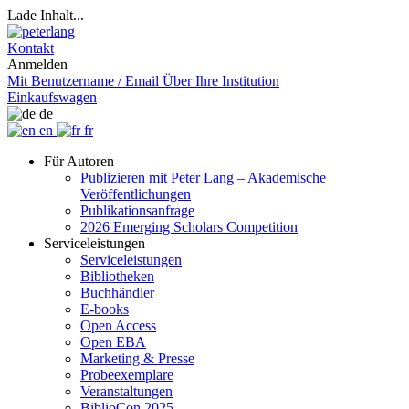
Lade Inhalt...
Kontakt
Anmelden
Mit Benutzername / Email
Über Ihre Institution
Einkaufswagen
de
en
fr
Für Autoren
Publizieren mit Peter Lang – Akademische
Veröffentlichungen
Publikationsanfrage
2026 Emerging Scholars Competition
Serviceleistungen
Serviceleistungen
Bibliotheken
Buchhändler
E-books
Open Access
Open EBA
Marketing & Presse
Probeexemplare
Veranstaltungen
BiblioCon 2025