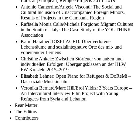
Look at (European) Refugee Projects 2015–2018
Antonio Camorrino/Angela Visconti: The Social and
Cultural Inclusion of Unaccompanied Foreign Minors.
Results of Projects in the Campania Region
Raffaella Monia Calia/Michela Forgione: Migrant Cultures
in the South of Italy: The Case Study of the YOUTHINK
Association
Karin Harather: DISPLACED. Über verlorene
Lebensräume und sozialintegrative Orte des mit- und
voneinander Lernens
Christine Ankele: Zwischen Störfeuer von außen und
individuellen Erfolgen: Übergangsklassen an der HLW
FW Kufstein 2015–2019
Elisabeth Lehner: Open Piano for Refugees & DoReMi –
Das soziale Musikinstitut
Veronika Bernard/Marc Hill/Erol Yıldız: 3 Years Europe –
An Intercultural Interview Film Project with Young
Refugees from Syria and Lebanon
Rear Matter
The Editors
Contributors