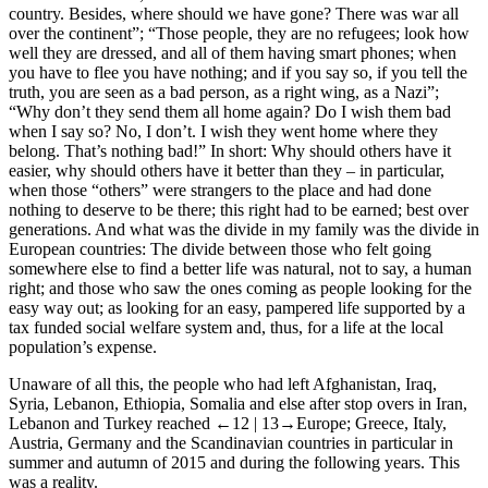
country. Besides, where should we have gone? There was war all
over the continent”; “Those people, they are no refugees; look how
well they are dressed, and all of them having smart phones; when
you have to flee you have nothing; and if you say so, if you tell the
truth, you are seen as a bad person, as a right wing, as a Nazi”;
“Why don’t they send them all home again? Do I wish them bad
when I say so? No, I don’t. I wish they went home where they
belong. That’s nothing bad!” In short: Why should others have it
easier, why should others have it better than they – in particular,
when those “others” were strangers to the place and had done
nothing to deserve to be there; this right had to be earned; best over
generations. And what was the divide in my family was the divide in
European countries: The divide between those who felt going
somewhere else to find a better life was natural, not to say, a human
right; and those who saw the ones coming as people looking for the
easy way out; as looking for an easy, pampered life supported by a
tax funded social welfare system and, thus, for a life at the local
population’s expense.
Unaware of all this, the people who had left Afghanistan, Iraq,
Syria, Lebanon, Ethiopia, Somalia and else after stop overs in Iran,
Lebanon and Turkey reached
←12 |
13→Europe; Greece, Italy,
Austria, Germany and the Scandinavian countries in particular in
summer and autumn of 2015 and during the following years. This
was a reality.