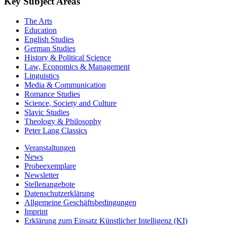
Key Subject Areas
The Arts
Education
English Studies
German Studies
History & Political Science
Law, Economics & Management
Linguistics
Media & Communication
Romance Studies
Science, Society and Culture
Slavic Studies
Theology & Philosophy
Peter Lang Classics
Veranstaltungen
News
Probeexemplare
Newsletter
Stellenangebote
Datenschutzerklärung
Allgemeine Geschäftsbedingungen
Imprint
Erklärung zum Einsatz Künstlicher Intelligenz (KI)