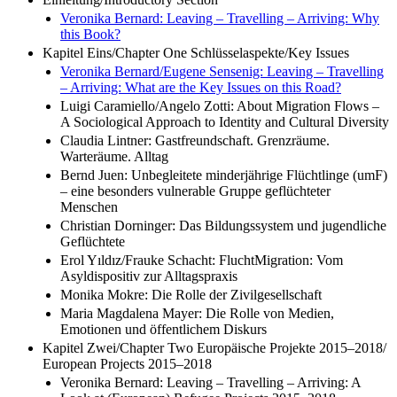
Veronika Bernard: Leaving – Travelling – Arriving: Why
this Book?
Kapitel Eins/Chapter One Schlüsselaspekte/Key Issues
Veronika Bernard/Eugene Sensenig: Leaving – Travelling
– Arriving: What are the Key Issues on this Road?
Luigi Caramiello/Angelo Zotti: About Migration Flows –
A Sociological Approach to Identity and Cultural Diversity
Claudia Lintner: Gastfreundschaft. Grenzräume.
Warteräume. Alltag
Bernd Juen: Unbegleitete minderjährige Flüchtlinge (umF)
– eine besonders vulnerable Gruppe geflüchteter
Menschen
Christian Dorninger: Das Bildungssystem und jugendliche
Geflüchtete
Erol Yıldız/Frauke Schacht: FluchtMigration: Vom
Asyldispositiv zur Alltagspraxis
Monika Mokre: Die Rolle der Zivilgesellschaft
Maria Magdalena Mayer: Die Rolle von Medien,
Emotionen und öffentlichem Diskurs
Kapitel Zwei/Chapter Two Europäische Projekte 2015–2018/
European Projects 2015–2018
Veronika Bernard: Leaving – Travelling – Arriving: A