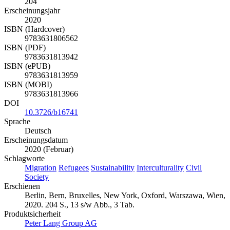
204
Erscheinungsjahr
2020
ISBN (Hardcover)
9783631806562
ISBN (PDF)
9783631813942
ISBN (ePUB)
9783631813959
ISBN (MOBI)
9783631813966
DOI
10.3726/b16741
Sprache
Deutsch
Erscheinungsdatum
2020 (Februar)
Schlagworte
Migration
Refugees
Sustainability
Interculturality
Civil
Society
Erschienen
Berlin, Bern, Bruxelles, New York, Oxford, Warszawa, Wien,
2020. 204 S., 13 s/w Abb., 3 Tab.
Produktsicherheit
Peter Lang Group AG