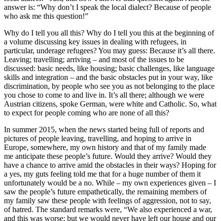
answer is: “Why don’t I speak the local dialect? Because of people
who ask me this question!”
Why do I tell you all this? Why do I tell you this at the beginning of
a volume discussing key issues in dealing with refugees, in
particular, underage refugees? You may guess: Because it’s all there.
Leaving; travelling; arriving – and most of the issues to be
discussed: basic needs, like housing; basic challenges, like language
skills and integration – and the basic obstacles put in your way, like
discrimination, by people who see you as not belonging to the place
you chose to come to and live in. It’s all there; although we were
Austrian citizens, spoke German, were white and Catholic. So, what
to expect for people coming who are none of all this?
In summer 2015, when the news started being full of reports and
pictures of people leaving, travelling, and hoping to arrive in
Europe, somewhere, my own history and that of my family made
me anticipate these people’s future. Would they arrive? Would they
have a chance to arrive amid the obstacles in their ways? Hoping for
a yes, my guts feeling told me that for a huge number of them it
unfortunately would be a no. While – my own experiences given – I
saw the people’s future empathetically, the remaining members of
my family saw these people with feelings of aggression, not to say,
of hatred. The standard remarks were, “We also experienced a war,
and this was worse; but we would never have left our house and our