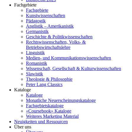
Fachgebiete
Fachgebiete
Kunstwissenschaften
Pädagogik
Anglistik – Amerikanistik
Germanistik
Geschichte & Politikwissenschaften
Rechtswissenschaften, Volks- &
Betriebswirtschaftslehre
Linguistik
Medien- und Kommunikationswissenschaften
Romanistik
Wissenschaft, Gesellschaft & Kulturwissenschaften
Slawistik
Theologie & Philosophie
Peter Lang Classics
Kataloge
Kataloge
Monatliche Neuerscheinungskataloge
Fachgebietskataloge
«Coursebook» Kataloge
Weiteres Marketing Material
Neuigkeiten und Ressourcen
Über uns