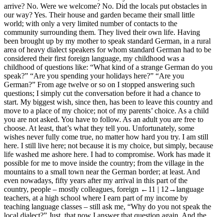
arrive? No. Were we welcome? No. Did the locals put obstacles in
our way? Yes. Their house and garden became their small little
world; with only a very limited number of contacts to the
community surrounding them. They lived their own life. Having
been brought up by my mother to speak standard German, in a rural
area of heavy dialect speakers for whom standard German had to be
considered their first foreign language, my childhood was a
childhood of questions like: “What kind of a strange German do you
speak?” “Are you spending your holidays here?” “Are you
German?” From age twelve or so on I stopped answering such
questions; I simply cut the conversation before it had a chance to
start. My biggest wish, since then, has been to leave this country and
move to a place of my choice; not of my parents’ choice. As a child
you are not asked. You have to follow. As an adult you are free to
choose. At least, that’s what they tell you. Unfortunately, some
wishes never fully come true, no matter how hard you try. I am still
here. I still live here; not because it is my choice, but simply, because
life washed me ashore here. I had to compromise. Work has made it
possible for me to move inside the country; from the village in the
mountains to a small town near the German border; at least. And
even nowadays, fifty years after my arrival in this part of the
country, people – mostly colleagues, foreign
←11 |
12→language
teachers, at a high school where I earn part of my income by
teaching language classes – still ask me, “Why do you not speak the
local dialect?” Just, that now I answer that question again. And the