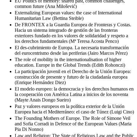
EU Politics of memory: shared past, common challenges,
common future (Ana Milošević)
Externalizing European values: the case of International
Humanitarian Law (Bettina Steible)
De FRONTEX a la Guardia Europea de Fronteras y Costas.
Hacia un sistema integrado de gestión de las fronteras
exteriores fundado en los valores de solidaridad y respeto a
los derechos fundamentales (Mª Teresa Acosta Penco)
El des-cubrimiento de Europa. La necesaria transformación
del eurocentrismo desde las periferias (Jairo Marcos Pérez)
The role of mobility in the internationalisation of higher
education. Europe in the Global Trends (Edith Rohonczi)
La participación juvenil en el Derecho de la Unión Europea:
construcción de presente y futuro de la ciudadanía europea
(Enrique Hernández Diez)
El modelo europeo: la democracia y los derechos humanos en
la cooperación con América Latina a inicios de los noventa
(Mayte Anais Dongo Sueiro)
Paz y valores europeos en la política exterior de la Unión
Europea hacia el Mediterráneo: el caso de Túnez (Luigi Cino)
The Founding Mothers of Europe. The Role of Simone Veil
and Sofia Corradi in Defence of the European Values (Maria
Pia Di Nonno)
Law and Religion: The State of Religious Law and the Public