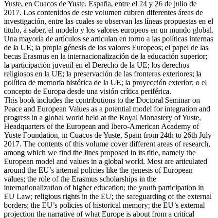
Yuste, en Cuacos de Yuste, España, entre el 24 y 26 de julio de
2017. Los contenidos de este volumen cubren diferentes áreas de
investigación, entre las cuales se observan las líneas propuestas en el
titulo, a saber, el modelo y los valores europeos en un mundo global.
Una mayoría de artículos se articulan en torno a las políticas internas
de la UE; la propia génesis de los valores Europeos; el papel de las
becas Erasmus en la internacionalización de la educación superior;
la participación juvenil en el Derecho de la UE; los derechos
religiosos en la UE; la preservación de las fronteras exteriores; la
política de memoria histórica de la UE; la proyección exterior; o el
concepto de Europa desde una visión crítica periférica.
This book includes the contributions to the Doctoral Seminar on
Peace and European Values as a potential model for integration and
progress in a global world held at the Royal Monastery of Yuste,
Headquarters of the European and Ibero-American Academy of
Yuste Foundation, in Cuacos de Yuste, Spain from 24th to 26th July
2017. The contents of this volume cover different areas of research,
among which we find the lines proposed in its title, namely the
European model and values in a global world. Most are articulated
around the EU’s internal policies like the genesis of European
values; the role of the Erasmus scholarships in the
internationalization of higher education; the youth participation in
EU Law; religious rights in the EU; the safeguarding of the external
borders; the EU’s policies of historical memory; the EU’s external
projection the narrative of what Europe is about from a critical