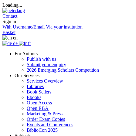
Loading...
Contact
Sign in
With Username/Email
Via your institution
Basket
en
de
fr
For Authors
Publish with us
Submit your enquiry
2026 Emerging Scholars Competition
Our Services
Services Overview
Libraries
Book Sellers
Ebooks
Open Access
Open EBA
Marketing & Press
Order Exam Copies
Events and Conferences
BiblioCon 2025
Subjects