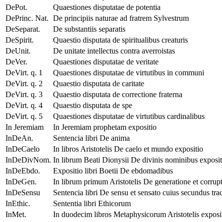
DePot.
Quaestiones disputatae de potentia
DePrinc. Nat.
De principiis naturae ad fratrem Sylvestrum
DeSeparat.
De substantiis separatis
DeSpirit.
Quaestio disputata de spiritualibus creaturis
DeUnit.
De unitate intellectus contra averroistas
DeVer.
Quaestiones disputatae de veritate
DeVirt. q. 1
Quaestiones disputatae de virtutibus in communi
DeVirt. q. 2
Quaestio disputata de caritate
DeVirt. q. 3
Quaestio disputata de correctione fraterna
DeVirt. q. 4
Quaestio disputata de spe
DeVirt. q. 5
Quaestiones disputatae de virtutibus cardinalibus
In Jeremiam
In Jeremiam prophetam expositio
InDeAn.
Sentencia libri De anima
InDeCaelo
In libros Aristotelis De caelo et mundo expositio
InDeDivNom.
In librum Beati Dionysii De divinis nominibus exposit
InDeEbdo.
Expositio libri Boetii De ebdomadibus
InDeGen.
In librum primum Aristotelis De generatione et corrup
InDeSensu
Sentencia libri De sensu et sensato cuius secundus tra
InEthic.
Sententia libri Ethicorum
InMet.
In duodecim libros Metaphysicorum Aristotelis exposi