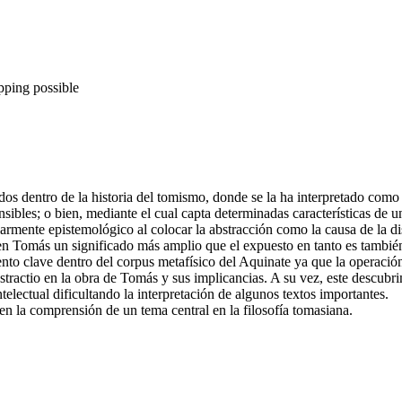
pping possible
dos dentro de la historia del tomismo, donde se la ha interpretado como 
sibles; o bien, mediante el cual capta determinadas características de u
armente epistemológico al colocar la abstracción como la causa de la dis
 en Tomás un significado más amplio que el expuesto en tanto es tambié
mento clave dentro del corpus metafísico del Aquinate ya que la operaci
stractio en la obra de Tomás y sus implicancias. A su vez, este descubri
electual dificultando la interpretación de algunos textos importantes.
en la comprensión de un tema central en la filosofía tomasiana.