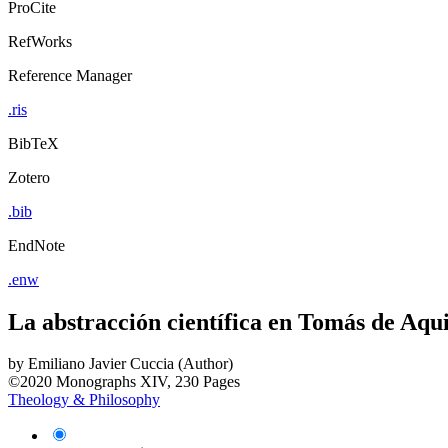
ProCite
RefWorks
Reference Manager
.ris
BibTeX
Zotero
.bib
EndNote
.enw
La abstracción científica en Tomás de Aqu
by
Emiliano Javier Cuccia (Author)
©2020
Monographs
XIV, 230 Pages
Theology & Philosophy