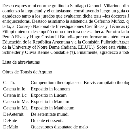
Deseo expresar mi enorme gratitud a Santiago Gelonch Villarino –direc
comienzo la inquietud y el entusiasmo, constituyendo luego un guía c
agradezco tanto a los jurados que evaluaron dicha tesis –los doctores
enriquecedoras. Destaco asimismo la asistencia de Ceferino Muñoz, qui
lado, al Consejo Nacional de Investigaciones Científicas y Técnicas (
Filippi quien se desempeñó como directora de esta beca. Por otro la
Peretó Rivas y Hugo Costarelli Brandi– por conformar un auténtico a
Educación de la República Argentina y a la Comisión Fulbright Arge
de la University of Notre Dame (Indiana, EE.UU.). Sobre esta visita, r
Schneider y Olivia Remie Constable (†). Finalmente, agradezco a tod
Lista de abreviaturas
Obras de Tomás de Aquino
C. Th.
Compendium theologiae seu Brevis compilatio theolo
Catena in Io.
Expositio in Ioannem
Catena in Lc.
Expositio in Lucam
Catena in Mc.
Expositio in Marcum
Catena in Mt.
Expositio in Matthaeum
DeAeternit.
De aeternitate mundi
DeEnte
De ente et essentia
DeMalo
Quaestiones disputatae de malo