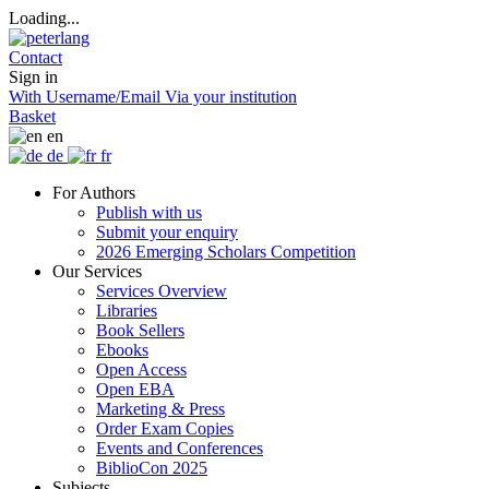
Loading...
Contact
Sign in
With Username/Email
Via your institution
Basket
en
de
fr
For Authors
Publish with us
Submit your enquiry
2026 Emerging Scholars Competition
Our Services
Services Overview
Libraries
Book Sellers
Ebooks
Open Access
Open EBA
Marketing & Press
Order Exam Copies
Events and Conferences
BiblioCon 2025
Subjects