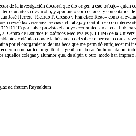
tor de la investigación doctoral que dio origen a este trabajo– quien 
ertero durante su desarrollo, y aportando correcciones y comentarios de
 Juan José Herrera, Ricardo F. Crespo y Francisco Rego– como al evaluad
en revisó las versiones previas del trabajo y contribuyó con interesan
CONICET) por haber provisto el apoyo económico sin el cual hubiera sid
do, al Centro de Estudios Filosóficos Medievales (CEFIM) de la Univer
mbiente académico donde la búsqueda del saber se hermana con la vivenc
ntina
por el otorgamiento de una beca que me permitió enriquecer mi inv
ecuerdo con particular gratitud la gentil colaboración brindada por tod
os aquellos colegas y alumnos que, de algún u otro, modo han impreso s
giae ad fratrem Raynaldum