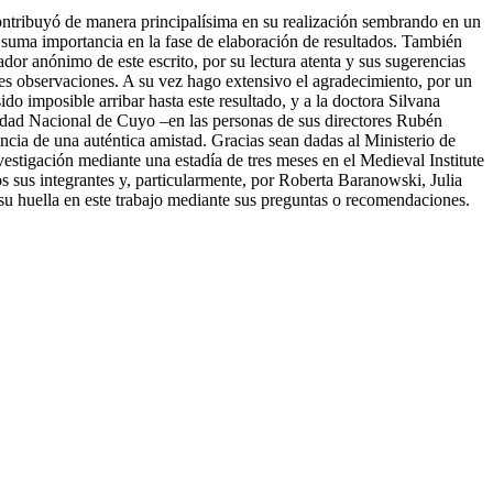
contribuyó de manera principalísima en su realización sembrando en un
 suma importancia en la fase de elaboración de resultados. También
or anónimo de este escrito, por su lectura atenta y sus sugerencias
tes observaciones. A su vez hago extensivo el agradecimiento, por un
o imposible arribar hasta este resultado, y a la doctora Silvana
sidad Nacional de Cuyo –en las personas de sus directores Rubén
ia de una auténtica amistad. Gracias sean dadas al Ministerio de
estigación mediante una estadía de tres meses en el Medieval Institute
os sus integrantes y, particularmente, por Roberta Baranowski, Julia
u huella en este trabajo mediante sus preguntas o recomendaciones.