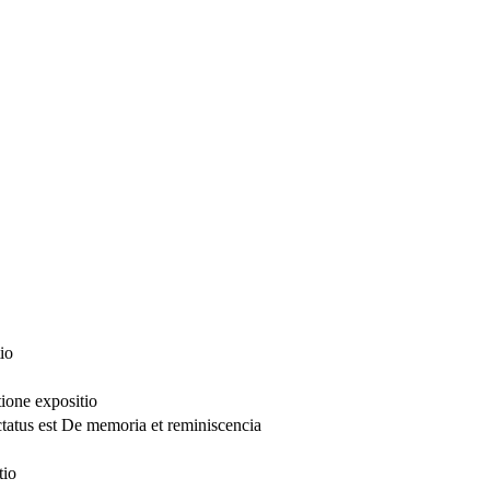
io
tione expositio
ctatus est De memoria et reminiscencia
tio