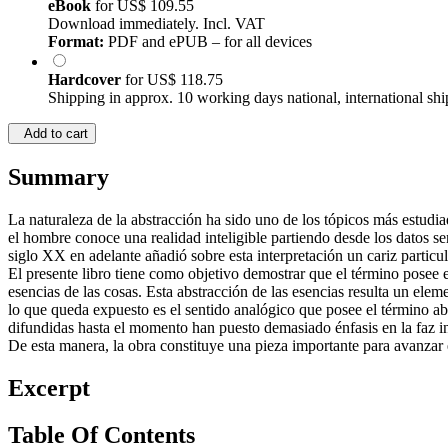
eBook
for
US$ 109.55
Download immediately. Incl. VAT
Format:
PDF and ePUB – for all devices
Hardcover
for
US$ 118.75
Shipping in approx. 10 working days national, international shi
Add to cart
Summary
La naturaleza de la abstracción ha sido uno de los tópicos más estudia
el hombre conoce una realidad inteligible partiendo desde los datos sen
siglo XX en adelante añadió sobre esta interpretación un cariz particul
El presente libro tiene como objetivo demostrar que el término posee
esencias de las cosas. Esta abstracción de las esencias resulta un ele
lo que queda expuesto es el sentido analógico que posee el término ab
difundidas hasta el momento han puesto demasiado énfasis en la faz int
De esta manera, la obra constituye una pieza importante para avanzar 
Excerpt
Table Of Contents