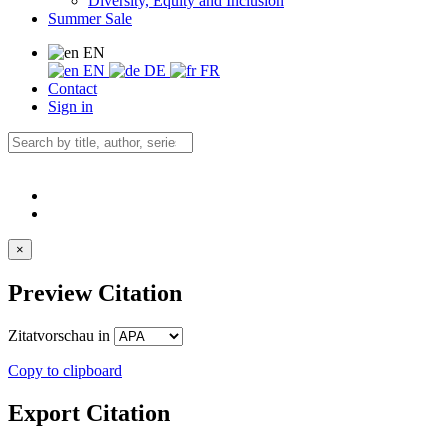
Diversity, Equity and Inclusion
Summer Sale
EN
EN
DE
FR
Contact
Sign in
×
Preview Citation
Zitatvorschau in
Copy to clipboard
Export Citation