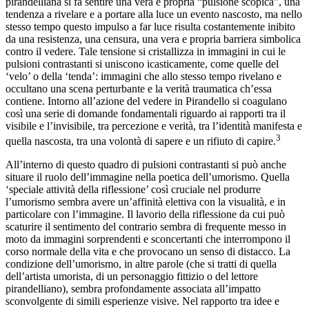
pirandelliana si fa sentire una vera e propria “pulsione scopica”, una
tendenza a rivelare e a portare alla luce un evento nascosto, ma nello
stesso tempo questo impulso a far luce risulta costantemente inibito
da una resistenza, una censura, una vera e propria barriera simbolica
contro il vedere. Tale tensione si cristallizza in immagini in cui le
pulsioni contrastanti si uniscono icasticamente, come quelle del
‘velo’ o della ‘tenda’: immagini che allo stesso tempo rivelano e
occultano una scena perturbante e la verità traumatica ch’essa
contiene. Intorno all’azione del vedere in Pirandello si coagulano
così una serie di domande fondamentali riguardo ai rapporti tra il
visibile e l’invisibile, tra percezione e verità, tra l’identità manifesta e
3
quella nascosta, tra una volontà di sapere e un rifiuto di capire.
All’interno di questo quadro di pulsioni contrastanti si può anche
situare il ruolo dell’immagine nella poetica dell’umorismo. Quella
‘speciale attività della riflessione’ così cruciale nel produrre
l’umorismo sembra avere un’affinità elettiva con la visualità, e in
particolare con l’immagine. Il lavorio della riflessione da cui può
scaturire il sentimento del contrario sembra di frequente messo in
moto da immagini sorprendenti e sconcertanti che interrompono il
corso normale della vita e che provocano un senso di distacco. La
condizione dell’umorismo, in altre parole (che si tratti di quella
dell’artista umorista, di un personaggio fittizio o del lettore
pirandelliano), sembra profondamente associata all’impatto
sconvolgente di simili esperienze visive. Nel rapporto tra idee e