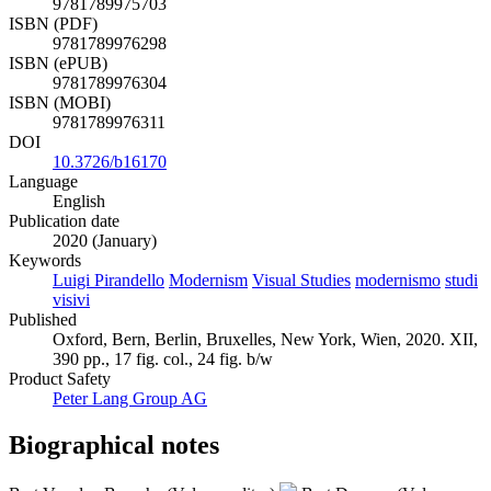
9781789975703
ISBN (PDF)
9781789976298
ISBN (ePUB)
9781789976304
ISBN (MOBI)
9781789976311
DOI
10.3726/b16170
Language
English
Publication date
2020 (January)
Keywords
Luigi Pirandello
Modernism
Visual Studies
modernismo
studi
visivi
Published
Oxford, Bern, Berlin, Bruxelles, New York, Wien, 2020. XII,
390 pp., 17 fig. col., 24 fig. b/w
Product Safety
Peter Lang Group AG
Biographical notes