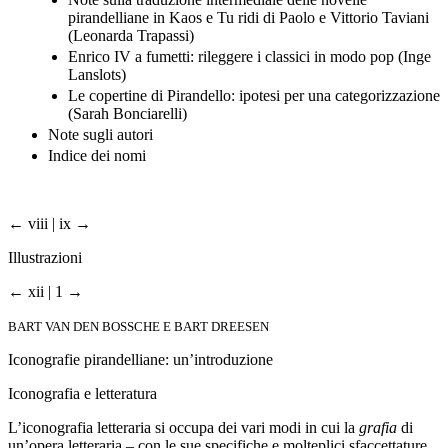
pirandelliane in Kaos e Tu ridi di Paolo e Vittorio Taviani
(Leonarda Trapassi)
Enrico IV a fumetti: rileggere i classici in modo pop (Inge
Lanslots)
Le copertine di Pirandello: ipotesi per una categorizzazione
(Sarah Bonciarelli)
Note sugli autori
Indice dei nomi
← viii | ix →
Illustrazioni
← xii | 1 →
BART VAN DEN BOSSCHE E BART DREESEN
Iconografie pirandelliane: un’introduzione
Iconografia e letteratura
L’iconografia letteraria si occupa dei vari modi in cui la
grafia
di
un’opera letteraria – con le sue specifiche e molteplici sfaccettature