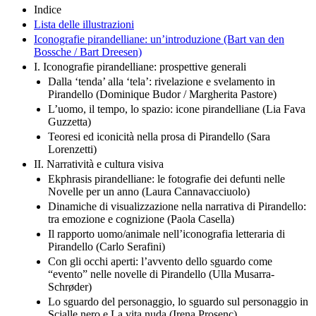
Indice
Lista delle illustrazioni
Iconografie pirandelliane: un’introduzione (Bart van den
Bossche / Bart Dreesen)
I. Iconografie pirandelliane: prospettive generali
Dalla ‘tenda’ alla ‘tela’: rivelazione e svelamento in
Pirandello (Dominique Budor / Margherita Pastore)
L’uomo, il tempo, lo spazio: icone pirandelliane (Lia Fava
Guzzetta)
Teoresi ed iconicità nella prosa di Pirandello (Sara
Lorenzetti)
II. Narratività e cultura visiva
Ekphrasis pirandelliane: le fotografie dei defunti nelle
Novelle per un anno (Laura Cannavacciuolo)
Dinamiche di visualizzazione nella narrativa di Pirandello:
tra emozione e cognizione (Paola Casella)
Il rapporto uomo/animale nell’iconografia letteraria di
Pirandello (Carlo Serafini)
Con gli occhi aperti: l’avvento dello sguardo come
“evento” nelle novelle di Pirandello (Ulla Musarra-
Schrøder)
Lo sguardo del personaggio, lo sguardo sul personaggio in
Scialle nero e La vita nuda (Irena Prosenc)