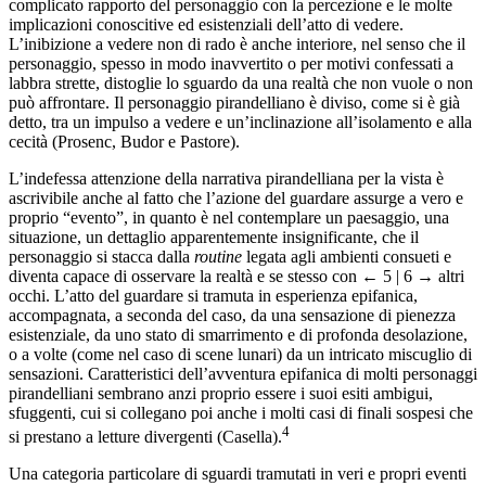
complicato rapporto del personaggio con la percezione e le molte
implicazioni conoscitive ed esistenziali dell’atto di vedere.
L’inibizione a vedere non di rado è anche interiore, nel senso che il
personaggio, spesso in modo inavvertito o per motivi confessati a
labbra strette, distoglie lo sguardo da una realtà che non vuole o non
può affrontare. Il personaggio pirandelliano è diviso, come si è già
detto, tra un impulso a vedere e un’inclinazione all’isolamento e alla
cecità (Prosenc, Budor e Pastore).
L’indefessa attenzione della narrativa pirandelliana per la vista è
ascrivibile anche al fatto che l’azione del guardare assurge a vero e
proprio “evento”, in quanto è nel contemplare un paesaggio, una
situazione, un dettaglio apparentemente insignificante, che il
personaggio si stacca dalla
routine
legata agli ambienti consueti e
diventa capace di osservare la realtà e se stesso con
← 5 | 6 →
altri
occhi. L’atto del guardare si tramuta in esperienza epifanica,
accompagnata, a seconda del caso, da una sensazione di pienezza
esistenziale, da uno stato di smarrimento e di profonda desolazione,
o a volte (come nel caso di scene lunari) da un intricato miscuglio di
sensazioni. Caratteristici dell’avventura epifanica di molti personaggi
pirandelliani sembrano anzi proprio essere i suoi esiti ambigui,
sfuggenti, cui si collegano poi anche i molti casi di finali sospesi che
4
si prestano a letture divergenti (Casella).
Una categoria particolare di sguardi tramutati in veri e propri eventi