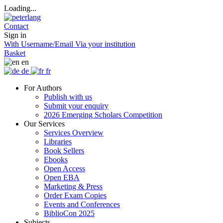
Loading...
Contact
Sign in
With Username/Email
Via your institution
Basket
en
de
fr
For Authors
Publish with us
Submit your enquiry
2026 Emerging Scholars Competition
Our Services
Services Overview
Libraries
Book Sellers
Ebooks
Open Access
Open EBA
Marketing & Press
Order Exam Copies
Events and Conferences
BiblioCon 2025
Subjects