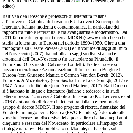
Bart Van den Bossche (Volume editor)
Bart Dreesen (Volume
editor)
Bart Van den Bossche è professore di letteratura italiana
all’Università Cattolica di Lovanio (KU Leuven). Si occupa di
letteratura italiana moderna e contemporanea, in particolare dei
rapporti fra mito e letteratura, e fra avanguardia e modernismo. Dal
2011 fa parte del gruppo di ricerca MDRN (<www.mdrn.be>) che
studia la letteratura in Europa nel periodo 1890–1950. Oltre a una
monografia su Cesare Pavese (2001) e un volume di saggi sul mito
nel Novecento (2007), ha pubblicato saggi su diversi autori e
argomenti dell’Otto-Novecento (in particolare su Pirandello, il
Futurismo, Quasimodo, Calvino e Tondelli). Fra le curatele si
possono menzionare Azione/reazione. Il futurismo in Belgio e in
Europa (con Giuseppe Manica e Carmen Van den Bergh, 2012),
Futurism. A Microhistory (con Sascha Bru e Luca Somigli, 2017) e
1947. Almanach littéraire (con David Martens, 2017). Bart Dreesen
si è laureato in lingue e letterature (italiano e tedesco) e in studi
letterari presso l’Università Cattolica di Lovanio (KU Leuven), e dal
2016 è dottorando di ricerca in letteratura italiana e membro del
gruppo di ricerca MDRN. Il suo progetto di ricerca, finanziato dal
Fondo Fiammingo per la Ricerca (FWO Flanders), è dedicato alle
varie trasformazioni discorsive della poesia lirica italiana negli anni
cinquanta e sessanta del Novecento, in particolare all’impiego di
strategie narrative. Ha pubblicato su Montale, su Pasolini, sulla