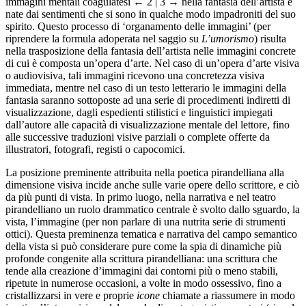
immagini mentali coagulatesi
← 2 | 3 →
nella fantasia dell’artista e
nate dai sentimenti che si sono in qualche modo impadroniti del suo
spirito. Questo processo di ‘organamento delle immagini’ (per
riprendere la formula adoperata nel saggio su
L’umorismo
) risulta
nella trasposizione della fantasia dell’artista nelle immagini concrete
di cui è composta un’opera d’arte. Nel caso di un’opera d’arte visiva
o audiovisiva, tali immagini ricevono una concretezza visiva
immediata, mentre nel caso di un testo letterario le immagini della
fantasia saranno sottoposte ad una serie di procedimenti indiretti di
visualizzazione, dagli espedienti stilistici e linguistici impiegati
dall’autore alle capacità di visualizzazione mentale del lettore, fino
alle successive traduzioni visive parziali o complete offerte da
illustratori, fotografi, registi o capocomici.
La posizione preminente attribuita nella poetica pirandelliana alla
dimensione visiva incide anche sulle varie opere dello scrittore, e ciò
da più punti di vista. In primo luogo, nella narrativa e nel teatro
pirandelliano un ruolo drammatico centrale è svolto dallo sguardo, la
vista, l’immagine (per non parlare di una nutrita serie di strumenti
ottici). Questa preminenza tematica e narrativa del campo semantico
della vista si può considerare pure come la spia di dinamiche più
profonde congenite alla scrittura pirandelliana: una scrittura che
tende alla creazione d’immagini dai contorni più o meno stabili,
ripetute in numerose occasioni, a volte in modo ossessivo, fino a
cristallizzarsi in vere e proprie
icone
chiamate a riassumere in modo