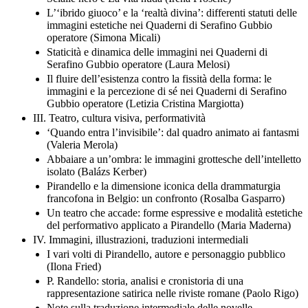
L’‘ibrido giuoco’ e la ‘realtà divina’: differenti statuti delle
immagini estetiche nei Quaderni di Serafino Gubbio
operatore (Simona Micali)
Staticità e dinamica delle immagini nei Quaderni di
Serafino Gubbio operatore (Laura Melosi)
Il fluire dell’esistenza contro la fissità della forma: le
immagini e la percezione di sé nei Quaderni di Serafino
Gubbio operatore (Letizia Cristina Margiotta)
III. Teatro, cultura visiva, performatività
‘Quando entra l’invisibile’: dal quadro animato ai fantasmi
(Valeria Merola)
Abbaiare a un’ombra: le immagini grottesche dell’intelletto
isolato (Balázs Kerber)
Pirandello e la dimensione iconica della drammaturgia
francofona in Belgio: un confronto (Rosalba Gasparro)
Un teatro che accade: forme espressive e modalità estetiche
del performativo applicato a Pirandello (Maria Maderna)
IV. Immagini, illustrazioni, traduzioni intermediali
I vari volti di Pirandello, autore e personaggio pubblico
(Ilona Fried)
P. Randello: storia, analisi e cronistoria di una
rappresentazione satirica nelle riviste romane (Paolo Rigo)
Note sulla traduzione intermediale delle novelle