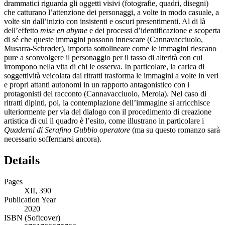
drammatici riguarda gli oggetti visivi (fotografie, quadri, disegni)
che catturano l’attenzione dei personaggi, a volte in modo casuale, a
volte sin dall’inizio con insistenti e oscuri presentimenti. Al di là
dell’effetto
mise en abyme
e dei processi d’identificazione e scoperta
di sé che queste immagini possono innescare (Cannavacciuolo,
Musarra-Schrøder), importa sottolineare come le immagini riescano
pure a sconvolgere il personaggio per il tasso di alterità con cui
irrompono nella vita di chi le osserva. In particolare, la carica di
soggettività veicolata dai ritratti trasforma le immagini a volte in veri
e propri attanti autonomi in un rapporto antagonistico con i
protagonisti del racconto (Cannavacciuolo, Merola). Nel caso di
ritratti dipinti, poi, la contemplazione dell’immagine si arricchisce
ulteriormente per via del dialogo con il procedimento di creazione
artistica di cui il quadro è l’esito, come illustrano in particolare i
Quaderni di Serafino Gubbio operatore
(ma su questo romanzo sarà
necessario soffermarsi ancora).
Details
Pages
XII, 390
Publication Year
2020
ISBN (Softcover)