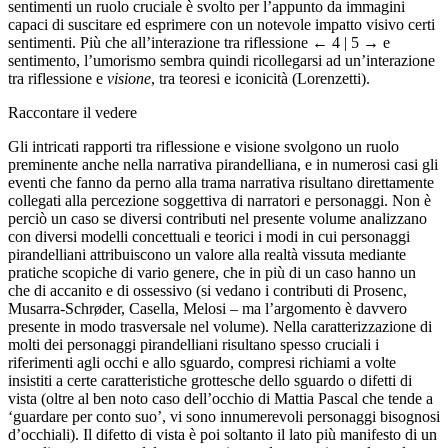
sentimenti un ruolo cruciale è svolto per l’appunto da immagini
capaci di suscitare ed esprimere con un notevole impatto visivo certi
sentimenti. Più che all’interazione tra riflessione
← 4 | 5 →
e
sentimento, l’umorismo sembra quindi ricollegarsi ad un’interazione
tra riflessione e
visione
, tra teoresi e iconicità (Lorenzetti).
Raccontare il vedere
Gli intricati rapporti tra riflessione e visione svolgono un ruolo
preminente anche nella narrativa pirandelliana, e in numerosi casi gli
eventi che fanno da perno alla trama narrativa risultano direttamente
collegati alla percezione soggettiva di narratori e personaggi. Non è
perciò un caso se diversi contributi nel presente volume analizzano
con diversi modelli concettuali e teorici i modi in cui personaggi
pirandelliani attribuiscono un valore alla realtà vissuta mediante
pratiche scopiche di vario genere, che in più di un caso hanno un
che di accanito e di ossessivo (si vedano i contributi di Prosenc,
Musarra-Schrøder, Casella, Melosi – ma l’argomento è davvero
presente in modo trasversale nel volume). Nella caratterizzazione di
molti dei personaggi pirandelliani risultano spesso cruciali i
riferimenti agli occhi e allo sguardo, compresi richiami a volte
insistiti a certe caratteristiche grottesche dello sguardo o difetti di
vista (oltre al ben noto caso dell’occhio di Mattia Pascal che tende a
‘guardare per conto suo’, vi sono innumerevoli personaggi bisognosi
d’occhiali). Il difetto di vista è poi soltanto il lato più manifesto di un