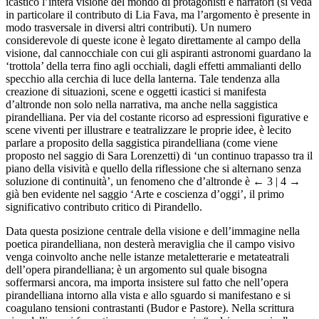
icastico l’intera visione del mondo di protagonisti e narratori (si veda
in particolare il contributo di Lia Fava, ma l’argomento è presente in
modo trasversale in diversi altri contributi). Un numero
considerevole di queste icone è legato direttamente al campo della
visione, dal cannocchiale con cui gli aspiranti astronomi guardano la
‘trottola’ della terra fino agli occhiali, dagli effetti ammalianti dello
specchio alla cerchia di luce della lanterna. Tale tendenza alla
creazione di situazioni, scene e oggetti icastici si manifesta
d’altronde non solo nella narrativa, ma anche nella saggistica
pirandelliana. Per via del costante ricorso ad espressioni figurative e
scene viventi per illustrare e teatralizzare le proprie idee, è lecito
parlare a proposito della saggistica pirandelliana (come viene
proposto nel saggio di Sara Lorenzetti) di ‘un continuo trapasso tra il
piano della visività e quello della riflessione che si alternano senza
soluzione di continuità’, un fenomeno che d’altronde è
← 3 | 4 →
già ben evidente nel saggio ‘Arte e coscienza d’oggi’, il primo
significativo contributo critico di Pirandello.
Data questa posizione centrale della visione e dell’immagine nella
poetica pirandelliana, non desterà meraviglia che il campo visivo
venga coinvolto anche nelle istanze metaletterarie e metateatrali
dell’opera pirandelliana; è un argomento sul quale bisogna
soffermarsi ancora, ma importa insistere sul fatto che nell’opera
pirandelliana intorno alla vista e allo sguardo si manifestano e si
coagulano tensioni contrastanti (Budor e Pastore). Nella scrittura