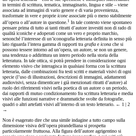
in termini di scrittura, tematica, immaginario, lingua e stile – viene
associata ad immagini di vario genere e di varia provenienza,
trasformate in vere e proprie
icone
associate più o meno stabilmente
1
all’opera o all’autore in questione.
In tale contesto viene spontaneo
pensare prima di tutto ai tanti ritratti d’autore investiti non di rado di
qualità iconiche e adoperati come un vero e proprio marchio,
senonché l’interesse di un’iconografia letteraria definita in senso più
lato riguarda l’intera gamma di rapporti tra
grafia
e
icona
che si
possono tessere intorno ad un’opera, un autore, se non un genere,
una tendenza o addirittura un intero periodo nella storia della
letteratura. In tale ottica, si potrà prendere in considerazione ogni
elemento visivo che interagisca in qualsiasi forma con la scrittura
letteraria, dalle combinazioni fra testi scritti e materiali visivi di ogni
specie (l’uso di illustrazioni, descrizioni di immagini, adattamenti
audiovisivi, senza dimenticare i già menzionati ritratti d’autore) al
ruolo dei riferimenti visivi nella poetica di un autore o un periodo,
dai rapporti di mutuo condizionamento fra scrittura letteraria e media
visivi alle funzioni narrative e drammatiche svolte da fotografie,
quadri o altri artefatti visivi all’interno di un testo letterario.
← 1 | 2
→
Non è esagerato dire che una simile indagine a tutto campo sulla
dimensione visiva dell’opera pirandelliana si prospetta
particolarmente fruttuosa. Alla figura dell’autore agrigentino si