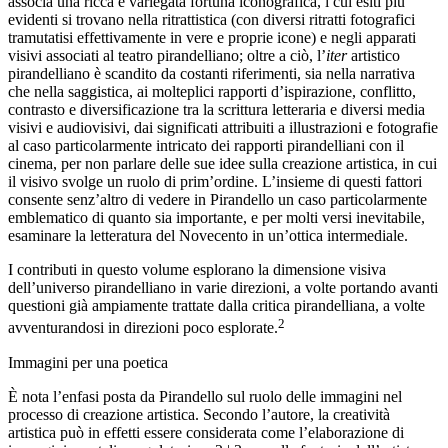
associa una ricca e variegata fortuna iconografica, i cui esiti più
evidenti si trovano nella ritrattistica (con diversi ritratti fotografici
tramutatisi effettivamente in vere e proprie icone) e negli apparati
visivi associati al teatro pirandelliano; oltre a ciò, l’
iter
artistico
pirandelliano è scandito da costanti riferimenti, sia nella narrativa
che nella saggistica, ai molteplici rapporti d’ispirazione, conflitto,
contrasto e diversificazione tra la scrittura letteraria e diversi media
visivi e audiovisivi, dai significati attribuiti a illustrazioni e fotografie
al caso particolarmente intricato dei rapporti pirandelliani con il
cinema, per non parlare delle sue idee sulla creazione artistica, in cui
il visivo svolge un ruolo di prim’ordine. L’insieme di questi fattori
consente senz’altro di vedere in Pirandello un caso particolarmente
emblematico di quanto sia importante, e per molti versi inevitabile,
esaminare la letteratura del Novecento in un’ottica intermediale.
I contributi in questo volume esplorano la dimensione visiva
dell’universo pirandelliano in varie direzioni, a volte portando avanti
questioni già ampiamente trattate dalla critica pirandelliana, a volte
2
avventurandosi in direzioni poco esplorate.
Immagini per una poetica
È nota l’enfasi posta da Pirandello sul ruolo delle immagini nel
processo di creazione artistica. Secondo l’autore, la creatività
artistica può in effetti essere considerata come l’elaborazione di