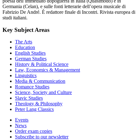
poesia dell’immediato dopoguerra in Italia (Quasimodo) e in
Germania (Celan), e sulle fonti letterarie dell’opera musicale di
Fabrizio De André. È redattore finale di Incontri. Rivista europea di
studi italiani.
Key Subject Areas
The Arts
Education
English Studies
German Studies
History & Political Science
Law, Economics & Management
Linguistics
Media & Communication
Romance Studies
Science, Society and Culture
Slavic Studies
Theology & Philosophy
Peter Lang Classics
Events
News
Order exam copies
Subscribe to our newsletter