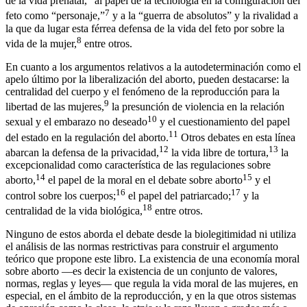
de la vida prenatal,
al papel de la tecnología en la configuración del
7
feto como “personaje,”
y a la “guerra de absolutos” y la rivalidad a
la que da lugar esta férrea defensa de la vida del feto por sobre la
8
vida de la mujer,
entre otros.
En cuanto a los argumentos relativos a la autodeterminación como el
apelo último por la liberalización del aborto, pueden destacarse: la
centralidad del cuerpo y el fenómeno de la reproducción para la
9
libertad de las mujeres,
la presunción de violencia en la relación
10
sexual y el embarazo no deseado
y el cuestionamiento del papel
11
del estado en la regulación del aborto.
Otros debates en esta línea
12
13
abarcan la defensa de la privacidad,
la vida libre de tortura,
la
excepcionalidad como característica de las regulaciones sobre
14
15
aborto,
el papel de la moral en el debate sobre aborto
y el
16
17
control sobre los cuerpos;
el papel del patriarcado;
y la
18
centralidad de la vida biológica,
entre otros.
Ninguno de estos aborda el debate desde la biolegitimidad ni utiliza
el análisis de las normas restrictivas para construir el argumento
teórico que propone este libro. La existencia de una economía moral
sobre aborto —es decir la existencia de un conjunto de valores,
normas, reglas y leyes— que regula la vida moral de las mujeres, en
especial, en el ámbito de la reproducción, y en la que otros sistemas