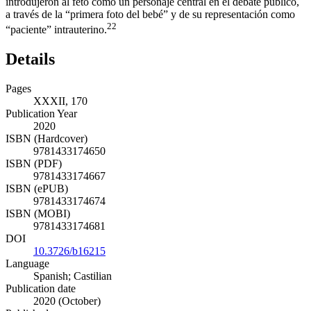
introdujeron al feto como un personaje central en el debate público,
a través de la “primera foto del bebé” y de su representación como
22
“paciente” intrauterino.
Details
Pages
XXXII, 170
Publication Year
2020
ISBN (Hardcover)
9781433174650
ISBN (PDF)
9781433174667
ISBN (ePUB)
9781433174674
ISBN (MOBI)
9781433174681
DOI
10.3726/b16215
Language
Spanish; Castilian
Publication date
2020 (October)