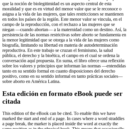
que la noción de biolegitimidad es un aspecto central de esta
moralidad y que es en virtud del menor valor que se le reconoce o
asigna a la vida de las mujeres, que tales restricciones se mantienen
en todos los países de la región. Este menor valor se vincula, en el
campo de la reproducción, con el rechazo a las mujeres que se
niegan —cuando abortan— a la maternidad como un destino. Así, la
persistencia de las normas restrictivas sobre aborto se fundamenta en
la menor legitimidad que se otorga a la vida de las mujeres como
biografía, limitando su libertad en materia de autodeterminación
reproductiva. En este trabajo se cruzan el feminismo, la salud
pública, el derecho y la bioética, el campo en el cual se ordena la
conversación aquí propuesta. En suma, el libro ofrece una reflexión
sobre los valores y principios que informan las normas —entendidas
tanto en su sentido formal en cuanto disposiciones del derecho
positivo, como en su sentido informal en tanto prácticas sociales—
sobre aborto en América Latina.
Esta edición en formato eBook puede ser
citada
This edition of the eBook can be cited. To enable this we have
marked the start and end of a page. In cases where a word straddles
a page break, the marker is placed inside the word at exactly the
same position as in the physical book. This means that occasionally