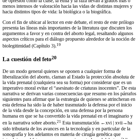
de opresión como la clase, la etnia y la raza llevan a grados más o
menos intensos de valoración hacia las vidas de distintas mujeres y
hacia distintos tipos de vida: la biológica o la biográfica.
Con el fin de ubicar al lector en este debate, el resto de este prólogo
presenta las líneas más importantes de la literatura que discuten los
argumentos a favor y en contra del aborto legal, resaltando algunos
aspectos críticos para el diálogo propuesto alrededor de la noción de
19
biolegitimidad (
Capítulo 3
).
20
La cuestión del feto
De un modo general quienes se oponen a cualquier forma de
liberalización del aborto, claman al Estado la protección absoluta de
la vida prenatal (cualquiera sea su forma) por considerar que es un
imperativo moral evitar el “asesinato de criaturas inocentes”. De esta
narrativa se derivan varias consecuencias que resumo en los párrafos
siguientes para afirmar que la estrategia de quienes se atrincheran en
esta defensa ha sido la de haber trasmutado la defensa por el inicio
de la vida desde la concepción, en una defensa por la persona
humana en que se ha convertido la vida prenatal en el imaginario y
21
en la narrativa sobre aborto.
Esta transmutación
←xvi |
xvii→
ha
sido tributaria de los avances en la tecnología y en particular de la
sonografía y los adelantos en materia de cirugía genética que