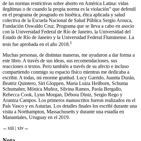
de las normas restrictivas sobre aborto en América Latina: vidas
ilegítimas o de cuando la propia norma es la violación” que defendí
en el programa de posgrado en bioética, ética aplicada y salud
colectiva de la Escuela Nacional de Salud Pública Sergio Arouca,
Fundación Oswaldo Cruz. Programa que se lleva a cabo en asocio
con la Universidad Federal de Río de Janeiro, la Universidad del
Estado de Río de Janeiro y la Universidad Federal Fluminense. La
1
tesis fue aprobada en el año 2018.
Muchas personas, de distintas maneras, me ayudaron a dar forma a
este libro. A través de sus ideas, sus recomendaciones, sus
reacciones o textos. Pero también a través de su afecto e incluso
compartiendo conmigo su espacio físico mientras me dedicaba a
escribir. A todas, mi enorme gratitud. Lucy Garrido, Juanita Durán,
Beatriz Quintero, Siri Gloppen, Maria Luiza Heilborn, Schuma
Schumaher, Mónica Muñoz, Silvina Ramos, Paola Bergallo,
Rebecca Cook, Lynn Morgan, Débora Diniz, Sergio Rego y
Arantza Campos. Los primeros manuscritos fueron realizados en el
País Vasco y en Asturias. Los detalles finales los escribí durante una
visita a Northampton, Massachusetts y durante una estadía en
Manantiales, Uruguay en el 2019.
←xiii |
xiv→
Nota