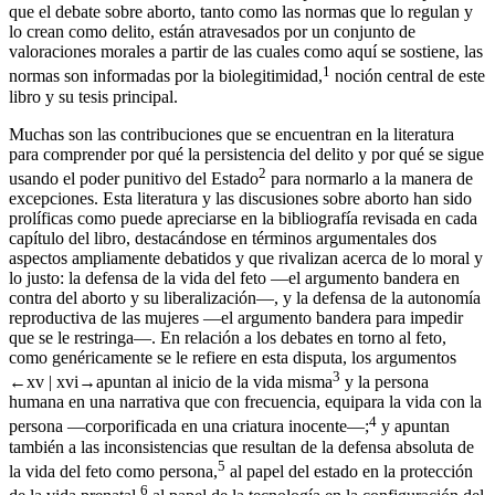
que el debate sobre aborto, tanto como las normas que lo regulan y
lo crean como delito, están atravesados por un conjunto de
valoraciones morales a partir de las cuales como aquí se sostiene, las
1
normas son informadas por la biolegitimidad,
noción central de este
libro y su tesis principal.
Muchas son las contribuciones que se encuentran en la literatura
para comprender por qué la persistencia del delito y por qué se sigue
2
usando el poder punitivo del Estado
para normarlo a la manera de
excepciones. Esta literatura y las discusiones sobre aborto han sido
prolíficas como puede apreciarse en la bibliografía revisada en cada
capítulo del libro, destacándose en términos argumentales dos
aspectos ampliamente debatidos y que rivalizan acerca de lo moral y
lo justo: la defensa de la vida del feto —el argumento bandera en
contra del aborto y su liberalización—, y la defensa de la autonomía
reproductiva de las mujeres —el argumento bandera para impedir
que se le restringa—. En relación a los debates en torno al
feto
,
como genéricamente se le refiere en esta disputa, los argumentos
3
←xv |
xvi→
apuntan al inicio de la vida misma
y la persona
humana en una narrativa que con frecuencia, equipara la vida con la
4
persona —corporificada en una criatura inocente—;
y apuntan
también a las inconsistencias que resultan de la defensa absoluta de
5
la vida del feto como persona,
al papel del estado en la protección
6