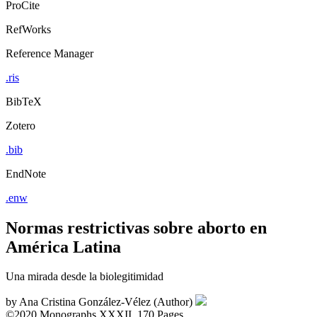
ProCite
RefWorks
Reference Manager
.ris
BibTeX
Zotero
.bib
EndNote
.enw
Normas restrictivas sobre aborto en
América Latina
Una mirada desde la biolegitimidad
by
Ana Cristina González-Vélez (Author)
©2020
Monographs
XXXII, 170 Pages