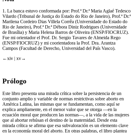
1.
La banca estuvo conformada por: Prof.ª Dr.ª Maria Aglaé Tedesco
Vilardo (Tribunal de Justiça do Estado do Rio de Janeiro), Prof.ª Dr.ª
Marilena Cordeiro Dias Villela Corrêa (Universidade do Estado do
Rio de Janeiro), Prof.ª Dr.ª Débora Diniz Rodrigues (Universidade
de Brasília) y Maria Helena Barros de Oliveira (ENSP/FIOCRUZ).
Fue mi orientador el Prof. Dr. Sergio Tavares de Almeida Rego
(ENSP/FIOCRUZ) y mi coorientadora la Prof. Dra. Arantza
Campos (Facultad de Derecho, Universidad del País Vasco).
←xiv |
xv→
Prólogo
Este libro presenta una mirada crítica sobre la persistencia de un
conjunto amplio y variable de normas restrictivas sobre aborto en
América Latina, las mismas que se fundamentan, como aquí se
explica ampliamente, en el menor valor que se otorga —en la
ecuación moral que producen las normas—, a la vida de las mujeres
que al abortar rehúsan el destino de la maternidad. Desde esta
mirada crítica se afirma que esa subvaloración es un elemento clave
en la economía moral del aborto. En otras palabras, el libro plantea