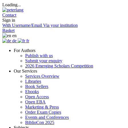
Loading...
Contact
Sign in
With Username/Email
Via your institution
Basket
en
de
fr
For Authors
Publish with us
Submit your enquiry
2026 Emerging Scholars Competition
Our Services
Services Overview
Libraries
Book Sellers
Ebooks
Open Access
Open EBA
Marketing & Press
Order Exam Copies
Events and Conferences
BiblioCon 2025
Subjects