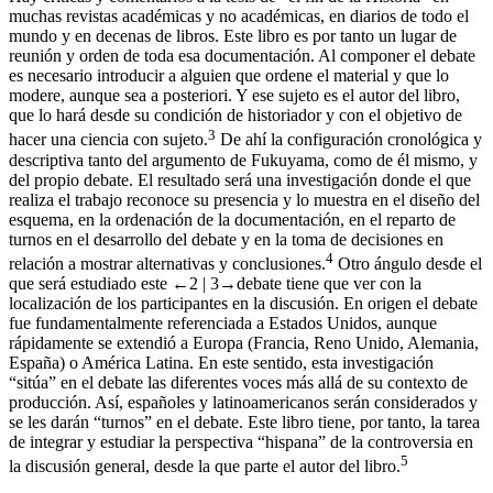
Hay críticas y comentarios a la tesis de “el fin de la Historia” en
muchas revistas académicas y no académicas, en diarios de todo el
mundo y en decenas de libros. Este libro es por tanto un lugar de
reunión y orden de toda esa documentación. Al componer el debate
es necesario introducir a alguien que ordene el material y que lo
modere, aunque sea a posteriori. Y ese sujeto es el autor del libro,
que lo hará desde su condición de historiador y con el objetivo de
3
hacer una ciencia con sujeto.
De ahí la configuración cronológica y
descriptiva tanto del argumento de Fukuyama, como de él mismo, y
del propio debate. El resultado será una investigación donde el que
realiza el trabajo reconoce su presencia y lo muestra en el diseño del
esquema, en la ordenación de la documentación, en el reparto de
turnos en el desarrollo del debate y en la toma de decisiones en
4
relación a mostrar alternativas y conclusiones.
Otro ángulo desde el
que será estudiado este
←2 |
3→
debate tiene que ver con la
localización de los participantes en la discusión. En origen el debate
fue fundamentalmente referenciada a Estados Unidos, aunque
rápidamente se extendió a Europa (Francia, Reno Unido, Alemania,
España) o América Latina. En este sentido, esta investigación
“sitúa” en el debate las diferentes voces más allá de su contexto de
producción. Así, españoles y latinoamericanos serán considerados y
se les darán “turnos” en el debate. Este libro tiene, por tanto, la tarea
de integrar y estudiar la perspectiva “hispana” de la controversia en
5
la discusión general, desde la que parte el autor del libro.