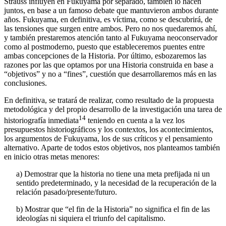
neoconservadora. En cualquier caso, y a pesar de que Kojève y
Strauss influyen en Fukuyama por separado, también lo hacen
juntos, en base a un famoso debate que mantuvieron ambos durante
años. Fukuyama, en definitiva, es víctima, como se descubrirá, de
las tensiones que surgen entre ambos. Pero no nos quedaremos ahí,
y también prestaremos atención tanto al Fukuyama neoconservador
como al postmoderno, puesto que estableceremos puentes entre
ambas concepciones de la Historia. Por último, esbozaremos las
razones por las que optamos por una Historia construida en base a
“objetivos” y no a “fines”, cuestión que desarrollaremos más en las
conclusiones.
En definitiva, se tratará de realizar, como resultado de la propuesta
metodológica y del propio desarrollo de la investigación una tarea de
14
historiografía inmediata
teniendo en cuenta a la vez los
presupuestos historiográficos y los contextos, los acontecimientos,
los argumentos de Fukuyama, los de sus críticos y el pensamiento
alternativo. Aparte de todos estos objetivos, nos planteamos también
en inicio otras metas menores:
a)
Demostrar que la historia no tiene una meta prefijada ni un
sentido predeterminado, y la necesidad de la recuperación de la
relación pasado/presente/futuro.
b)
Mostrar que “el fin de la Historia” no significa el fin de las