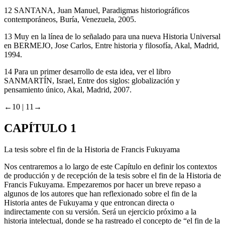
Memoria y Civilización
, Pamplona, no. 2, 1999, pp. 223–242.
12
SANTANA, Juan Manuel,
Paradigmas historiográficos
contemporáneos
, Buría, Venezuela, 2005.
13
Muy en la línea de lo señalado para una nueva Historia Universal
en BERMEJO, Jose Carlos,
Entre historia y filosofía
, Akal, Madrid,
1994.
14
Para un primer desarrollo de esta idea, ver el libro
SANMARTÍN, Israel,
Entre dos siglos: globalización y
pensamiento único
, Akal, Madrid, 2007.
←10 |
11→
CAPÍTULO 1
La tesis sobre el fin de la Historia de Francis Fukuyama
Nos centraremos a lo largo de este Capítulo en definir los contextos
de producción y de recepción de la tesis sobre el fin de la Historia de
Francis Fukuyama. Empezaremos por hacer un breve repaso a
algunos de los autores que han reflexionado sobre el fin de la
Historia antes de Fukuyama y que entroncan directa o
indirectamente con su versión. Será un ejercicio próximo a la