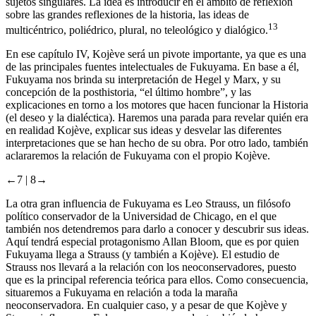
evolución de la Historia a partir de la teleología y con motores y
sujetos singulares. La idea es introducir en el ámbito de reflexión
sobre las grandes reflexiones de la historia, las ideas de
13
multicéntrico, poliédrico, plural, no teleológico y dialógico.
En ese capítulo IV, Kojève será un pivote importante, ya que es una
de las principales fuentes intelectuales de Fukuyama. En base a él,
Fukuyama nos brinda su interpretación de Hegel y Marx, y su
concepción de la posthistoria, “el último hombre”, y las
explicaciones en torno a los motores que hacen funcionar la Historia
(el deseo y la dialéctica). Haremos una parada para revelar quién era
en realidad Kojève, explicar sus ideas y desvelar las diferentes
interpretaciones que se han hecho de su obra. Por otro lado, también
aclararemos la relación de Fukuyama con el propio Kojève.
←7 |
8→
La otra gran influencia de Fukuyama es Leo Strauss, un filósofo
político conservador de la Universidad de Chicago, en el que
también nos detendremos para darlo a conocer y descubrir sus ideas.
Aquí tendrá especial protagonismo Allan Bloom, que es por quien
Fukuyama llega a Strauss (y también a Kojève). El estudio de
Strauss nos llevará a la relación con los neoconservadores, puesto
que es la principal referencia teórica para ellos. Como consecuencia,
situaremos a Fukuyama en relación a toda la maraña