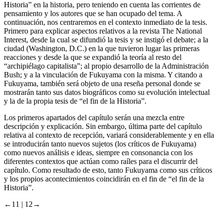
historia intelectual, donde se ha rastreado el concepto de “el fin de la
Historia” en la historia, pero teniendo en cuenta las corrientes de
pensamiento y los autores que se han ocupado del tema. A
continuación, nos centraremos en el contexto inmediato de la tesis.
Primero para explicar aspectos relativos a la revista
The National
Interest
, desde la cual se difundió la tesis y se instigó el debate; a la
ciudad (Washington, D.C.) en la que tuvieron lugar las primeras
reacciones y desde la que se expandió la teoría al resto del
“archipiélago capitalista”; al propio desarrollo de la Administración
Bush; y a la vinculación de Fukuyama con la misma. Y citando a
Fukuyama, también será objeto de una reseña personal donde se
mostrarán tanto sus datos biográficos como su evolución intelectual
y la de la propia tesis de “el fin de la Historia”.
Los primeros apartados del capítulo serán una mezcla entre
descripción y explicación. Sin embargo, última parte del capítulo
relativa al contexto de recepción, variará considerablemente y en ella
se introducirán tanto nuevos sujetos (los críticos de Fukuyama)
como nuevos análisis e ideas, siempre en consonancia con los
diferentes contextos que actúan como raíles para el discurrir del
capítulo. Como resultado de esto, tanto Fukuyama como sus críticos
y los propios acontecimientos coincidirán en el fin de “el fin de la
Historia”.
←11 |
12→