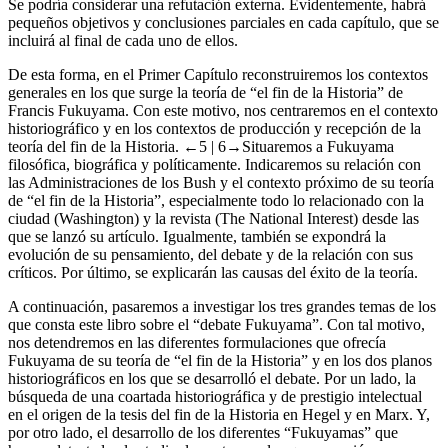
mostraremos la existencia de otras alternativas al fin de la Historia.
Se podría considerar una refutación externa. Evidentemente, habrá
pequeños objetivos y conclusiones parciales en cada capítulo, que se
incluirá al final de cada uno de ellos.
De esta forma, en el Primer Capítulo reconstruiremos los contextos
generales en los que surge la teoría de “el fin de la Historia” de
Francis Fukuyama. Con este motivo, nos centraremos en el contexto
historiográfico y en los contextos de producción y recepción de la
teoría del fin de la Historia.
←5 |
6→Situaremos a Fukuyama
filosófica, biográfica y políticamente. Indicaremos su relación con
las Administraciones de los Bush y el contexto próximo de su teoría
de “el fin de la Historia”, especialmente todo lo relacionado con la
ciudad (Washington) y la revista (
The National Interest
) desde las
que se lanzó su artículo. Igualmente, también se expondrá la
evolución de su pensamiento, del debate y de la relación con sus
críticos. Por último, se explicarán las causas del éxito de la teoría.
A continuación, pasaremos a investigar los tres grandes temas de los
que consta este libro sobre el “debate Fukuyama”. Con tal motivo,
nos detendremos en las diferentes formulaciones que ofrecía
Fukuyama de su teoría de “el fin de la Historia” y en los dos planos
historiográficos en los que se desarrolló el debate. Por un lado, la
búsqueda de una coartada historiográfica y de prestigio intelectual
en el origen de la tesis del fin de la Historia en Hegel y en Marx. Y,