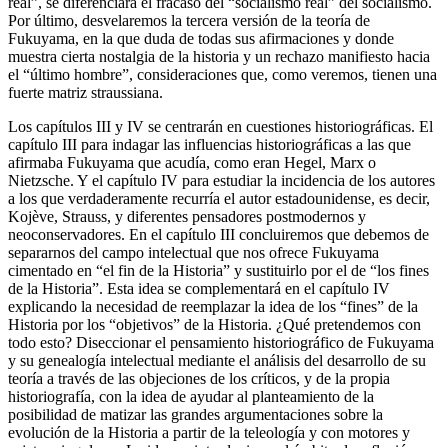
teoría de Fukuyama referida al
←6 |
7→“colapso del socialismo
real”, se diferenciará el fracaso del “socialismo real” del socialismo.
Por último, desvelaremos la tercera versión de la teoría de
Fukuyama, en la que duda de todas sus afirmaciones y donde
muestra cierta nostalgia de la historia y un rechazo manifiesto hacia
el “último hombre”, consideraciones que, como veremos, tienen una
fuerte matriz
straussiana
.
Los capítulos III y IV se centrarán en cuestiones historiográficas. El
capítulo III para indagar las influencias historiográficas a las que
afirmaba Fukuyama que acudía, como eran Hegel, Marx o
Nietzsche. Y el capítulo IV para estudiar la incidencia de los autores
a los que verdaderamente recurría el autor estadounidense, es decir,
Kojève, Strauss, y diferentes pensadores postmodernos y
neoconservadores. En el capítulo III concluiremos que debemos de
separarnos del campo intelectual que nos ofrece Fukuyama
cimentado en “el fin de la Historia” y sustituirlo por el de “los fines
de la Historia”. Esta idea se complementará en el capítulo IV
explicando la necesidad de reemplazar la idea de los “fines” de la
Historia por los “objetivos” de la Historia. ¿Qué pretendemos con
todo esto? Diseccionar el pensamiento historiográfico de Fukuyama
y su genealogía intelectual mediante el análisis del desarrollo de su
teoría a través de las objeciones de los críticos, y de la propia
historiografía, con la idea de ayudar al planteamiento de la
posibilidad de matizar las grandes argumentaciones sobre la