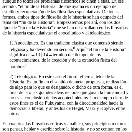
entiende por filosofía de la historia la filosofía crítica y analítica,
aunque no todos los problemas filosóficos se ciñen a ellas. En ese
sentido, “el fin de la Historia” de Fukuyama es un ejemplo de
estudio y recuperación de las filosofías especulativas. De todas
formas, ambos tipos de filosofía de la historia se han ocupado del
tema del “fin de la Historia”. Empezaremos por ahí, con los dos
tipos de “fin de la Historia” que se han desarrollado en las filosofías
de la historia especulativas: el apocalíptico y el teleológico.
1)
Apocalíptico
. Es una tradición clásica que comenzó siendo
6
religiosa y ha devenido en secular.
Aquí “el fin de la Historia”
significa el
←13 |
14→
término del tiempo, de los
acontecimientos, de la creación y de la extinción física del
7
hombre.
2)
Teleológico
. En este caso el fin se refiere al
telos
de la
Historia. Es un fin en el sentido de meta, propuesta, realización
de algo para lo que es designado, o dicho de otra forma, es el
final de la o las grandes ideas rectoras que guían la humanidad y
no es la conclusión de los acontecimientos. Un ejemplo claro de
estos fines es el de Fukuyama, con la direccionalidad hacia la
democracia liberal, y antes los de Hegel, Marx y Kojève, entre
otros.
En cuanto a las filosofías críticas y analítica, sus principios rectores