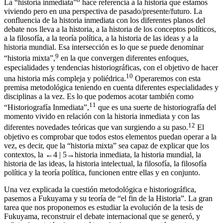
tanto el debate como la evolución de la misma teoría de Fukuyama.
8
La “historia inmediata”
hace referencia a la historia que estamos
viviendo pero en una perspectiva de pasado/presente/futuro. La
confluencia de la historia inmediata con los diferentes planos del
debate nos lleva a la historia, a la historia de los conceptos políticos,
a la filosofía, a la teoría política, a la historia de las ideas y a la
historia mundial. Esa intersección es lo que se puede denominar
9
“historia mixta”,
en la que convergen diferentes enfoques,
especialidades y tendencias historiográficas, con el objetivo de hacer
10
una historia más compleja y poliédrica.
Operaremos con esta
premisa metodológica teniendo en cuenta diferentes especialidades y
disciplinas a la vez. Es lo que podemos acotar también como
11
“Historiografía Inmediata”,
que es una suerte de historiografía del
momento vivido en relación con la historia inmediata y con las
12
diferentes novedades teóricas que van surgiendo a su paso.
El
objetivo es comprobar que todos estos elementos puedan operar a la
vez, es decir, que la “historia mixta” sea capaz de explicar que los
contextos, la
←4 |
5→
historia inmediata, la historia mundial, la
historia de las ideas, la historia intelectual, la filosofía, la filosofía
política y la teoría política, funcionen entre ellas y en conjunto.
Una vez explicada la cuestión metodológica e historiográfica,
pasemos a Fukuyama y su teoría de “el fin de la Historia”. La gran
tarea que nos proponemos es estudiar la evolución de la tesis de