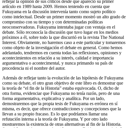
Fukuyama, reconstruir el debate internacional que se generó, y
reflejar la opinión de sus críticos desde que apareció su primer
artículo en 1989 hasta 2009. Hemos teniendo en cuenta que
Fukuyama en la discusión intervenía tanto como sujeto político
como intelectual. Desde un primer momento mostró un alto grado de
compromiso con su tiempo y con determinadas políticas
neoconservadoras. Fukuyama intentaba jugar con ventaja en el
debate. Sólo reconocía la discusión que tuvo lugar en los medios
próximos a él, sobre todo la que discurrió en la revista
The National
Interest
. Obviamente, no haremos caso a este particular y tomaremos
como objeto de la investigación el debate en general. Como hemos
adelantado, tendremos en cuenta todas las reflexiones, opiniones y
acontecimientos en relación a su interés, calidad e importancia
argumentativa o
acontecimental
, y nunca primando su país de
procedencia ni el nombre del autor.
Además de reflejar tanto la evolución de las hipótesis de Fukuyama
como su debate, el otro gran objetivo de este libro es demostrar que
la teoría de “el fin de la Historia” estaba equivocada. O, dicho de
otra forma, evidenciar que Fukuyama no tenía razón, pero de una
forma argumentativa, explicativa y analítica. Por un lado,
demostraremos que la propia tesis de Fukuyama es errónea en sí
misma, es decir, que ofrece contradicciones y concepciones que la
llevan a su propio fracaso. Es lo que podríamos llamar una
refutación interna a la teoría de Fukuyama. Y por otro lado