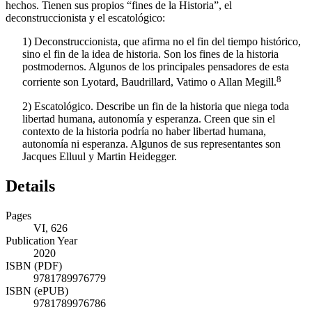
son pensar, hablar y escribir sobre la historia, y no se centran en los
hechos. Tienen sus propios “fines de la Historia”, el
deconstruccionista
y el
escatológico
:
1)
Deconstruccionista
, que afirma no el fin del tiempo histórico,
sino el fin de la idea de historia. Son los fines de la historia
postmodernos. Algunos de los principales pensadores de esta
8
corriente son Lyotard, Baudrillard, Vatimo o Allan Megill.
2)
Escatológico
. Describe un fin de la historia que niega toda
libertad humana, autonomía y esperanza. Creen que sin el
contexto de la historia podría no haber libertad humana,
autonomía ni esperanza. Algunos de sus representantes son
Jacques Elluul y Martin Heidegger.
Details
Pages
VI, 626
Publication Year
2020
ISBN (PDF)
9781789976779
ISBN (ePUB)