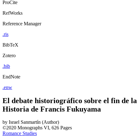
ProCite
RefWorks
Reference Manager
.ris
BibTeX
Zotero
.bib
EndNote
.enw
El debate historiográfico sobre el fin de la
Historia de Francis Fukuyama
by
Israel Sanmartín (Author)
©2020
Monographs
VI, 626 Pages
Romance Studies