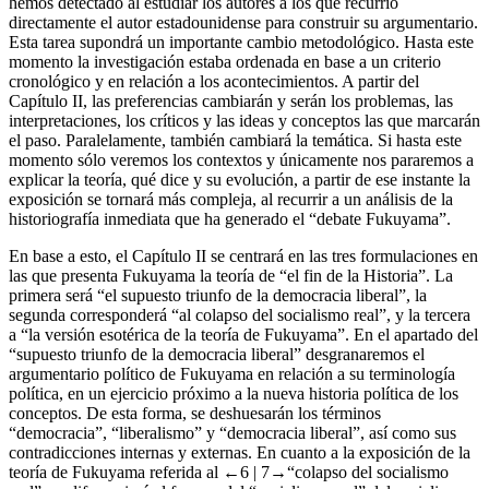
por otro lado, el desarrollo de los diferentes “Fukuyamas” que
hemos detectado al estudiar los autores a los que recurrió
directamente el autor estadounidense para construir su argumentario.
Esta tarea supondrá un importante cambio metodológico. Hasta este
momento la investigación estaba ordenada en base a un criterio
cronológico y en relación a los acontecimientos. A partir del
Capítulo II, las preferencias cambiarán y serán los problemas, las
interpretaciones, los críticos y las ideas y conceptos las que marcarán
el paso. Paralelamente, también cambiará la temática. Si hasta este
momento sólo veremos los contextos y únicamente nos pararemos a
explicar la teoría, qué dice y su evolución, a partir de ese instante la
exposición se tornará más compleja, al recurrir a un análisis de la
historiografía inmediata que ha generado el “debate Fukuyama”.
En base a esto, el Capítulo II se centrará en las tres formulaciones en
las que presenta Fukuyama la teoría de “el fin de la Historia”. La
primera será “el supuesto triunfo de la democracia liberal”, la
segunda corresponderá “al colapso del socialismo real”, y la tercera
a “la versión esotérica de la teoría de Fukuyama”. En el apartado del
“supuesto triunfo de la democracia liberal” desgranaremos el
argumentario político de Fukuyama en relación a su terminología
política, en un ejercicio próximo a la nueva historia política de los
conceptos. De esta forma, se deshuesarán los términos
“democracia”, “liberalismo” y “democracia liberal”, así como sus
contradicciones internas y externas. En cuanto a la exposición de la