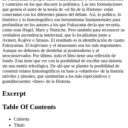
de Fukuyama, el propio autor estadounidense y los acontecimientos
y contextos en los que discurre la polémica. Las tres formulaciones
que genera el autor de la teoría de «el fin de la Historia» están
conectadas con los diferentes planos del debate. Así, lo político, lo
histórico y lo historiográfico son herramientas fundamentales para
profundizar en los autores a los que Fukuyama decía que recurría,
como eran Hegel, Marx y Nietzche. Pero también para reconocer su
verdadera ascendencia intelectual, que lo localizaban junto a
Avineri, Kojève o Strauss. El resultado es la identificación de cuatro
Fukuyamas. El kojéviano y el straussiano son los más importantes.
Aunque no debemos de desdeñar al postmoderno y al
neoconservador. Por último, todo el libro tiene una reflexión de
fondo. Esta tiene que ver con la posibilidad de escribir una historia
sin una matriz teleológica. De ahí que se plantee la posibilidad de
construir relatos historiográficos en base a «objetivos» de la historia
móviles y plurales, que sustituirían a los más especulativos y
grandilocuentes «fines» de la Historia.
Excerpt
Table Of Contents
Cubierta