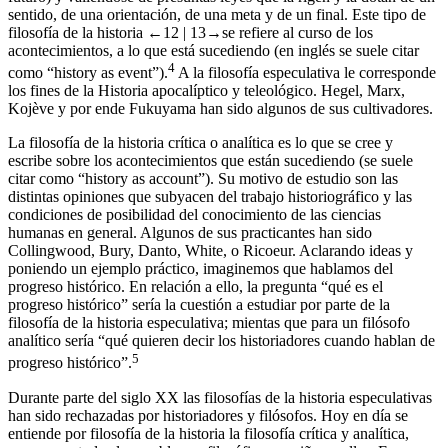
futuro) y valiéndose de presuntas leyes que la rigen y la dotan de un
sentido, de una orientación, de una meta y de un final. Este tipo de
filosofía de la historia
←12 |
13→
se refiere al curso de los
acontecimientos, a lo que está sucediendo (en inglés se suele citar
4
como “history as event”).
A la filosofía especulativa le corresponde
los fines de la Historia apocalíptico y teleológico. Hegel, Marx,
Kojève y por ende Fukuyama han sido algunos de sus cultivadores.
La filosofía de la historia crítica o analítica es lo que se cree y
escribe sobre los acontecimientos que están sucediendo (se suele
citar como “history as account”). Su motivo de estudio son las
distintas opiniones que subyacen del trabajo historiográfico y las
condiciones de posibilidad del conocimiento de las ciencias
humanas en general. Algunos de sus practicantes han sido
Collingwood, Bury, Danto, White, o Ricoeur. Aclarando ideas y
poniendo un ejemplo práctico, imaginemos que hablamos del
progreso histórico. En relación a ello, la pregunta “qué es el
progreso histórico” sería la cuestión a estudiar por parte de la
filosofía de la historia especulativa; mientas que para un filósofo
analítico sería “qué quieren decir los historiadores cuando hablan de
5
progreso histórico”.
Durante parte del siglo XX las filosofías de la historia especulativas
han sido rechazadas por historiadores y filósofos. Hoy en día se