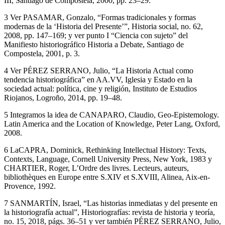
y theory of knowing”,
Actas II Congreso Historia a Debate
, Tomo
III, Santiago de Compostela, 2000, pp. 23–29.
3
Ver PASAMAR, Gonzalo, “Formas tradicionales y formas
modernas de la ‘Historia del Presente’”,
Historia social
, no. 62,
2008, pp. 147–169; y ver punto I “Ciencia con sujeto” del
Manifiesto historiográfico Historia a Debate
, Santiago de
Compostela, 2001, p. 3.
4
Ver PÉREZ SERRANO, Julio, “La Historia Actual como
tendencia historiográfica” en AA.VV, Iglesia y
Estado en la
sociedad actual: política, cine y religión
, Instituto de Estudios
Riojanos, Logroño, 2014, pp. 19–48.
5
Integramos la idea de CANAPARO, Claudio,
Geo-Epistemology.
Latin America and the Location of Knowledge
, Peter Lang, Oxford,
2008.
6
LaCAPRA, Dominick,
Rethinking Intellectual History: Texts,
Contexts, Language
, Cornell University Press, New York, 1983 y
CHARTIER, Roger,
L’Ordre des livres. Lecteurs, auteurs,
bibliothèques en Europe entre S.XIV et S.XVIII
, Alinea, Aix-en-
Provence, 1992.
7
SANMARTÍN, Israel, “Las historias inmediatas y del presente en
la historiografía actual”,
Historiografías: revista de historia y teoría
,