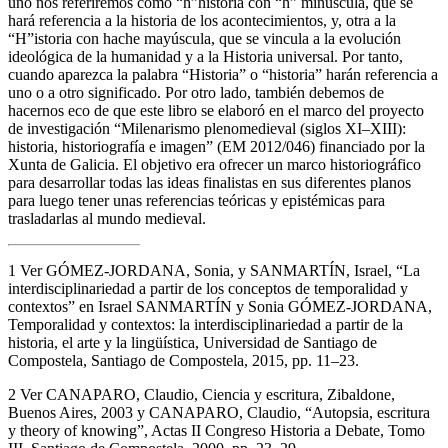
de precisar que haremos referencia a dos conceptos de historia. A
uno nos referiremos como “h”historia con “h” minúscula, que se
hará referencia a la historia de los acontecimientos, y, otra a la
“H”istoria con hache mayúscula, que se vincula a la evolución
ideológica de la humanidad y a la Historia universal. Por tanto,
cuando aparezca la palabra “Historia” o “historia” harán referencia a
uno o a otro significado. Por otro lado, también debemos de
hacernos eco de que este libro se elaboró en el marco del proyecto
de investigación “Milenarismo plenomedieval (siglos XI–XIII):
historia, historiografía e imagen” (EM 2012/046) financiado por la
Xunta de Galicia. El objetivo era ofrecer un marco historiográfico
para desarrollar todas las ideas finalistas en sus diferentes planos
para luego tener unas referencias teóricas y epistémicas para
trasladarlas al mundo medieval.
1
Ver GÓMEZ-JORDANA, Sonia, y SANMARTÍN, Israel, “La
interdisciplinariedad a partir de los conceptos de temporalidad y
contextos” en Israel SANMARTÍN y Sonia GÓMEZ-JORDANA,
Temporalidad y contextos: la interdisciplinariedad a partir de la
historia, el arte y la lingüística
, Universidad de Santiago de
Compostela, Santiago de Compostela, 2015, pp. 11–23.
2
Ver CANAPARO, Claudio,
Ciencia y escritura
, Zibaldone,
Buenos Aires, 2003 y CANAPARO, Claudio, “Autopsia, escritura