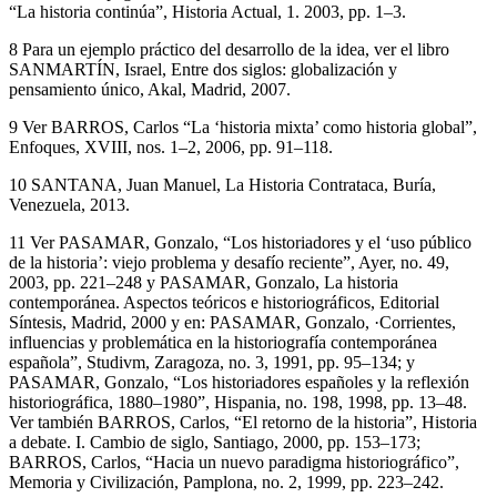
no. 15, 2018, págs. 36–51 y ver también PÉREZ SERRANO, Julio,
“La historia continúa”,
Historia Actual
, 1. 2003, pp. 1–3.
8
Para un ejemplo práctico del desarrollo de la idea, ver el libro
SANMARTÍN, Israel,
Entre dos siglos: globalización y
pensamiento único
, Akal, Madrid, 2007.
9
Ver BARROS, Carlos “La ‘historia mixta’ como historia global”,
Enfoques
, XVIII, nos. 1–2, 2006, pp. 91–118.
10
SANTANA, Juan Manuel,
La Historia Contrataca
, Buría,
Venezuela, 2013.
11
Ver PASAMAR, Gonzalo, “Los historiadores y el ‘uso público
de la historia’: viejo problema y desafío reciente”,
Ayer
, no. 49,
2003, pp. 221–248 y PASAMAR, Gonzalo,
La historia
contemporánea. Aspectos teóricos e historiográficos
, Editorial
Síntesis, Madrid, 2000 y en: PASAMAR, Gonzalo, ·Corrientes,
influencias y problemática en la historiografía contemporánea
española”,
Studivm
, Zaragoza, no. 3, 1991, pp. 95–134; y
PASAMAR, Gonzalo, “Los historiadores españoles y la reflexión
historiográfica, 1880–1980”,
Hispania
, no. 198, 1998, pp. 13–48.
Ver también BARROS, Carlos, “El retorno de la historia”,
Historia
a debate. I. Cambio de siglo
, Santiago, 2000, pp. 153–173;
BARROS, Carlos, “Hacia un nuevo paradigma historiográfico”,