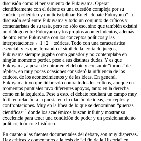
elementos para complementarlo y ser capaces de explicar tanto la
discusión como el pensamiento de Fukuyama. Operar
científicamente con el debate es una cuestión compleja por su
carácter poliédrico y multidisciplinar. En el “debate Fukuyama” la
discusión será entre Fukuyama y todo un conjunto de críticos y
comentaristas de su tesis, pero no sólo eso, sino que también existirá
un diálogo entre Fukuyama y los propios acontecimientos, además
de otro entre Fukuyama con los conceptos políticos y las
interpretaciones
←1 |
2→
teóricas. Todo con una característica
esencial, y es que, tomando el símil de la teoría de juegos,
Fukuyama siempre jugaba como ganador y no contemplaba en
ningún momento perder, pese a sus distintas dudas. Y es que
Fukuyama, a pesar de entrar en el debate y consumir “turnos” de
réplica, en muy pocas ocasiones consideró la influencia de los
críticos, de los acontecimientos y de las ideas. En general,
Fukuyama tuvo que lidiar solo contra todos los críticos, aunque en
momentos puntuales tuvo diferentes apoyos, tanto en la derecha
como en la izquierda. Pese a esto, el debate resultará un campo muy
fértil en relación a la puesta en circulación de ideas, conceptos y
confrontaciones. Muy en la línea de lo que se denominan “guerras
2
científicas”
donde los académicos buscan influir y mostrar su
excelencia para tener una condición de poder y un posicionamiento
político, teórico e histórico.
En cuanto a las fuentes documentales del debate, son muy dispersas.