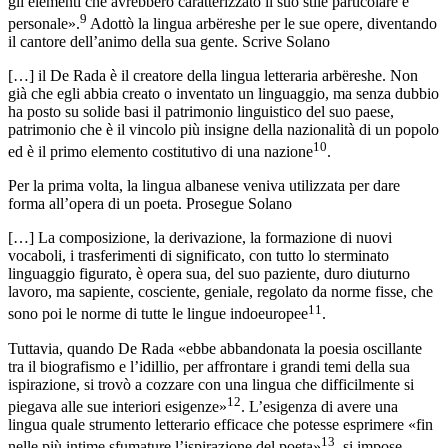
gli elementi che avrebbero caratterizzato il suo stile particolare e
9
personale».
Adottò la lingua arbëreshe per le sue opere, diventando
il cantore dell’animo della sua gente. Scrive Solano
[…] il De Rada è il creatore della lingua letteraria arbëreshe. Non
già che egli abbia creato o inventato un linguaggio, ma senza dubbio
ha posto su solide basi il patrimonio linguistico del suo paese,
patrimonio che è il vincolo più insigne della nazionalità di un popolo
10
ed è il primo elemento costitutivo di una nazione
.
Per la prima volta, la lingua albanese veniva utilizzata per dare
forma all’opera di un poeta. Prosegue Solano
[…] La composizione, la derivazione, la formazione di nuovi
vocaboli, i trasferimenti di significato, con tutto lo sterminato
linguaggio figurato, è opera sua, del suo paziente, duro diuturno
lavoro, ma sapiente, cosciente, geniale, regolato da norme fisse, che
11
sono poi le norme di tutte le lingue indoeuropee
.
Tuttavia, quando De Rada «ebbe abbandonata la poesia oscillante
tra il biografismo e l’idillio, per affrontare i grandi temi della sua
ispirazione, si trovò a cozzare con una lingua che difficilmente si
12
piegava alle sue interiori esigenze»
. L’esigenza di avere una
lingua quale strumento letterario efficace che potesse esprimere «fin
13
nelle più intime sfumature l’ispirazione del poeta»
, si impose.