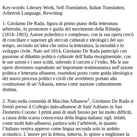
Key-words:
Literary Work
,
Self-Translation
,
Italian Translation
,
Arbëresh Language
,
Rewriting
1. Girolamo De Rada, figura di primo piano della letteratura
arbëreshe, fu promotore e guida del movimento della
Rilindja
(1814–1903). Autore poliedrico e complesso, con la sua opera cercò
di conciliare e superare gli steccati culturali e ideologici del suo
tempo, secondo un’idea che univa la letteratura, la moralità e lo
sviluppo civile. Nato nel 1814, Girolamo De Rada partecipò con
passione al dibattito politico culturale dell’Italia risorgimentale, con
le sue azioni e i suoi scritti, subendo il carcere e l’esilio. Ma le sue
opere divennero soprattutto un’importante testimonianza nell’azione
politica e letteraria albanese, essendosi posto come guida ideologica
dei nuovi processi politici e civili che avrebbero portato alla
costituzione di un’Albania, intesa come nazione culturalmente
distinta.
1
2. Nato nella comunità di Macchia Albanese
, Girolamo De Rada si
formò presso il Collegio italo-albanese di Sant’Adriano in San
Demetrio Corone. I primi anni di studi furono per lui molto difficili,
a causa della scarsa conoscenza della lingua italiana: egli, infatti,
come molti italo-albanesi, parlava solo l’arbëresh, in quanto
l’italiano veniva appreso come lingua seconda solo in ambito
scolastico. L’amore
per la lettura, tuttavia, lo spinse a migliorare la