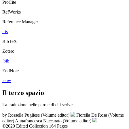
ProCite
RefWorks
Reference Manager
.ris
BibTeX
Zotero
.bib
EndNote
.enw
Il terzo spazio
La traduzione nelle parole di chi scrive
by
Rossella Pugliese (Volume editor)
Fiorella De Rosa (Volume
editor)
Annafrancesca Naccarato (Volume editor)
©2020
Edited Collection
164 Pages