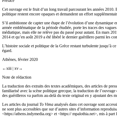
Préface
Cet ouvrage est le fruit d’un long travail parcourant les années 2010. En
politique restent encore opaques et demandent un effort supplémentair
S’il ambitionne de capter une étape de l’évolution d’une dynamique en c
armée emblématique de la période étudiée, porte les traces des vagues
médiatique, mais elle ne relève pas du passé pour autant. En mars 2019 
2014 et qu’en août 2019 a été libéré le dernier guérillero parmi les 
L’histoire sociale et politique de la Grèce restant turbulente jusqu’à c
égard.
Athènes, février 2020
←xiii |
xv→
Note
de rédaction
La traduction des extraits des textes académiques, des articles de press
familiarisé avec la scène politique grecque, la traduction de l’ouvrage e
des guérilleros va parfois au-delà du texte original en y ajoutant des 
Les articles du journal
To Vima
analysés dans cet ouvrage sont accessib
ne sont plus accessibles que sur d’autres sites d’information reproduisan
<
https://athens.indymedia.org
> et <
https:// mpalothia.net
>, mis à part