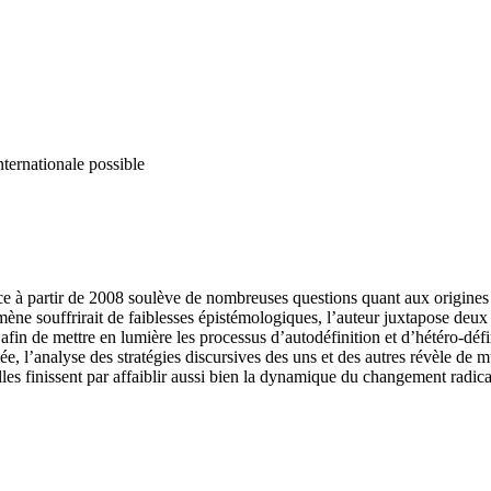
nternationale possible
 à partir de 2008 soulève de nombreuses questions quant aux origines et
ène souffrirait de faiblesses épistémologiques, l’auteur juxtapose deu
 afin de mettre en lumière les processus d’autodéfinition et d’hétéro-déf
e, l’analyse des stratégies discursives des uns et des autres révèle de mu
les finissent par affaiblir aussi bien la dynamique du changement radical 