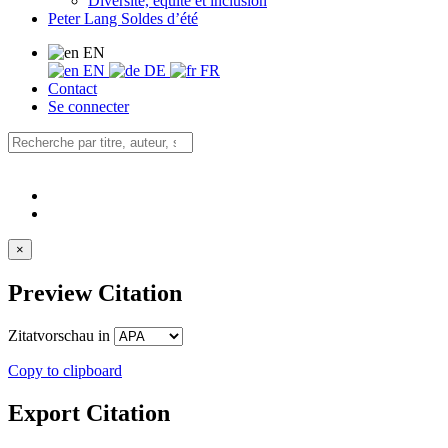
Diversité, équité et inclusion
Peter Lang Soldes d’été
EN
EN
DE
FR
Contact
Se connecter
×
Preview Citation
Zitatvorschau in
Copy to clipboard
Export Citation