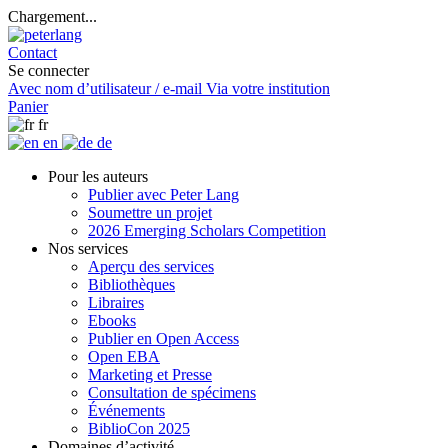
Chargement...
Contact
Se connecter
Avec nom d’utilisateur / e-mail
Via votre institution
Panier
fr
en
de
Pour les auteurs
Publier avec Peter Lang
Soumettre un projet
2026 Emerging Scholars Competition
Nos services
Aperçu des services
Bibliothèques
Libraires
Ebooks
Publier en Open Access
Open EBA
Marketing et Presse
Consultation de spécimens
Événements
BiblioCon 2025
Domaines d’activité