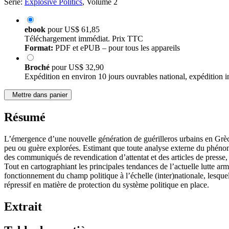
Série:
Explosive Politics
, Volume 2
ebook
pour
US$ 61,85
Téléchargement immédiat. Prix TTC
Format:
PDF et ePUB – pour tous les appareils
Broché
pour
US$ 32,90
Expédition en environ 10 jours ouvrables national, expédition i
Mettre dans panier
Résumé
L’émergence d’une nouvelle génération de guérilleros urbains en Grèce
peu ou guère explorées. Estimant que toute analyse externe du phénom
des communiqués de revendication d’attentat et des articles de presse,
Tout en cartographiant les principales tendances de l’actuelle lutte armé
fonctionnement du champ politique à l’échelle (inter)nationale, lesquel
répressif en matière de protection du système politique en place.
Extrait