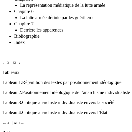
La représentation médiatique de la lutte armée
Chapitre 6
La lutte armée définie par les guérilleros
Chapitre 7
Derrière les apparences
Bibliographie
Index
←x |
xi→
Tableaux
Τableau
1:
Répartition des textes par positionnement idéologique
Τableau
2:
Positionnement idéologique de l’anarchisme individualiste
Τableau
3:
Critique anarchiste individualiste envers la société
Τableau
4:
Critique anarchiste individualiste envers l’État
←xi |
xiii→