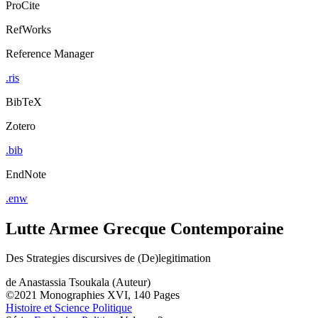
ProCite
RefWorks
Reference Manager
.ris
BibTeX
Zotero
.bib
EndNote
.enw
Lutte Armee Grecque Contemporaine
Des Strategies discursives de (De)legitimation
de
Anastassia Tsoukala (Auteur)
©2021
Monographies
XVI, 140 Pages
Histoire et Science Politique