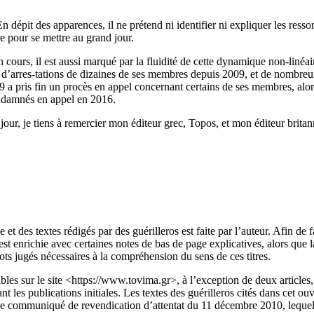
 dépit des apparences, il ne prétend ni identifier ni expliquer les ressort
e pour se mettre au grand jour.
ours, il est aussi marqué par la fluidité de cette dynamique non-linéaire
 d’arres-tations de dizaines de ses membres depuis 2009, et de nombreu
a pris fin un procès en appel concernant certains de ses membres, alors 
condamnés en appel en 2016.
e jour, je tiens à remercier mon éditeur grec, Topos, et mon éditeur brit
e et des textes rédigés par des guérilleros est faite par l’auteur. Afin de
st enrichie avec certaines notes de bas de page explicatives, alors que la 
mots jugés nécessaires à la compréhension du sens de ces titres.
les sur le site <
https://www.tovima.gr
>, à l’exception de deux article
t les publications initiales. Les textes des guérilleros cités dans cet ouv
 le communiqué de revendication d’attentat du 11 décembre 2010, lequel a 