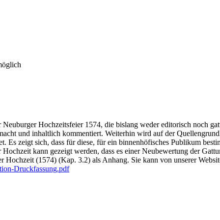
möglich
r Neuburger Hochzeitsfeier 1574, die bislang weder editorisch noch ga
acht und inhaltlich kommentiert. Weiterhin wird auf der Quellengrundl
et. Es zeigt sich, dass für diese, für ein binnenhöfisches Publikum bes
r Hochzeit kann gezeigt werden, dass es einer Neubewertung der Gattu
er Hochzeit (1574) (Kap. 3.2) als Anhang. Sie kann von unserer Websi
tion-Druckfassung.pdf