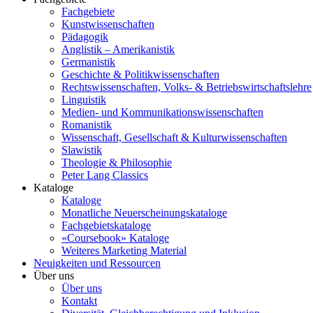
Fachgebiete
Kunstwissenschaften
Pädagogik
Anglistik – Amerikanistik
Germanistik
Geschichte & Politikwissenschaften
Rechtswissenschaften, Volks- & Betriebswirtschaftslehre
Linguistik
Medien- und Kommunikationswissenschaften
Romanistik
Wissenschaft, Gesellschaft & Kulturwissenschaften
Slawistik
Theologie & Philosophie
Peter Lang Classics
Kataloge
Kataloge
Monatliche Neuerscheinungskataloge
Fachgebietskataloge
«Coursebook» Kataloge
Weiteres Marketing Material
Neuigkeiten und Ressourcen
Über uns
Über uns
Kontakt