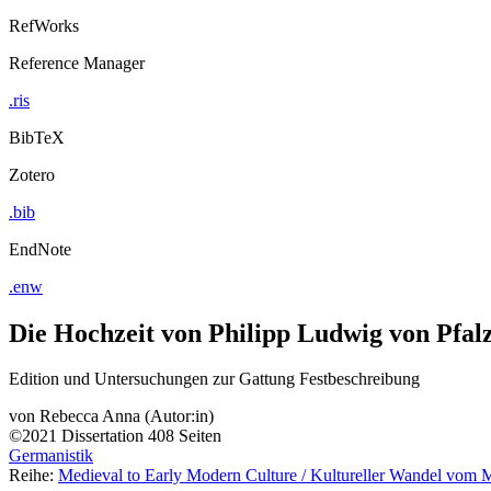
RefWorks
Reference Manager
.ris
BibTeX
Zotero
.bib
EndNote
.enw
Die Hochzeit von Philipp Ludwig von Pfal
Edition und Untersuchungen zur Gattung Festbeschreibung
von
Rebecca Anna (Autor:in)
©2021
Dissertation
408 Seiten
Germanistik
Reihe:
Medieval to Early Modern Culture / Kultureller Wandel vom Mi