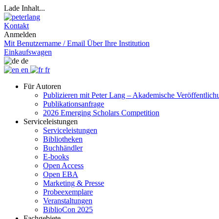
Lade Inhalt...
Kontakt
Anmelden
Mit Benutzername / Email
Über Ihre Institution
Einkaufswagen
de
en
fr
Für Autoren
Publizieren mit Peter Lang – Akademische Veröffentlic
Publikationsanfrage
2026 Emerging Scholars Competition
Serviceleistungen
Serviceleistungen
Bibliotheken
Buchhändler
E-books
Open Access
Open EBA
Marketing & Presse
Probeexemplare
Veranstaltungen
BiblioCon 2025
Fachgebiete