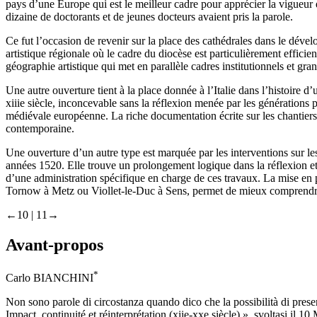
pays d’une Europe qui est le meilleur cadre pour apprécier la vigueur 
dizaine de doctorants et de jeunes docteurs avaient pris la parole.
Ce fut l’occasion de revenir sur la place des cathédrales dans le dével
artistique régionale où le cadre du diocèse est particulièrement effic
géographie artistique qui met en parallèle cadres institutionnels et gr
Une autre ouverture tient à la place donnée à l’Italie dans l’histoire d’
xiii
e
siècle, inconcevable sans la réflexion menée par les générations pr
médiévale européenne. La riche documentation écrite sur les chantier
contemporaine.
Une ouverture d’un autre type est marquée par les interventions sur l
années 1520. Elle trouve un prolongement logique dans la réflexion e
d’une administration spécifique en charge de ces travaux. La mise en
Tornow à Metz ou Viollet-le-Duc à Sens, permet de mieux comprendre, av
←10 |
11→
Avant-propos
*
Carlo BIANCHINI
Non sono parole di circostanza quando dico che la possibilità di presen
Impact, continuité et réinterprétation (
xii
e
-
xx
e
siècle) », svoltasi il 