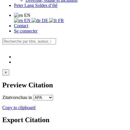
Diversité, équité et inclusion
Peter Lang Soldes d’été
EN
EN
DE
FR
Contact
Se connecter
×
Preview Citation
Zitatvorschau in
Copy to clipboard
Export Citation