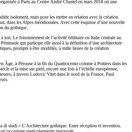
es organisée à Paris au Centre André Chastel en mars 2018 où une
dide isolement, mais pour les mettre en relation avec la création
brun, dans les Alpes méridionales. Avec cette esquisse d’une nouvelle
ion du gothique.
 tort. Le foisonnement de l’activité édilitaire en Italie centrale au
Péninsule qui participe elle aussi à la définition d’une architecture
iques, prompts à être modifiés, à mille lieues de la création
en Âge, à Pérouse à la fin du Quattrocento comme à Poitiers dans les
siècle et la mise sur pied, encore une fois à l’échelle européenne,
ieures, à travers Ludovic Vitet dans le nord de la France, Paul
eurs.
ta di studi « L’Architecture gothique. Entre réception et invention.
e un’occasione particolarmente piacevole.