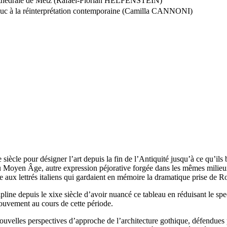
la cathédrale de Metz (Rafael-Florian HELFENSTEIN)
e-Duc à la réinterprétation contemporaine (Camilla CANNONI)
e
siècle pour désigner l’art depuis la fin de l’Antiquité jusqu’à ce qu’il
rt du Moyen Âge, autre expression péjorative forgée dans les mêmes mili
e aux lettrés italiens qui gardaient en mémoire la dramatique prise de 
cipline depuis le
xix
e
siècle d’avoir nuancé ce tableau en réduisant le s
ouvement au cours de cette période.
ouvelles perspectives d’approche de l’architecture gothique, défendues 