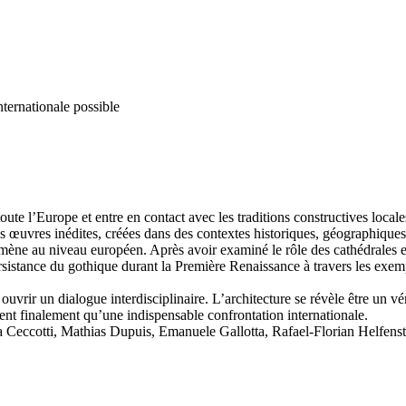
nternationale possible
toute l’Europe et entre en contact avec les traditions constructives local
 œuvres inédites, créées dans des contextes historiques, géographiques et
mène au niveau européen. Après avoir examiné le rôle des cathédrales e
ersistance du gothique durant la Première Renaissance à travers les exe
ouvrir un dialogue interdisciplinaire. L’architecture se révèle être un v
ent finalement qu’une indispensable confrontation internationale.
 Ceccotti, Mathias Dupuis, Emanuele Gallotta, Rafael-Florian Helfens