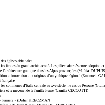
 des églises abbatiales
es limites du grand archidiaconé. Les piliers alternés entre adoption e
 de l’architecture gothique dans les Alpes provençales (Mathias DUPUIS
 tradition et innovation aux origines d’un gothique régional (Emanuele
t française
ans les communes d’Italie centrale au xve siècle : le cas de Pérouse (G
oitiers et le mécénat de la famille Fumé (Camilla CECCOTTI)
n
e », « lumière » (Didier KRECZMAN)