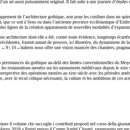
d’un art aussi puissamment original. Il fait suite à une journée d’étud
oppement de l’architecture gothique, non pour les confiner dans un splen
ient, que ce soit à Sens ou dans l’ancienne province ecclésiastique d’Em
andes lignes de la création apparaissent de nouvelles modalités d’expans
une architecture dont elle a été, contre toute évidence, longtemps écartée à
écédentes, fournit autant de preuves, ici illustrées, du dynamisme de la 
s
←9 |
10→
italiens nous offre une vision nuancée des chantiers, pragmat
es persistances du gothique au-delà des limites conventionnelles du Moy
t les restaurations menées sur les monuments médiévaux depuis le
xix
e
 perspective des opérations menées au
xix
e
siècle avec les périodes antér
ec le recul critique nécessaire, la culture et les ambitions de ces act
tare il volume che raccoglie i contributi proposti nel corso della giorna
10 Marzo 2018 a Parigi presso il Centre André Chastel, rappresenta per m