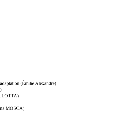
t adaptation (Émilie Alexandre)
)
 GALLOTTA)
iuliana MOSCA)