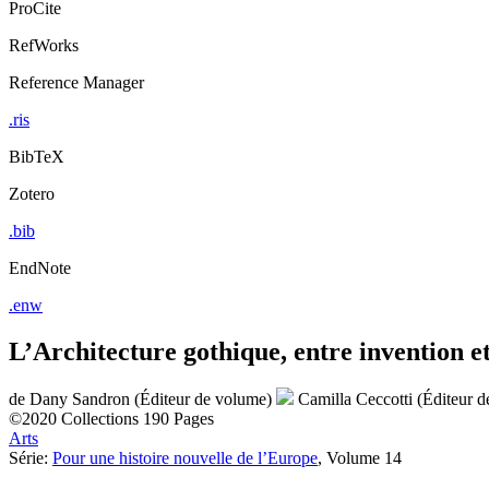
ProCite
RefWorks
Reference Manager
.ris
BibTeX
Zotero
.bib
EndNote
.enw
L’Architecture gothique, entre invention e
de
Dany Sandron (Éditeur de volume)
Camilla Ceccotti (Éditeur 
©2020
Collections
190 Pages
Arts
Série:
Pour une histoire nouvelle de l’Europe
, Volume 14