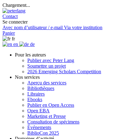
Chargement...
Contact
Se connecter
Avec nom d’utilisateur / e-mail
Via votre institution
Panier
fr
en
de
Pour les auteurs
Publier avec Peter Lang
Soumettre un projet
2026 Emerging Scholars Competition
Nos services
Aperçu des services
Bibliothèques
Libraires
Ebooks
Publier en Open Access
Open EBA
Marketing et Presse
Consultation de spécimens
Événements
BiblioCon 2025
Domaines d’activité