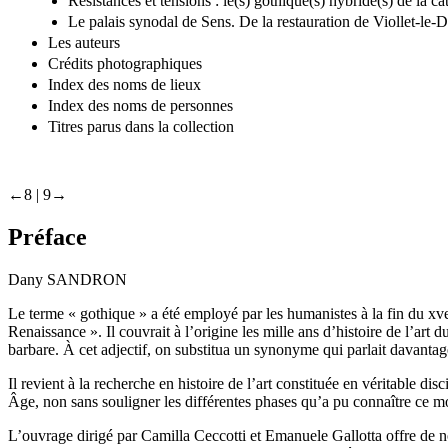
Résistances et tensions : le(s) gothique(s) hybride(s) de 
Le palais synodal de Sens. De la restauration de Viollet-l
Les auteurs
Crédits photographiques
Index des noms de lieux
Index des noms de personnes
Titres parus dans la collection
←8 |
9→
Préface
Dany SANDRON
Le terme « gothique » a été employé par les humanistes à la fin du
xv
Renaissance ». Il couvrait à l’origine les mille ans d’histoire de l’a
barbare. À cet adjectif, on substitua un synonyme qui parlait davantag
Il revient à la recherche en histoire de l’art constituée en véritable dis
Âge, non sans souligner les différentes phases qu’a pu connaître ce m
L’ouvrage dirigé par Camilla Ceccotti et Emanuele Gallotta offre de n