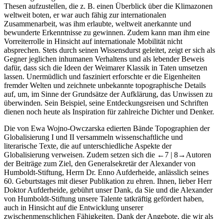
Thesen aufzustellen, die z. B. einen Überblick über die Klimazonen
weltweit boten, er war auch fähig zur internationalen
Zusammenarbeit, was ihm erlaubte, weltweit anerkannte und
bewunderte Erkenntnisse zu gewinnen. Zudem kann man ihm eine
Vorreiterrolle in Hinsicht auf internationale Mobilität nicht
absprechen. Stets durch seinen Wissensdurst geleitet, zeigt er sich als
Gegner jeglichen inhumanen Verhaltens und als lebender Beweis
dafür, dass sich die Ideen der Weimarer Klassik in Taten umsetzen
lassen. Unermüdlich und fasziniert erforschte er die Eigenheiten
fremder Welten und zeichnete unbekannte topographische Details
auf, um, im Sinne der Grundsätze der Aufklärung, das Unwissen zu
überwinden. Sein Beispiel, seine Entdeckungsreisen und Schriften
dienen noch heute als Inspiration für zahlreiche Dichter und Denker.
Die von Ewa Wojno-Owczarska edierten Bände
Topographien der
Globalisierung I und II
versammeln wissenschaftliche und
literarische Texte, die auf unterschiedliche Aspekte der
Globalisierung verweisen. Zudem setzen sich die
←7 |
8→
Autoren
der Beiträge zum Ziel, den Generalsekretär der Alexander von
Humboldt-Stiftung, Herrn Dr. Enno Aufderheide, anlässlich seines
60. Geburtstages mit dieser Publikation zu ehren. Ihnen, lieber Herr
Doktor Aufderheide, gebührt unser Dank, da Sie und die Alexander
von Humboldt-Stiftung unsere Talente tatkräftig gefördert haben,
auch in Hinsicht auf die Entwicklung unserer
zwischenmenschlichen Fähigkeiten. Dank der Angebote, die wir als