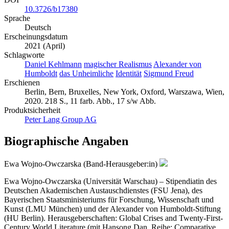
10.3726/b17380
Sprache
Deutsch
Erscheinungsdatum
2021 (April)
Schlagworte
Daniel Kehlmann
magischer Realismus
Alexander von
Humboldt
das Unheimliche
Identität
Sigmund Freud
Erschienen
Berlin, Bern, Bruxelles, New York, Oxford, Warszawa, Wien,
2020. 218 S., 11 farb. Abb., 17 s/w Abb.
Produktsicherheit
Peter Lang Group AG
Biographische Angaben
Ewa Wojno-Owczarska (Band-Herausgeber:in)
Ewa Wojno-Owczarska (Universität Warschau) – Stipendiatin des
Deutschen Akademischen Austauschdienstes (FSU Jena), des
Bayerischen Staatsministeriums für Forschung, Wissenschaft und
Kunst (LMU München) und der Alexander von Humboldt-Stiftung
(HU Berlin). Herausgeberschaften: Global Crises and Twenty-First-
Century World Literature (mit Hansong Dan, Reihe: Comparative