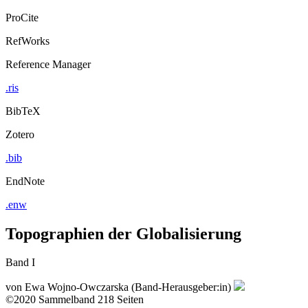
ProCite
RefWorks
Reference Manager
.ris
BibTeX
Zotero
.bib
EndNote
.enw
Topographien der Globalisierung
Band I
von
Ewa Wojno-Owczarska (Band-Herausgeber:in)
©2020
Sammelband
218 Seiten