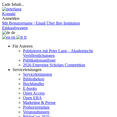
Lade Inhalt...
Kontakt
Anmelden
Mit Benutzername / Email
Über Ihre Institution
Einkaufswagen
de
en
fr
Für Autoren
Publizieren mit Peter Lang – Akademische
Veröffentlichungen
Publikationsanfrage
2026 Emerging Scholars Competition
Serviceleistungen
Serviceleistungen
Bibliotheken
Buchhändler
E-books
Open Access
Open EBA
Marketing & Presse
Probeexemplare
Veranstaltungen
BiblioCon 2025