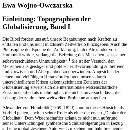
Ewa Wojno-Owczarska
Einleitung:
Topographien der
Globalisierung
, Band I
Die Bibel fordert uns auf, unsere Begabungen nach Kräften zu
entfalten und uns nicht nutzlosem Zeitvertreib hinzugeben. Auch die
Philosophie der Epoche der Aufklärung, in der Alexander von
Humboldt wirkte, verlangt die Befreiung des Menschen „aus seiner
1
selbstverschuldeten Unmündigkeit“.
Sie ist der Versuch, den
Menschen aus geistiger und politischer Bevormundung zu befreien
und Unwissen und Aberglauben zu überwinden. Angesichts der
neuen und vielfältigen Herausforderungen unseres durch
unterschiedlichste Krisen gekennzeichneten Zeitalters der
Globalisierung erweist sich die internationale wissenschaftliche
Zusammenarbeit als unabdingbar, die nichts unversucht lässt, die
Lösung der zahlreichen weltweiten Probleme anzugehen.
Alexander von Humboldt (1769–1859) kann in dieser Hinsicht als
Vorbild gelten, auch in seiner Rolle als einer der ersten „Denker der
Globalität“: Dem Wissenschaftler gelang es nicht nur, aufgrund
seiner Untersuchungen synthetische Schlussfolgerungen in Bezug
auf eine global gesehene Naturwelt zu ziehen und bahnbrechende