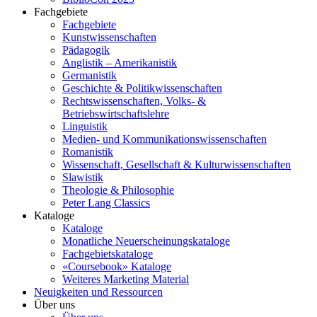
Fachgebiete
Fachgebiete
Kunstwissenschaften
Pädagogik
Anglistik – Amerikanistik
Germanistik
Geschichte & Politikwissenschaften
Rechtswissenschaften, Volks- &
Betriebswirtschaftslehre
Linguistik
Medien- und Kommunikationswissenschaften
Romanistik
Wissenschaft, Gesellschaft & Kulturwissenschaften
Slawistik
Theologie & Philosophie
Peter Lang Classics
Kataloge
Kataloge
Monatliche Neuerscheinungskataloge
Fachgebietskataloge
«Coursebook» Kataloge
Weiteres Marketing Material
Neuigkeiten und Ressourcen
Über uns