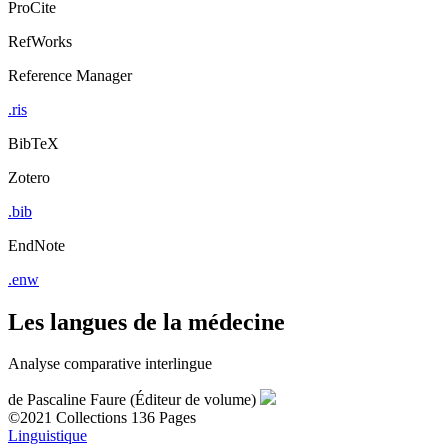
ProCite
RefWorks
Reference Manager
.ris
BibTeX
Zotero
.bib
EndNote
.enw
Les langues de la médecine
Analyse comparative interlingue
de
Pascaline Faure (Éditeur de volume)
©2021
Collections
136 Pages
Linguistique