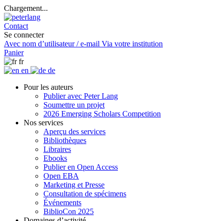
Chargement...
Contact
Se connecter
Avec nom d’utilisateur / e-mail
Via votre institution
Panier
fr
en
de
Pour les auteurs
Publier avec Peter Lang
Soumettre un projet
2026 Emerging Scholars Competition
Nos services
Aperçu des services
Bibliothèques
Libraires
Ebooks
Publier en Open Access
Open EBA
Marketing et Presse
Consultation de spécimens
Événements
BiblioCon 2025
Domaines d’activité