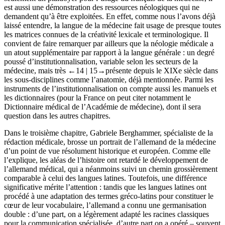
est aussi une démonstration des ressources néologiques qui ne
demandent qu’à être exploitées. En effet, comme nous l’avons déjà
laissé entendre, la langue de la médecine fait usage de presque toutes
les matrices connues de la créativité lexicale et terminologique. Il
convient de faire remarquer par ailleurs que la néologie médicale a
un atout supplémentaire par rapport à la langue générale : un degré
poussé d’institutionnalisation, variable selon les secteurs de la
médecine, mais très
←14 |
15→présente depuis le XIX
e
siècle dans
les sous-disciplines comme l’anatomie, déjà mentionnée. Parmi les
instruments de l’institutionnalisation on compte aussi les manuels et
les dictionnaires (pour la France on peut citer notamment le
Dictionnaire médical de l’Académie de médecine
), dont il sera
question dans les autres chapitres.
Dans le troisième chapitre, Gabriele Berghammer, spécialiste de la
rédaction médicale, brosse un portrait de l’allemand de la médecine
d’un point de vue résolument historique et européen. Comme elle
l’explique, les aléas de l’histoire ont retardé le développement de
l’allemand médical, qui a néanmoins suivi un chemin grossièrement
comparable à celui des langues latines. Toutefois, une différence
significative mérite l’attention : tandis que les langues latines ont
procédé à une adaptation des termes gréco-latins pour constituer le
cœur de leur vocabulaire, l’allemand a connu une germanisation
double : d’une part, on a légèrement adapté les racines classiques
pour la communication spécialisée, d’autre part on a opéré – souvent