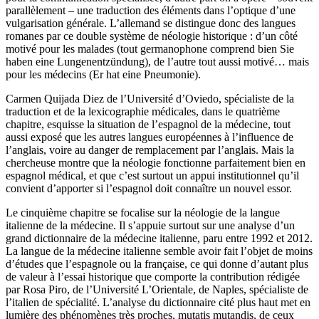
parallèlement – une traduction des éléments dans l’optique d’une
vulgarisation générale. L’allemand se distingue donc des langues
romanes par ce double système de néologie historique : d’un côté
motivé pour les malades (tout germanophone comprend bien
Sie
haben eine Lungenentzündung
), de l’autre tout aussi motivé… mais
pour les médecins (
Er hat eine Pneumonie
).
Carmen Quijada Diez de l’Université d’Oviedo, spécialiste de la
traduction et de la lexicographie médicales, dans le quatrième
chapitre, esquisse la situation de l’espagnol de la médecine, tout
aussi exposé que les autres langues européennes à l’influence de
l’anglais, voire au danger de remplacement par l’anglais. Mais la
chercheuse montre que la néologie fonctionne parfaitement bien en
espagnol médical, et que c’est surtout un appui institutionnel qu’il
convient d’apporter si l’espagnol doit connaître un nouvel essor.
Le cinquième chapitre se focalise sur la néologie de la langue
italienne de la médecine. Il s’appuie surtout sur une analyse d’un
grand dictionnaire de la médecine italienne, paru entre 1992 et 2012.
La langue de la médecine italienne semble avoir fait l’objet de moins
d’études que l’espagnole ou la française, ce qui donne d’autant plus
de valeur à l’essai historique que comporte la contribution rédigée
par Rosa Piro, de l’Université L’Orientale, de Naples, spécialiste de
l’italien de spécialité. L’analyse du dictionnaire cité plus haut met en
lumière des phénomènes très proches,
mutatis mutandis
, de ceux