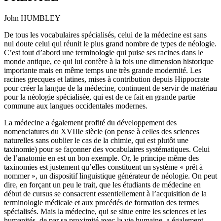
John H
UMBLEY
De tous les vocabulaires spécialisés, celui de la médecine est sans
nul doute celui qui réunit le plus grand nombre de types de néologie.
C’est tout d’abord une terminologie qui puise ses racines dans le
monde antique, ce qui lui confère à la fois une dimension historique
importante mais en même temps une très grande modernité. Les
racines grecques et latines, mises à contribution depuis Hippocrate
pour créer la langue de la médecine, continuent de servir de matériau
pour la néologie spécialisée, qui est de ce fait en grande partie
commune aux langues occidentales modernes.
La médecine a également profité du développement des
nomenclatures du XVIII
e
siècle (on pense à celles des sciences
naturelles sans oublier le cas de la chimie, qui est plutôt une
taxinomie) pour se façonner des vocabulaires systématiques. Celui
de l’anatomie en est un bon exemple. Or, le principe même des
taxinomies est justement qu’elles constituent un système « prêt à
nommer », un dispositif linguistique générateur de néologie. On peut
dire, en forçant un peu le trait, que les étudiants de médecine en
début de cursus se consacrent essentiellement à l’acquisition de la
terminologie médicale et aux procédés de formation des termes
spécialisés. Mais la médecine, qui se situe entre les sciences et les
humanités, de par sa proximité avec la vie humaine, a également