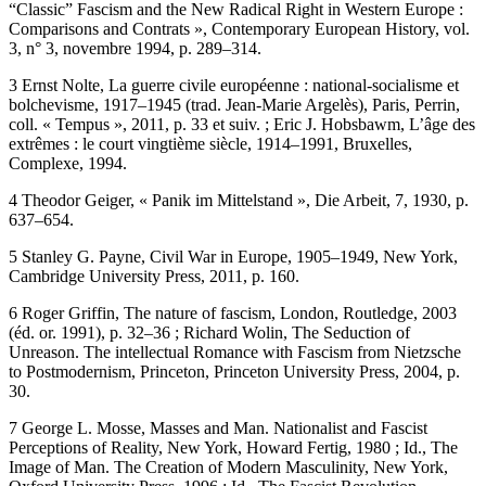
“Classic” Fascism and the New Radical Right in Western Europe :
Comparisons and Contrats »,
Contemporary European History
, vol.
3, n° 3, novembre 1994, p. 289–314.
3
Ernst Nolte,
La guerre civile européenne : national-socialisme et
bolchevisme, 1917–1945
(trad. Jean-Marie Argelès), Paris, Perrin,
coll. « Tempus », 2011, p. 33 et suiv. ; Eric J. Hobsbawm,
L’âge des
extrêmes : le court vingtième siècle, 1914–1991
, Bruxelles,
Complexe, 1994.
4
Theodor Geiger, « Panik im Mittelstand »,
Die Arbeit
, 7, 1930, p.
637–654.
5
Stanley G. Payne,
Civil War in Europe, 1905–1949
, New York,
Cambridge University Press, 2011, p. 160.
6
Roger Griffin,
The nature of fascism
, London, Routledge, 2003
(éd. or. 1991), p. 32–36 ; Richard Wolin,
The Seduction of
Unreason. The intellectual Romance with Fascism from Nietzsche
to Postmodernism
, Princeton, Princeton University Press, 2004, p.
30.
7
George L. Mosse,
Masses and Man. Nationalist and Fascist
Perceptions of Reality
, New York, Howard Fertig, 1980 ; Id.,
The
Image of Man. The Creation of Modern Masculinity
, New York,