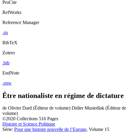
ProCite
RefWorks
Reference Manager
.ris
BibTeX
Zotero
.bib
EndNote
.enw
Être nationaliste en régime de dictature
de
Olivier Dard (Éditeur de volume)
Didier Musiedlak (Éditeur de
volume)
©2020
Collections
516 Pages
Histoire et Science Politique
Série:
Pour une histoire nouvelle de l’Europe
, Volume 15