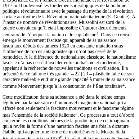
1917 ont bouleversé les fondements idéologiques de la pratique
politique révolutionnaire avec le passage du mythe de la révolution
sociale au mythe de la Révolution nationale italienne (E. Gentile). À
l’instar de nombre de révolutionnaires, Mussolini est sorti de la
guerre convaincu qu’il était impossible d’ignorer deux éléments
3
centraux de l’époque : la nation et le capitalisme
. Dans ce creuset
émerge le mouvement fasciste qui apparaît de sa naissance
jusqu’aux débuts des années 1920 en constante mutation sous
l’influence de forces antagonistes qui n’ont pas cessé de le
remodeler. À la différence du nationalisme classique, le
nationalisme
fasciste
n’a pas cessé d’osciller entre archaïsme et modernité,
appelant à la recherche de nouvelles traditions et civilisation. Il a
présenté de ce fait une très grande
←22 |
23→
plasticité faite de son
caractère malléable et d’une grande capacité à muter de sa naissance
4
comme Mouvement jusqu’à la constitution de l’État totalitaire
.
Cette modification dans sa substance a été dans le même temps
légitimée par la naissance d’un nouvel imaginaire national qui a
affecté non seulement le fascisme mouvement et le fascisme régime
5
mas l’ensemble de la société italienne
. Ce processus a tout d’abord
concerné les conditions mêmes de la production de cet imaginaire
qui a revêtu la forme d’une narration fasciste une fois la dictature
établie, qui acquiert une forme de maturité avec la
Mostra della
6
Rivoluzione Fascista
en 1932
. Ce récit vit le jour essentiellement à