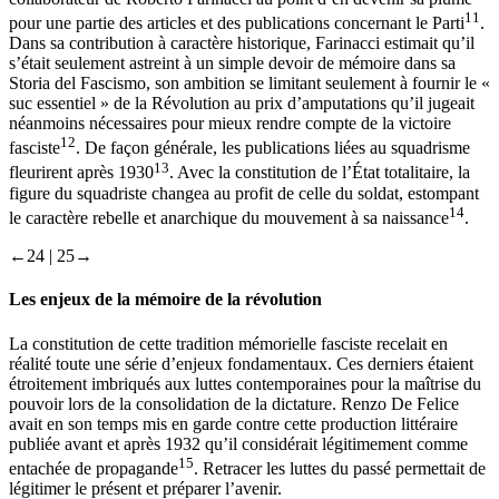
11
pour une partie des articles et des publications concernant le Parti
.
Dans sa contribution à caractère historique, Farinacci estimait qu’il
s’était seulement astreint à un simple devoir de mémoire dans sa
Storia del Fascismo
, son ambition se limitant seulement à fournir le «
suc essentiel » de la Révolution au prix d’amputations qu’il jugeait
néanmoins nécessaires pour mieux rendre compte de la victoire
12
fasciste
. De façon générale, les publications liées au squadrisme
13
fleurirent après 1930
. Avec la constitution de l’État totalitaire, la
figure du squadriste changea au profit de celle du soldat, estompant
14
le caractère rebelle et anarchique du mouvement à sa naissance
.
←24 |
25→
Les enjeux de la mémoire de la révolution
La constitution de cette tradition mémorielle fasciste recelait en
réalité toute une série d’enjeux fondamentaux. Ces derniers étaient
étroitement imbriqués aux luttes contemporaines pour la maîtrise du
pouvoir lors de la consolidation de la dictature. Renzo De Felice
avait en son temps mis en garde contre cette production littéraire
publiée avant et après 1932 qu’il considérait légitimement comme
15
entachée de propagande
. Retracer les luttes du passé permettait de
légitimer le présent et préparer l’avenir.