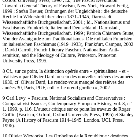
Oxford University Press, 1996 ; Id.,
The Fascist Revolution.
Toward a General Theory of Fascism
, New York, Howard Fertig,
1999 ; Stefan Breuer,
Ordnungen der Ungleichheit : die deutsche
Rechte im Widerstreit irher ideen 1871–1945
, Darmstadt,
Wissenschaftliche Buchgesellschaft, 2001 ; Id.,
Nationalismus und
Faschismus. Frankreich, Italien und Deutschland
, Darmstadt,
Wissenschaftliche Buchgesellschaft, 1999 ; Patricia Chiantera-Stutte,
Von der Avantgarde zum Traditionalismus. Die radikalen Futuristen
im italienischen Faschismus (1919–1933)
, Frankfurt, Campus, 2002
; David Carroll,
French Literary Fascism. Nationalism, Anti-
semitism, and the Ideology of Culture
, Princeton, Princeton
University Press, 1995.
8
Cf., sur ce point, la distinction opérée entre « spiritualistes » et «
réalistes » par Olivier Dard au sein des nouvelles relèves des années
1930, cf. Olivier Dard,
Le rendez-vous manqué des relèves des
années 30
, Paris, PUF, coll. « Le nœud gordien », 2002.
9
Carl Levy, « Fascism, National Socialism and Conservatives :
Comparativist Issues »,
Contemporary European History
, vol. 8, n°
1, 1999, p. 116. L’auteur critique sur ce point les travaux de Roger
Griffin (
Fascism
, Oxford, Oxford University Press, 1995) et Stanley
Payne (
A History of Fascism 1914–1945
, London, UCL Press,
1996).
10
Olivier Wieviorka,
Les Orphelins de la République : destinées