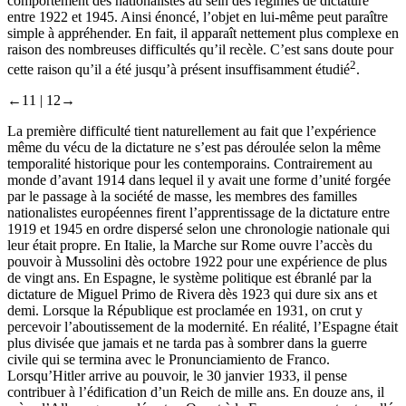
comportement des nationalistes au sein des régimes de dictature
entre 1922 et 1945. Ainsi énoncé, l’objet en lui-même peut paraître
simple à appréhender. En fait, il apparaît nettement plus complexe en
raison des nombreuses difficultés qu’il recèle. C’est sans doute pour
2
cette raison qu’il a été jusqu’à présent insuffisamment étudié
.
←11 |
12→
La première difficulté tient naturellement au fait que l’expérience
même du vécu de la dictature ne s’est pas déroulée selon la même
temporalité historique pour les contemporains. Contrairement au
monde d’avant 1914 dans lequel il y avait une forme d’unité forgée
par le passage à la société de masse, les membres des familles
nationalistes européennes firent l’apprentissage de la dictature entre
1919 et 1945 en ordre dispersé selon une chronologie nationale qui
leur était propre. En Italie, la Marche sur Rome ouvre l’accès du
pouvoir à Mussolini dès octobre 1922 pour une expérience de plus
de vingt ans. En Espagne, le système politique est ébranlé par la
dictature de Miguel Primo de Rivera dès 1923 qui dure six ans et
demi. Lorsque la République est proclamée en 1931, on crut y
percevoir l’aboutissement de la modernité. En réalité, l’Espagne était
plus divisée que jamais et ne tarda pas à sombrer dans la guerre
civile qui se termina avec le
Pronunciamiento
de Franco.
Lorsqu’Hitler arrive au pouvoir, le 30 janvier 1933, il pense
contribuer à l’édification d’un Reich de mille ans. En douze ans, il