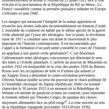
douloureusement la défaite d’Anoual du 21 juillet 1921 face à Abd
el-Krim et la proclamation de la République du Rif au Maroc. La
France considérée comme la première puissance militaire en Europe
s’effondre en juin 1940.
Les dangers qui menacent l’intégrité de la nation apportent en
revanche aux droites radicales incontestablement un ferment d’unité.
L’ensemble du continent est habité par le même spectre de la guerre
civile alimenté par l’essor des idéologies. Sur ce point, la révolution
russe de 1917 a constitué sans nul doute le mouvement le plus
important de l’histoire contemporaine. Il est incontestable que
l’appel à la formation d’un parti armé a modifié le cours de l’histoire
3
en appelant à une guerre civile généralisée
. C’est désormais
l’affrontement entre idéologies concurrentes qui détermine le sens
des luttes à l’échelle planétaire. L’arrivée au pouvoir de Mussolini en
octobre 1922 est inséparable de la crise des années 1920 du
Bienno
Rosso
avec les occupations de terre et d’usines qui arment ce
qu’Angelo Tasca a dénommé la contre-révolution préventive.
Oliveira Salazar justifie sa prise du pouvoir par le chaos politique lié
à l’instabilité chronique du régime républicain. Hitler est nommé
chancelier le 30 janvier 1933 à un moment où la République de
Weimar est atteinte de paralysie et dans un contexte, pour reprendre
la formule utilisée par Theodor Geiger, de panique des classes
4
moyennes allemandes face au péril rouge
. La crise ouverte au sein
de la république espagnole (novembre 1933-février 1936)