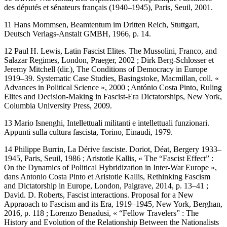
des députés et sénateurs français (1940–1945)
, Paris, Seuil, 2001.
11
Hans Mommsen,
Beamtentum im Dritten Reich
, Stuttgart,
Deutsch Verlags-Anstalt GMBH, 1966, p. 14.
12
Paul H. Lewis,
Latin Fascist Elites. The Mussolini
, Franco
, and
Salazar Regimes
, London, Praeger, 2002 ; Dirk Berg-Schlosser et
Jeremy Mitchell (dir.),
The Conditions of Democracy in Europe
1919–39. Systematic Case Studies
, Basingstoke, Macmillan, coll. «
Advances in Political Science », 2000 ; António Costa Pinto,
Ruling
Elites and Decision-Making in Fascist-Era Dictatorships
, New York,
Columbia University Press, 2009.
13
Mario Isnenghi,
Intellettuali militanti e intellettuali funzionari.
Appunti sulla cultura fascista
, Torino, Einaudi, 1979.
14
Philippe Burrin,
La Dérive fasciste. Doriot
, Déat
, Bergery 1933–
1945
, Paris, Seuil, 1986 ; Aristotle Kallis, « The “Fascist Effect” :
On the Dynamics of Political Hybridization in Inter-War Europe »,
dans Antonio Costa Pinto et Aristotle Kallis,
Rethinking Fascism
and Dictatorship in Europe
, London, Palgrave, 2014, p. 13–41 ;
David. D. Roberts,
Fascist interactions. Proposal for a New
Appraoach to Fascism and its Era, 1919–1945
, New York, Berghan,
2016, p. 118 ; Lorenzo Benadusi, « “Fellow Travelers” : The
History and Evolution of the Relationship Between the Nationalists