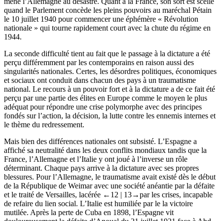
mène l’Allemagne au désastre. Quant à la France, son sort est scellé
quand le Parlement concède les pleins pouvoirs au maréchal Pétain
le 10 juillet 1940 pour commencer une éphémère « Révolution
nationale » qui tourne rapidement court avec la chute du régime en
1944.
La seconde difficulté tient au fait que le passage à la dictature a été
perçu différemment par les contemporains en raison aussi des
singularités nationales. Certes, les désordres politiques, économiques
et sociaux ont conduit dans chacun des pays à un traumatisme
national. Le recours à un pouvoir fort et à la dictature a de ce fait été
perçu par une partie des élites en Europe comme le moyen le plus
adéquat pour répondre une crise polymorphe avec des principes
fondés sur l’action, la décision, la lutte contre les ennemis internes et
le thème du redressement.
Mais bien des différences nationales ont subsisté. L’Espagne a
affiché sa neutralité dans les deux conflits mondiaux tandis que la
France, l’Allemagne et l’Italie y ont joué à l’inverse un rôle
déterminant. Chaque pays arrive à la dictature avec ses propres
blessures. Pour l’Allemagne, le traumatisme avait existé dès le début
de la République de Weimar avec une société anéantie par la défaite
et le traité de Versailles, lacérée
←12 |
13→par les crises, incapable
de refaire du lien social. L’Italie est humiliée par le la victoire
mutilée. Après la perte de Cuba en 1898, l’Espagne vit