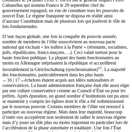
Cabanellas qui nomma Franco le 29 septembre chef du
gouvernement espagnol, en vue de constituer tous les pouvoirs de
nouvel État. Le régime franquiste ne disposa en réalité ainsi
d’aucune Constitution mais de plusieurs lois qui jouèrent le rôle de
lois fondamentales.
D’une façon globale, une fois la conquête du pouvoir assurée,
nombre de membres de l’élite souscrivirent au nouveau pacte
national qui excluait « les traîtres à la Patrie » (résistants, socialistes,
juifs, républicains, francs-maçons….). Ceci valait surtout pour la
haute fonction publique. La plupart des hauts fonctionnaires au
moins en Allemagne méprisaient la république et accueillirent
11
favorablement la
Gleichschaltung
(synchronisation)
. La majorité
des fonctionnaires, particulièrement dans les plus hauts
←16 |
17→
échelons étaient acquis aux idées nationalistes et
conservatrices. La haute administration française était elle aussi régie
par une culture conservatrice comme au Conseil d’État ou pour les
préfets. Après épuration, un grand nombre d’institutions ont pu ainsi
se maintenir y compris les églises dont le rôle a été redimensionné
par le nouveau pouvoir. Certains membres de l’élite ont renoncé à
participer au nouveau régime. Mais dans leur majorité, beaucoup
d’entre eux acceptèrent non seulement de rallier le nouveau régime
mais d’y jouer un rôle plus ou moins important en particulier lors de
l’accélération de la phase autoritaire et totalitaire. Une fois l’État