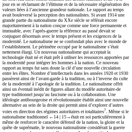
jour en se réclamant de l’élitisme et de la nécessaire régénération des
valeurs liées à l’ancienne grandeur nationale. Le rapport au temps
avait bouleversé la perception des nationalistes. Si avant 1914 une
grande partie du nationalisme du XX
e
siècle se référait encore
majoritairement à la nation conçue comme une force permanente et
immuable, avec l’après-guerre la référence au passé devait se
conjuguer désormais avec le temps présent et les exigences de la
modernité. Le nationalisme ne se confondait plus avec le monde de
l’
establishment.
Le périmètre occupé par le nationalisme s’était
nettement élargi. Un nouveau nationalisme qui acceptait la
technologie était né et était prêt à utiliser les ressources apportées par
la modernité pour intégrer les hommes à la nation. Ce nouveau
rapport au temps fut sans doute la clé d’une nouvelle circulation
entre les élites. Nombre d’intellectuels dans les années 1920 et 1930
passèrent ainsi de l’avant-garde à la tradition, ou à l’inverse du culte
de la modernité à l’apologie de la tradition. Le nationalisme offrit
ainsi un éventail inédit de figures allant du modèle autoritaire-de
type traditionnel jusqu’au fascisme ou à la collaboration. Une
idéologie antibourgeoise et révolutionnaire établit ainsi une nouvelle
alternative au sein de la droite qui permit ainsi d’explorer d’autres
7
voies en direction des régimes autoritaires et totalitaires
. Même si le
nationalisme traditionnel
←14 |
15→
était en soi particulièrement à
même de renforcer le caractère défensif de la nation, la gloire et la
quête de suprématie, le nouveau nationalisme considérait la guerre