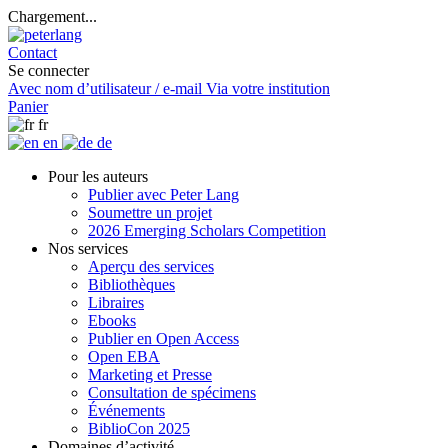
Chargement...
Contact
Se connecter
Avec nom d’utilisateur / e-mail
Via votre institution
Panier
fr
en
de
Pour les auteurs
Publier avec Peter Lang
Soumettre un projet
2026 Emerging Scholars Competition
Nos services
Aperçu des services
Bibliothèques
Libraires
Ebooks
Publier en Open Access
Open EBA
Marketing et Presse
Consultation de spécimens
Événements
BiblioCon 2025
Domaines d’activité