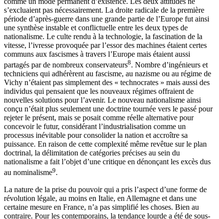
comme un mode permanent d’existence. Les deux attitudes ne
s’excluaient pas nécessairement. La droite radicale de la première
période d’après-guerre dans une grande partie de l’Europe fut ainsi
une synthèse instable et conflictuelle entre les deux types de
nationalisme. Le culte rendu à la technologie, la fascination de la
vitesse, l’ivresse provoquée par l’essor des machines étaient certes
communs aux fascismes à travers l’Europe mais étaient aussi
8
partagés par de nombreux conservateurs
. Nombre d’ingénieurs et
techniciens qui adhérèrent au fascisme, au nazisme ou au régime de
Vichy n’étaient pas simplement des « technocrates » mais aussi des
individus qui pensaient que les nouveaux régimes offraient de
nouvelles solutions pour l’avenir. Le nouveau nationalisme ainsi
conçu n’était plus seulement une doctrine tournée vers le passé pour
rejeter le présent, mais se posait comme réelle alternative pour
concevoir le futur, considérant l’industrialisation comme un
processus inévitable pour consolider la nation et accroître sa
puissance. En raison de cette complexité même revêtue sur le plan
doctrinal, la délimitation de catégories précises au sein du
nationalisme a fait l’objet d’une critique en dénonçant les excès dus
9
au nominalisme
.
La nature de la prise du pouvoir qui a pris l’aspect d’une forme de
révolution légale, au moins en Italie, en Allemagne et dans une
certaine mesure en France, n’a pas simplifié les choses. Bien au
contraire. Pour les contemporains, la tendance lourde a été de sous-