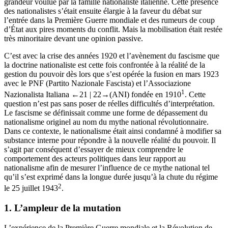
grandeur voulue par la famille nationaliste italienne. Cette présence
des nationalistes s’était ensuite élargie à la faveur du débat sur
l’entrée dans la Première Guerre mondiale et des rumeurs de coup
d’État aux pires moments du conflit. Mais la mobilisation était restée
très minoritaire devant une opinion passive.
C’est avec la crise des années 1920 et l’avènement du fascisme que
la doctrine nationaliste est cette fois confrontée à la réalité de la
gestion du pouvoir dès lors que s’est opérée la fusion en mars 1923
avec le PNF (
Partito Nazionale Fascista
) et l’
Associazione
1
Nazionalista Italiana
←21 |
22→
(ANI) fondée en 1910
. Cette
question n’est pas sans poser de réelles difficultés d’interprétation.
Le fascisme se définissait comme une forme de dépassement du
nationalisme originel au nom du
mythe national révolutionnaire
.
Dans ce contexte, le nationalisme était ainsi condamné à modifier sa
substance interne pour répondre à la nouvelle réalité du pouvoir. Il
s’agit par conséquent d’essayer de mieux comprendre le
comportement des acteurs politiques dans leur rapport au
nationalisme afin de mesurer l’influence de ce mythe national tel
qu’il s’est exprimé dans la longue durée jusqu’à la chute du régime
2
le 25 juillet 1943
.
1.
L’ampleur de la mutation
L’expérience de la Première Guerre mondiale et la Révolution de