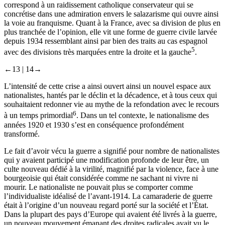
correspond à un raidissement catholique conservateur qui se
concrétise dans une admiration envers le salazarisme qui ouvre ainsi
la voie au franquisme. Quant à la France, avec sa division de plus en
plus tranchée de l’opinion, elle vit une forme de guerre civile larvée
depuis 1934 ressemblant ainsi par bien des traits au cas espagnol
5
avec des divisions très marquées entre la droite et la gauche
.
←13 |
14→
L’intensité de cette crise a ainsi ouvert ainsi un nouvel espace aux
nationalistes, hantés par le déclin et la décadence, et à tous ceux qui
souhaitaient redonner vie au mythe de la refondation avec le recours
6
à un temps primordial
. Dans un tel contexte, le nationalisme des
années 1920 et 1930 s’est en conséquence profondément
transformé.
Le fait d’avoir vécu la guerre a signifié pour nombre de nationalistes
qui y avaient participé une modification profonde de leur être, un
culte nouveau dédié à la virilité, magnifié par la violence, face à une
bourgeoisie qui était considérée comme ne sachant ni vivre ni
mourir. Le nationaliste ne pouvait plus se comporter comme
l’individualiste idéalisé de l’avant-1914. La camaraderie de guerre
était à l’origine d’un nouveau regard porté sur la société et l’État.
Dans la plupart des pays d’Europe qui avaient été livrés à la guerre,
un nouveau mouvement émanant des droites radicales avait vu le