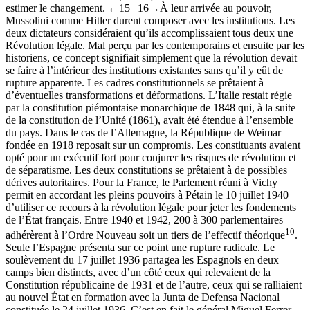
estimer le changement.
←15 |
16→
À leur arrivée au pouvoir,
Mussolini comme Hitler durent composer avec les institutions. Les
deux dictateurs considéraient qu’ils accomplissaient tous deux une
Révolution légale. Mal perçu par les contemporains et ensuite par les
historiens, ce concept signifiait simplement que la révolution devait
se faire à l’intérieur des institutions existantes sans qu’il y eût de
rupture apparente. Les cadres constitutionnels se prêtaient à
d’éventuelles transformations et déformations. L’Italie restait régie
par la constitution piémontaise monarchique de 1848 qui, à la suite
de la constitution de l’Unité (1861), avait été étendue à l’ensemble
du pays. Dans le cas de l’Allemagne, la République de Weimar
fondée en 1918 reposait sur un compromis. Les constituants avaient
opté pour un exécutif fort pour conjurer les risques de révolution et
de séparatisme. Les deux constitutions se prêtaient à de possibles
dérives autoritaires. Pour la France, le Parlement réuni à Vichy
permit en accordant les pleins pouvoirs à Pétain le 10 juillet 1940
d’utiliser ce recours à la révolution légale pour jeter les fondements
de l’État français. Entre 1940 et 1942, 200 à 300 parlementaires
10
adhérèrent à l’Ordre Nouveau soit un tiers de l’effectif théorique
.
Seule l’Espagne présenta sur ce point une rupture radicale. Le
soulèvement du 17 juillet 1936 partagea les Espagnols en deux
camps bien distincts, avec d’un côté ceux qui relevaient de la
Constitution républicaine de 1931 et de l’autre, ceux qui se ralliaient
au nouvel État en formation avec la
Junta de Defensa Nacional
constituée le 24 juillet 1936. C’est en fait le général Miguel Ferrer