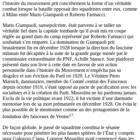
l’histoire du mouvement prit concrètement la forme d’un véritable
combat lorsque la bataille opposait des squadristes entre eux, comme
à Milan entre Mario Giampaoli et Roberto Farinacci.
Mario Giampaoli, sansepolcriste, était parvenu à se tailler un
véritable fief dans la capitale lombarde qu’il avait mis en coupe
réglée au grand dam du camp représenté par Roberto Farinacci qui
souhaitait s’en emparer. La domination de Giampaoli prit
brutalement fin en décembre 1928 lorsque la direction du fascisme
milanais fut décapitée à la suite de la grande purge menée par le
commissaire extraordinaire du PNF, Achille Starace. Son plaidoyer
présenté dans son livre à cette date en faveur de son action
personnelle dans l’histoire du Mouvement n’empêcha pas sa
disgrâce et son éviction du Parti en 1929. Le Vénitien Piero
Marsich, dannunzien, membre du Comité central des Faisceaux
depuis octobre 1919, s’était opposé au pacte de pacification avec les
socialistes et à la création du Parti. Mussolini ne lui pardonna jamais.
Exclu de la vie politique avant 1922, il fut victime d’une
damnatio
memoriae
lors de sa mort prématurée en décembre 1928. On évita le
plus possible de le mentionner comme un des protagonistes de la
17
fondation des faisceaux de Venise
.
De façon globale, le passé de squadriste constitua le sésame
nécessaire pour pénétrer les plus hautes sphères de l’État y compris
pour Galeazzo Ciano. Lorsque Mussolini avait commencé dans les