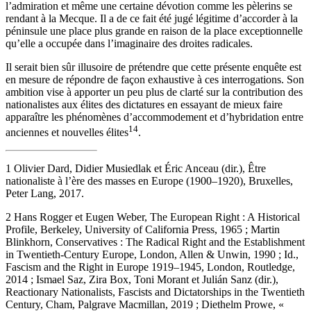
l’admiration et même une certaine dévotion comme les pèlerins se
rendant à la Mecque. Il a de ce fait été jugé légitime d’accorder à la
péninsule une place plus grande en raison de la place exceptionnelle
qu’elle a occupée dans l’imaginaire des droites radicales.
Il serait bien sûr illusoire de prétendre que cette présente enquête est
en mesure de répondre de façon exhaustive à ces interrogations. Son
ambition vise à apporter un peu plus de clarté sur la contribution des
nationalistes aux élites des dictatures en essayant de mieux faire
apparaître les phénomènes d’accommodement et d’hybridation entre
14
anciennes et nouvelles élites
.
1
Olivier Dard, Didier Musiedlak et Éric Anceau (dir.),
Être
nationaliste à l’ère des masses en Europe (1900–1920)
, Bruxelles,
Peter Lang, 2017.
2
Hans Rogger et Eugen Weber,
The European Right : A Historical
Profile
, Berkeley, University of California Press, 1965 ; Martin
Blinkhorn, C
onservatives : The Radical Right and the Establishment
in Twentieth-Century Europe
, London, Allen & Unwin, 1990 ; Id.,
Fascism and the Right in Europe 1919–1945
, London, Routledge,
2014 ; Ismael Saz, Zira Box, Toni Morant et Julián Sanz (dir.),
Reactionary Nationalists, Fascists and Dictatorships in the Twentieth
Century
, Cham, Palgrave Macmillan, 2019 ; Diethelm Prowe, «