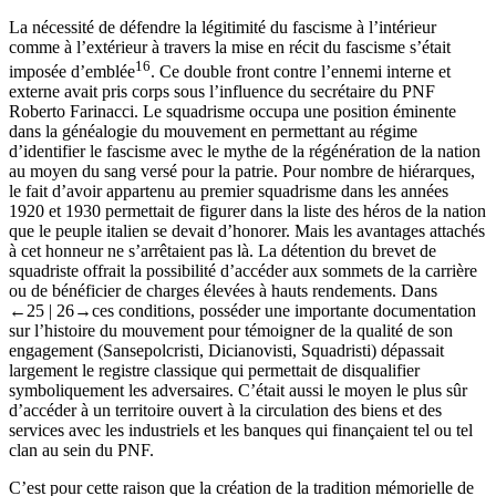
La nécessité de défendre la légitimité du fascisme à l’intérieur
comme à l’extérieur à travers la mise en récit du fascisme s’était
16
imposée d’emblée
. Ce double front contre l’ennemi interne et
externe avait pris corps sous l’influence du secrétaire du PNF
Roberto Farinacci. Le squadrisme occupa une position éminente
dans la généalogie du mouvement en permettant au régime
d’identifier le fascisme avec le mythe de la régénération de la nation
au moyen du sang versé pour la patrie. Pour nombre de hiérarques,
le fait d’avoir appartenu au premier squadrisme dans les années
1920 et 1930 permettait de figurer dans la liste des héros de la nation
que le peuple italien se devait d’honorer. Mais les avantages attachés
à cet honneur ne s’arrêtaient pas là. La détention du brevet de
squadriste offrait la possibilité d’accéder aux sommets de la carrière
ou de bénéficier de charges élevées à hauts rendements. Dans
←25 |
26→
ces conditions, posséder une importante documentation
sur l’histoire du mouvement pour témoigner de la qualité de son
engagement (
Sansepolcristi
,
Dicianovisti
,
Squadristi
) dépassait
largement le registre classique qui permettait de disqualifier
symboliquement les adversaires. C’était aussi le moyen le plus sûr
d’accéder à un territoire ouvert à la circulation des biens et des
services avec les industriels et les banques qui finançaient tel ou tel
clan au sein du PNF.
C’est pour cette raison que la création de la tradition mémorielle de