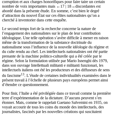
corruption et aux charges honorifiques pour faire taire un certain
nombre de voix importantes mais
←17 |
18→
discordantes est
abordé dans la présente étude. En somme, c’est bien le degré
d’attraction du nouvel État sur ces élites nationalistes qu’on a
cherché à inventorier dans cette enquête.
Le second temps fort de la recherche concerne la nature de
l’engagement des nationalistes sur le plan de leur contribution
idéologique. Une telle opération s’avère difficile à mener en raison
même de la transformation de la substance doctrinale du
nationalisme sous l’influence de la nouvelle idéologie du régime et
du culte rendu au chef. Les intellectuels nationalistes ont été partie
prenante de la machine politico-culturelle qui a été créée par le
régime. Selon la formulation utilisée par Mario Isnenghi dès 1979,
dans son ouvrage
Intellettuali militanti e militanti funzionari
, les
intellectuels italiens ont été les producteurs et des diffuseurs de sens
13
du fascisme
. L’étude de certaines individualités examinées dans le
présent travail à l’échelle de plusieurs pays européens permet ainsi
d’étendre ce questionnement.
Pour finir, l’Italie a été privilégiée dans ce travail comme la première
terre d’expérimentation de la dictature. D’aucuns peuvent s’en
étonner. Mais, comme le rappelait Gaetano Salvemini en 1935, on
voyait accourir de tous les coins du monde des intellectuels, des
journalistes, fascinés par les nouvelles créations qui suscitaient