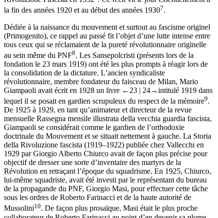
7
la fin des années 1920 et au début des années 1930
.
Dédiée à la naissance du mouvement et surtout au fascisme originel
(
Primogenito
), ce rappel au passé fit l’objet d’une lutte intense entre
tous ceux qui se réclamaient de la pureté révolutionnaire originelle
8
au sein même du PNF
. Les
Sansepolcristi
(présents lors de la
fondation le 23 mars 1919) ont été les plus prompts à réagir lors de
la consolidation de la dictature. L’ancien syndicaliste
révolutionnaire, membre fondateur du faisceau de Milan, Mario
Giampaoli avait écrit en 1928 un livre
←23 |
24→
intitulé
1919
dans
9
lequel il se posait en gardien scrupuleux du respect de la mémoire
.
De 1925 à 1929, en tant qu’animateur et directeur de la revue
mensuelle
Rassegna mensile illustrata della vecchia guardia fascista
,
Giampaoli se considérait comme le gardien de l’orthodoxie
doctrinale du Mouvement et se situait nettement à gauche.
La Storia
della Rivoluzione fascista
(1919–1922) publiée chez Vallecchi en
1929 par Giorgio Alberto Chiurco avait de façon plus précise pour
objectif de dresser une sorte d’inventaire des martyrs de la
Révolution en retraçant l’époque du squadrisme. En 1925, Chiurco,
lui-même squadriste, avait été investi par le représentant du bureau
de la propagande du PNF, Giorgio Masi, pour effectuer cette tâche
sous les ordres de Roberto Farinacci et de la haute autorité de
10
Mussolini
. De façon plus prosaïque, Masi était le plus proche
collaborateur de Roberto Farinacci au point d’en devenir sa plume