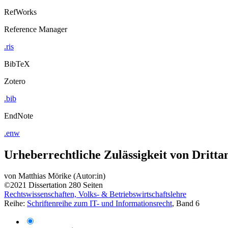
RefWorks
Reference Manager
.ris
BibTeX
Zotero
.bib
EndNote
.enw
Urheberrechtliche Zulässigkeit von Dritta
von
Matthias Mörike (Autor:in)
©2021
Dissertation
280 Seiten
Rechtswissenschaften, Volks- & Betriebswirtschaftslehre
Reihe:
Schriftenreihe zum IT- und Informationsrecht
, Band 6