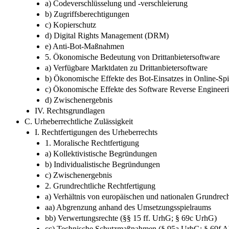
a) Codeverschlüsselung und -​verschleierung
b) Zugriffsberechtigungen
c) Kopierschutz
d) Digital Rights Management (DRM)
e) Anti-​Bot-​Maßnahmen
5. Ökonomische Bedeutung von Drittanbietersoftware
a) Verfügbare Marktdaten zu Drittanbietersoftware
b) Ökonomische Effekte des Bot-​Einsatzes in Online-​Sp
c) Ökonomische Effekte des Software Reverse Engineer
d) Zwischenergebnis
IV. Rechtsgrundlagen
C. Urheberrechtliche Zulässigkeit
I. Rechtfertigungen des Urheberrechts
1. Moralische Rechtfertigung
a) Kollektivistische Begründungen
b) Individualistische Begründungen
c) Zwischenergebnis
2. Grundrechtliche Rechtfertigung
a) Verhältnis von europäischen und nationalen Grundrec
aa) Abgrenzung anhand des Umsetzungsspielraums
bb) Verwertungsrechte (§§ 15 ff. UrhG; § 69c UrhG)
cc) Technische Schutzmaßnahmen (§ 95a UrhG; § 69f A