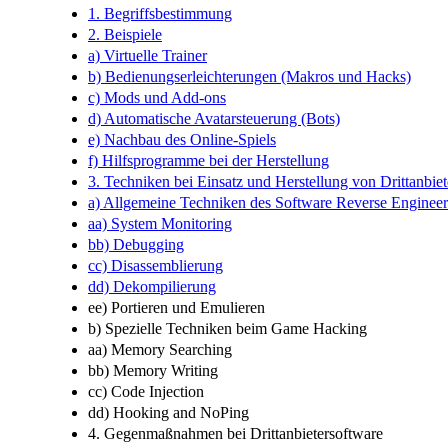
1. Begriffsbestimmung
2. Beispiele
a) Virtuelle Trainer
b) Bedienungserleichterungen (Makros und Hacks)
c) Mods und Add-​ons
d) Automatische Avatarsteuerung (Bots)
e) Nachbau des Online-​Spiels
f) Hilfsprogramme bei der Herstellung
3. Techniken bei Einsatz und Herstellung von Drittanbie
a) Allgemeine Techniken des Software Reverse Engineer
aa) System Monitoring
bb) Debugging
cc) Disassemblierung
dd) Dekompilierung
ee) Portieren und Emulieren
b) Spezielle Techniken beim Game Hacking
aa) Memory Searching
bb) Memory Writing
cc) Code Injection
dd) Hooking and NoPing
4. Gegenmaßnahmen bei Drittanbietersoftware