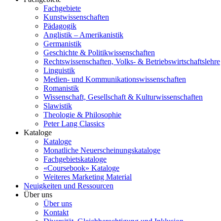
Fachgebiete
Kunstwissenschaften
Pädagogik
Anglistik – Amerikanistik
Germanistik
Geschichte & Politikwissenschaften
Rechtswissenschaften, Volks- & Betriebswirtschaftslehre
Linguistik
Medien- und Kommunikationswissenschaften
Romanistik
Wissenschaft, Gesellschaft & Kulturwissenschaften
Slawistik
Theologie & Philosophie
Peter Lang Classics
Kataloge
Kataloge
Monatliche Neuerscheinungskataloge
Fachgebietskataloge
«Coursebook» Kataloge
Weiteres Marketing Material
Neuigkeiten und Ressourcen
Über uns
Über uns
Kontakt