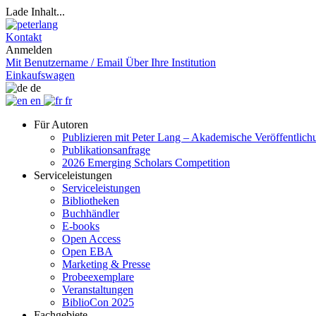
Lade Inhalt...
Kontakt
Anmelden
Mit Benutzername / Email
Über Ihre Institution
Einkaufswagen
de
en
fr
Für Autoren
Publizieren mit Peter Lang – Akademische Veröffentlic
Publikationsanfrage
2026 Emerging Scholars Competition
Serviceleistungen
Serviceleistungen
Bibliotheken
Buchhändler
E-books
Open Access
Open EBA
Marketing & Presse
Probeexemplare
Veranstaltungen
BiblioCon 2025
Fachgebiete