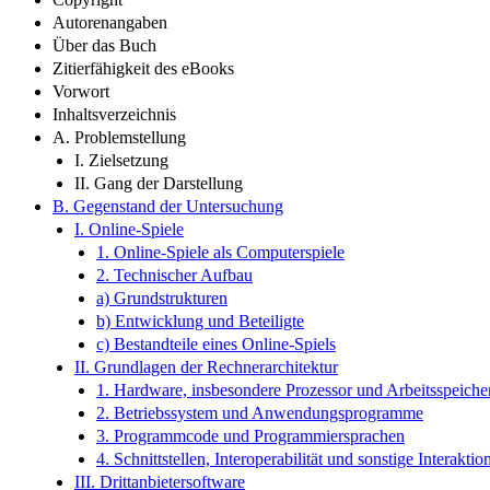
Autorenangaben
Über das Buch
Zitierfähigkeit des eBooks
Vorwort
Inhaltsverzeichnis
A. Problemstellung
I. Zielsetzung
II. Gang der Darstellung
B. Gegenstand der Untersuchung
I. Online-​Spiele
1. Online-​Spiele als Computerspiele
2. Technischer Aufbau
a) Grundstrukturen
b) Entwicklung und Beteiligte
c) Bestandteile eines Online-​Spiels
II. Grundlagen der Rechnerarchitektur
1. Hardware, insbesondere Prozessor und Arbeitsspeiche
2. Betriebssystem und Anwendungsprogramme
3. Programmcode und Programmiersprachen
4. Schnittstellen, Interoperabilität und sonstige Interaktio
III. Drittanbietersoftware