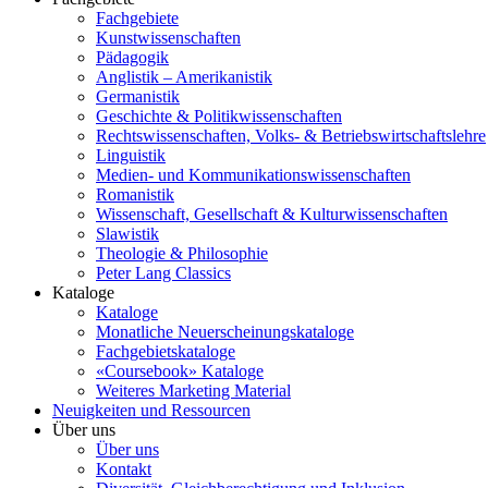
Fachgebiete
Kunstwissenschaften
Pädagogik
Anglistik – Amerikanistik
Germanistik
Geschichte & Politikwissenschaften
Rechtswissenschaften, Volks- & Betriebswirtschaftslehre
Linguistik
Medien- und Kommunikationswissenschaften
Romanistik
Wissenschaft, Gesellschaft & Kulturwissenschaften
Slawistik
Theologie & Philosophie
Peter Lang Classics
Kataloge
Kataloge
Monatliche Neuerscheinungskataloge
Fachgebietskataloge
«Coursebook» Kataloge
Weiteres Marketing Material
Neuigkeiten und Ressourcen
Über uns
Über uns
Kontakt