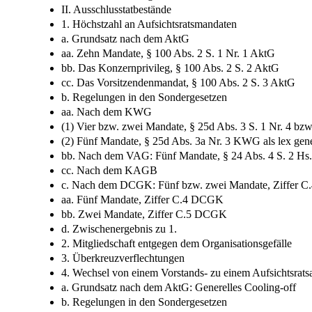
II. Ausschlusstatbestände
1. Höchstzahl an Aufsichtsratsmandaten
a. Grundsatz nach dem AktG
aa. Zehn Mandate, § 100 Abs. 2 S. 1 Nr. 1 AktG
bb. Das Konzernprivileg, § 100 Abs. 2 S. 2 AktG
cc. Das Vorsitzendenmandat, § 100 Abs. 2 S. 3 AktG
b. Regelungen in den Sondergesetzen
aa. Nach dem KWG
(1) Vier bzw. zwei Mandate, § 25d Abs. 3 S. 1 Nr. 4 bzw
(2) Fünf Mandate, § 25d Abs. 3a Nr. 3 KWG als lex gene
bb. Nach dem VAG: Fünf Mandate, § 24 Abs. 4 S. 2 H
cc. Nach dem KAGB
c. Nach dem DCGK: Fünf bzw. zwei Mandate, Ziffer 
aa. Fünf Mandate, Ziffer C.4 DCGK
bb. Zwei Mandate, Ziffer C.5 DCGK
d. Zwischenergebnis zu 1.
2. Mitgliedschaft entgegen dem Organisationsgefälle
3. Überkreuzverflechtungen
4. Wechsel von einem Vorstands-​ zu einem Aufsichtsrats
a. Grundsatz nach dem AktG: Generelles Cooling-​off
b. Regelungen in den Sondergesetzen