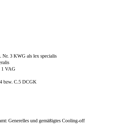
. Nr. 3 KWG als lex specialis
ralis
s. 1 VAG
C.4 bzw. C.5 DCGK
amt: Generelles und gemäßigtes Cooling-​off