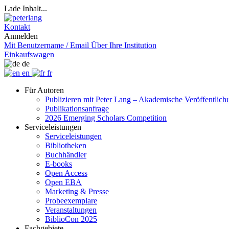
Lade Inhalt...
Kontakt
Anmelden
Mit Benutzername / Email
Über Ihre Institution
Einkaufswagen
de
en
fr
Für Autoren
Publizieren mit Peter Lang – Akademische Veröffentlic
Publikationsanfrage
2026 Emerging Scholars Competition
Serviceleistungen
Serviceleistungen
Bibliotheken
Buchhändler
E-books
Open Access
Open EBA
Marketing & Presse
Probeexemplare
Veranstaltungen
BiblioCon 2025
Fachgebiete