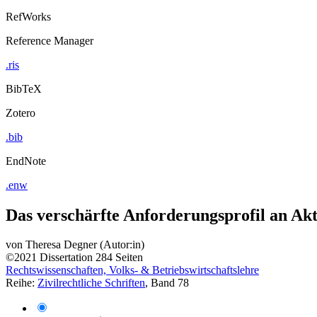
RefWorks
Reference Manager
.ris
BibTeX
Zotero
.bib
EndNote
.enw
Das verschärfte Anforderungsprofil an Akt
von
Theresa Degner (Autor:in)
©2021
Dissertation
284 Seiten
Rechtswissenschaften, Volks- & Betriebswirtschaftslehre
Reihe:
Zivilrechtliche Schriften
, Band 78