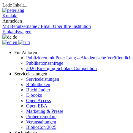
Lade Inhalt...
Kontakt
Anmelden
Mit Benutzername / Email
Über Ihre Institution
Einkaufswagen
de
en
fr
Für Autoren
Publizieren mit Peter Lang – Akademische Veröffentlic
Publikationsanfrage
2026 Emerging Scholars Competition
Serviceleistungen
Serviceleistungen
Bibliotheken
Buchhändler
E-books
Open Access
Open EBA
Marketing & Presse
Probeexemplare
Veranstaltungen
BiblioCon 2025
Fachgebiete