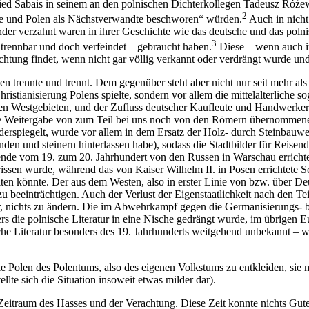
ried Sabais
in seinem an den polnischen Dichterkollegen Tadeusz Róż
2
che und Polen als Nächstverwandte beschworen“ würden.
Auch in nicht
der verzahnt waren in ihrer Geschichte wie das deutsche und das polni
3
trennbar und doch verfeindet – gebraucht haben.
Diese – wenn auch im
achtung findet, wenn nicht gar völlig verkannt oder verdrängt wurde un
en trennte und trennt. Dem gegenüber steht aber nicht nur seit mehr al
Christianisierung Polens spielte, sondern vor allem die mittelalterliche
en Westgebieten, und der Zufluss deutscher Kaufleute und Handwerker i
Weitergabe von zum Teil bei uns noch von den Römern übernommener z
derspiegelt, wurde vor allem in dem Ersatz der Holz- durch Steinbauwe
unden und steinern hinterlassen habe), sodass die Stadtbilder für Reis
ende vom 19. zum 20. Jahrhundert von den Russen in Warschau errich
issen wurde, während das von Kaiser Wilhelm II
. in Posen errichtete 
n könnte. Der aus dem Westen, also in erster Linie von bzw. über Deuts
zu beeinträchtigen. Auch der Verlust der Eigenstaatlichkeit nach den T
tur, nichts zu ändern. Die im Abwehrkampf gegen die Germanisierungs-
ers die polnische Literatur in eine Nische gedrängt wurde, im übrigen 
nische Literatur besonders des 19. Jahrhunderts weitgehend unbekannt 
len des Polentums, also des eigenen Volkstums zu entkleiden, sie mitt
llte sich die Situation insoweit etwas milder dar).
 Zeitraum des Hasses und der Verachtung. Diese Zeit konnte nichts Gu