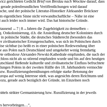
ewicz
gerichteten Gedicht
Brief von Breslau nach Wrocław
darauf, dass
 gerade polenfreundlichen Veröffentlichungen wird darauf
sche, und der polnische Literatur-Historiker Aleksander Brückner
 eigentlichen Sinne nicht verwandtschaftliche – Nähe ist eine
d auch leider noch immer wird. Das hat historische Gründe.
s tausend
←7 | 8→
Jahren die Zugehörigkeit zu demselben –
 sog. Ostkolonisierung, d.h. die Ansiedlung deutscher Kolonisten durch
n polnische Städte, die deutsches Städterecht (besonders das
ivilisatorischer Errungenschaften, was sich im Polnischen durch
ise sichtbar (so heißt es in einer polnischen Redewendung über
ende aus Polen nach Deutschland und umgekehrt wenig fremdartig
tete orthodoxe Alexander-Newski-Kathedrale empfunden, die nach der
Schloss nicht als so störend empfunden wurde und bis auf den heutigen
chland fließende kulturelle und zivilisatorische Einfluss befruchtete
eilungen Polens in der zweiten Hälfte des 18. Jahrhunderts vermochte
 bzw. Russifizierungsbemühungen erfolgte starke Betonung der
Europa auf wenig Interesse stieß, was angesichts deren Reichtums und
– wozu, gerade auch bezüglich der Gründe, im Einzelnen noch
els strikter Germanisierung bzw. Russifizierung in der jeweils
tes hervorbringen…“,