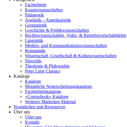
Fachgebiete
Kunstwissenschaften
Pädagogik
Anglistik – Amerikanistik
Germanistik
Geschichte & Politikwissenschaften
Rechtswissenschaften, Volks- & Betriebswirtschaftslehre
Linguistik
Medien- und Kommunikationswissenschaften
Romanistik
Wissenschaft, Gesellschaft & Kulturwissenschaften
Slawistik
Theologie & Philosophie
Peter Lang Classics
Kataloge
Kataloge
Monatliche Neuerscheinungskataloge
Fachgebietskataloge
«Coursebook» Kataloge
Weiteres Marketing Material
Neuigkeiten und Ressourcen
Über uns
Über uns
Kontakt