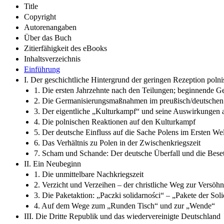
Title
Copyright
Autorenangaben
Über das Buch
Zitierfähigkeit des eBooks
Inhaltsverzeichnis
Einführung
I. Der geschichtliche Hintergrund der geringen Rezeption polni
1. Die ersten Jahrzehnte nach den Teilungen; beginnende 
2. Die Germanisierungsmaßnahmen im preußisch/deutschen 
3. Der eigentliche „Kulturkampf“ und seine Auswirkungen a
4. Die polnischen Reaktionen auf den Kulturkampf
5. Der deutsche Einfluss auf die Sache Polens im Ersten Wel
6. Das Verhältnis zu Polen in der Zwischenkriegszeit
7. Scham und Schande: Der deutsche Überfall und die Beset
II. Ein Neubeginn
1. Die unmittelbare Nachkriegszeit
2. Verzicht und Verzeihen – der christliche Weg zur Versöh
3. Die Paketaktion: „Paczki solidarności“ – „Pakete der Soli
4. Auf dem Wege zum „Runden Tisch“ und zur „Wende“
III. Die Dritte Republik und das wiedervereinigte Deutschland