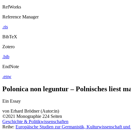
RefWorks
Reference Manager
.ris
BibTeX
Zotero
.bib
EndNote
.enw
Polonica non leguntur – Polnisches liest m
Ein Essay
von
Erhard Brödner (Autor:in)
©2021
Monographie
224 Seiten
Geschichte & Politikwissenschaften
Reihe:
Europäische Studien zur Germanistik, Kulturwissenschaft und 