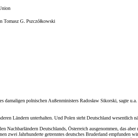
 Union
on Tomasz G. Pszczółkowski
des damaligen polnischen Außenministers Radosław Sikorski
, sagte u.a
eren Ländern unterhalten. Und Polen steht Deutschland wesentlich nä
allen Nachbarländern Deutschlands, Österreich ausgenommen, das aber 
nen zwei Jahrhunderte getrenntes deutsches Bruderland empfunden wird