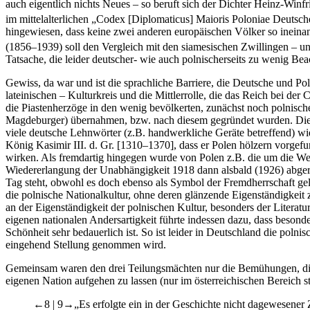
auch eigentlich nichts Neues – so beruft sich der Dichter Heinz-Winf
im mittelalterlichen „Codex [Diplomaticus] Maioris Poloniae Deuts
hingewiesen, dass keine zwei anderen europäischen Völker so ineinan
(1856–1939) soll den Vergleich mit den siamesischen Zwillingen – un
Tatsache, die leider deutscher- wie auch polnischerseits zu wenig Be
Gewiss, da war und ist die sprachliche Barriere, die Deutsche und Pol
lateinischen – Kulturkreis und die Mittlerrolle, die das Reich bei der 
die Piastenherzöge in den wenig bevölkerten, zunächst noch polnisch
Magdeburger) übernahmen, bzw. nach diesem gegründet wurden. Die 
viele deutsche Lehnwörter (z.B. handwerkliche Geräte betreffend) wi
König Kasimir III
. d. Gr. [1310–1370], dass er Polen hölzern vorgef
wirken. Als fremdartig hingegen wurde von Polen z.B. die um die W
Wiedererlangung der Unabhängigkeit 1918 dann alsbald (1926) abger
Tag steht, obwohl es doch ebenso als Symbol der Fremdherrschaft gelte
die polnische Nationalkultur, ohne deren glänzende Eigenständigkeit 
an der Eigenständigkeit der polnischen Kultur, besonders der Litera
eigenen nationalen Andersartigkeit führte indessen dazu, dass besond
Schönheit sehr bedauerlich ist. So ist leider in Deutschland die pol
eingehend Stellung genommen wird.
Gemeinsam waren den drei Teilungsmächten nur die Bemühungen, die Po
eigenen Nation aufgehen zu lassen (nur im österreichischen Bereich ste
←8 | 9→
„Es erfolgte ein in der Geschichte nicht dagewesener