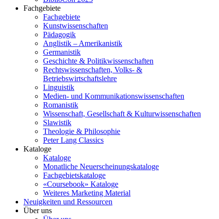
Fachgebiete
Fachgebiete
Kunstwissenschaften
Pädagogik
Anglistik – Amerikanistik
Germanistik
Geschichte & Politikwissenschaften
Rechtswissenschaften, Volks- &
Betriebswirtschaftslehre
Linguistik
Medien- und Kommunikationswissenschaften
Romanistik
Wissenschaft, Gesellschaft & Kulturwissenschaften
Slawistik
Theologie & Philosophie
Peter Lang Classics
Kataloge
Kataloge
Monatliche Neuerscheinungskataloge
Fachgebietskataloge
«Coursebook» Kataloge
Weiteres Marketing Material
Neuigkeiten und Ressourcen
Über uns