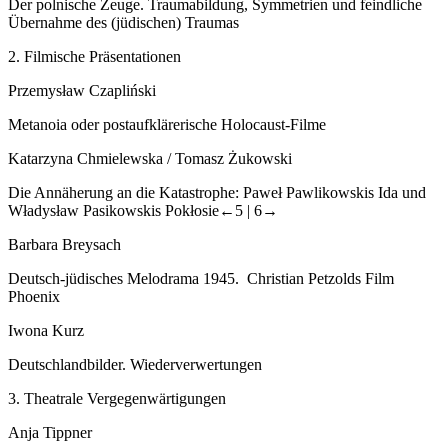
Der polnische Zeuge. Traumabildung, Symmetrien und feindliche
Übernahme des (jüdischen) Traumas
2.
Filmische Präsentationen
Przemysław Czapliński
Metanoia oder postaufklärerische Holocaust-Filme
Katarzyna Chmielewska / Tomasz Żukowski
Die Annäherung an die Katastrophe: Paweł Pawlikowskis
Ida
und
Władysław Pasikowskis
Pokłosie
←5 |
6→
Barbara Breysach
Deutsch-jüdisches Melodrama 1945. Christian Petzolds Film
Phoenix
Iwona Kurz
Deutschlandbilder.
Wiederverwertungen
3.
Theatrale Vergegenwärtigungen
Anja Tippner