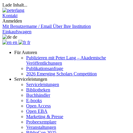
Lade Inhalt...
Kontakt
Anmelden
Mit Benutzername / Email
Über Ihre Institution
Einkaufswagen
de
en
fr
Für Autoren
Publizieren mit Peter Lang – Akademische
Veröffentlichungen
Publikationsanfrage
2026 Emerging Scholars Competition
Serviceleistungen
Serviceleistungen
Bibliotheken
Buchhändler
E-books
Open Access
Open EBA
Marketing & Presse
Probeexemplare
Veranstaltungen
BiblioCon 2025