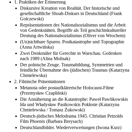
1. Praktiken der Erinnerung
Diskursive Kreation von Realität. Der historische und
gesellschaftliche Shoah-Diskurs in Deutschland (Frank
Golczewski)
Repräsentationen des Nationalsozialismus und die Arbeit
von Gedenkstätten. Begriffe als Teil geschichtskultureller
Deutung des Nationalsozialismus (Oliver von Wrochem)
(Un)sichtbare Spuren. Postkatastrophe und Topographie
(Anna Artwińska)
Zwei Denkmäler für Gerechte in Warschau. Gedenken
nach 1989 (Alina Molisak)
Der polnische Zeuge. Traumabildung, Symmetrien und
feindliche Übernahme des (jüdischen) Traumas (Katarzyna
Chmielewska)
2. Filmische Präsentationen
Metanoia oder postaufklärerische Holocaust-Filme
(Przemysław Czapliński)
Die Annäherung an die Katastrophe: Paweł Pawlikowskis
Ida und Władysław Pasikowskis Pokłosie (Katarzyna
Chmielewska / Tomasz Żukowski)
Deutsch-jüdisches Melodrama 1945. Christian Petzolds
Film Phoenix (Barbara Breysach)
Deutschlandbilder. Wiederverwertungen (Iwona Kurz)