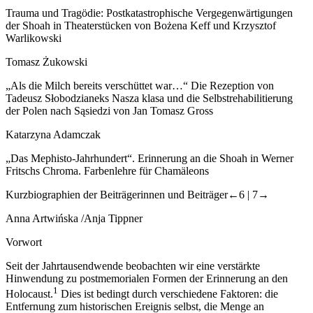
Trauma und Tragödie: Postkatastrophische Vergegenwärtigungen
der Shoah in Theaterstücken von Bożena Keff und Krzysztof
Warlikowski
Tomasz Żukowski
„Als die Milch bereits verschüttet war
…
“ Die Rezeption von
Tadeusz Słobodzianeks
Nasza klasa
und die Selbstrehabilitierung
der Polen nach
Sąsiedzi
von Jan Tomasz Gross
Katarzyna Adamczak
„Das Mephisto-Jahrhundert“. Erinnerung an die Shoah in Werner
Fritschs
Chroma. Farbenlehre für Chamäleons
Kurzbiographien der Beiträgerinnen und Beiträger
←6 |
7→
Anna Artwińska /Anja Tippner
Vorwort
Seit der Jahrtausendwende beobachten wir eine verstärkte
Hinwendung zu postmemorialen Formen der Erinnerung an den
1
Holocaust.
Dies ist bedingt durch verschiedene Faktoren: die
Entfernung zum historischen Ereignis selbst, die Menge an