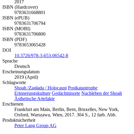
2017
ISBN (Hardcover)
9783631668801
ISBN (ePUB)
9783631706794
ISBN (MOBI)
9783631706800
ISBN (PDF)
9783653065428
DOI
10.3726/978-3-653-06542-8
Sprache
Deutsch
Erscheinungsdatum
2019 (April)
Schlagworte
Shoah /Zagłada / Holocaust
Postkatastrophe
Erinnerungskulture
Gedächtnisorte
Nachleben der Shoah
Ästhetische Artefakte
Erschienen
Frankfurt am Main, Berlin, Bern, Bruxelles, New York,
Oxford, Warszawa, Wien, 2017. 304 S., 12 farb. Abb.
Produktsicherheit
Peter Lang Group AG