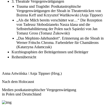
3. Theatrale Vergegenwärtigungen
Trauma und Tragödie: Postkatastrophische
Vergegenwärtigungen der Shoah in Theaterstücken von
Bożena Keff und Krzysztof Warlikowski (Anja Tippner)
„Als die Milch bereits verschüttet war…“ Die Rezeption
von Tadeusz Słobodzianeks Nasza klasa und die
Selbstrehabilitierung der Polen nach Sąsiedzi von Jan
Tomasz Gross (Tomasz Żukowski)
„Das Mephisto-Jahrhundert“. Erinnerung an die Shoah in
Werner Fritschs Chroma. Farbenlehre für Chamäleons
(Katarzyna Adamczak)
Kurzbiographien der Beiträgerinnen und Beiträger
Reihenübersicht
Anna Artwińska / Anja Tippner (Hrsg.)
Nach dem Holocaust
Medien postkatastrophischer Vergegenwärtigung
in Polen und Deutschland