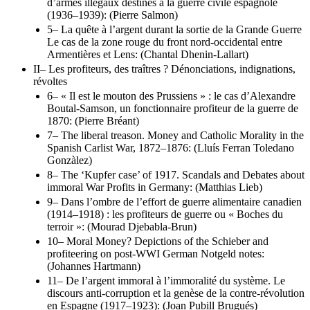
d’armes illégaux destinés à la guerre civile espagnole
(1936–1939): (Pierre Salmon)
5– La quête à l’argent durant la sortie de la Grande Guerre
Le cas de la zone rouge du front nord-occidental entre
Armentières et Lens: (Chantal Dhenin-Lallart)
II– Les profiteurs, des traîtres ? Dénonciations, indignations,
révoltes
6– « Il est le mouton des Prussiens » : le cas d’Alexandre
Boutal-Samson, un fonctionnaire profiteur de la guerre de
1870: (Pierre Bréant)
7– The liberal treason. Money and Catholic Morality in the
Spanish Carlist War, 1872–1876: (Lluís Ferran Toledano
Gonzàlez)
8– The ‘Kupfer case’ of 1917. Scandals and Debates about
immoral War Profits in Germany: (Matthias Lieb)
9– Dans l’ombre de l’effort de guerre alimentaire canadien
(1914–1918) : les profiteurs de guerre ou « Boches du
terroir »: (Mourad Djebabla-Brun)
10– Moral Money? Depictions of the Schieber and
profiteering on post-WWI German Notgeld notes:
(Johannes Hartmann)
11– De l’argent immoral à l’immoralité du système. Le
discours anti-corruption et la genèse de la contre-révolution
en Espagne (1917–1923): (Joan Pubill Brugués)