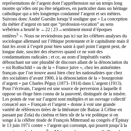
représentations de l’argent dont l’appréhension sur un temps long
montre qu’elles ont pu être négatives, en particulier dans un héritage
catholique qui a très longtemps condamné l’argent et ses métiers.
Suivons donc André Gueslin lorsqu’il souligne que « La conception
du métier d’argent en tant que “profession-vocation” au sens
wébérien a heurté le
←22 |
23→
sentiment moral d’époques
5
entières
». Nous ne reviendrons pas ici sur les célèbres analyses du
sociologue allemand sur l’éthique protestante et le capitalisme mais il
faut les avoir à l’esprit pour bien saisir à quel point l’argent peut, de
longue date, susciter des réserves quand ce ne sont des
condamnations radicales ; et ce, au nom d’impératifs variés
débouchant sur une pluralité de discours allant de la dénonciation du
« roi Rothschild » ou de la « France juive », chez les antisémites
français que l’on trouve aussi bien chez les nationalistes que chez
des socialistes d’avant 1900, à la dénonciation de la « bourgeoisie
d’argent » par Charles Péguy (1873–1914) dans
L’argent
(1913).
Pour l’écrivain, l’argent est une source de perversion à laquelle il
oppose un éloge bien connu de la pauvreté, distinguée de la misère.
Les points de vue sur l’argent sont multiples et un ouvrage collectif
consacré aux « Français et l’argent » donne à voir une grande
variété de références tirées de la littérature (de Balzac à Céline en
passant par Zola) du cinéma et bien sûr de la vie politique si on
songe à la célèbre tirade de François Mitterrand au congrès d’Épinay
le 13 juin 1971 contre « l’argent qui corrompt, qui pourrit jusqu’à la
6