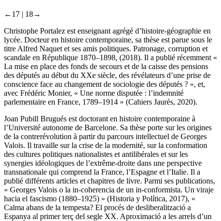
←17 |
18→
Christophe Portalez
est enseignant agrégé d’histoire-géographie en
lycée. Docteur en histoire contemporaine, sa thèse est parue sous le
titre
Alfred Naquet et ses amis politiques. Patronage, corruption et
scandale en République 1870
–
1898
, (2018). Il a publié récemment «
La mise en place des fonds de secours et de la caisse des pensions
des députés au début du XX
e
siècle, des révélateurs d’une prise de
conscience face au changement de sociologie des députés ? », et,
avec Frédéric Monier, « Une norme disputée : l’indemnité
parlementaire en France, 1789–1914 » (
Cahiers Jaurès
, 2020).
Joan Pubill Brugués
est doctorant en histoire contemporaine à
l’Université autonome de Barcelone. Sa thèse porte sur les origines
de la contrerévolution à partir du parcours intellectuel de Georges
Valois. Il travaille sur la crise de la modernité, sur la conformation
des cultures politiques nationalistes et antilibérales et sur les
synergies idéologiques de l’extrême-droite dans une perspective
transnationale qui comprend la France, l’Espagne et l’Italie. Il a
publié différents articles et chapitres de livre. Parmi ses publications,
« Georges Valois o la in-coherencia de un in-conformista. Un viraje
hacia el fascismo (1880–1925) » (
Historia y Política
, 2017), «
Calma abans de la tempesta? El procés de desliberalització a
Espanya al primer terç del segle XX. Aproximació a les arrels d’un