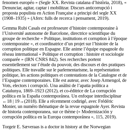
fenomen européo » (
Segle XX. Revista catalana d’història
, 2018), «
Denunciar, agitar, captar i mobilitzar. Discurs anticorrupció i
proposta populista en Action Française a principi del segle XX
(1908–1935) » (
Afers: fulls de recerca i pensament
, 2019).
Gemma Rubi Casals
est professeure d’histoire contemporaine à
l’Université autonome de Barcelone, directrice scientifique du
groupe de recherche « Politique, institutions et corruption à l’époque
contemporaine », et coordinatrice d’un projet sur l’histoire de la
corruption politique en Espagne. Elle anime l’équipe espagnole du
réseau international « Politique et corruption : histoire et sociologie
comparée » (IRN CNRS 842). Ses recherches portent
essentiellement sur l’étude du pouvoir, des discours et des pratiques
politiques. Elle travaille sur le parlementarisme, la représentation
politique, les actions politiques et contestations de la Catalogne et de
l’Espagne contemporaines. Elle est auteur, avec Josep Armengol, de
Vots, electors i corrupció. Una anàlisi de l’apatia política a
Catalunya, 1869
–
1923
(2012), et co-éditrice de
La corrupción
política en la España contemporánea. Un enfoque interdisciplinar
←18 |
19→(2018). Elle a récemment codirigé, avec Frédéric
Monier, un numéro thématique de la revue espagnole
Ayer. Revista
de historia contemporanea
, sur ce thème (« Modernización y
corrupción política en la Europa contemporánea », 115, 2019).
Torgeir E. Sæveraas
is a doctor in history at the Norwegian