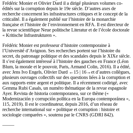
Frédéric Monier et Olivier Dard il a dirigé plusieurs volumes co-
édités sur la corruption depuis le 19
e
siècle. D’autres axes de
recherche concernent les infrastructures critiques et le concept de la
criticalité. Il a également publié sur l’histoire de la monarchie
française et l’histoire de l’environnement en RFA. Il est directeur de
la revue scientifique
Neue politische Literatur
et de l’école doctorale
« Kritische Infrastrukturen ».
Frédéric Monier
est professeur d’histoire contemporaine à
l’Université d’Avignon. Ses recherches portent sur l’histoire du
secret, du patronage politique et des scandales depuis le XIX
e
siècle.
Il s’est également intéressé à l’histoire des gauches en France (
Léon
Blum, la morale et le pouvoir
, Paris, Armand Colin, 2016). Il a édité,
avec Jens Ivo Engels, Olivier Dard
←15 |
16→
et d’autres collègues,
plusieurs ouvrages collectifs sur des questions liées à la corruption et
aux rapports entre argent et politique. Il a récemment codirigé, avec
Gemma Rubi Casals, un numéro thématique de la revue espagnole
Ayer. Revista de historia contemporanea
, sur ce thème («
Modernización y corrupción política en la Europa contemporánea »,
115, 2019). Il est le coordinateur, depuis 2016, d’un réseau de
recherche international sur « politique et corruption : histoire et
sociologie comparées », soutenu par le CNRS (GDRI 842).
–––––