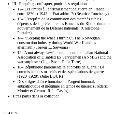
III– Enquêter, confisquer, punir : les régulations
12– Les limites à l’enrichissement de guerre en France
entre 1870 et 1945 : l’État arbitre ?: (Béatrice Touchelay)
13– L’enquête de la commission des marchés sur les
dépenses de la préfecture des Bouches-du-Rhône durant le
gouvernement de la Défense nationale: (Christophe
Portalez)
14– “Keeping the wheels turning”. The Norwegian
construction industry during World War II and its
aftermath: (Torgeir E. Sæveraas)
15– A not always lawful enrichment: the Italian National
Association of Disabled Ex Servicemen (ANMIG) and the
war surpluses: (Ugo Pavan Dalla Torre)
16– République parlementaire et profits de guerre : La
commission des marchés et des spéculations de guerre
(1920–1928): (Julie BOUR)
Des « tigres à face humaine » : l’argent immoral,
antipatriotique et illégitime en temps de guerre: (Frédéric
Monier et Gemma Rubi Casals)
Titres parus dans la collection
←14 |
15→