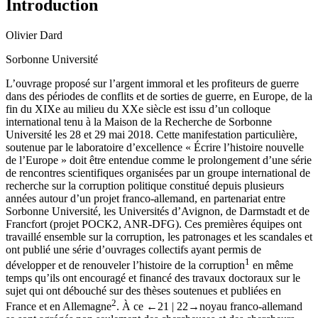
Introduction
Olivier Dard
Sorbonne Université
L’ouvrage proposé sur l’argent immoral et les profiteurs de guerre
dans des périodes de conflits et de sorties de guerre, en Europe, de la
fin du XIX
e
au milieu du XX
e
siècle est issu d’un colloque
international tenu à la Maison de la Recherche de Sorbonne
Université les 28 et 29 mai 2018. Cette manifestation particulière,
soutenue par le laboratoire d’excellence « Écrire l’histoire nouvelle
de l’Europe » doit être entendue comme le prolongement d’une série
de rencontres scientifiques organisées par un groupe international de
recherche sur la corruption politique constitué depuis plusieurs
années autour d’un projet franco-allemand, en partenariat entre
Sorbonne Université, les Universités d’Avignon, de Darmstadt et de
Francfort (projet POCK2, ANR-DFG). Ces premières équipes ont
travaillé ensemble sur la corruption, les patronages et les scandales et
ont publié une série d’ouvrages collectifs ayant permis de
1
développer et de renouveler l’histoire de la corruption
en même
temps qu’ils ont encouragé et financé des travaux doctoraux sur le
sujet qui ont débouché sur des thèses soutenues et publiées en
2
France et en Allemagne
. À ce
←21 |
22→
noyau franco-allemand