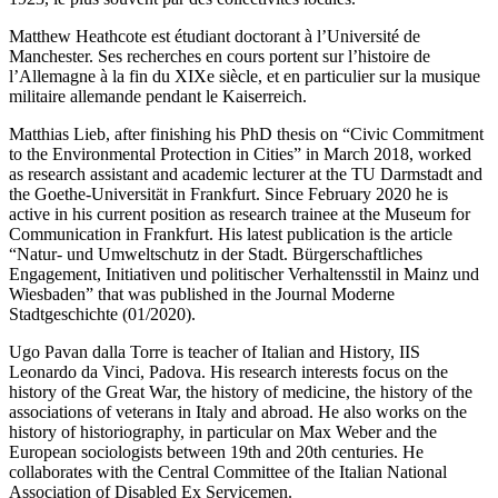
Matthew Heathcote
est étudiant doctorant à l’Université de
Manchester. Ses recherches en cours portent sur l’histoire de
l’Allemagne à la fin du XIX
e
siècle, et en particulier sur la musique
militaire allemande pendant le
Kaiserreich
.
Matthias Lieb
, after finishing his PhD thesis on “Civic Commitment
to the Environmental Protection in Cities” in March 2018, worked
as research assistant and academic lecturer at the TU Darmstadt and
the Goethe-Universität in Frankfurt. Since February 2020 he is
active in his current position as research trainee at the Museum for
Communication in Frankfurt. His latest publication is the article
“Natur- und Umweltschutz in der Stadt. Bürgerschaftliches
Engagement, Initiativen und politischer Verhaltensstil in Mainz und
Wiesbaden” that was published in the
Journal Moderne
Stadtgeschichte
(01/2020).
Ugo Pavan dalla Torre
is teacher of Italian and History, IIS
Leonardo da Vinci, Padova. His research interests focus on the
history of the Great War, the history of medicine, the history of the
associations of veterans in Italy and abroad. He also works on the
history of historiography, in particular on Max Weber and the
European sociologists between 19th and 20th centuries. He
collaborates with the Central Committee of the Italian National
Association of Disabled Ex Servicemen.