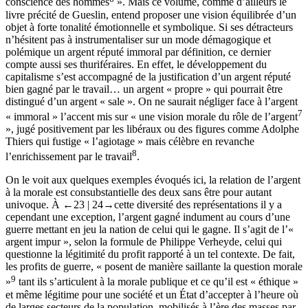
conscience des hommes
». Mais ce volume, comme d’ailleurs le
livre précité de Gueslin, entend proposer une vision équilibrée d’un
objet à forte tonalité émotionnelle et symbolique. Si ses détracteurs
n’hésitent pas à instrumentaliser sur un mode démagogique et
polémique un argent réputé immoral par définition, ce dernier
compte aussi ses thuriféraires. En effet, le développement du
capitalisme s’est accompagné de la justification d’un argent réputé
bien gagné par le travail… un argent « propre » qui pourrait être
distingué d’un argent « sale ». On ne saurait négliger face à l’argent
7
« immoral » l’accent mis sur « une vision morale du rôle de l’argent
», jugé positivement par les libéraux ou des figures comme Adolphe
Thiers qui fustige « l’agiotage » mais célèbre en revanche
8
l’enrichissement par le travail
.
On le voit aux quelques exemples évoqués ici, la relation de l’argent
à la morale est consubstantielle des deux sans être pour autant
univoque. À
←23 |
24→
cette diversité des représentations il y a
cependant une exception, l’argent gagné indument au cours d’une
guerre mettant en jeu la nation de celui qui le gagne. Il s’agit de l’«
argent impur », selon la formule de Philippe Verheyde, celui qui
questionne la légitimité du profit rapporté à un tel contexte. De fait,
les profits de guerre, « posent de manière saillante la question morale
9
»
tant ils s’articulent à la morale publique et ce qu’il est « éthique »
et même légitime pour une société et un État d’accepter à l’heure où
de larges secteurs de la population, mobilisés à l’ère des masses par