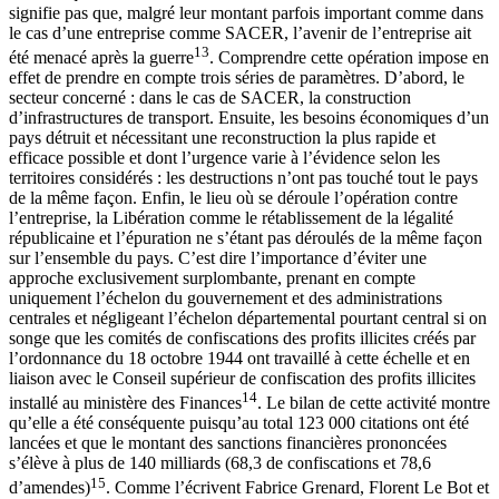
signifie pas que, malgré leur montant parfois important comme dans
le cas d’une entreprise comme SACER, l’avenir de l’entreprise ait
13
été menacé après la guerre
. Comprendre cette opération impose en
effet de prendre en compte trois séries de paramètres. D’abord, le
secteur concerné : dans le cas de SACER, la construction
d’infrastructures de transport. Ensuite, les besoins économiques d’un
pays détruit et nécessitant une reconstruction la plus rapide et
efficace possible et dont l’urgence varie à l’évidence selon les
territoires considérés : les destructions n’ont pas touché tout le pays
de la même façon. Enfin, le lieu où se déroule l’opération contre
l’entreprise, la Libération comme le rétablissement de la légalité
républicaine et l’épuration ne s’étant pas déroulés de la même façon
sur l’ensemble du pays. C’est dire l’importance d’éviter une
approche exclusivement surplombante, prenant en compte
uniquement l’échelon du gouvernement et des administrations
centrales et négligeant l’échelon départemental pourtant central si on
songe que les comités de confiscations des profits illicites créés par
l’ordonnance du 18 octobre 1944 ont travaillé à cette échelle et en
liaison avec le Conseil supérieur de confiscation des profits illicites
14
installé au ministère des Finances
. Le bilan de cette activité montre
qu’elle a été conséquente puisqu’au total 123 000 citations ont été
lancées et que le montant des sanctions financières prononcées
s’élève à plus de 140 milliards (68,3 de confiscations et 78,6
15
d’amendes)
. Comme l’écrivent Fabrice Grenard, Florent Le Bot et