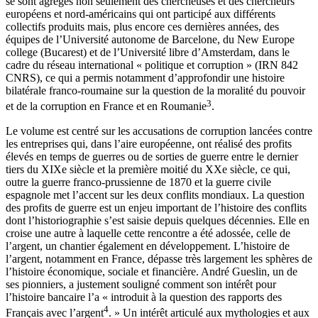
se sont agrégés non seulement des chercheuses et des chercheurs
européens et nord-américains qui ont participé aux différents
collectifs produits mais, plus encore ces dernières années, des
équipes de l’Université autonome de Barcelone, du New Europe
college (Bucarest) et de l’Université libre d’Amsterdam, dans le
cadre du réseau international « politique et corruption » (IRN 842
CNRS), ce qui a permis notamment d’approfondir une histoire
bilatérale franco-roumaine sur la question de la moralité du pouvoir
3
et de la corruption en France et en Roumanie
.
Le volume est centré sur les accusations de corruption lancées contre
les entreprises qui, dans l’aire européenne, ont réalisé des profits
élevés en temps de guerres ou de sorties de guerre entre le dernier
tiers du XIX
e
siècle et la première moitié du XX
e
siècle, ce qui,
outre la guerre franco-prussienne de 1870 et la guerre civile
espagnole met l’accent sur les deux conflits mondiaux. La question
des profits de guerre est un enjeu important de l’histoire des conflits
dont l’historiographie s’est saisie depuis quelques décennies. Elle en
croise une autre à laquelle cette rencontre a été adossée, celle de
l’argent, un chantier également en développement. L’histoire de
l’argent, notamment en France, dépasse très largement les sphères de
l’histoire économique, sociale et financière. André Gueslin, un de
ses pionniers, a justement souligné comment son intérêt pour
l’histoire bancaire l’a « introduit à la question des rapports des
4
Français avec l’argent
. » Un intérêt articulé aux mythologies et aux