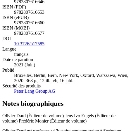
9782807616646
ISBN (PDF)
9782807616653
ISBN (ePUB)
9782807616660
ISBN (MOBI)
9782807616677
DOI
10.3726/b17585
Langue
français
Date de parution
2021 (Juin)
Publié
Bruxelles, Berlin, Bern, New York, Oxford, Warszawa, Wien,
2020. 368 p., 12 ill. n/b, 16 tabl.
Sécurité des produits
Peter Lang Group AG
Notes biographiques
Olivier Dard (Éditeur de volume)
Jens Ivo Engels (Éditeur de
volume)
Frédéric Monier (Éditeur de volume)
Olivier Dard est professeur d’histoire contemporaine à Sorbonne