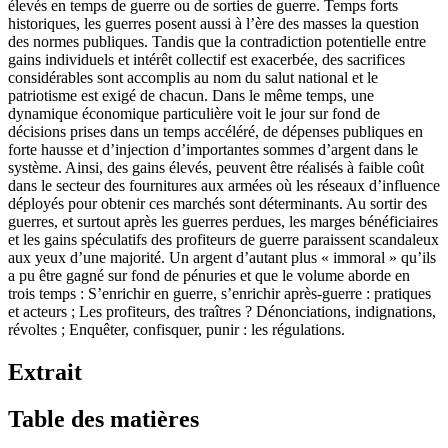
élevés en temps de guerre ou de sorties de guerre. Temps forts
historiques, les guerres posent aussi à l’ère des masses la question
des normes publiques. Tandis que la contradiction potentielle entre
gains individuels et intérêt collectif est exacerbée, des sacrifices
considérables sont accomplis au nom du salut national et le
patriotisme est exigé de chacun. Dans le même temps, une
dynamique économique particulière voit le jour sur fond de
décisions prises dans un temps accéléré, de dépenses publiques en
forte hausse et d’injection d’importantes sommes d’argent dans le
système. Ainsi, des gains élevés, peuvent être réalisés à faible coût
dans le secteur des fournitures aux armées où les réseaux d’influence
déployés pour obtenir ces marchés sont déterminants. Au sortir des
guerres, et surtout après les guerres perdues, les marges bénéficiaires
et les gains spéculatifs des profiteurs de guerre paraissent scandaleux
aux yeux d’une majorité. Un argent d’autant plus « immoral » qu’ils
a pu être gagné sur fond de pénuries et que le volume aborde en
trois temps : S’enrichir en guerre, s’enrichir après-guerre : pratiques
et acteurs ; Les profiteurs, des traîtres ? Dénonciations, indignations,
révoltes ; Enquêter, confisquer, punir : les régulations.
Extrait
Table des matières