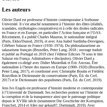
Les auteurs
Olivier Dard
est professeur d’histoire contemporaine à Sorbonne
Université. Il s’est attaché notamment à l’histoire des élites (réalités,
scandales, mythologies conspiratives) et à celle des droites radicales
en France et en Europe, en particulier l’Action française et l’OAS.
Récemment, il a publié
Charles Maurras, le nationaliste intégral
(Paris, Ekho/Dunod, 2019), et avec Ana Isabel Sardinha-Desvignes,
Célébrer Salazar en France (1930
–
1974). Du philosalazarisme au
salazarisme français
(Bruxelles, Peter Lang, 2018 ; ouvrage traduit
et publié au Portugal en 2019 chez l’éditeur Edicoes 70 sous le titre
Salazar em França. Admiradores e discípulos
). Olivier Dard a
également co-dirigé avec Didier Musiedlak et Éric Anceau,
Être
nationaliste à l’heure des masses en Europe (1900
–
1920)
(Bruxelles,
Peter Lang, 2017), et coordonné avec Christophe Boutin et Frédéric
Rouvillois le
Dictionnaire du conservatisme
(Paris, Éd. du Cerf,
2017) et le
Dictionnaire des populismes
(Paris, Éd. du Cerf, 2019).
Jens Ivo Engels
est professeur d’histoire moderne et contemporaine
à l’Université de Darmstadt. Ses recherches portent sur l’histoire de
la corruption et de la transparence ainsi que le patronage politique
depuis le XVIII
e
siècle (notamment
Die Geschichte der Korruption
,
Francfort, 2014 et
Alles nur gekauft?
, Darmstadt, 2019). Avec