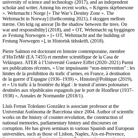
university of science and technology (2017), and an independent
scholar and writer. Among his recent works,
« Krigens skjebnesone
». Wehrmacht i Norge
[
« The War’s Destiny Zone ». The
Wehrmacht in Norway
] (forthcoming 2021),
I skyggen mellom
trærne. Om krig og ansvar
[
In the shadow between the trees. On
war and responsibility
] (2018), and « OT, Wehrmacht og byggingen
av Festung Norwegen » [« OT, Wehrmacht and the building of
Festung Norwegen »], in
Historisk tidsskrift
, (2018).
Pierre Salmon
est doctorant en histoire contemporaine, membre
d’HisTeMé (EA 7455) et membre scientifique de la Casa de
Velázquez. ATER à l’Université Gustave Eiffel (2020–2021) Parmi
ses publications récentes, « Une impuissante “non-intervention” : les
limites de la prohibition du trafic d’armes, en France, à destination
de la guerre d’Espagne (1936–1939) »,
Histoire@Politique
(2019),
et « Un trafic à la frontière du légal : le transit d’armes polonaises
destinées aux républicains espagnols par le port de Honfleur (1937–
1938) »,
Annales de Normandie
(2018/1).
Lluís Ferran Toledano Gonzàlez
is associate professor at the
Universitat Autònoma de Barcelona since 2004. Author of scientific
works on the history of counter-revolution, the construction of
national memories, parliamentary history and discourses on
corruption. He has given seminars in various Spanish and European
universities, such as those of Lisbon, Naples, Aix-en-Provence,