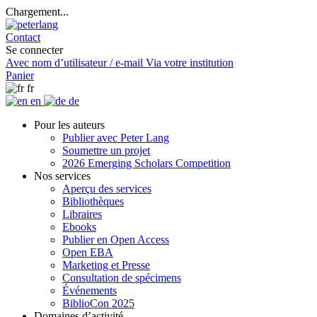
Chargement...
Contact
Se connecter
Avec nom d’utilisateur / e-mail
Via votre institution
Panier
fr
en
de
Pour les auteurs
Publier avec Peter Lang
Soumettre un projet
2026 Emerging Scholars Competition
Nos services
Aperçu des services
Bibliothèques
Libraires
Ebooks
Publier en Open Access
Open EBA
Marketing et Presse
Consultation de spécimens
Événements
BiblioCon 2025
Domaines d’activité