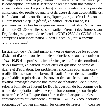
la conscription, ont fait le sacrifice de leur vie pour une patrie qu’ils
avaient à défendre. Le poids des guerres mondiales dans la prise de
conscience des profits de guerre et du degré de leur acceptabilité est
ici fondamental et contribue à expliquer pourquoi c’est la Seconde
Guerre mondiale qui a généré, en particulier en France, les
premières recherches historiques majeures sur cet objet. Six années
durant (2003–2009), elles se sont particulièrement développées sous
l’égide du groupement de recherche (GDR) 2539 du CNRS « Les
entreprises sous l’occupation » dont Hervé Joly fut la cheville
10
ouvrière majeure
.
La question de « l’argent immoral » ou ce que ce que les sources
désignent d’abord sous le nom de « bénéfices de guerre » puis en
11
1944–1945 de « profits illicites »
irrigue nombre de contributions
de ces travaux, en particulier dès qu’il est question de sortie de
guerre et d’épuration. Les problèmes rencontrés pour saisir ces «
profits illicites » sont nombreux. Il s’agit d’abord de les quantifier
pour établir, au prix de calculs souvent délicats, le montant d’une
taxation envisagée comme une forme de réparation ; ce qui pose,
selon la formule de Florent Le Bot, la question du but comme de la
nature de l’opération suivie : « épuration économique ou simple
mesure fiscale ? » La question n’a rien de rhétorique pour les
contemporains qui entendent « punir la
←24 |
25→
“collaboration
12
économique” tout en alimentant les caisses du Trésor »
. Cela ne