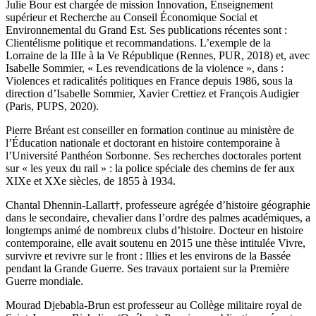
Julie Bour
est chargée de mission Innovation, Enseignement
supérieur et Recherche au Conseil Économique Social et
Environnemental du Grand Est. Ses publications récentes sont :
Clientélisme politique et recommandations. L’exemple de la
Lorraine de la III
e
à la V
e
République
(Rennes, PUR, 2018) et, avec
Isabelle Sommier, « Les revendications de la violence », dans :
Violences et radicalités politiques en France depuis 1986
, sous la
direction d’Isabelle Sommier, Xavier Crettiez et François Audigier
(Paris, PUPS, 2020).
Pierre Bréant
est conseiller en formation continue au ministère de
l’Éducation nationale et doctorant en histoire contemporaine à
l’Université Panthéon Sorbonne. Ses recherches doctorales portent
sur « les yeux du rail » : la police spéciale des chemins de fer aux
XIX
e
et XX
e
siècles, de 1855 à 1934.
Chantal Dhennin-Lallart
†
, professeure agrégée d’histoire géographie
dans le secondaire, chevalier dans l’ordre des palmes académiques, a
longtemps animé de nombreux clubs d’histoire. Docteur en histoire
contemporaine, elle avait soutenu en 2015 une thèse intitulée
Vivre,
survivre et revivre sur le front : Illies et les environs de la Bassée
pendant la Grande Guerre
. Ses travaux portaient sur la Première
Guerre mondiale.
Mourad Djebabla-Brun
est professeur au Collège militaire royal de