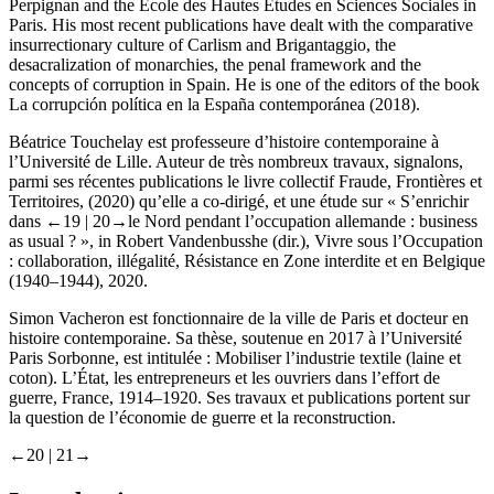
Perpignan and the École des Hautes Études en Sciences Sociales in
Paris. His most recent publications have dealt with the comparative
insurrectionary culture of Carlism and Brigantaggio, the
desacralization of monarchies, the penal framework and the
concepts of corruption in Spain. He is one of the editors of the book
La corrupción política en la España contemporánea
(2018).
Béatrice Touchelay
est professeure d’histoire contemporaine à
l’Université de Lille. Auteur de très nombreux travaux, signalons,
parmi ses récentes publications le livre collectif
Fraude, Frontières et
Territoires
, (2020) qu’elle a co-dirigé, et une étude sur « S’enrichir
dans
←19 |
20→le Nord pendant l’occupation allemande :
business
as usual
? », in
Robert Vandenbusshe
(dir.)
, Vivre sous l’Occupation
: collaboration, illégalité, Résistance en Zone interdite et en Belgique
(1940
–
1944)
,
2020.
Simon Vacheron
est fonctionnaire de la ville de Paris et docteur en
histoire contemporaine. Sa thèse, soutenue en 2017 à l’Université
Paris Sorbonne, est intitulée :
Mobiliser l’industrie textile (laine et
coton). L’État, les entrepreneurs et les ouvriers dans l’effort de
guerre, France, 1914
–
1920.
Ses travaux et publications portent sur
la question de l’économie de guerre et la reconstruction.
←20 |
21→