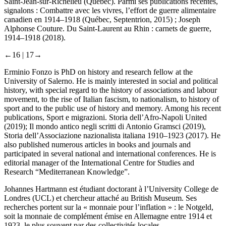
Saint-Jean-sur-Richelieu (Québec). Parmi ses publications récentes,
signalons :
Combattre avec les vivres, l’effort de guerre alimentaire
canadien en 1914
–
1918
(Québec, Septentrion, 2015) ;
Joseph
Alphonse Couture. Du Saint-Laurent au Rhin : carnets de guerre,
1914
–
1918
(2018).
←16 |
17→
Erminio Fonzo
is PhD on history and research fellow at the
University of Salerno. He is mainly interested in social and political
history, with special regard to the history of associations and labour
movement, to the rise of Italian fascism, to nationalism, to history of
sport and to the public use of history and memory. Among his recent
publications,
Sport e migrazioni. Storia dell’Afro-Napoli United
(2019);
Il mondo antico negli scritti di Antonio Gramsci
(2019),
Storia dell’Associazione nazionalista italiana 1910
–
1923
(2017). He
also published numerous articles in books and journals and
participated in several national and international conferences. He is
editorial manager of the International Centre for Studies and
Research “Mediterranean Knowledge”.
Johannes Hartmann
est étudiant doctorant à l’University College de
Londres (UCL) et chercheur attaché au British Museum. Ses
recherches portent sur la « monnaie pour l’inflation » : le
Notgeld
,
soit la monnaie de complément émise en Allemagne entre 1914 et
1923, le plus souvent par des collectivités locales.