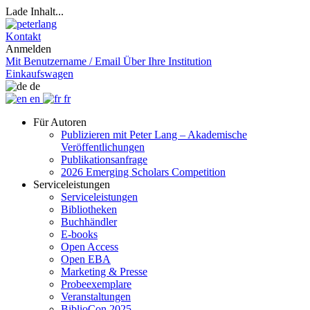
Lade Inhalt...
Kontakt
Anmelden
Mit Benutzername / Email
Über Ihre Institution
Einkaufswagen
de
en
fr
Für Autoren
Publizieren mit Peter Lang – Akademische
Veröffentlichungen
Publikationsanfrage
2026 Emerging Scholars Competition
Serviceleistungen
Serviceleistungen
Bibliotheken
Buchhändler
E-books
Open Access
Open EBA
Marketing & Presse
Probeexemplare
Veranstaltungen
BiblioCon 2025