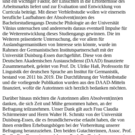
sind ein wichtiger Faktor, der Einsichten in die Erfordernisse des
Arbeitsmarkts liefert und zur Evaluation und Entwicklung von
Curricula beiträgt. Mit dieser Verbleibstudie wollen wir einerseits
berufliche Laufbahnen der Absolvent(inn)en des
Bachelorstudiengangs
Deutsche Philologie
an der Universität
Vilnius untersuchen und andererseits daraus eventuell Impulse für
die Weiterentwicklung dieses Studiengangs gewinnen. Die im
Weiteren präsentierte Untersuchung, die vor allem für
Auslandsgermanistiken von Interesse sein könnte, wurde im
Rahmen der Germanistischen Institutspartnerschaft mit der
Universität Duisburg-Essen durchgeführt. Diese von dem
Deutschen Akademischen Austauschdienst (DAAD) finanzierte
Zusammenarbeit, geleitet von Prof. Dr. Ulrike Haß, Professorin für
Linguistik der deutschen Sprache am Institut für Germanistik,
bestand von 2011 bis 2019. Die Durchführung der Verbleibstudie
und die vorliegende Publikation wurden aus den DAAD-Mitteln
finanziert, wofür die Autorinnen sich herzlich bedanken möchten.
Darüber hinaus möchten die Autorinnen allen Absolvent(inn)en
danken, die sich Zeit und Mühe genommen haben, an der
Befragung teilzunehmen. Unser Dank gilt auch Frau Claudia
Schirrmeister und Herrn Walter H. Schmitz von der Universität
Duisburg-Essen, die es freundlicherweise erlaubt haben, die von
ihnen erstellten Erhebungsbögen bei der Vorbereitung unserer
Befragung heranzuziehen. Den beiden Gutachterinnen, Assoc. Prof.