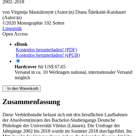
2002–2018
von
Virginija Masiulionytė (Autor:in)
Diana Šileikaitė-Kaishauri
(Autor:in)
©2020
Monographie
192 Seiten
Linguistik
Open Access
eBook
Kostenlos herunterladen! (PDF)
Kostenlos herunterladen! (ePUB)
Hardcover
für
US$ 67,65
Versand in ca. 10 Werktagen national, internationaler Versand
möglich
In den Warenkorb
Zusammenfassung
Diese Verbleibstudie befasst sich mit den beruflichen Laufbahnen
der Absolvent(inn)en des Bachelor-Studiengangs Deutsche
Philologie der Universität Vilnius (Litauen). Die Umfrage der
Jahrgänge 2002 bis 2018 wurde im Sommer 2018 durchgeführt. Im