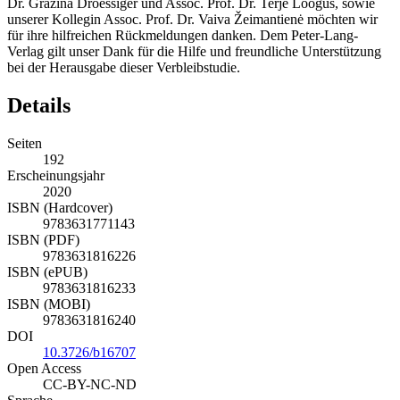
Dr. Gražina Droessiger und Assoc. Prof. Dr. Terje Loogus, sowie
unserer Kollegin Assoc. Prof. Dr. Vaiva Žeimantienė möchten wir
für ihre hilfreichen Rückmeldungen danken. Dem Peter-Lang-
Verlag gilt unser Dank für die Hilfe und freundliche Unterstützung
bei der Herausgabe dieser Verbleibstudie.
Details
Seiten
192
Erscheinungsjahr
2020
ISBN (Hardcover)
9783631771143
ISBN (PDF)
9783631816226
ISBN (ePUB)
9783631816233
ISBN (MOBI)
9783631816240
DOI
10.3726/b16707
Open Access
CC-BY-NC-ND