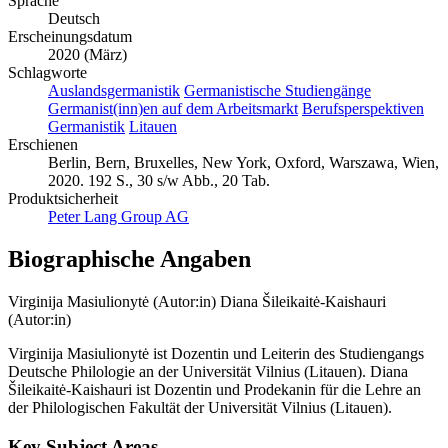
Sprache
Deutsch
Erscheinungsdatum
2020 (März)
Schlagworte
Auslandsgermanistik
Germanistische Studiengänge
Germanist(inn)en auf dem Arbeitsmarkt
Berufsperspektiven
Germanistik
Litauen
Erschienen
Berlin, Bern, Bruxelles, New York, Oxford, Warszawa, Wien,
2020. 192 S., 30 s/w Abb., 20 Tab.
Produktsicherheit
Peter Lang Group AG
Biographische Angaben
Virginija Masiulionytė (Autor:in)
Diana Šileikaitė-Kaishauri
(Autor:in)
Virginija Masiulionytė ist Dozentin und Leiterin des Studiengangs
Deutsche Philologie an der Universität Vilnius (Litauen). Diana
Šileikaitė-Kaishauri ist Dozentin und Prodekanin für die Lehre an
der Philologischen Fakultät der Universität Vilnius (Litauen).
Key Subject Areas