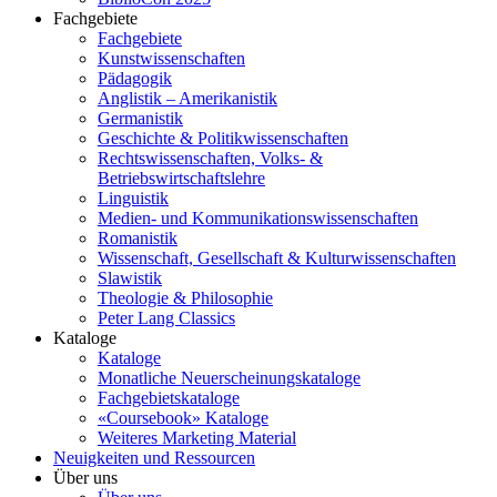
Fachgebiete
Fachgebiete
Kunstwissenschaften
Pädagogik
Anglistik – Amerikanistik
Germanistik
Geschichte & Politikwissenschaften
Rechtswissenschaften, Volks- &
Betriebswirtschaftslehre
Linguistik
Medien- und Kommunikationswissenschaften
Romanistik
Wissenschaft, Gesellschaft & Kulturwissenschaften
Slawistik
Theologie & Philosophie
Peter Lang Classics
Kataloge
Kataloge
Monatliche Neuerscheinungskataloge
Fachgebietskataloge
«Coursebook» Kataloge
Weiteres Marketing Material
Neuigkeiten und Ressourcen
Über uns