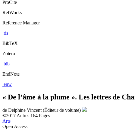
ProCite
RefWorks
Reference Manager
.ris
BibTeX
Zotero
.bib
EndNote
.enw
« De l’âme à la plume ». Les lettres de Ch
de
Delphine Vincent (Éditeur de volume)
©2017
Autres
164 Pages
Arts
Open Access