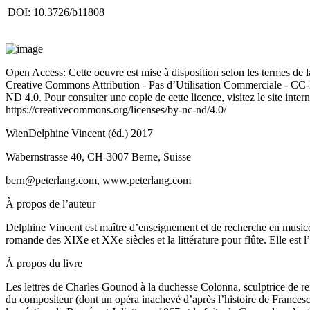
DOI: 10.3726/b11808
Open Access: Cette oeuvre est mise à disposition selon les termes de 
Creative Commons Attribution - Pas d’Utilisation Commerciale - C
ND 4.0. Pour consulter une copie de cette licence, visitez le site intern
https://creativecommons.org/licenses/by-nc-nd/4.0/
WienDelphine Vincent (éd.) 2017
Wabernstrasse 40, CH-3007 Berne, Suisse
bern@peterlang.com
,
www.peterlang.com
À propos de l’auteur
Delphine Vincent
est maître d’enseignement et de recherche en musicol
romande des XIX
e
et XX
e
siècles et la littérature pour flûte. Elle est 
À propos du livre
Les lettres de Charles Gounod à la duchesse Colonna, sculptrice de re
du compositeur (dont un opéra inachevé d’après l’histoire de Francesca