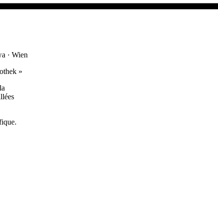
wa · Wien
iothek
»
la
llées
fique.