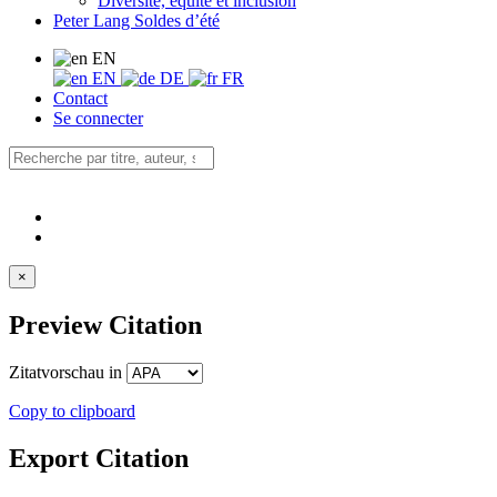
Diversité, équité et inclusion
Peter Lang Soldes d’été
EN
EN
DE
FR
Contact
Se connecter
×
Preview Citation
Zitatvorschau in
Copy to clipboard
Export Citation