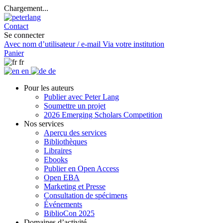
Chargement...
Contact
Se connecter
Avec nom d’utilisateur / e-mail
Via votre institution
Panier
fr
en
de
Pour les auteurs
Publier avec Peter Lang
Soumettre un projet
2026 Emerging Scholars Competition
Nos services
Aperçu des services
Bibliothèques
Libraires
Ebooks
Publier en Open Access
Open EBA
Marketing et Presse
Consultation de spécimens
Événements
BiblioCon 2025
Domaines d’activité