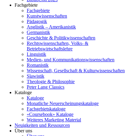
Fachgebiete
Fachgebiete
Kunstwissenschaften
Pädagogik
Anglistik – Amerikanistik
Germanistik
Geschichte & Politikwissenschaften
Rechtswissenschaften, Volks- &
Betriebswirtschaftslehre
Linguistik
Medien- und Kommunikationswissenschaften
Romanistik
Wissenschaft, Gesellschaft & Kulturwissenschaften
Slawistik
Theologie & Philosophie
Peter Lang Classics
Kataloge
Kataloge
Monatliche Neuerscheinungskataloge
Fachgebietskataloge
«Coursebook» Kataloge
Weiteres Marketing Material
Neuigkeiten und Ressourcen
Über uns