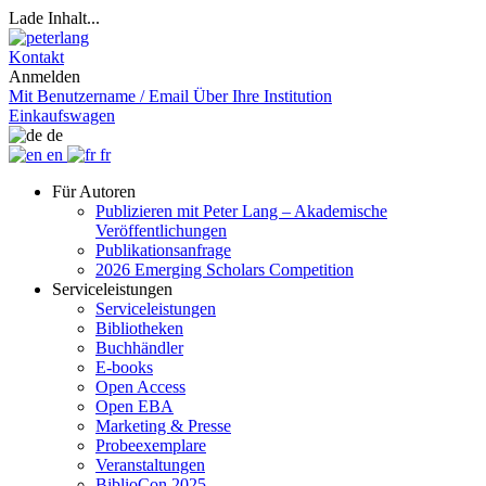
Lade Inhalt...
Kontakt
Anmelden
Mit Benutzername / Email
Über Ihre Institution
Einkaufswagen
de
en
fr
Für Autoren
Publizieren mit Peter Lang – Akademische
Veröffentlichungen
Publikationsanfrage
2026 Emerging Scholars Competition
Serviceleistungen
Serviceleistungen
Bibliotheken
Buchhändler
E-books
Open Access
Open EBA
Marketing & Presse
Probeexemplare
Veranstaltungen
BiblioCon 2025