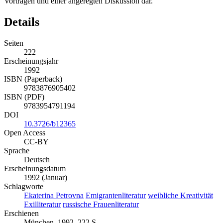
Vorträgen und einer angeregten Diskussion dar.
Details
Seiten
222
Erscheinungsjahr
1992
ISBN (Paperback)
9783876905402
ISBN (PDF)
9783954791194
DOI
10.3726/b12365
Open Access
CC-BY
Sprache
Deutsch
Erscheinungsdatum
1992 (Januar)
Schlagworte
Ekaterina Petrovna
Emigrantenliteratur
weibliche Kreativität
Exilliteratur
russische Frauenliteratur
Erschienen
München, 1992. 222 S.