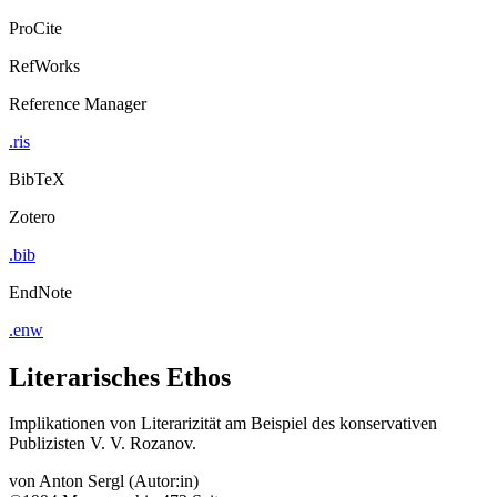
ProCite
RefWorks
Reference Manager
.ris
BibTeX
Zotero
.bib
EndNote
.enw
Literarisches Ethos
Implikationen von Literarizität am Beispiel des konservativen
Publizisten V. V. Rozanov.
von
Anton Sergl (Autor:in)