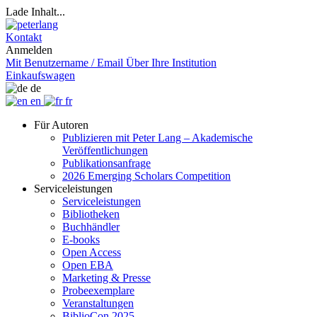
Lade Inhalt...
Kontakt
Anmelden
Mit Benutzername / Email
Über Ihre Institution
Einkaufswagen
de
en
fr
Für Autoren
Publizieren mit Peter Lang – Akademische
Veröffentlichungen
Publikationsanfrage
2026 Emerging Scholars Competition
Serviceleistungen
Serviceleistungen
Bibliotheken
Buchhändler
E-books
Open Access
Open EBA
Marketing & Presse
Probeexemplare
Veranstaltungen
BiblioCon 2025