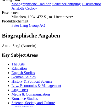
Monographische Tradition
Selbstbezichtigung
Diskursethos
Aristotle
Cechov
Erschienen
München, 1994. 472 S., m. Literaturverz.
Produktsicherheit
Peter Lang Group AG
Biographische Angaben
Anton Sergl (Autor:in)
Key Subject Areas
The Arts
Education
English Studies
German Studies
History & Political Science
Law, Economics & Management
Linguistics
Media & Communication
Romance Studies
Science, Society and Culture