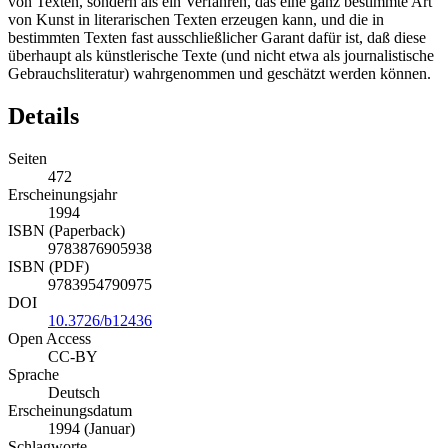
von Texten, sondern als ein Verfahren, das eine ganz bestimmte Art
von Kunst in literarischen Texten erzeugen kann, und die in
bestimmten Texten fast ausschließlicher Garant dafür ist, daß diese
überhaupt als künstlerische Texte (und nicht etwa als journalistische
Gebrauchsliteratur) wahrgenommen und geschätzt werden können.
Details
Seiten
472
Erscheinungsjahr
1994
ISBN (Paperback)
9783876905938
ISBN (PDF)
9783954790975
DOI
10.3726/b12436
Open Access
CC-BY
Sprache
Deutsch
Erscheinungsdatum
1994 (Januar)
Schlagworte