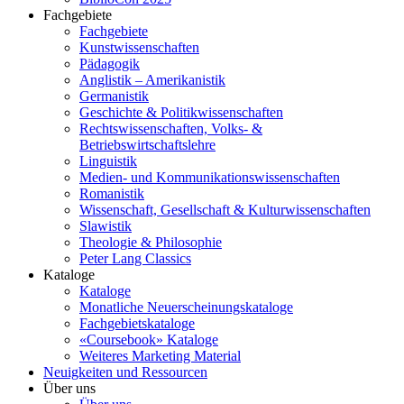
Fachgebiete
Fachgebiete
Kunstwissenschaften
Pädagogik
Anglistik – Amerikanistik
Germanistik
Geschichte & Politikwissenschaften
Rechtswissenschaften, Volks- &
Betriebswirtschaftslehre
Linguistik
Medien- und Kommunikationswissenschaften
Romanistik
Wissenschaft, Gesellschaft & Kulturwissenschaften
Slawistik
Theologie & Philosophie
Peter Lang Classics
Kataloge
Kataloge
Monatliche Neuerscheinungskataloge
Fachgebietskataloge
«Coursebook» Kataloge
Weiteres Marketing Material
Neuigkeiten und Ressourcen
Über uns