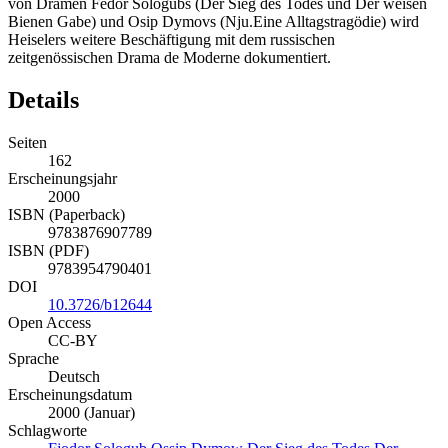
repräsentiert. Mit der vorliegenden Erstedition der Übersetzungen
von Dramen Fedor Sologubs (Der Sieg des Todes und Der weisen
Bienen Gabe) und Osip Dymovs (Nju.Eine Alltagstragödie) wird
Heiselers weitere Beschäftigung mit dem russischen
zeitgenössischen Drama de Moderne dokumentiert.
Details
Seiten
162
Erscheinungsjahr
2000
ISBN (Paperback)
9783876907789
ISBN (PDF)
9783954790401
DOI
10.3726/b12644
Open Access
CC-BY
Sprache
Deutsch
Erscheinungsdatum
2000 (Januar)