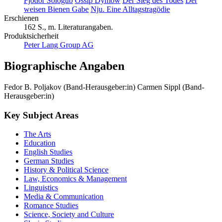
Schlagworte
Fjodor Sologub
Ossip Dymow
Der Sieg des Todes
Der
weisen Bienen Gabe
Nju. Eine Alltagstragödie
Erschienen
162 S., m. Literaturangaben.
Produktsicherheit
Peter Lang Group AG
Biographische Angaben
Fedor B. Poljakov (Band-Herausgeber:in)
Carmen Sippl (Band-
Herausgeber:in)
Key Subject Areas
The Arts
Education
English Studies
German Studies
History & Political Science
Law, Economics & Management
Linguistics
Media & Communication
Romance Studies