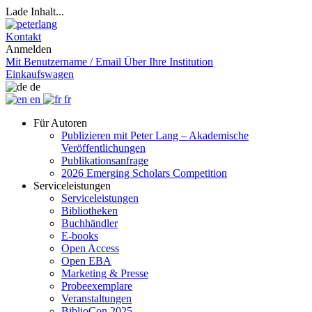
Lade Inhalt...
Kontakt
Anmelden
Mit Benutzername / Email
Über Ihre Institution
Einkaufswagen
de
en
fr
Für Autoren
Publizieren mit Peter Lang – Akademische
Veröffentlichungen
Publikationsanfrage
2026 Emerging Scholars Competition
Serviceleistungen
Serviceleistungen
Bibliotheken
Buchhändler
E-books
Open Access
Open EBA
Marketing & Presse
Probeexemplare
Veranstaltungen
BiblioCon 2025