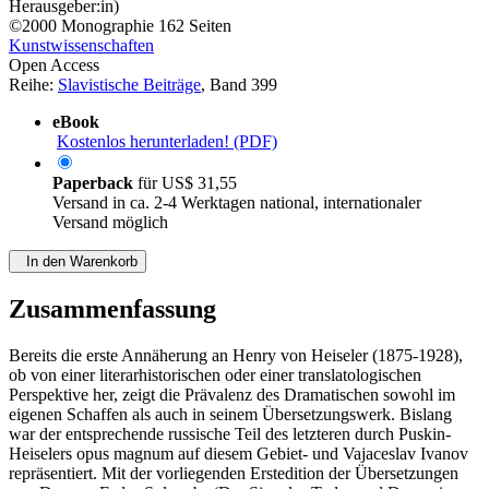
von
Fedor B. Poljakov (Band-Herausgeber:in)
Carmen Sippl (Band-
Herausgeber:in)
©2000
Monographie
162 Seiten
Kunstwissenschaften
Open Access
Reihe:
Slavistische Beiträge
, Band 399
eBook
Kostenlos herunterladen! (PDF)
Paperback
für
US$ 31,55
Versand in ca. 2-4 Werktagen national, internationaler
Versand möglich
In den Warenkorb
Zusammenfassung
Bereits die erste Annäherung an Henry von Heiseler (1875-1928),
ob von einer literarhistorischen oder einer translatologischen
Perspektive her, zeigt die Prävalenz des Dramatischen sowohl im
eigenen Schaffen als auch in seinem Übersetzungswerk. Bislang
war der entsprechende russische Teil des letzteren durch Puskin-
Heiselers opus magnum auf diesem Gebiet- und Vajaceslav Ivanov