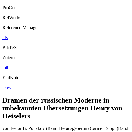
Export Citation
ProCite
RefWorks
Reference Manager
.ris
BibTeX
Zotero
.bib
EndNote
.enw
Dramen der russischen Moderne in
unbekannten Übersetzungen Henry von
Heiselers