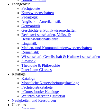
Fachgebiete
Fachgebiete
Kunstwissenschaften
Pädagogik
Anglistik – Amerikanistik
Germanistik
Geschichte & Politikwissenschaften
Rechtswissenschaften, Volks- &
Betriebswirtschaftslehre
Linguistik
Medien- und Kommunikationswissenschaften
Romanistik
Wissenschaft, Gesellschaft & Kulturwissenschaften
Slawistik
Theologie & Philosophie
Peter Lang Classics
Kataloge
Kataloge
Monatliche Neuerscheinungskataloge
Fachgebietskataloge
«Coursebook» Kataloge
Weiteres Marketing Material
Neuigkeiten und Ressourcen
Über uns