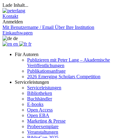
Lade Inhalt...
Kontakt
Anmelden
Mit Benutzername / Email
Über Ihre Institution
Einkaufswagen
de
en
fr
Für Autoren
Publizieren mit Peter Lang – Akademische
Veröffentlichungen
Publikationsanfrage
2026 Emerging Scholars Competition
Serviceleistungen
Serviceleistungen
Bibliotheken
Buchhändler
E-books
Open Access
Open EBA
Marketing & Presse
Probeexemplare
Veranstaltungen
BiblioCon 2025