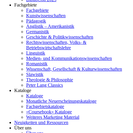
Fachgebiete
Fachgebiete
Kunstwissenschaften
Pädagogik
Anglistik – Amerikanistik
Germanistik
Geschichte & Politikwissenschaften
Rechtswissenschaften, Volks- &
Betriebswirtschaftslehre
Linguistik
Medien- und Kommunikationswissenschaften
Romanistik
Wissenschaft, Gesellschaft & Kulturwissenschaften
Slawistik
Theologie & Philosophie
Peter Lang Classics
Kataloge
Kataloge
Monatliche Neuerscheinungskataloge
Fachgebietskataloge
«Coursebook» Kataloge
Weiteres Marketing Material
Neuigkeiten und Ressourcen
Über uns