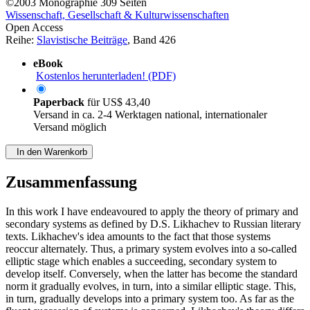
©2003
Monographie
309 Seiten
Wissenschaft, Gesellschaft & Kulturwissenschaften
Open Access
Reihe:
Slavistische Beiträge
, Band 426
eBook
Kostenlos herunterladen! (PDF)
Paperback
für
US$ 43,40
Versand in ca. 2-4 Werktagen national, internationaler
Versand möglich
In den Warenkorb
Zusammenfassung
In this work I have endeavoured to apply the theory of primary and
secondary systems as defined by D.S. Likhachev to Russian literary
texts. Likhachev's idea amounts to the fact that those systems
reoccur alternately. Thus, a primary system evolves into a so-called
elliptic stage which enables a succeeding, secondary system to
develop itself. Conversely, when the latter has become the standard
norm it gradually evolves, in turn, into a similar elliptic stage. This,
in turn, gradually develops into a primary system too. As far as the