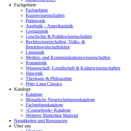
Fachgebiete
Fachgebiete
Kunstwissenschaften
Pädagogik
Anglistik – Amerikanistik
Germanistik
Geschichte & Politikwissenschaften
Rechtswissenschaften, Volks- &
Betriebswirtschaftslehre
Linguistik
Medien- und Kommunikationswissenschaften
Romanistik
Wissenschaft, Gesellschaft & Kulturwissenschaften
Slawistik
Theologie & Philosophie
Peter Lang Classics
Kataloge
Kataloge
Monatliche Neuerscheinungskataloge
Fachgebietskataloge
«Coursebook» Kataloge
Weiteres Marketing Material
Neuigkeiten und Ressourcen
Über uns