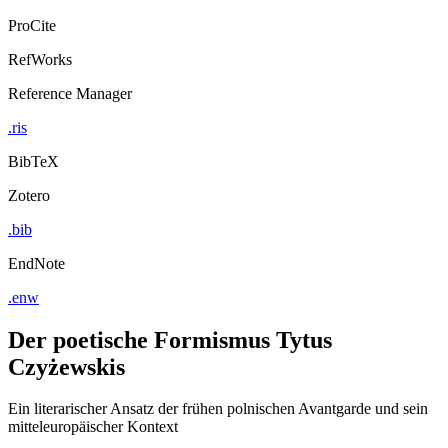
ProCite
RefWorks
Reference Manager
.ris
BibTeX
Zotero
.bib
EndNote
.enw
Der poetische Formismus Tytus
Czyżewskis
Ein literarischer Ansatz der frühen polnischen Avantgarde und sein
mitteleuropäischer Kontext