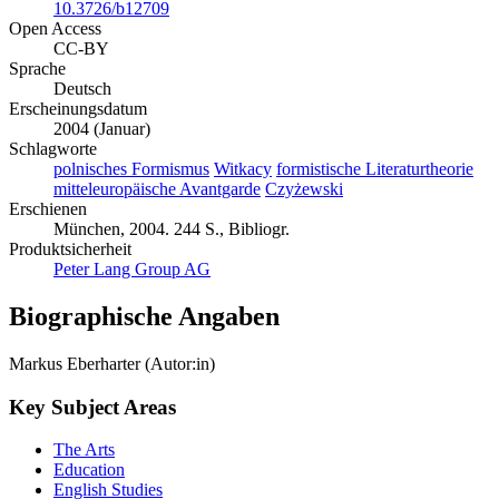
10.3726/b12709
Open Access
CC-BY
Sprache
Deutsch
Erscheinungsdatum
2004 (Januar)
Schlagworte
polnisches Formismus
Witkacy
formistische Literaturtheorie
mitteleuropäische Avantgarde
Czyżewski
Erschienen
München, 2004. 244 S., Bibliogr.
Produktsicherheit
Peter Lang Group AG
Biographische Angaben
Markus Eberharter (Autor:in)
Key Subject Areas
The Arts
Education
English Studies