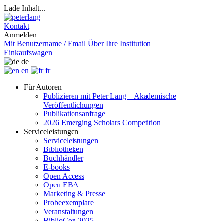
Lade Inhalt...
Kontakt
Anmelden
Mit Benutzername / Email
Über Ihre Institution
Einkaufswagen
de
en
fr
Für Autoren
Publizieren mit Peter Lang – Akademische
Veröffentlichungen
Publikationsanfrage
2026 Emerging Scholars Competition
Serviceleistungen
Serviceleistungen
Bibliotheken
Buchhändler
E-books
Open Access
Open EBA
Marketing & Presse
Probeexemplare
Veranstaltungen
BiblioCon 2025