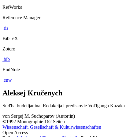
RefWorks
Reference Manager
.ris
BibTeX
Zotero
.bib
EndNote
.enw
Aleksej Kručenych
Sud'ba budetljanina. Redakcija i predislovie Vol'fganga Kazaka
von
Sergej M. Suchoparov (Autor:in)
©1992
Monographie
162 Seiten
Wissenschaft, Gesellschaft & Kulturwissenschaften
Open Access