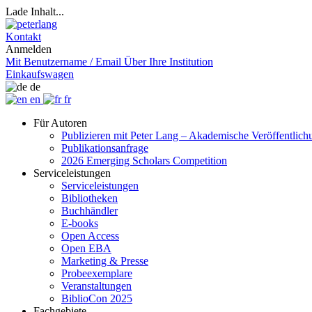
Lade Inhalt...
Kontakt
Anmelden
Mit Benutzername / Email
Über Ihre Institution
Einkaufswagen
de
en
fr
Für Autoren
Publizieren mit Peter Lang – Akademische Veröffentlic
Publikationsanfrage
2026 Emerging Scholars Competition
Serviceleistungen
Serviceleistungen
Bibliotheken
Buchhändler
E-books
Open Access
Open EBA
Marketing & Presse
Probeexemplare
Veranstaltungen
BiblioCon 2025
Fachgebiete