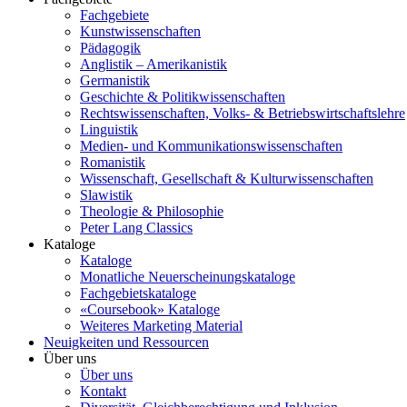
Fachgebiete
Kunstwissenschaften
Pädagogik
Anglistik – Amerikanistik
Germanistik
Geschichte & Politikwissenschaften
Rechtswissenschaften, Volks- & Betriebswirtschaftslehre
Linguistik
Medien- und Kommunikationswissenschaften
Romanistik
Wissenschaft, Gesellschaft & Kulturwissenschaften
Slawistik
Theologie & Philosophie
Peter Lang Classics
Kataloge
Kataloge
Monatliche Neuerscheinungskataloge
Fachgebietskataloge
«Coursebook» Kataloge
Weiteres Marketing Material
Neuigkeiten und Ressourcen
Über uns
Über uns
Kontakt