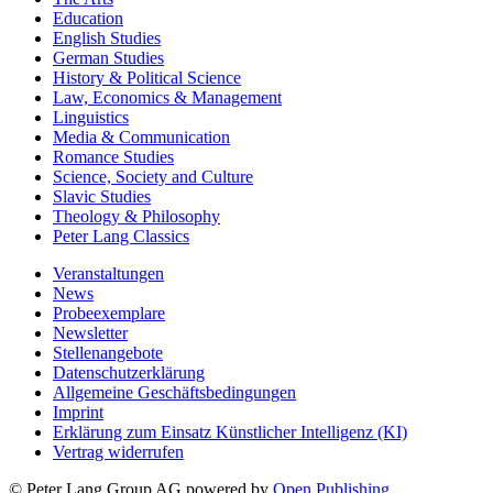
Education
English Studies
German Studies
History & Political Science
Law, Economics & Management
Linguistics
Media & Communication
Romance Studies
Science, Society and Culture
Slavic Studies
Theology & Philosophy
Peter Lang Classics
Veranstaltungen
News
Probeexemplare
Newsletter
Stellenangebote
Datenschutzerklärung
Allgemeine Geschäftsbedingungen
Imprint
Erklärung zum Einsatz Künstlicher Intelligenz (KI)
Vertrag widerrufen
© Peter Lang Group AG
powered by
Open Publishing