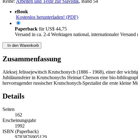
Reihe:
Arbeiten und Texte zur Slavistik
, Band 54
eBook
Kostenlos herunterladen! (PDF)
Paperback
für
US$ 44,75
Versand in ca. 2-4 Werktagen national, internationaler Versand
In den Warenkorb
Zusammenfassung
Aleksej Jelissejewitsch Krutschonych (1886 - 1968), einer der wichti
Jubiläumsfeier in Krutschonychs Heimat Cherson eine bio-bibliogra
hervorragender russischer Krutschonych-Spezialist die erste kleine M
Details
Seiten
162
Erscheinungsjahr
1992
ISBN (Paperback)
9783876905129