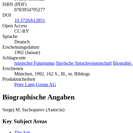
ISBN (PDF)
9783954795277
DOI
10.3726/b12851
Open Access
CC-BY
Sprache
Deutsch
Erscheinungsdatum
1992 (Januar)
Schlagworte
russischer Futurismus
Slavische Sprachwissenschaft
Biograhie
Erschienen
München, 1992. 162 S., Ill., m. Bibliogr.
Produktsicherheit
Peter Lang Group AG
Biographische Angaben
Sergej M. Suchoparov (Autor:in)
Key Subject Areas
The Arts