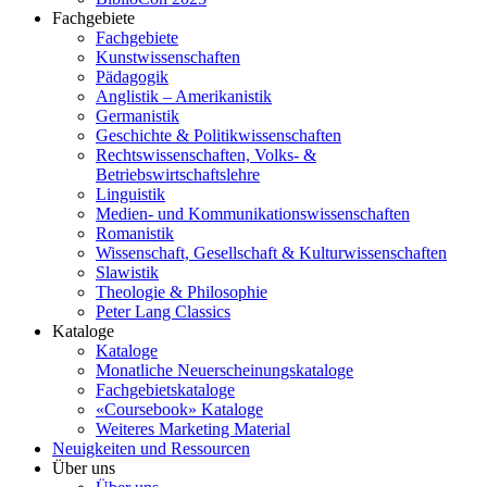
Fachgebiete
Fachgebiete
Kunstwissenschaften
Pädagogik
Anglistik – Amerikanistik
Germanistik
Geschichte & Politikwissenschaften
Rechtswissenschaften, Volks- &
Betriebswirtschaftslehre
Linguistik
Medien- und Kommunikationswissenschaften
Romanistik
Wissenschaft, Gesellschaft & Kulturwissenschaften
Slawistik
Theologie & Philosophie
Peter Lang Classics
Kataloge
Kataloge
Monatliche Neuerscheinungskataloge
Fachgebietskataloge
«Coursebook» Kataloge
Weiteres Marketing Material
Neuigkeiten und Ressourcen
Über uns