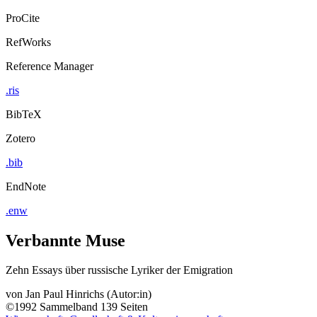
ProCite
RefWorks
Reference Manager
.ris
BibTeX
Zotero
.bib
EndNote
.enw
Verbannte Muse
Zehn Essays über russische Lyriker der Emigration
von
Jan Paul Hinrichs (Autor:in)
©1992
Sammelband
139 Seiten