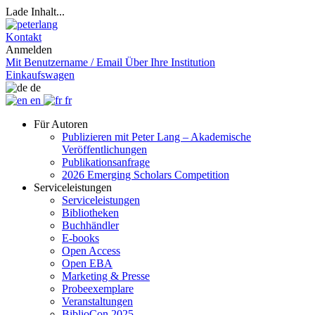
Lade Inhalt...
Kontakt
Anmelden
Mit Benutzername / Email
Über Ihre Institution
Einkaufswagen
de
en
fr
Für Autoren
Publizieren mit Peter Lang – Akademische
Veröffentlichungen
Publikationsanfrage
2026 Emerging Scholars Competition
Serviceleistungen
Serviceleistungen
Bibliotheken
Buchhändler
E-books
Open Access
Open EBA
Marketing & Presse
Probeexemplare
Veranstaltungen
BiblioCon 2025