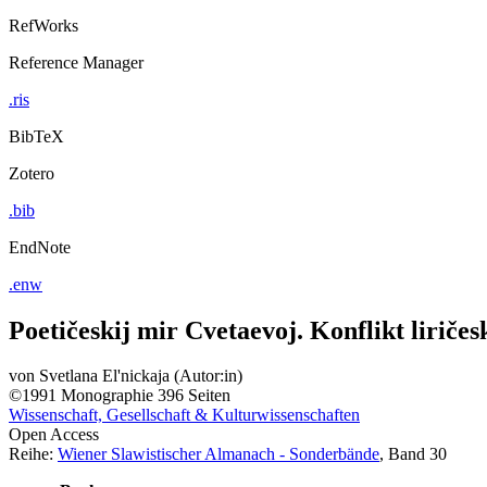
RefWorks
Reference Manager
.ris
BibTeX
Zotero
.bib
EndNote
.enw
Poetičeskij mir Cvetaevoj. Konflikt liričesk
von
Svetlana El'nickaja (Autor:in)
©1991
Monographie
396 Seiten
Wissenschaft, Gesellschaft & Kulturwissenschaften
Open Access
Reihe:
Wiener Slawistischer Almanach - Sonderbände
, Band 30