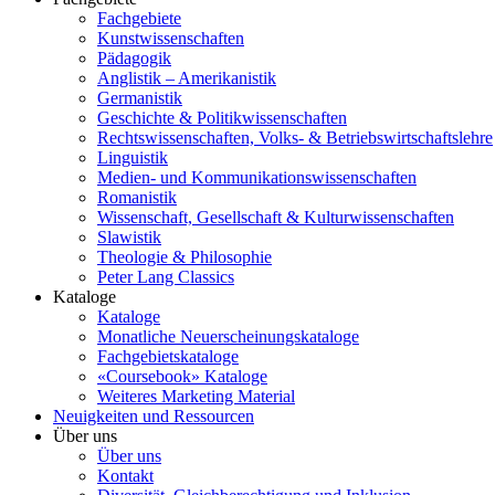
Fachgebiete
Kunstwissenschaften
Pädagogik
Anglistik – Amerikanistik
Germanistik
Geschichte & Politikwissenschaften
Rechtswissenschaften, Volks- & Betriebswirtschaftslehre
Linguistik
Medien- und Kommunikationswissenschaften
Romanistik
Wissenschaft, Gesellschaft & Kulturwissenschaften
Slawistik
Theologie & Philosophie
Peter Lang Classics
Kataloge
Kataloge
Monatliche Neuerscheinungskataloge
Fachgebietskataloge
«Coursebook» Kataloge
Weiteres Marketing Material
Neuigkeiten und Ressourcen
Über uns
Über uns
Kontakt