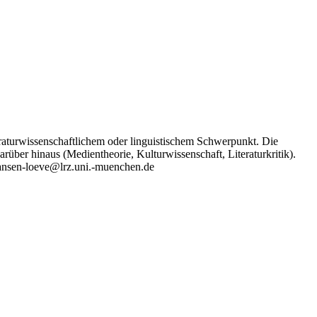
eraturwissenschaftlichem oder linguistischem Schwerpunkt. Die
rüber hinaus (Medientheorie, Kulturwissenschaft, Literaturkritik).
.hansen-loeve@lrz.uni.-muenchen.de