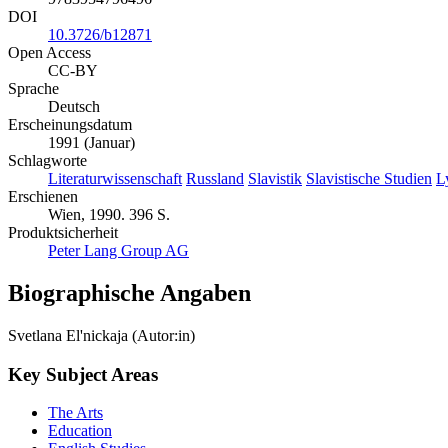
DOI
10.3726/b12871
Open Access
CC-BY
Sprache
Deutsch
Erscheinungsdatum
1991 (Januar)
Schlagworte
Literaturwissenschaft
Russland
Slavistik
Slavistische Studien
L
Erschienen
Wien, 1990. 396 S.
Produktsicherheit
Peter Lang Group AG
Biographische Angaben
Svetlana El'nickaja (Autor:in)
Key Subject Areas
The Arts
Education