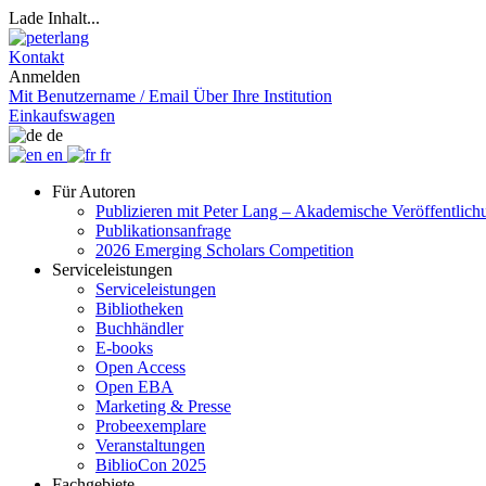
Lade Inhalt...
Kontakt
Anmelden
Mit Benutzername / Email
Über Ihre Institution
Einkaufswagen
de
en
fr
Für Autoren
Publizieren mit Peter Lang – Akademische Veröffentlic
Publikationsanfrage
2026 Emerging Scholars Competition
Serviceleistungen
Serviceleistungen
Bibliotheken
Buchhändler
E-books
Open Access
Open EBA
Marketing & Presse
Probeexemplare
Veranstaltungen
BiblioCon 2025
Fachgebiete