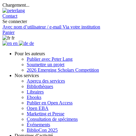
Chargement...
Contact
Se connecter
Avec nom d’utilisateur / e-mail
Via votre institution
Panier
fr
en
de
Pour les auteurs
Publier avec Peter Lang
Soumettre un projet
2026 Emerging Scholars Competition
Nos services
Aperçu des services
Bibliothèques
Libraires
Ebooks
Publier en Open Access
Open EBA
Marketing et Presse
Consultation de spécimens
Événements
BiblioCon 2025
Domaines d’activité