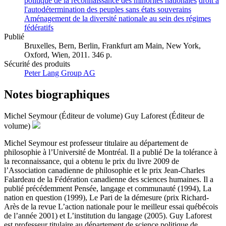
politique de la reconnaissance des minorités nationales
droit à
l'autodétermination des peuples sans états souverains
Aménagement de la diversité nationale au sein des régimes
fédératifs
Publié
Bruxelles, Bern, Berlin, Frankfurt am Main, New York,
Oxford, Wien, 2011. 346 p.
Sécurité des produits
Peter Lang Group AG
Notes biographiques
Michel Seymour (Éditeur de volume)
Guy Laforest (Éditeur de
volume)
Michel Seymour est professeur titulaire au département de
philosophie à l’Université de Montréal. Il a publié De la tolérance à
la reconnaissance, qui a obtenu le prix du livre 2009 de
l’Association canadienne de philosophie et le prix Jean-Charles
Falardeau de la Fédération canadienne des sciences humaines. Il a
publié précédemment Pensée, langage et communauté (1994), La
nation en question (1999), Le Pari de la démesure (prix Richard-
Arès de la revue L’action nationale pour le meilleur essai québécois
de l’année 2001) et L’institution du langage (2005). Guy Laforest
est professeur titulaire au département de science politique de