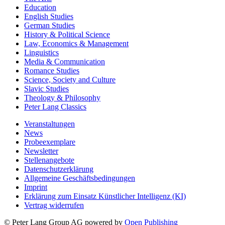
Education
English Studies
German Studies
History & Political Science
Law, Economics & Management
Linguistics
Media & Communication
Romance Studies
Science, Society and Culture
Slavic Studies
Theology & Philosophy
Peter Lang Classics
Veranstaltungen
News
Probeexemplare
Newsletter
Stellenangebote
Datenschutzerklärung
Allgemeine Geschäftsbedingungen
Imprint
Erklärung zum Einsatz Künstlicher Intelligenz (KI)
Vertrag widerrufen
© Peter Lang Group AG
powered by
Open Publishing