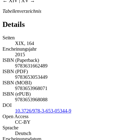
← XIV | XV →
Tabellenverzeichnis
Details
Seiten
XIX, 164
Erscheinungsjahr
2015
ISBN (Paperback)
9783631662489
ISBN (PDF)
9783653053449
ISBN (MOBI)
9783653968071
ISBN (ePUB)
9783653968088
DOI
10.3726/978-3-653-05344-9
Open Access
CC-BY
Sprache
Deutsch
Erscheinungsdatum