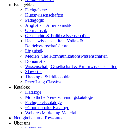
Fachgebiete
Fachgebiete
Kunstwissenschaften
Pädagogik
Anglistik – Amerikanistik
Germanistik
Geschichte & Politikwissenschaften
Rechtswissenschaften, Volks- &
Betriebswirtschaftslehre
Linguistik
Medien- und Kommunikationswissenschaften
Romanistik
Wissenschaft, Gesellschaft & Kulturwissenschaften
Slawistik
Theologie & Philosophie
Peter Lang Classics
Kataloge
Kataloge
Monatliche Neuerscheinungskataloge
Fachgebietskataloge
«Coursebook» Kataloge
Weiteres Marketing Material
Neuigkeiten und Ressourcen
Über uns