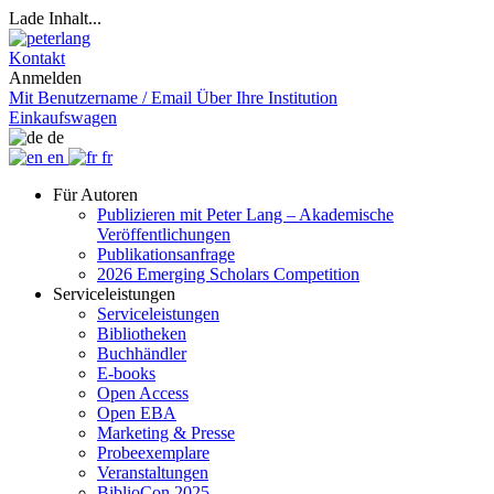
Lade Inhalt...
Kontakt
Anmelden
Mit Benutzername / Email
Über Ihre Institution
Einkaufswagen
de
en
fr
Für Autoren
Publizieren mit Peter Lang – Akademische
Veröffentlichungen
Publikationsanfrage
2026 Emerging Scholars Competition
Serviceleistungen
Serviceleistungen
Bibliotheken
Buchhändler
E-books
Open Access
Open EBA
Marketing & Presse
Probeexemplare
Veranstaltungen
BiblioCon 2025