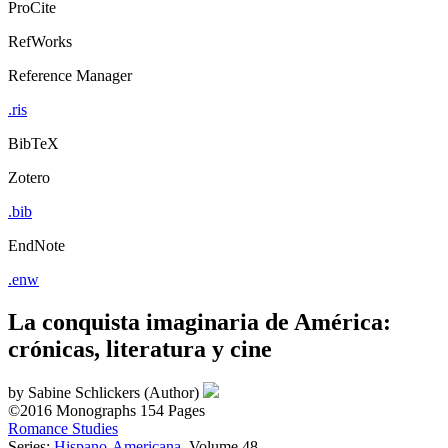
ProCite
RefWorks
Reference Manager
.ris
BibTeX
Zotero
.bib
EndNote
.enw
La conquista imaginaria de América:
crónicas, literatura y cine
by
Sabine Schlickers (Author)
©2016
Monographs
154 Pages
Romance Studies
Series:
Hispano-Americana
, Volume 48