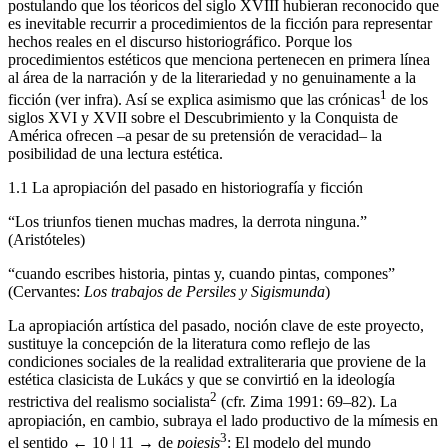
postulando que los téoricos del siglo XVIII hubieran reconocido que
es inevitable recurrir a procedimientos de la ficción para representar
hechos reales en el discurso historiográfico. Porque los
procedimientos estéticos que menciona pertenecen en primera línea
al área de la narración y de la literariedad y no genuinamente a la
1
ficción (ver infra). Así se explica asimismo que las crónicas
de los
siglos XVI y XVII sobre el Descubrimiento y la Conquista de
América ofrecen –a pesar de su pretensión de veracidad– la
posibilidad de una lectura estética.
1.1 La apropiación del pasado en historiografía y ficción
“Los triunfos tienen muchas madres, la derrota ninguna.”
(Aristóteles)
“cuando escribes historia, pintas y, cuando pintas, compones”
(Cervantes:
Los trabajos de Persiles y Sigismunda
)
La apropiación artística del pasado, noción clave de este proyecto,
sustituye la concepción de la literatura como reflejo de las
condiciones sociales de la realidad extraliteraria que proviene de la
estética clasicista de Lukács y que se convirtió en la ideología
2
restrictiva del realismo socialista
(cfr. Zima 1991: 69–82). La
apropiación, en cambio, subraya el lado productivo de la mímesis en
3
el sentido
← 10 | 11 →
de
poiesis
: El modelo del mundo