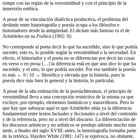
rompe con las reglas de la verosimilitud y con el principio de la
inmersión estética.
A pesar de su vinculación dialéctica productiva, el problema del
deslinde entre historiografía y poesía ocupa a los filósofos e
historiadores desde la antigüedad. El
dictum
más famoso es el de
Aristóteles en su
Poética
(1992: 9):
No corresponde al poeta decir lo que ha sucedido, sino lo que podría
suceder, esto es, lo posible según la verosimilitud o la necesidad. En
efecto, el historiador y el poeta no se diferencian por decir las cosas
en verso o en prosa […] la diferencia está en que uno dice lo que ha
sucedido, y el otro, lo que podría suceder. Por eso también la poesía
es más
← 9 | 10 →
filosófica y elevada que la historia, pues la
poesía dice más bien lo general y la historia, lo particular.
A pesar de la alta estimación de la poesía/literatura, el principio de
verosimilitud lleva a una concepción restrictiva de la misma ya que
excluye, por ejemplo, elementos fantásticos y maravillosos. Pero lo
que hay que subrayar aquí es que Aristóteles sitúa ya la diferencia
fundamental entre textos factuales y ficcionales a nivel del contenido
y de la referencia, pero no a nivel del discurso. La diferenciación de
los discursos artísticos y no artísticos se produjo además mucho más
tarde, a finales del siglo XVIII; antes, la historiografía formaba parte
de la retórica. Hayden White (1981: 147) se equivoca, no obstante,