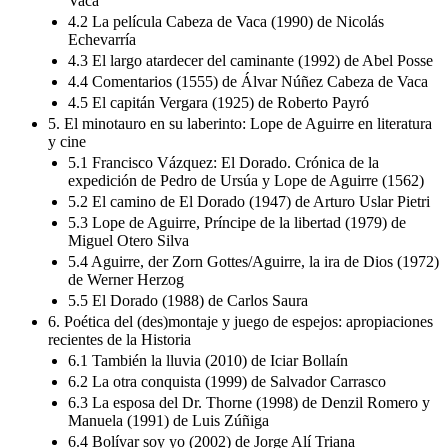
Vaca
4.2 La película Cabeza de Vaca (1990) de Nicolás
Echevarría
4.3 El largo atardecer del caminante (1992) de Abel Posse
4.4 Comentarios (1555) de Álvar Núñez Cabeza de Vaca
4.5 El capitán Vergara (1925) de Roberto Payró
5. El minotauro en su laberinto: Lope de Aguirre en literatura
y cine
5.1 Francisco Vázquez: El Dorado. Crónica de la
expedición de Pedro de Ursúa y Lope de Aguirre (1562)
5.2 El camino de El Dorado (1947) de Arturo Uslar Pietri
5.3 Lope de Aguirre, Príncipe de la libertad (1979) de
Miguel Otero Silva
5.4 Aguirre, der Zorn Gottes/Aguirre, la ira de Dios (1972)
de Werner Herzog
5.5 El Dorado (1988) de Carlos Saura
6. Poética del (des)montaje y juego de espejos: apropiaciones
recientes de la Historia
6.1 También la lluvia (2010) de Iciar Bollaín
6.2 La otra conquista (1999) de Salvador Carrasco
6.3 La esposa del Dr. Thorne (1998) de Denzil Romero y
Manuela (1991) de Luis Zúñiga
6.4 Bolívar soy yo (2002) de Jorge Alí Triana