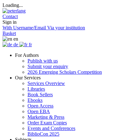
Loading...
Contact
Sign in
With Username/Email
Via your institution
Basket
en
de
fr
For Authors
Publish with us
Submit your enquiry
2026 Emerging Scholars Competition
Our Services
Services Overview
Libraries
Book Sellers
Ebooks
Open Access
Open EBA
Marketing & Press
Order Exam Copies
Events and Conferences
BiblioCon 2025
Subjects