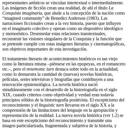
representantes artísticos se vinculan intertextual o intermedialmente.
Las imágenes de ficción crean una realidad, de ahí el título
La
Conquista imaginaria
, que alude a la concepción de la nación como
“imagined community” de Benedict Anderson (1983). Las
narraciones ficcionales crean a la vez historia, puesto que influyen
en el imaginario colectivo y operan como un dispositivo ideológico
y memorístico. Desenredar estas relaciones transtextuales,
reconstruir las visiones singulares de la Conquista y la función que
se pretende cumplir con estas imágenes literarias y cinematográficas,
son objetivos importantes de esta investigación.
El tratamiento literario de acontecimientos históricos es tan viejo
como la literatura misma –piénsese en las epopeyas, en el romancero
etc.–, pero el
mnemonic turn
destaca sobre todo en la actualidad,
como lo demuestra la cantidad de (nuevas) novelas históricas,
películas, series televisivas y biografías que contribuyen a una
renovación epistemológica. La novela histórica nació
simultáneamente con el desarrollo de la historiografía en el siglo
XIX, cuando criterios como objetividad y verdad eran todavía
principios sólidos de la historiografía positivista. El escepticismo del
reconocimiento y el
linguistic turn
llevaron en el siglo XX a la
comprensión de las limitaciones del lenguaje en la apropiación y
representación de la realidad. La nueva novela histórica (ver 1.2) se
basa en este escepticismo del reconocimiento y transmite una
imagen particularizada, fragmentada y subjetiva de la historia, y