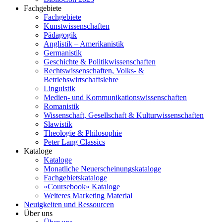
Fachgebiete
Fachgebiete
Kunstwissenschaften
Pädagogik
Anglistik – Amerikanistik
Germanistik
Geschichte & Politikwissenschaften
Rechtswissenschaften, Volks- &
Betriebswirtschaftslehre
Linguistik
Medien- und Kommunikationswissenschaften
Romanistik
Wissenschaft, Gesellschaft & Kulturwissenschaften
Slawistik
Theologie & Philosophie
Peter Lang Classics
Kataloge
Kataloge
Monatliche Neuerscheinungskataloge
Fachgebietskataloge
«Coursebook» Kataloge
Weiteres Marketing Material
Neuigkeiten und Ressourcen
Über uns