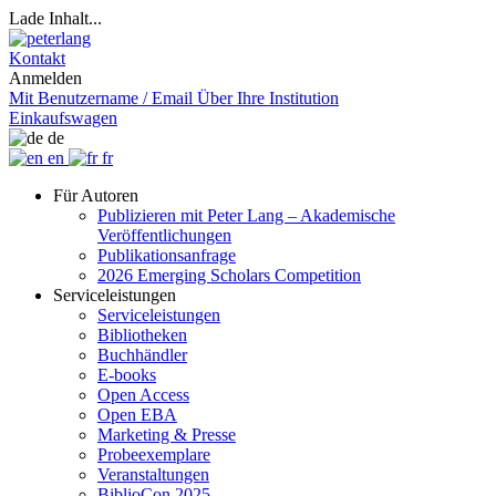
Lade Inhalt...
Kontakt
Anmelden
Mit Benutzername / Email
Über Ihre Institution
Einkaufswagen
de
en
fr
Für Autoren
Publizieren mit Peter Lang – Akademische
Veröffentlichungen
Publikationsanfrage
2026 Emerging Scholars Competition
Serviceleistungen
Serviceleistungen
Bibliotheken
Buchhändler
E-books
Open Access
Open EBA
Marketing & Presse
Probeexemplare
Veranstaltungen
BiblioCon 2025