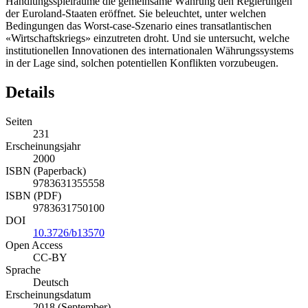
Handlungsspielräume die gemeinsame Währung den Regierungen
der Euroland-Staaten eröffnet. Sie beleuchtet, unter welchen
Bedingungen das Worst-case-Szenario eines transatlantischen
«Wirtschaftskriegs» einzutreten droht. Und sie untersucht, welche
institutionellen Innovationen des internationalen Währungssystems
in der Lage sind, solchen potentiellen Konflikten vorzubeugen.
Details
Seiten
231
Erscheinungsjahr
2000
ISBN (Paperback)
9783631355558
ISBN (PDF)
9783631750100
DOI
10.3726/b13570
Open Access
CC-BY
Sprache
Deutsch
Erscheinungsdatum
2018 (September)