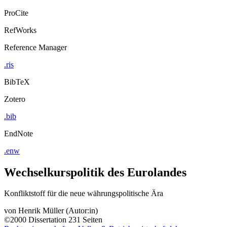
ProCite
RefWorks
Reference Manager
.ris
BibTeX
Zotero
.bib
EndNote
.enw
Wechselkurspolitik des Eurolandes
Konfliktstoff für die neue währungspolitische Ära
von
Henrik Müller (Autor:in)
©2000
Dissertation
231 Seiten