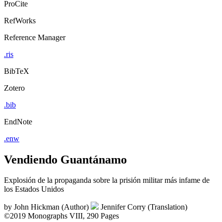
ProCite
RefWorks
Reference Manager
.ris
BibTeX
Zotero
.bib
EndNote
.enw
Vendiendo Guantánamo
Explosión de la propaganda sobre la prisión militar más infame de
los Estados Unidos
by
John Hickman (Author)
Jennifer Corry (Translation)
©2019
Monographs
VIII, 290 Pages