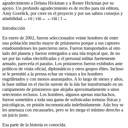
agradecimiento a Delana Hickman y a Renee Hickman por su
apoyo. Un profundo agradecimiento es de recibo para mi editora,
Amy Gorelick, por creer en el proyecto y por sus sabios consejos y
amabilidad.
←vii |
viii→
←viii |
1→
Introducción
En enero de 2002, fueron seleccionados veinte hombres de entre
una población mucho mayor de prisioneros porque a sus captores
estadounidenses les parecieron raros. Fueron transportados al otro
lado del planeta y fueron entregados a una isla tropical que, de no
ser por las vallas electrificadas y el personal militar fuertemente
armado, parecería el paraíso. Los prisioneros fueron exhibidos ante
políticos de visita oficial, diplomáticos y otros grupos élites. Incluso
se le permitió a la prensa echar un vistazo a los hombres
engrilletados y con monos anaranjados. A lo largo de meses y años,
la base militar en el rincón sureste de la isla fue transformado en un
campamento de prisioneros que alojaba aproximadamente a unos
setecientos reclusos. Los hombres, algunos apenas muchachos,
fueron sometidos a toda una gama de sofisticadas torturas físicas y
psicológicas, en prisión incomunicada indefinidamente. Aún hoy se
les amenaza con encausarles, pero se les niega el mínimo derecho a
un juicio justo.
Esa parte de la historia es conocida.