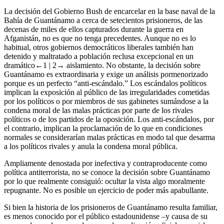
La decisión del Gobierno Bush de encarcelar en la base naval de la
Bahía de Guantánamo a cerca de setecientos prisioneros, de las
decenas de miles de ellos capturados durante la guerra en
Afganistán, no es que no tenga precedentes. Aunque no es lo
habitual, otros gobiernos democráticos liberales también han
detenido y maltratado a población reclusa excepcional en un
dramático
←1 |
2→
aislamiento. No obstante, la decisión sobre
Guantánamo
es
extraordinaria y exige un análisis pormenorizado
porque es un perfecto “anti-escándalo.” Los escándalos políticos
implican la exposición al público de las irregularidades cometidas
por los políticos o por miembros de sus gabinetes sumándose a la
condena moral de las malas prácticas por parte de los rivales
políticos o de los partidos de la oposición. Los anti-escándalos, por
el contrario, implican la proclamación de lo que en condiciones
normales se considerarían malas prácticas en modo tal que desarma
a los políticos rivales y anula la condena moral pública.
Ampliamente denostada por inefectiva y contraproducente como
política antiterrorista, no se conoce la decisión sobre Guantánamo
por lo que realmente consiguió: ocultar la vista algo moralmente
repugnante. No es posible un ejercicio de poder más apabullante.
Si bien la historia de los prisioneros de Guantánamo resulta familiar,
es menos conocido por el público estadounidense –y causa de su