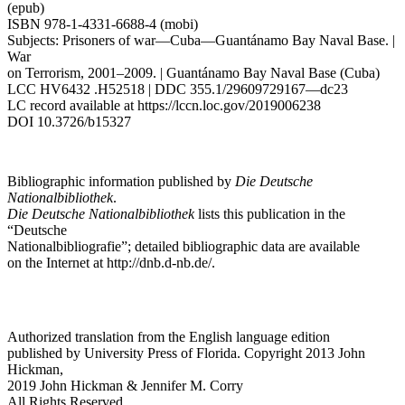
(epub)
ISBN 978-1-4331-6688-4 (mobi)
Subjects: Prisoners of war—Cuba—Guantánamo Bay Naval Base. |
War
on Terrorism, 2001–2009. | Guantánamo Bay Naval Base (Cuba)
LCC HV6432 .H52518 | DDC 355.1/29609729167—dc23
LC record available at
https://lccn.loc.gov/2019006238
DOI 10.3726/b15327
Bibliographic information published by
Die Deutsche
Nationalbibliothek
.
Die Deutsche Nationalbibliothek
lists this publication in the
“Deutsche
Nationalbibliografie”; detailed bibliographic data are available
on the Internet at
http://dnb.d-nb.de/
.
Authorized translation from the English language edition
published by University Press of Florida. Copyright 2013 John
Hickman,
2019 John Hickman & Jennifer M. Corry
All Rights Reserved.