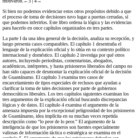
motivaron.
←3 |
4→
Si bien no podemos evidenciar estos otros propósitos debido a que
el proceso de toma de decisiones tuvo lugar a puertas cerradas, sí
que podemos inferirlos. Este libro ordena la lógica y las evidencias
para hacerlo en once capítulos organizados en tres partes.
La parte I da una idea general de la decisión, analiza su recepción, y
luego presenta casos comparables. El capítulo 1 desentraña el
lenguaje de la explicación oficial y lo sitúa en su contexto político
internacional y doméstico. El capítulo 2 investiga por qué otros
autores, incluyendo periodistas, comentaristas, abogados,
académicos, intérpretes, y hasta prisioneros liberados del campo no
han sido capaces de desmontar la explicación oficial de la decisión
de Guantánamo. El capítulo 3 examina tres casos de
encarcelamiento de tipos especiales de reclusos que ayudan a
clarificar la toma de tales decisiones por parte de gobiernos
democráticos liberales. Los tres capítulos siguientes examinan los
tres argumentos de la explicación oficial buscando discrepancias
lógicas y de datos. El capítulo 4 examina el argumento de la
amenaza impuesta por la excepcional peligrosidad de los prisioneros
de Guantánamo, idea implícita en su muchas veces repetida
descripción como “lo peor de lo peor.” El argumento de la
inteligencia de que los prisioneros son fuentes especialmente
valiosas de información táctica o estratégica se examina en el