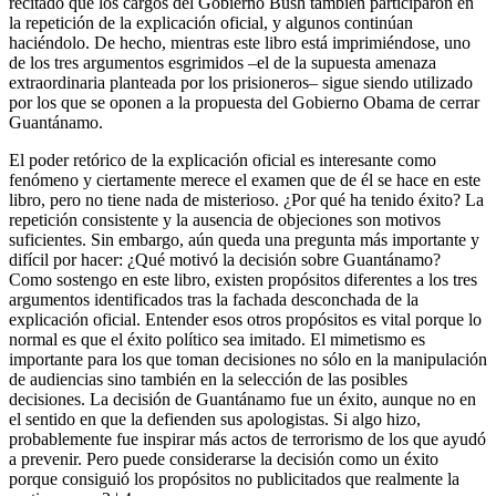
recitado que los cargos del Gobierno Bush también participaron en
la repetición de la explicación oficial, y algunos continúan
haciéndolo. De hecho, mientras este libro está imprimiéndose, uno
de los tres argumentos esgrimidos –el de la supuesta amenaza
extraordinaria planteada por los prisioneros– sigue siendo utilizado
por los que se oponen a la propuesta del Gobierno Obama de cerrar
Guantánamo.
El poder retórico de la explicación oficial es interesante como
fenómeno y ciertamente merece el examen que de él se hace en este
libro, pero no tiene nada de misterioso. ¿Por qué ha tenido éxito? La
repetición consistente y la ausencia de objeciones son motivos
suficientes. Sin embargo, aún queda una pregunta más importante y
difícil por hacer: ¿Qué motivó la decisión sobre Guantánamo?
Como sostengo en este libro, existen propósitos diferentes a los tres
argumentos identificados tras la fachada desconchada de la
explicación oficial. Entender esos otros propósitos es vital porque lo
normal es que el éxito político sea imitado. El mimetismo es
importante para los que toman decisiones no sólo en la manipulación
de audiencias sino también en la selección de las posibles
decisiones. La decisión de Guantánamo fue un éxito, aunque no en
el sentido en que la defienden sus apologistas. Si algo hizo,
probablemente fue inspirar más actos de terrorismo de los que ayudó
a prevenir. Pero puede considerarse la decisión como un éxito
porque consiguió los propósitos no publicitados que realmente la