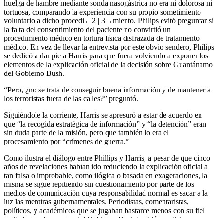
huelga de hambre mediante sonda nasogástrica no era ni dolorosa ni
tortuosa, comparando la experiencia con su propio sometimiento
voluntario a dicho procedi
←2 |
3→
miento. Philips evitó preguntar si
la falta del consentimiento del paciente no convirtió un
procedimiento médico en tortura física disfrazada de tratamiento
médico. En vez de llevar la entrevista por este obvio sendero, Philips
se dedicó a dar pie a Harris para que fuera volviendo a exponer los
elementos de la explicación oficial de la decisión sobre Guantánamo
del Gobierno Bush.
“Pero, ¿no se trata de conseguir buena información y de mantener a
los terroristas fuera de las calles?” preguntó.
Siguiéndole la corriente, Harris se apresuró a estar de acuerdo en
que “la recogida estratégica de información” y “la detención” eran
sin duda parte de la misión, pero que también lo era el
procesamiento por “crímenes de guerra.”
Como ilustra el diálogo entre Phillips y Harris, a pesar de que cinco
años de revelaciones habían ido reduciendo la explicación oficial a
tan falsa o improbable, como ilógica o basada en exageraciones, la
misma se sigue repitiendo sin cuestionamiento por parte de los
medios de comunicación cuya responsabilidad normal es sacar a la
luz las mentiras gubernamentales. Periodistas, comentaristas,
políticos, y académicos que se jugaban bastante menos con su fiel