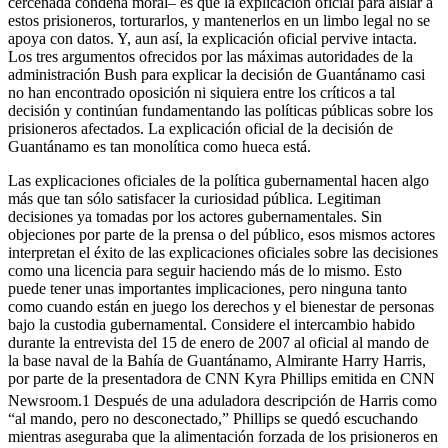
cercenada condena moral– es que la explicación oficial para aislar a
estos prisioneros, torturarlos, y mantenerlos en un limbo legal no se
apoya con datos. Y, aun así, la explicación oficial pervive intacta.
Los tres argumentos ofrecidos por las máximas autoridades de la
administración Bush para explicar la decisión de Guantánamo casi
no han encontrado oposición ni siquiera entre los críticos a tal
decisión y continúan fundamentando las políticas públicas sobre los
prisioneros afectados. La explicación oficial de la decisión de
Guantánamo es tan monolítica como hueca está.
Las explicaciones oficiales de la política gubernamental hacen algo
más que tan sólo satisfacer la curiosidad pública. Legitiman
decisiones ya tomadas por los actores gubernamentales. Sin
objeciones por parte de la prensa o del público, esos mismos actores
interpretan el éxito de las explicaciones oficiales sobre las decisiones
como una licencia para seguir haciendo más de lo mismo. Esto
puede tener unas importantes implicaciones, pero ninguna tanto
como cuando están en juego los derechos y el bienestar de personas
bajo la custodia gubernamental. Considere el intercambio habido
durante la entrevista del 15 de enero de 2007 al oficial al mando de
la base naval de la Bahía de Guantánamo, Almirante Harry Harris,
por parte de la presentadora de CNN Kyra Phillips emitida en CNN
Newsroom.
1
Después de una aduladora descripción de Harris como
“al mando, pero no desconectado,” Phillips se quedó escuchando
mientras aseguraba que la alimentación forzada de los prisioneros en