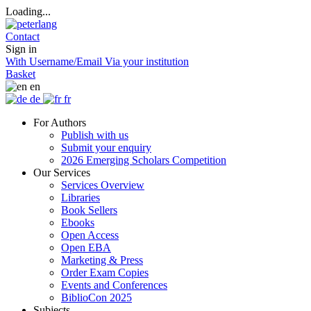
Loading...
Contact
Sign in
With Username/Email
Via your institution
Basket
en
de
fr
For Authors
Publish with us
Submit your enquiry
2026 Emerging Scholars Competition
Our Services
Services Overview
Libraries
Book Sellers
Ebooks
Open Access
Open EBA
Marketing & Press
Order Exam Copies
Events and Conferences
BiblioCon 2025
Subjects