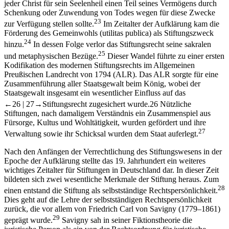
jeder Christ für sein Seelenheil einen Teil seines Vermögens durch
Schenkung oder Zuwendung von Todes wegen für diese Zwecke
23
zur Verfügung stellen sollte.
Im Zeitalter der Aufklärung kam die
Förderung des Gemeinwohls (utilitas publica) als Stiftungszweck
24
hinzu.
In dessen Folge verlor das Stiftungsrecht seine sakralen
25
und metaphysischen Bezüge.
Dieser Wandel führte zu einer ersten
Kodifikation des modernen Stiftungsrechts im Allgemeinen
Preußischen Landrecht von 1794 (ALR). Das ALR sorgte für eine
Zusammenführung aller Staatsgewalt beim König, wobei der
Staatsgewalt insgesamt ein wesentlicher Einfluss auf das
←26 |
27→
Stiftungsrecht zugesichert wurde.
26
Nützliche
Stiftungen, nach damaligem Verständnis ein Zusammenspiel aus
Fürsorge, Kultus und Wohltätigkeit, wurden gefördert und ihre
27
Verwaltung sowie ihr Schicksal wurden dem Staat auferlegt.
Nach den Anfängen der Verrechtlichung des Stiftungswesens in der
Epoche der Aufklärung stellte das 19. Jahrhundert ein weiteres
wichtiges Zeitalter für Stiftungen in Deutschland dar. In dieser Zeit
bildeten sich zwei wesentliche Merkmale der Stiftung heraus. Zum
28
einen entstand die Stiftung als selbstständige Rechtspersönlichkeit.
Dies geht auf die Lehre der selbstständigen Rechtspersönlichkeit
zurück, die vor allem von Friedrich Carl von Savigny (1779–1861)
29
geprägt wurde.
Savigny sah in seiner Fiktionstheorie die