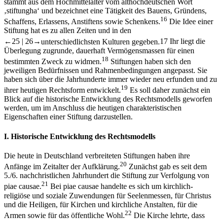
stammt aus dem Hochmittelalter vom althochdeutschen Wort
‚stiftungha‘ und bezeichnet eine Tätigkeit des Bauens, Gründens,
16
Schaffens, Erlassens, Anstiftens sowie Schenkens.
Die Idee einer
Stiftung hat es zu allen Zeiten und in den
←25 |
26→
unterschiedlichsten Kulturen gegeben.
17
Ihr liegt die
Überlegung zugrunde, dauerhaft Vermögensmassen für einen
18
bestimmten Zweck zu widmen.
Stiftungen haben sich den
jeweiligen Bedürfnissen und Rahmenbedingungen angepasst. Sie
haben sich über die Jahrhunderte immer wieder neu erfunden und zu
19
ihrer heutigen Rechtsform entwickelt.
Es soll daher zunächst ein
Blick auf die historische Entwicklung des Rechtsmodells geworfen
werden, um im Anschluss die heutigen charakteristischen
Eigenschaften einer Stiftung darzustellen.
I.
Historische Entwicklung des Rechtsmodells
Die heute in Deutschland verbreiteten Stiftungen haben ihre
20
Anfänge im Zeitalter der Aufklärung.
Zunächst gab es seit dem
5./6. nachchristlichen Jahrhundert die Stiftung zur Verfolgung von
21
piae causae.
Bei piae causae handelte es sich um kirchlich-
religiöse und soziale Zuwendungen für Seelenmessen, für Christus
und die Heiligen, für Kirchen und kirchliche Anstalten, für die
22
Armen sowie für das öffentliche Wohl.
Die Kirche lehrte, dass