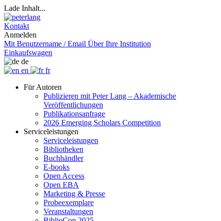
Lade Inhalt...
Kontakt
Anmelden
Mit Benutzername / Email
Über Ihre Institution
Einkaufswagen
de
en
fr
Für Autoren
Publizieren mit Peter Lang – Akademische
Veröffentlichungen
Publikationsanfrage
2026 Emerging Scholars Competition
Serviceleistungen
Serviceleistungen
Bibliotheken
Buchhändler
E-books
Open Access
Open EBA
Marketing & Presse
Probeexemplare
Veranstaltungen
BiblioCon 2025