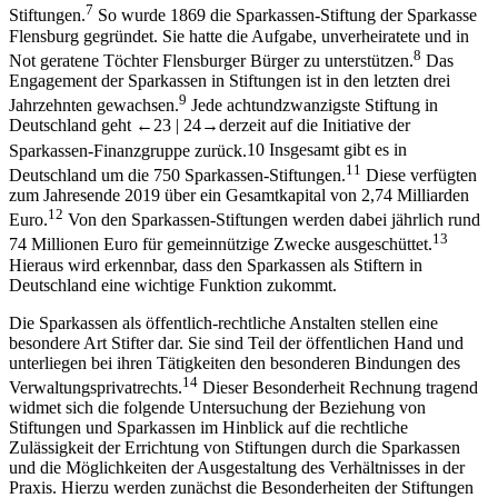
7
Stiftungen.
So wurde 1869 die Sparkassen-Stiftung der Sparkasse
Flensburg gegründet. Sie hatte die Aufgabe, unverheiratete und in
8
Not geratene Töchter Flensburger Bürger zu unterstützen.
Das
Engagement der Sparkassen in Stiftungen ist in den letzten drei
9
Jahrzehnten gewachsen.
Jede achtundzwanzigste Stiftung in
Deutschland geht
←23 |
24→
derzeit auf die Initiative der
Sparkassen-Finanzgruppe zurück.
10
Insgesamt gibt es in
11
Deutschland um die 750 Sparkassen-Stiftungen.
Diese verfügten
zum Jahresende 2019 über ein Gesamtkapital von 2,74 Milliarden
12
Euro.
Von den Sparkassen-Stiftungen werden dabei jährlich rund
13
74 Millionen Euro für gemeinnützige Zwecke ausgeschüttet.
Hieraus wird erkennbar, dass den Sparkassen als Stiftern in
Deutschland eine wichtige Funktion zukommt.
Die Sparkassen als öffentlich-rechtliche Anstalten stellen eine
besondere Art Stifter dar. Sie sind Teil der öffentlichen Hand und
unterliegen bei ihren Tätigkeiten den besonderen Bindungen des
14
Verwaltungsprivatrechts.
Dieser Besonderheit Rechnung tragend
widmet sich die folgende Untersuchung der Beziehung von
Stiftungen und Sparkassen im Hinblick auf die rechtliche
Zulässigkeit der Errichtung von Stiftungen durch die Sparkassen
und die Möglichkeiten der Ausgestaltung des Verhältnisses in der
Praxis. Hierzu werden zunächst die Besonderheiten der Stiftungen