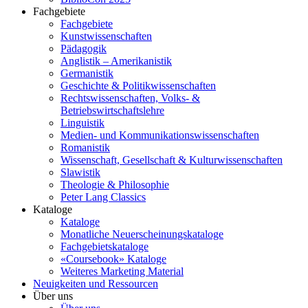
Fachgebiete
Fachgebiete
Kunstwissenschaften
Pädagogik
Anglistik – Amerikanistik
Germanistik
Geschichte & Politikwissenschaften
Rechtswissenschaften, Volks- &
Betriebswirtschaftslehre
Linguistik
Medien- und Kommunikationswissenschaften
Romanistik
Wissenschaft, Gesellschaft & Kulturwissenschaften
Slawistik
Theologie & Philosophie
Peter Lang Classics
Kataloge
Kataloge
Monatliche Neuerscheinungskataloge
Fachgebietskataloge
«Coursebook» Kataloge
Weiteres Marketing Material
Neuigkeiten und Ressourcen
Über uns