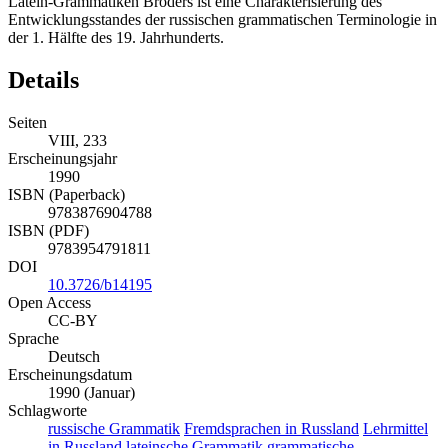
Latein-Grammatiken Bröders ist eine Charakterisierung des
Entwicklungsstandes der russischen grammatischen Terminologie in
der 1. Hälfte des 19. Jahrhunderts.
Details
Seiten
VIII, 233
Erscheinungsjahr
1990
ISBN (Paperback)
9783876904788
ISBN (PDF)
9783954791811
DOI
10.3726/b14195
Open Access
CC-BY
Sprache
Deutsch
Erscheinungsdatum
1990 (Januar)
Schlagworte
russische Grammatik
Fremdsprachen in Russland
Lehrmittel
in Russland
lateinsche Grammatik
grammatische