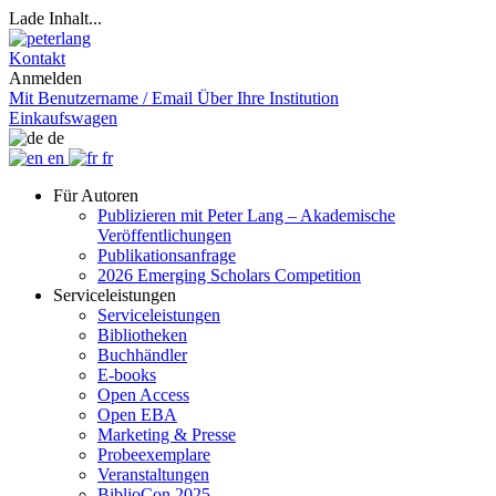
Lade Inhalt...
Kontakt
Anmelden
Mit Benutzername / Email
Über Ihre Institution
Einkaufswagen
de
en
fr
Für Autoren
Publizieren mit Peter Lang – Akademische
Veröffentlichungen
Publikationsanfrage
2026 Emerging Scholars Competition
Serviceleistungen
Serviceleistungen
Bibliotheken
Buchhändler
E-books
Open Access
Open EBA
Marketing & Presse
Probeexemplare
Veranstaltungen
BiblioCon 2025