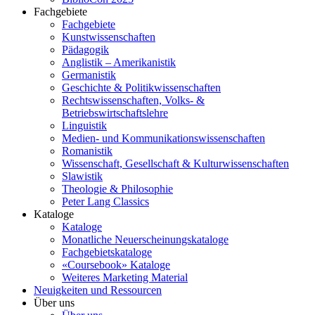
Fachgebiete
Fachgebiete
Kunstwissenschaften
Pädagogik
Anglistik – Amerikanistik
Germanistik
Geschichte & Politikwissenschaften
Rechtswissenschaften, Volks- &
Betriebswirtschaftslehre
Linguistik
Medien- und Kommunikationswissenschaften
Romanistik
Wissenschaft, Gesellschaft & Kulturwissenschaften
Slawistik
Theologie & Philosophie
Peter Lang Classics
Kataloge
Kataloge
Monatliche Neuerscheinungskataloge
Fachgebietskataloge
«Coursebook» Kataloge
Weiteres Marketing Material
Neuigkeiten und Ressourcen
Über uns