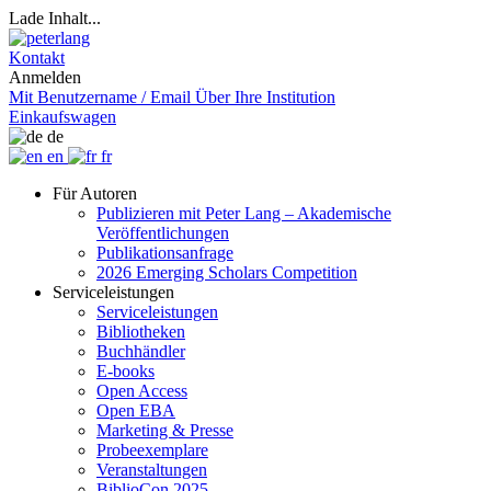
Lade Inhalt...
Kontakt
Anmelden
Mit Benutzername / Email
Über Ihre Institution
Einkaufswagen
de
en
fr
Für Autoren
Publizieren mit Peter Lang – Akademische
Veröffentlichungen
Publikationsanfrage
2026 Emerging Scholars Competition
Serviceleistungen
Serviceleistungen
Bibliotheken
Buchhändler
E-books
Open Access
Open EBA
Marketing & Presse
Probeexemplare
Veranstaltungen
BiblioCon 2025