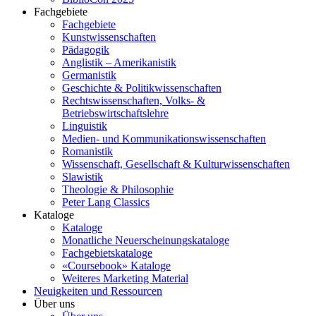
Fachgebiete
Fachgebiete
Kunstwissenschaften
Pädagogik
Anglistik – Amerikanistik
Germanistik
Geschichte & Politikwissenschaften
Rechtswissenschaften, Volks- &
Betriebswirtschaftslehre
Linguistik
Medien- und Kommunikationswissenschaften
Romanistik
Wissenschaft, Gesellschaft & Kulturwissenschaften
Slawistik
Theologie & Philosophie
Peter Lang Classics
Kataloge
Kataloge
Monatliche Neuerscheinungskataloge
Fachgebietskataloge
«Coursebook» Kataloge
Weiteres Marketing Material
Neuigkeiten und Ressourcen
Über uns